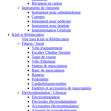
Récipient en carton
Instruments de chirurgie
Instrument pour ophtalmologue
Curettes
Instrument pour pédicure
Instrument pour dentiste
Instrumentation Générale
Kiné et Rééducation
Voir tous Kiné et Rééducation
Fitness / Sport
Vélo d'appartement
Escalier Climber Stepper
Tapis de course
Vélo Elliptique
Station de musculation
Banc de musculation
Rameur
Podomètre
Cardiofréquencemètre
Haltères et accessoires de musculation
Electrostimulation / Ultrason
Electrostimulateur
Electrodes électrostimulation
Accessoires électrostimulation
Appareil de magnétothérapie