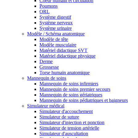
Coeur humain et circulation
Poumons
ORL
Système digestif
Système nerveux
Système urinaire
Modèle / Schéma anatomique
Modèle de tête
Modèle musculaire
Matériel didactique SVT
Matériel didactique physique
Derme
Grossesse
Torse humain anatomique
Mannequin de soins
Mannequin de soins infirmiers
Mannequin de soins premier secours
Mannequin de soins gériatriques
Mannequin de soins pédiatriques et baigneurs
Simulateur médical
Simulateur d'accouchement
Simulateur de suture
Simulateur d'injection et ponction
Simulateur de tension artérielle
Simulateur d'auscultation