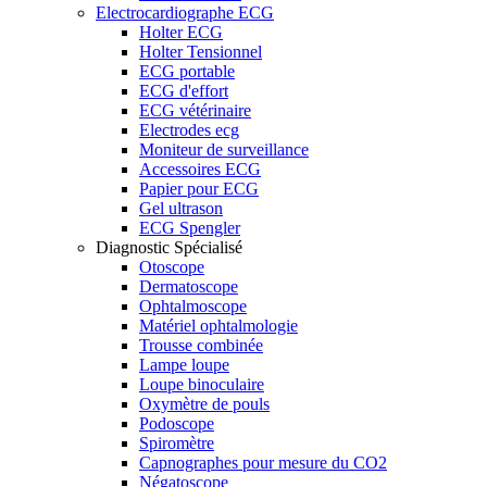
Electrocardiographe ECG
Holter ECG
Holter Tensionnel
ECG portable
ECG d'effort
ECG vétérinaire
Electrodes ecg
Moniteur de surveillance
Accessoires ECG
Papier pour ECG
Gel ultrason
ECG Spengler
Diagnostic Spécialisé
Otoscope
Dermatoscope
Ophtalmoscope
Matériel ophtalmologie
Trousse combinée
Lampe loupe
Loupe binoculaire
Oxymètre de pouls
Podoscope
Spiromètre
Capnographes pour mesure du CO2
Négatoscope