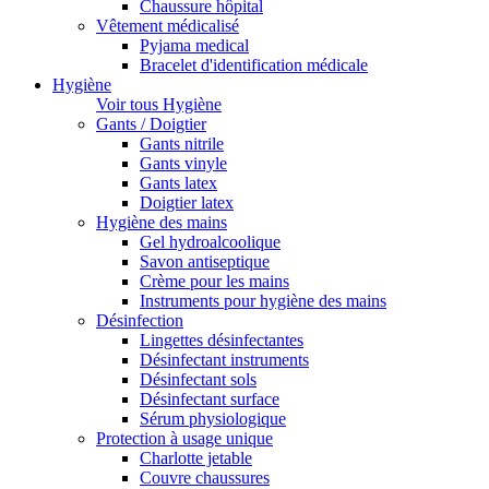
Chaussure hôpital
Vêtement médicalisé
Pyjama medical
Bracelet d'identification médicale
Hygiène
Voir tous Hygiène
Gants / Doigtier
Gants nitrile
Gants vinyle
Gants latex
Doigtier latex
Hygiène des mains
Gel hydroalcoolique
Savon antiseptique
Crème pour les mains
Instruments pour hygiène des mains
Désinfection
Lingettes désinfectantes
Désinfectant instruments
Désinfectant sols
Désinfectant surface
Sérum physiologique
Protection à usage unique
Charlotte jetable
Couvre chaussures