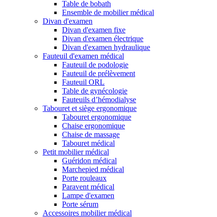
Table de bobath
Ensemble de mobilier médical
Divan d'examen
Divan d'examen fixe
Divan d'examen électrique
Divan d'examen hydraulique
Fauteuil d'examen médical
Fauteuil de podologie
Fauteuil de prélèvement
Fauteuil ORL
Table de gynécologie
Fauteuils d’hémodialyse
Tabouret et siège ergonomique
Tabouret ergonomique
Chaise ergonomique
Chaise de massage
Tabouret médical
Petit mobilier médical
Guéridon médical
Marchepied médical
Porte rouleaux
Paravent médical
Lampe d'examen
Porte sérum
Accessoires mobilier médical