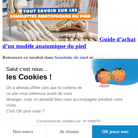
Guide d’achat
d’un modèle anatomique du pied
Retrouvez ce produit dans
Squelette du pied
et
Salut c'est nous...
Ostéologie
les Cookies !
.
On a attendu d'être sûrs que le contenu de
Découvrez tous les articles du fabricant
ce site vous intéresse avant de vous
déranger, mais on aimerait bien vous accompagner pendant votre
Erler Zimmer
visite...
C'est OK pour vous ?
Nous avons trouvé d'autres produits que vous pourriez aimer !
Consentements certifiés par
Non merci
Je choisis
OK pour moi