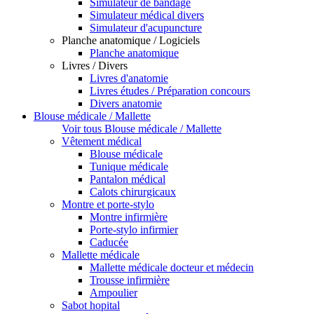
Simulateur de bandage
Simulateur médical divers
Simulateur d'acupuncture
Planche anatomique / Logiciels
Planche anatomique
Livres / Divers
Livres d'anatomie
Livres études / Préparation concours
Divers anatomie
Blouse médicale / Mallette
Voir tous Blouse médicale / Mallette
Vêtement médical
Blouse médicale
Tunique médicale
Pantalon médical
Calots chirurgicaux
Montre et porte-stylo
Montre infirmière
Porte-stylo infirmier
Caducée
Mallette médicale
Mallette médicale docteur et médecin
Trousse infirmière
Ampoulier
Sabot hopital