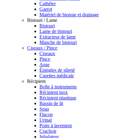
Cathéter
Garrot
Matériel de biopsie et drainage
Bistouri / Lame
Bistouri
Lame de bistouri
Extracteur de lame
Manche de bistouri
Ciseaux / Pince
Ciseaux
Pince
Anse
Épingles de sûreté
Curettes médicale
Récipient
Boîte à instruments
Récipient inox
Récipient plastique
Bassin de lit
Seau
Flacon
Urinal
Poire à lavement
Crachoir
Inhalateur