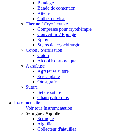
Bandage
Bande de contention
Attelle
Collier cervical
Thermo / Cryothérapie
Compresse pour cryothérapie
Couverture / Eponge
Spray
Stylos de cryochirurgie
Coton / Stérilisation
Coton
Alcool isopropylique
Agrafeuse
Agrafeuse suture
Scie à plâtre
Ote agrafe
Suture
Set de suture
Champs de soins
Instrumentation
Voir tous Instrumentation
Seringue / Aiguille
Seringue
Aiguille
Collecteur d'aiguilles