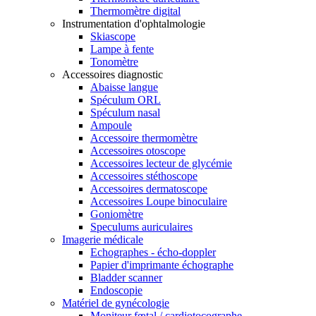
Thermomètre digital
Instrumentation d'ophtalmologie
Skiascope
Lampe à fente
Tonomètre
Accessoires diagnostic
Abaisse langue
Spéculum ORL
Spéculum nasal
Ampoule
Accessoire thermomètre
Accessoires otoscope
Accessoires lecteur de glycémie
Accessoires stéthoscope
Accessoires dermatoscope
Accessoires Loupe binoculaire
Goniomètre
Speculums auriculaires
Imagerie médicale
Echographes - écho-doppler
Papier d'imprimante échographe
Bladder scanner
Endoscopie
Matériel de gynécologie
Moniteur fœtal / cardiotocographe