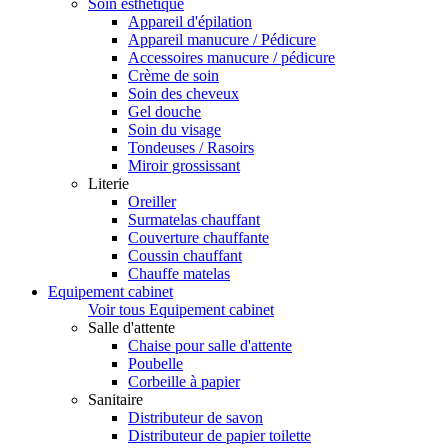
Soin esthétique
Appareil d'épilation
Appareil manucure / Pédicure
Accessoires manucure / pédicure
Crème de soin
Soin des cheveux
Gel douche
Soin du visage
Tondeuses / Rasoirs
Miroir grossissant
Literie
Oreiller
Surmatelas chauffant
Couverture chauffante
Coussin chauffant
Chauffe matelas
Equipement cabinet
Voir tous Equipement cabinet
Salle d'attente
Chaise pour salle d'attente
Poubelle
Corbeille à papier
Sanitaire
Distributeur de savon
Distributeur de papier toilette