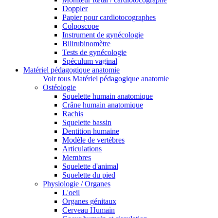
Doppler
Papier pour cardiotocographes
Colposcope
Instrument de gynécologie
Bilirubinomètre
Tests de gynécologie
Spéculum vaginal
Matériel pédagogique anatomie
Voir tous Matériel pédagogique anatomie
Ostéologie
Squelette humain anatomique
Crâne humain anatomique
Rachis
Squelette bassin
Dentition humaine
Modèle de vertèbres
Articulations
Membres
Squelette d'animal
Squelette du pied
Physiologie / Organes
L'oeil
Organes génitaux
Cerveau Humain