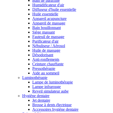
Bain de paraffine
Humidificateur d'air
Diffuseur d'huile essentielle
Huile essentielle
Appareil acupuncture
Appareil de massage
Bain bouillonnant
Siège massant
Fauteuil de massage
Purificateur d'air
Nébuliseur / Aérosol
Huile de massage
Désodorisant
Anti-ronflements
Ceinture chauffante
Pressothérapie
Aide au sommeil
Luminothérapie
Lampe de luminothérapie
Lampe infrarouge
Reveil simulateur aube
Hygiène dentaire
Jet dentaire
Brosse à dents électrique
Accessoires hygiène dentaire