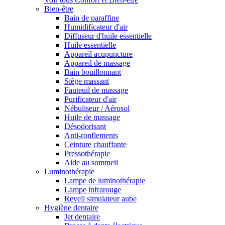
Bien-être
Bain de paraffine
Humidificateur d'air
Diffuseur d'huile essentielle
Huile essentielle
Appareil acupuncture
Appareil de massage
Bain bouillonnant
Siège massant
Fauteuil de massage
Purificateur d'air
Nébuliseur / Aérosol
Huile de massage
Désodorisant
Anti-ronflements
Ceinture chauffante
Pressothérapie
Aide au sommeil
Luminothérapie
Lampe de luminothérapie
Lampe infrarouge
Reveil simulateur aube
Hygiène dentaire
Jet dentaire