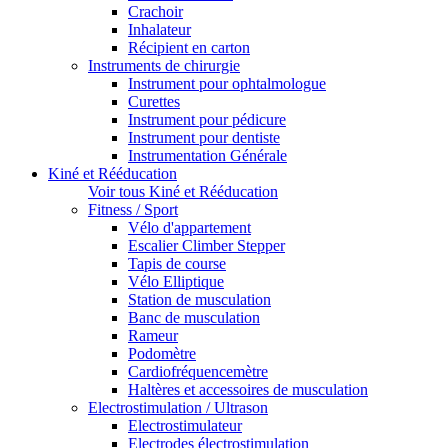
Crachoir
Inhalateur
Récipient en carton
Instruments de chirurgie
Instrument pour ophtalmologue
Curettes
Instrument pour pédicure
Instrument pour dentiste
Instrumentation Générale
Kiné et Rééducation
Voir tous Kiné et Rééducation
Fitness / Sport
Vélo d'appartement
Escalier Climber Stepper
Tapis de course
Vélo Elliptique
Station de musculation
Banc de musculation
Rameur
Podomètre
Cardiofréquencemètre
Haltères et accessoires de musculation
Electrostimulation / Ultrason
Electrostimulateur
Electrodes électrostimulation