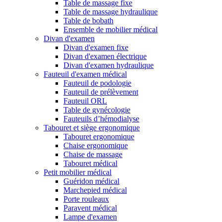
Table de massage fixe
Table de massage hydraulique
Table de bobath
Ensemble de mobilier médical
Divan d'examen
Divan d'examen fixe
Divan d'examen électrique
Divan d'examen hydraulique
Fauteuil d'examen médical
Fauteuil de podologie
Fauteuil de prélèvement
Fauteuil ORL
Table de gynécologie
Fauteuils d’hémodialyse
Tabouret et siège ergonomique
Tabouret ergonomique
Chaise ergonomique
Chaise de massage
Tabouret médical
Petit mobilier médical
Guéridon médical
Marchepied médical
Porte rouleaux
Paravent médical
Lampe d'examen