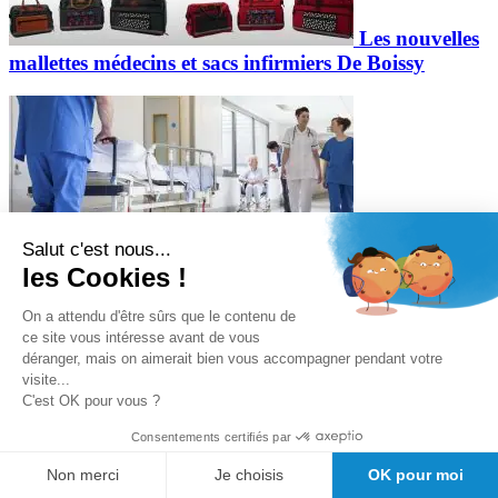
Les nouvelles
mallettes médecins et sacs infirmiers De Boissy
Salut c'est nous...
Infirmière, un
les Cookies !
métier polyvalent
On a attendu d'être sûrs que le contenu de
ce site vous intéresse avant de vous
déranger, mais on aimerait bien vous accompagner pendant votre
visite...
C'est OK pour vous ?
Consentements certifiés par
Guide d’achat
Non merci
Je choisis
OK pour moi
: quelle mallette infirmière choisir ?