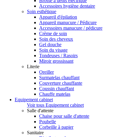
Brosse à dents électrique
Accessoires hygiène dentaire
Soin esthétique
Appareil d'épilation
Appareil manucure / Pédicure
Accessoires manucure / pédicure
Crème de soin
Soin des cheveux
Gel douche
Soin du visage
Tondeuses / Rasoirs
Miroir grossissant
Literie
Oreiller
Surmatelas chauffant
Couverture chauffante
Coussin chauffant
Chauffe matelas
Equipement cabinet
Voir tous Equipement cabinet
Salle d'attente
Chaise pour salle d'attente
Poubelle
Corbeille à papier
Sanitaire