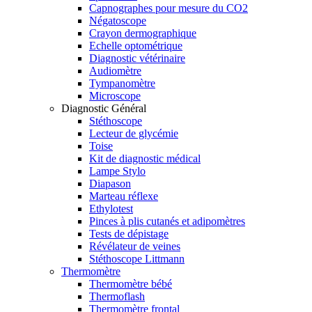
Capnographes pour mesure du CO2
Négatoscope
Crayon dermographique
Echelle optométrique
Diagnostic vétérinaire
Audiomètre
Tympanomètre
Microscope
Diagnostic Général
Stéthoscope
Lecteur de glycémie
Toise
Kit de diagnostic médical
Lampe Stylo
Diapason
Marteau réflexe
Ethylotest
Pinces à plis cutanés et adipomètres
Tests de dépistage
Révélateur de veines
Stéthoscope Littmann
Thermomètre
Thermomètre bébé
Thermoflash
Thermomètre frontal