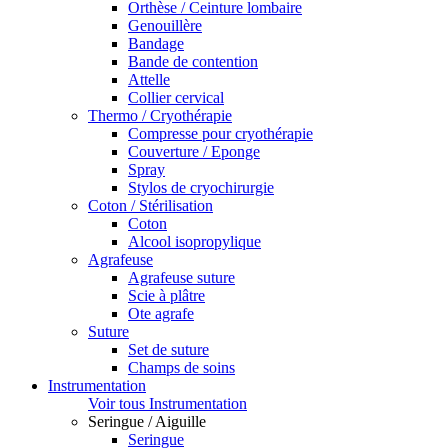
Orthèse / Ceinture lombaire
Genouillère
Bandage
Bande de contention
Attelle
Collier cervical
Thermo / Cryothérapie
Compresse pour cryothérapie
Couverture / Eponge
Spray
Stylos de cryochirurgie
Coton / Stérilisation
Coton
Alcool isopropylique
Agrafeuse
Agrafeuse suture
Scie à plâtre
Ote agrafe
Suture
Set de suture
Champs de soins
Instrumentation
Voir tous Instrumentation
Seringue / Aiguille
Seringue