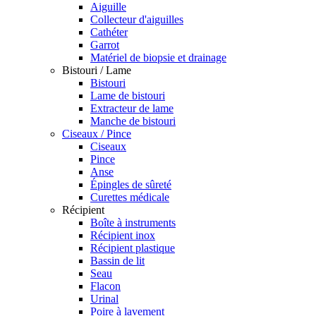
Aiguille
Collecteur d'aiguilles
Cathéter
Garrot
Matériel de biopsie et drainage
Bistouri / Lame
Bistouri
Lame de bistouri
Extracteur de lame
Manche de bistouri
Ciseaux / Pince
Ciseaux
Pince
Anse
Épingles de sûreté
Curettes médicale
Récipient
Boîte à instruments
Récipient inox
Récipient plastique
Bassin de lit
Seau
Flacon
Urinal
Poire à lavement