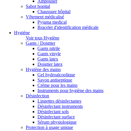
Ampoulier
Sabot hopital
Chaussure hôpital
Vêtement médicalisé
Pyjama medical
Bracelet d'identification médicale
Hygiène
Voir tous Hygiène
Gants / Doigtier
Gants nitrile
Gants vinyle
Gants latex
Doigtier latex
Hygiène des mains
Gel hydroalcoolique
Savon antiseptique
Crème pour les mains
Instruments pour hygiène des mains
Désinfection
Lingettes désinfectantes
Désinfectant instruments
Désinfectant sols
Désinfectant surface
Sérum physiologique
Protection à usage unique