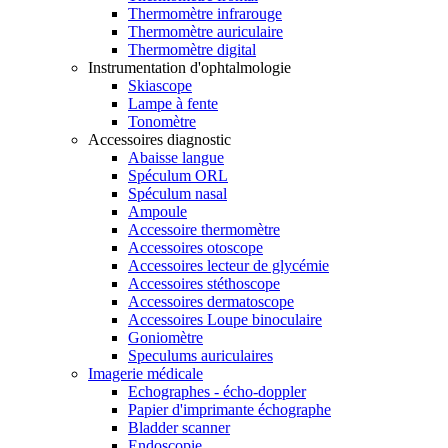
Thermomètre infrarouge
Thermomètre auriculaire
Thermomètre digital
Instrumentation d'ophtalmologie
Skiascope
Lampe à fente
Tonomètre
Accessoires diagnostic
Abaisse langue
Spéculum ORL
Spéculum nasal
Ampoule
Accessoire thermomètre
Accessoires otoscope
Accessoires lecteur de glycémie
Accessoires stéthoscope
Accessoires dermatoscope
Accessoires Loupe binoculaire
Goniomètre
Speculums auriculaires
Imagerie médicale
Echographes - écho-doppler
Papier d'imprimante échographe
Bladder scanner
Endoscopie