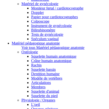
Matériel de gynécologie
Moniteur fœtal / cardiotocographe
Doppler
Papier pour cardiotocographes
Colposcope
Instrument de gynécologie
Bilirubinomètre
Tests de gynécologie
Spéculum vaginal
Matériel pédagogique anatomie
Voir tous Matériel pédagogique anatomie
Ostéologie
Squelette humain anatomique
Crâne humain anatomique
Rachis
Squelette bassin
Dentition humaine
Modèle de vertèbres
Articulations
Membres
Squelette d'animal
Squelette du pied
Physiologie / Organes
L'oeil
Organes génitaux