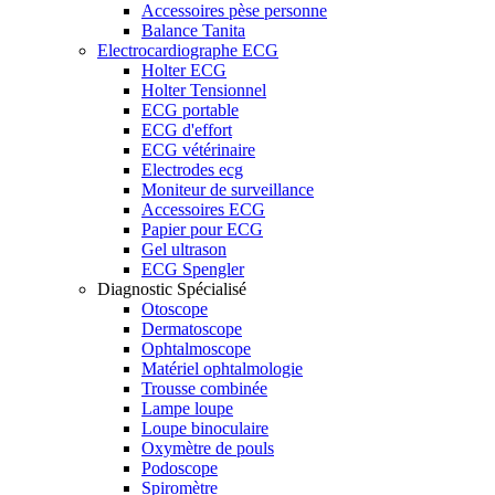
Accessoires pèse personne
Balance Tanita
Electrocardiographe ECG
Holter ECG
Holter Tensionnel
ECG portable
ECG d'effort
ECG vétérinaire
Electrodes ecg
Moniteur de surveillance
Accessoires ECG
Papier pour ECG
Gel ultrason
ECG Spengler
Diagnostic Spécialisé
Otoscope
Dermatoscope
Ophtalmoscope
Matériel ophtalmologie
Trousse combinée
Lampe loupe
Loupe binoculaire
Oxymètre de pouls
Podoscope
Spiromètre