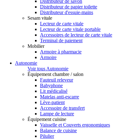
Distributeur de savon
Distributeur de papier toilette
Distributeur d'essuie-mains
Sesam vitale
Lecteur de carte vitale
Lecteur de carte vitale portable
Accessoires de lecteur de carte vitale
Terminal de paiement
Mobilier
Armoire à pharmacie
Armoire
Autonomie
Voir tous Autonomie
Équipement chambre / salon
Fauteuil releveur
Babyphone
Lit médicalisé
Matelas anti-escarre
Lève-patient
Accessoire de transfert
Lampe de lecture
Équipement cuisine
Vaisselle et Couverts ergonomiques
Balance de cuisine
Pilulier