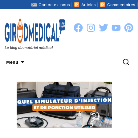
Contactez-nous |
Articles |
Commentaires |
La boutique
Girodmedical.com
|
Le blog du matériel médical
Aller
Recher
Menu
au
contenu