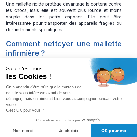
Une mallette rigide protège davantage le contenu contre
les chocs, mais elle est souvent plus lourde et moins
souple dans les petits espaces. Elle peut être
intéressante pour transporter des appareils fragiles ou
des instruments spécifiques.
Comment nettoyer une mallette
infirmière ?
Le nettoyage doit respecter les recommandations du
Salut c'est nous...
fabricant. Certains tissus supportent un essuyage
les Cookies !
humide, tandis que le cuir, les mousses et les
revêtements techniques nécessitent des produits
On a attendu d'être sûrs que le contenu de
spécifiques.
ce site vous intéresse avant de vous
déranger, mais on aimerait bien vous accompagner pendant votre
Videz complètement la mallette.
visite...
Éliminez les déchets dans les filières
C'est OK pour vous ?
prévues.
Consentements certifiés par
Retirez les séparateurs et pochettes
Non merci
Je choisis
OK pour moi
amovibles.