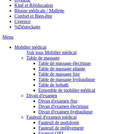
Kiné et Rééducation
Blouse médicale / Mallette
Confort et Bien-être
Urgence
%
Déstockage
Menu
Mobilier médical
Voir tous Mobilier médical
Table de massage
Table de massage électrique
Table de massage pliante
Table de massage fixe
Table de massage hydraulique
Table de bobath
Ensemble de mobilier médical
Divan d'examen
Divan d'examen fixe
Divan d'examen électrique
Divan d'examen hydraulique
Fauteuil d'examen médical
Fauteuil de podologie
Fauteuil de prélèvement
Fauteuil ORL