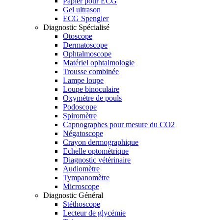
Papier pour ECG
Gel ultrason
ECG Spengler
Diagnostic Spécialisé
Otoscope
Dermatoscope
Ophtalmoscope
Matériel ophtalmologie
Trousse combinée
Lampe loupe
Loupe binoculaire
Oxymètre de pouls
Podoscope
Spiromètre
Capnographes pour mesure du CO2
Négatoscope
Crayon dermographique
Echelle optométrique
Diagnostic vétérinaire
Audiomètre
Tympanomètre
Microscope
Diagnostic Général
Stéthoscope
Lecteur de glycémie