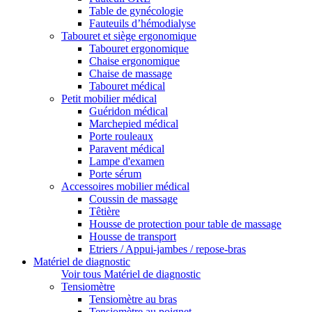
Table de gynécologie
Fauteuils d’hémodialyse
Tabouret et siège ergonomique
Tabouret ergonomique
Chaise ergonomique
Chaise de massage
Tabouret médical
Petit mobilier médical
Guéridon médical
Marchepied médical
Porte rouleaux
Paravent médical
Lampe d'examen
Porte sérum
Accessoires mobilier médical
Coussin de massage
Têtière
Housse de protection pour table de massage
Housse de transport
Etriers / Appui-jambes / repose-bras
Matériel de diagnostic
Voir tous Matériel de diagnostic
Tensiomètre
Tensiomètre au bras
Tensiomètre au poignet