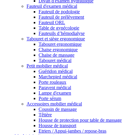
Divan d'examen hydraulique
Fauteuil d'examen médical
Fauteuil de podologie
Fauteuil de prélèvement
Fauteuil ORL
Table de gynécologie
Fauteuils d’hémodialyse
Tabouret et siège ergonomique
Tabouret ergonomique
Chaise ergonomique
Chaise de massage
Tabouret médical
Petit mobilier médical
Guéridon médical
Marchepied médical
Porte rouleaux
Paravent médical
Lampe d'examen
Porte sérum
Accessoires mobilier médical
Coussin de massage
Têtière
Housse de protection pour table de massage
Housse de transport
Etriers / Appui-jambes / repose-bras