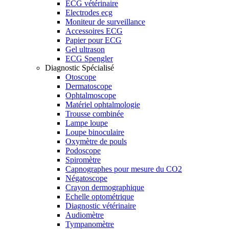
ECG vétérinaire
Electrodes ecg
Moniteur de surveillance
Accessoires ECG
Papier pour ECG
Gel ultrason
ECG Spengler
Diagnostic Spécialisé
Otoscope
Dermatoscope
Ophtalmoscope
Matériel ophtalmologie
Trousse combinée
Lampe loupe
Loupe binoculaire
Oxymètre de pouls
Podoscope
Spiromètre
Capnographes pour mesure du CO2
Négatoscope
Crayon dermographique
Echelle optométrique
Diagnostic vétérinaire
Audiomètre
Tympanomètre