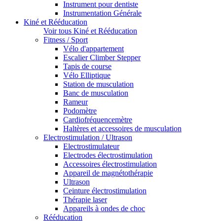
Instrument pour dentiste
Instrumentation Générale
Kiné et Rééducation
Voir tous Kiné et Rééducation
Fitness / Sport
Vélo d'appartement
Escalier Climber Stepper
Tapis de course
Vélo Elliptique
Station de musculation
Banc de musculation
Rameur
Podomètre
Cardiofréquencemètre
Haltères et accessoires de musculation
Electrostimulation / Ultrason
Electrostimulateur
Electrodes électrostimulation
Accessoires électrostimulation
Appareil de magnétothérapie
Ultrason
Ceinture électrostimulation
Thérapie laser
Appareils à ondes de choc
Rééducation