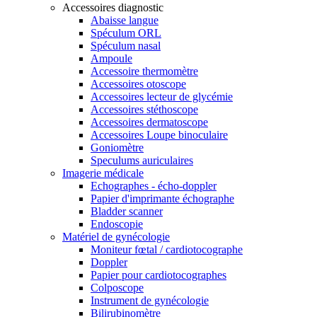
Accessoires diagnostic
Abaisse langue
Spéculum ORL
Spéculum nasal
Ampoule
Accessoire thermomètre
Accessoires otoscope
Accessoires lecteur de glycémie
Accessoires stéthoscope
Accessoires dermatoscope
Accessoires Loupe binoculaire
Goniomètre
Speculums auriculaires
Imagerie médicale
Echographes - écho-doppler
Papier d'imprimante échographe
Bladder scanner
Endoscopie
Matériel de gynécologie
Moniteur fœtal / cardiotocographe
Doppler
Papier pour cardiotocographes
Colposcope
Instrument de gynécologie
Bilirubinomètre