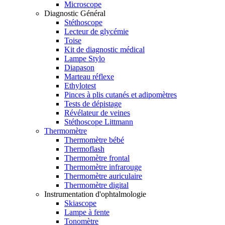
Microscope
Diagnostic Général
Stéthoscope
Lecteur de glycémie
Toise
Kit de diagnostic médical
Lampe Stylo
Diapason
Marteau réflexe
Ethylotest
Pinces à plis cutanés et adipomètres
Tests de dépistage
Révélateur de veines
Stéthoscope Littmann
Thermomètre
Thermomètre bébé
Thermoflash
Thermomètre frontal
Thermomètre infrarouge
Thermomètre auriculaire
Thermomètre digital
Instrumentation d'ophtalmologie
Skiascope
Lampe à fente
Tonomètre