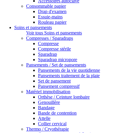
Accessoires autoclave
Consommable papier
Drap d'examen
Essuie-mains
Rouleau papier
Soins et pansements
Voir tous Soins et pansements
Compresses / Sparadraps
Compresse
Compresse stérile
Sparadrap
Sparadrap micropore
Pansements / Set de pansements
Pansements de la vie quotidienne
Pansements traitement de la plaie
Set de pansement
Pansement compressif
Matériel immobilisation
Orthèse / Ceinture lombaire
Genouillère
Bandage
Bande de contention
Attelle
Collier cervical
Thermo / Cryothérapie