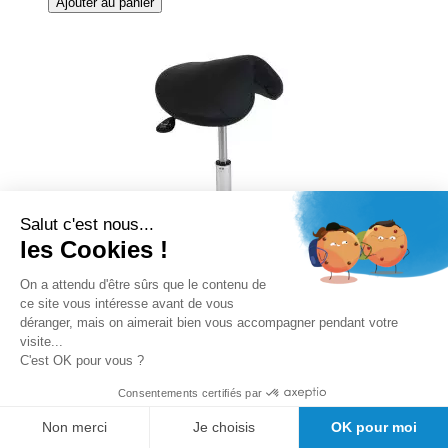
Ajouter au panier
Salut c'est nous...
les Cookies !
On a attendu d'être sûrs que le contenu de
ce site vous intéresse avant de vous
déranger, mais on aimerait bien vous accompagner pendant votre
visite...
C'est OK pour vous ?
Consentements certifiés par
Tabouret PONY Base Chromée
Ecopostural S3630
Non merci
Je choisis
OK pour moi