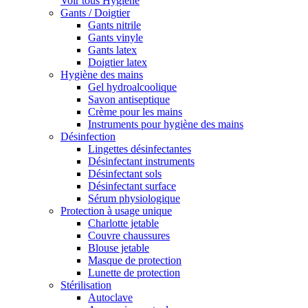
Voir tous Hygiène
Gants / Doigtier
Gants nitrile
Gants vinyle
Gants latex
Doigtier latex
Hygiène des mains
Gel hydroalcoolique
Savon antiseptique
Crème pour les mains
Instruments pour hygiène des mains
Désinfection
Lingettes désinfectantes
Désinfectant instruments
Désinfectant sols
Désinfectant surface
Sérum physiologique
Protection à usage unique
Charlotte jetable
Couvre chaussures
Blouse jetable
Masque de protection
Lunette de protection
Stérilisation
Autoclave