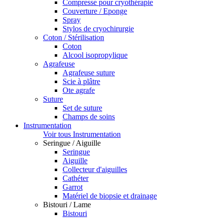
Compresse pour cryothérapie
Couverture / Eponge
Spray
Stylos de cryochirurgie
Coton / Stérilisation
Coton
Alcool isopropylique
Agrafeuse
Agrafeuse suture
Scie à plâtre
Ote agrafe
Suture
Set de suture
Champs de soins
Instrumentation
Voir tous Instrumentation
Seringue / Aiguille
Seringue
Aiguille
Collecteur d'aiguilles
Cathéter
Garrot
Matériel de biopsie et drainage
Bistouri / Lame
Bistouri