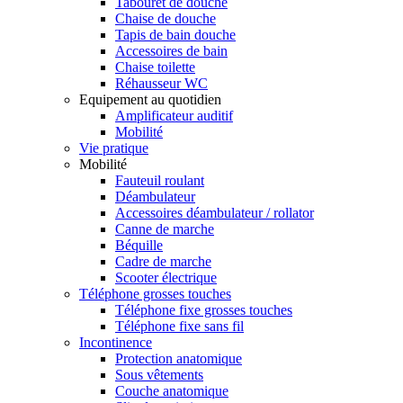
Tabouret de douche
Chaise de douche
Tapis de bain douche
Accessoires de bain
Chaise toilette
Réhausseur WC
Equipement au quotidien
Amplificateur auditif
Mobilité
Vie pratique
Mobilité
Fauteuil roulant
Déambulateur
Accessoires déambulateur / rollator
Canne de marche
Béquille
Cadre de marche
Scooter électrique
Téléphone grosses touches
Téléphone fixe grosses touches
Téléphone fixe sans fil
Incontinence
Protection anatomique
Sous vêtements
Couche anatomique