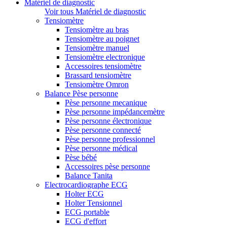
Matériel de diagnostic
Voir tous Matériel de diagnostic
Tensiomètre
Tensiomètre au bras
Tensiomètre au poignet
Tensiomètre manuel
Tensiomètre electronique
Accessoires tensiomètre
Brassard tensiomètre
Tensiomètre Omron
Balance Pèse personne
Pèse personne mecanique
Pèse personne impédancemètre
Pèse personne électronique
Pèse personne connecté
Pèse personne professionnel
Pèse personne médical
Pèse bébé
Accessoires pèse personne
Balance Tanita
Electrocardiographe ECG
Holter ECG
Holter Tensionnel
ECG portable
ECG d'effort