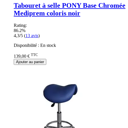
Tabouret à selle PONY Base Chromée
Mediprem coloris noir
Rating:
86.2%
4,3/5
(
13
avis
)
Disponibilité :
En stock
TTC
139,00 €
Ajouter au panier