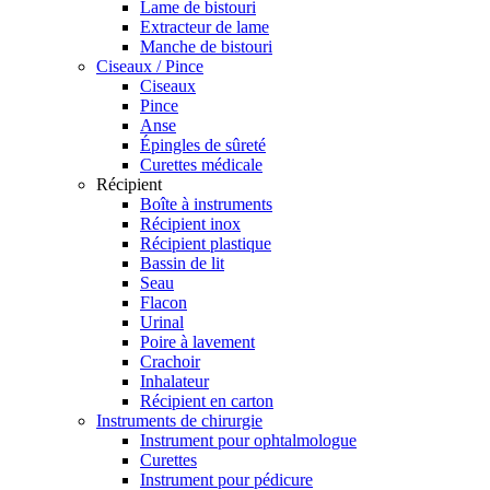
Lame de bistouri
Extracteur de lame
Manche de bistouri
Ciseaux / Pince
Ciseaux
Pince
Anse
Épingles de sûreté
Curettes médicale
Récipient
Boîte à instruments
Récipient inox
Récipient plastique
Bassin de lit
Seau
Flacon
Urinal
Poire à lavement
Crachoir
Inhalateur
Récipient en carton
Instruments de chirurgie
Instrument pour ophtalmologue
Curettes
Instrument pour pédicure