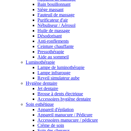
Bain bouillonnant
Siège massant
Fauteuil de massage
Purificateur d'air
Nébuliseur / Aérosol
Huile de massage
Désodorisant
Anti-ronflements
Ceinture chauffante
Pressothérapie
Aide au sommeil
Luminothérapie
Lampe de luminothérapie
Lampe infrarouge
Reveil simulateur aube
Hygiène dentaire
Jet dentaire
Brosse à dents électrique
Accessoires hygiène dentaire
Soin esthétique
Appareil d'épilation
Appareil manucure / Pédicure
Accessoires manucure / pédicure
Crème de soin
Soin des cheveux