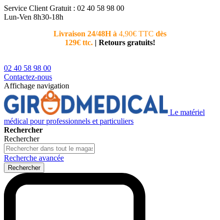
Service Client
Gratuit : 02 40 58 98 00
Lun-Ven 8h30-18h
Livraison 24/48H à
4,90€ TTC
dès
Nouvea
129€ ttc.
|
Retours gratuits!
téléphoni
conseiller
02 40 58 98 00
Contactez-nous
Affichage navigation
Le matériel
médical pour professionnels et particuliers
Rechercher
Rechercher
Recherche avancée
Rechercher