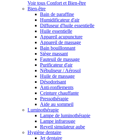
Voir tous Confort et Bien-être
Bien-être
Bain de paraffine
Humidificateur d'air
Diffuseur d'huile essentielle
Huile essentielle
Appareil acupuncture
Appareil de massage
Bain bouillonnant
Siège massant
Fauteuil de massage
Purificateur d'air
Nébuliseur / Aérosol
Huile de massage
Désodorisant
Anti-ronflements
Ceinture chauffante
Pressothérapie
Aide au sommeil
Luminothérapie
Lampe de luminothérapie
Lampe infrarouge
Reveil simulateur aube
Hygiène dentaire
Jet dentaire