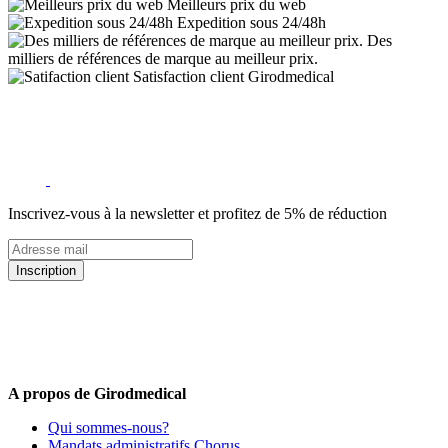
Meilleurs prix du web
Expedition sous 24/48h
Des
milliers de références de marque au meilleur prix.
Satisfaction client Girodmedical
Inscrivez-vous à la newsletter et profitez de 5% de réduction
Inscription
5% de remise valable sur votre prochaine commande de matériel
médical !
Offres promotionnelles, nouveautés, dernières tendances : soyez les
premiers informés !
A propos de Girodmedical
Qui sommes-nous?
Mandats administratifs Chorus