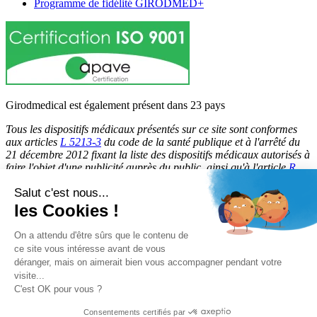
Programme de fidélité GIRODMED+
Girodmedical est également présent dans 23 pays
Tous les dispositifs médicaux présentés sur ce site sont conformes
aux articles
L 5213-3
du code de la santé publique et à l'arrêté du
21 décembre 2012 fixant la liste des dispositifs médicaux autorisés à
faire l'objet d'une publicité auprès du public, ainsi qu'à l'article
R
5213-1
du code de la santé publique. Par conséquent, ils peuvent
Salut c'est nous...
être légalement promus et rendus accessibles au public.
les Cookies !
© 2026 Girodmedical. Tous droits réservés.
On a attendu d'être sûrs que le contenu de
ce site vous intéresse avant de vous
déranger, mais on aimerait bien vous accompagner pendant votre
Paiement 100 % sécurisé !
visite...
Contrôle Anti-Fraude, Certificat SSL
C'est OK pour vous ?
Consentements certifiés par