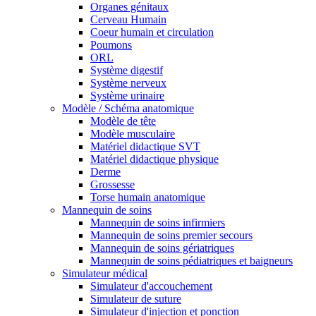
Organes génitaux
Cerveau Humain
Coeur humain et circulation
Poumons
ORL
Système digestif
Système nerveux
Système urinaire
Modèle / Schéma anatomique
Modèle de tête
Modèle musculaire
Matériel didactique SVT
Matériel didactique physique
Derme
Grossesse
Torse humain anatomique
Mannequin de soins
Mannequin de soins infirmiers
Mannequin de soins premier secours
Mannequin de soins gériatriques
Mannequin de soins pédiatriques et baigneurs
Simulateur médical
Simulateur d'accouchement
Simulateur de suture
Simulateur d'injection et ponction