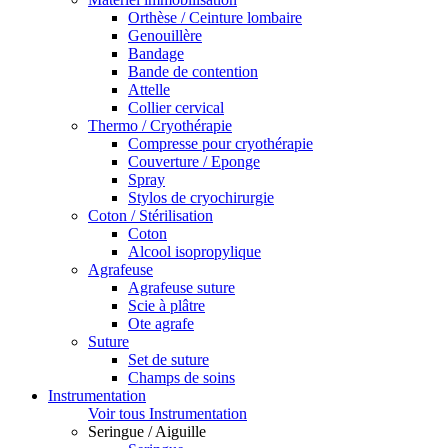
Orthèse / Ceinture lombaire
Genouillère
Bandage
Bande de contention
Attelle
Collier cervical
Thermo / Cryothérapie
Compresse pour cryothérapie
Couverture / Eponge
Spray
Stylos de cryochirurgie
Coton / Stérilisation
Coton
Alcool isopropylique
Agrafeuse
Agrafeuse suture
Scie à plâtre
Ote agrafe
Suture
Set de suture
Champs de soins
Instrumentation
Voir tous Instrumentation
Seringue / Aiguille