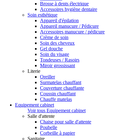
Brosse à dents électrique
Accessoires hygiène dentaire
Soin esthétique
Appareil d'épilation
Appareil manucure / Pédicure
Accessoires manucure / pédicure
Crème de soin
Soin des cheveux
Gel douche
Soin du visage
Tondeuses / Rasoirs
Miroir grossissant
Literie
Oreiller
Surmatelas chauffant
Couverture chauffante
Coussin chauffant
Chauffe matelas
Equipement cabinet
Voir tous Equipement cabinet
Salle d'attente
Chaise pour salle d'attente
Poubelle
Corbeille à papier
Sanitaire