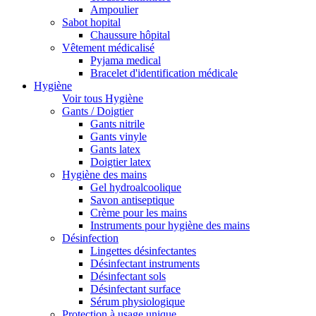
Ampoulier
Sabot hopital
Chaussure hôpital
Vêtement médicalisé
Pyjama medical
Bracelet d'identification médicale
Hygiène
Voir tous Hygiène
Gants / Doigtier
Gants nitrile
Gants vinyle
Gants latex
Doigtier latex
Hygiène des mains
Gel hydroalcoolique
Savon antiseptique
Crème pour les mains
Instruments pour hygiène des mains
Désinfection
Lingettes désinfectantes
Désinfectant instruments
Désinfectant sols
Désinfectant surface
Sérum physiologique
Protection à usage unique