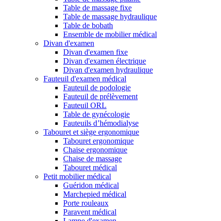
Table de massage fixe
Table de massage hydraulique
Table de bobath
Ensemble de mobilier médical
Divan d'examen
Divan d'examen fixe
Divan d'examen électrique
Divan d'examen hydraulique
Fauteuil d'examen médical
Fauteuil de podologie
Fauteuil de prélèvement
Fauteuil ORL
Table de gynécologie
Fauteuils d’hémodialyse
Tabouret et siège ergonomique
Tabouret ergonomique
Chaise ergonomique
Chaise de massage
Tabouret médical
Petit mobilier médical
Guéridon médical
Marchepied médical
Porte rouleaux
Paravent médical
Lampe d'examen