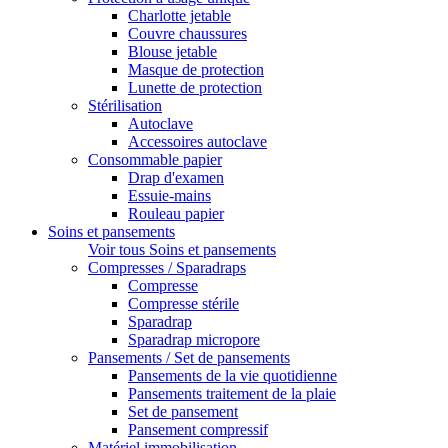
Charlotte jetable
Couvre chaussures
Blouse jetable
Masque de protection
Lunette de protection
Stérilisation
Autoclave
Accessoires autoclave
Consommable papier
Drap d'examen
Essuie-mains
Rouleau papier
Soins et pansements
Voir tous Soins et pansements
Compresses / Sparadraps
Compresse
Compresse stérile
Sparadrap
Sparadrap micropore
Pansements / Set de pansements
Pansements de la vie quotidienne
Pansements traitement de la plaie
Set de pansement
Pansement compressif
Matériel immobilisation