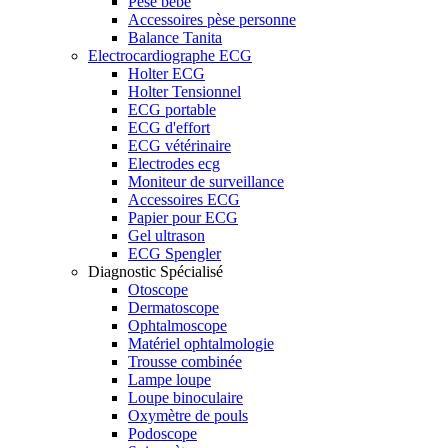
Pèse bébé
Accessoires pèse personne
Balance Tanita
Electrocardiographe ECG
Holter ECG
Holter Tensionnel
ECG portable
ECG d'effort
ECG vétérinaire
Electrodes ecg
Moniteur de surveillance
Accessoires ECG
Papier pour ECG
Gel ultrason
ECG Spengler
Diagnostic Spécialisé
Otoscope
Dermatoscope
Ophtalmoscope
Matériel ophtalmologie
Trousse combinée
Lampe loupe
Loupe binoculaire
Oxymètre de pouls
Podoscope