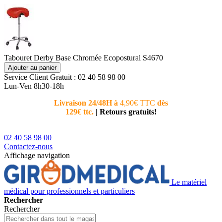
Tabouret Derby Base Chromée Ecopostural S4670
Ajouter au panier
Service Client
Gratuit : 02 40 58 98 00
Lun-Ven 8h30-18h
Livraison 24/48H à
4,90€ TTC
dès
Nouvea
129€ ttc.
|
Retours gratuits!
téléphoni
conseiller
02 40 58 98 00
Contactez-nous
Affichage navigation
Le matériel
médical pour professionnels et particuliers
Rechercher
Rechercher