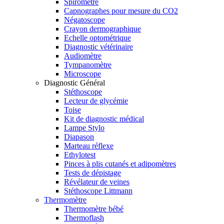
Spiromètre
Capnographes pour mesure du CO2
Négatoscope
Crayon dermographique
Echelle optométrique
Diagnostic vétérinaire
Audiomètre
Tympanomètre
Microscope
Diagnostic Général
Stéthoscope
Lecteur de glycémie
Toise
Kit de diagnostic médical
Lampe Stylo
Diapason
Marteau réflexe
Ethylotest
Pinces à plis cutanés et adipomètres
Tests de dépistage
Révélateur de veines
Stéthoscope Littmann
Thermomètre
Thermomètre bébé
Thermoflash