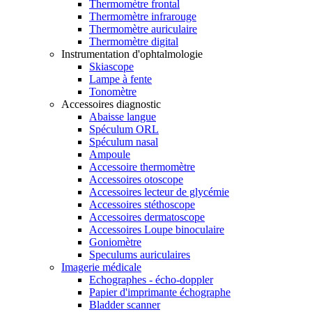
Thermomètre frontal
Thermomètre infrarouge
Thermomètre auriculaire
Thermomètre digital
Instrumentation d'ophtalmologie
Skiascope
Lampe à fente
Tonomètre
Accessoires diagnostic
Abaisse langue
Spéculum ORL
Spéculum nasal
Ampoule
Accessoire thermomètre
Accessoires otoscope
Accessoires lecteur de glycémie
Accessoires stéthoscope
Accessoires dermatoscope
Accessoires Loupe binoculaire
Goniomètre
Speculums auriculaires
Imagerie médicale
Echographes - écho-doppler
Papier d'imprimante échographe
Bladder scanner