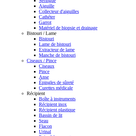
Seringue
Aiguille
Collecteur d'aiguilles
Cathéter
Garrot
Matériel de biopsie et drainage
Bistouri / Lame
Bistouri
Lame de bistouri
Extracteur de lame
Manche de bistouri
Ciseaux / Pince
Ciseaux
Pince
Anse
Épingles de sûreté
Curettes médicale
Récipient
Boîte à instruments
Récipient inox
Récipient plastique
Bassin de lit
Seau
Flacon
Urinal