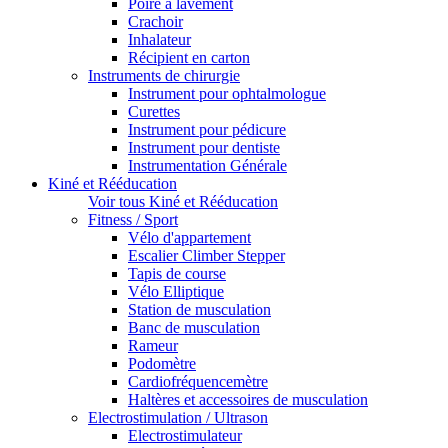
Poire à lavement
Crachoir
Inhalateur
Récipient en carton
Instruments de chirurgie
Instrument pour ophtalmologue
Curettes
Instrument pour pédicure
Instrument pour dentiste
Instrumentation Générale
Kiné et Rééducation
Voir tous Kiné et Rééducation
Fitness / Sport
Vélo d'appartement
Escalier Climber Stepper
Tapis de course
Vélo Elliptique
Station de musculation
Banc de musculation
Rameur
Podomètre
Cardiofréquencemètre
Haltères et accessoires de musculation
Electrostimulation / Ultrason
Electrostimulateur