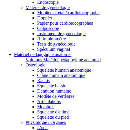
Endoscopie
Matériel de gynécologie
Moniteur fœtal / cardiotocographe
Doppler
Papier pour cardiotocographes
Colposcope
Instrument de gynécologie
Bilirubinomètre
Tests de gynécologie
Spéculum vaginal
Matériel pédagogique anatomie
Voir tous Matériel pédagogique anatomie
Ostéologie
Squelette humain anatomique
Crâne humain anatomique
Rachis
Squelette bassin
Dentition humaine
Modèle de vertèbres
Articulations
Membres
Squelette d'animal
Squelette du pied
Physiologie / Organes
L'oeil