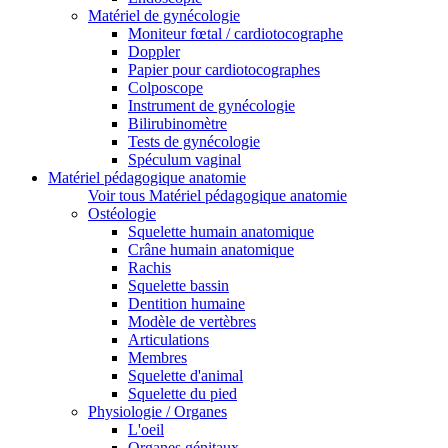
Matériel de gynécologie
Moniteur fœtal / cardiotocographe
Doppler
Papier pour cardiotocographes
Colposcope
Instrument de gynécologie
Bilirubinomètre
Tests de gynécologie
Spéculum vaginal
Matériel pédagogique anatomie
Voir tous Matériel pédagogique anatomie
Ostéologie
Squelette humain anatomique
Crâne humain anatomique
Rachis
Squelette bassin
Dentition humaine
Modèle de vertèbres
Articulations
Membres
Squelette d'animal
Squelette du pied
Physiologie / Organes
L'oeil
Organes génitaux