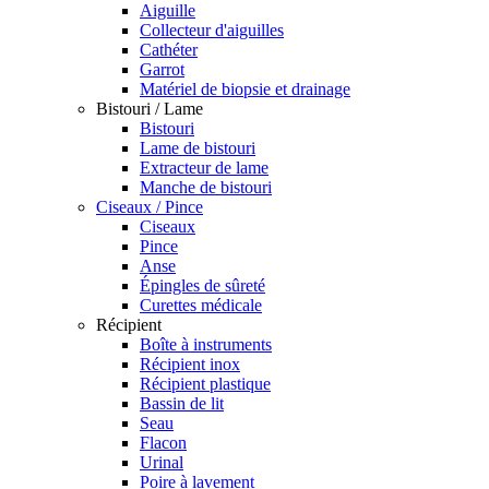
Aiguille
Collecteur d'aiguilles
Cathéter
Garrot
Matériel de biopsie et drainage
Bistouri / Lame
Bistouri
Lame de bistouri
Extracteur de lame
Manche de bistouri
Ciseaux / Pince
Ciseaux
Pince
Anse
Épingles de sûreté
Curettes médicale
Récipient
Boîte à instruments
Récipient inox
Récipient plastique
Bassin de lit
Seau
Flacon
Urinal
Poire à lavement