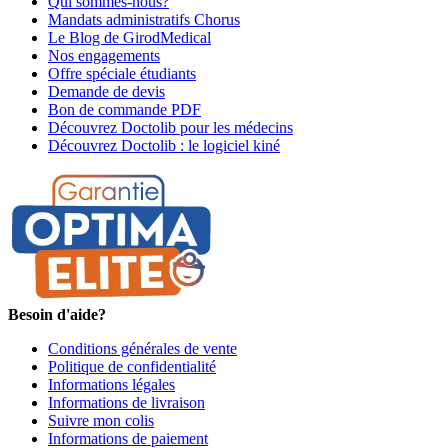
Qui sommes-nous?
Mandats administratifs Chorus
Le Blog de GirodMedical
Nos engagements
Offre spéciale étudiants
Demande de devis
Bon de commande PDF
Découvrez Doctolib pour les médecins
Découvrez Doctolib : le logiciel kiné
Besoin d'aide?
Conditions générales de vente
Politique de confidentialité
Informations légales
Informations de livraison
Suivre mon colis
Informations de paiement