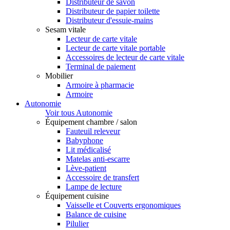
Distributeur de savon
Distributeur de papier toilette
Distributeur d'essuie-mains
Sesam vitale
Lecteur de carte vitale
Lecteur de carte vitale portable
Accessoires de lecteur de carte vitale
Terminal de paiement
Mobilier
Armoire à pharmacie
Armoire
Autonomie
Voir tous Autonomie
Équipement chambre / salon
Fauteuil releveur
Babyphone
Lit médicalisé
Matelas anti-escarre
Lève-patient
Accessoire de transfert
Lampe de lecture
Équipement cuisine
Vaisselle et Couverts ergonomiques
Balance de cuisine
Pilulier