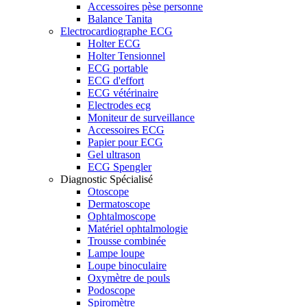
Accessoires pèse personne
Balance Tanita
Electrocardiographe ECG
Holter ECG
Holter Tensionnel
ECG portable
ECG d'effort
ECG vétérinaire
Electrodes ecg
Moniteur de surveillance
Accessoires ECG
Papier pour ECG
Gel ultrason
ECG Spengler
Diagnostic Spécialisé
Otoscope
Dermatoscope
Ophtalmoscope
Matériel ophtalmologie
Trousse combinée
Lampe loupe
Loupe binoculaire
Oxymètre de pouls
Podoscope
Spiromètre