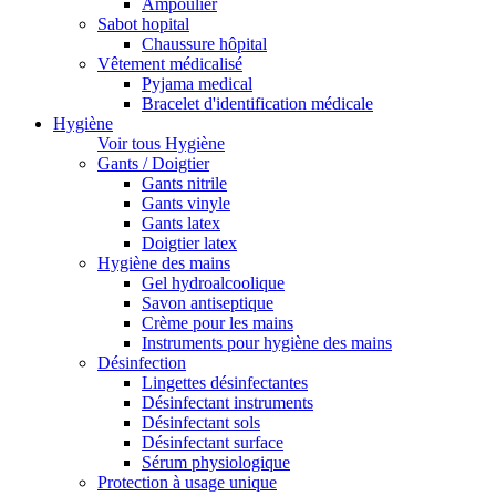
Ampoulier
Sabot hopital
Chaussure hôpital
Vêtement médicalisé
Pyjama medical
Bracelet d'identification médicale
Hygiène
Voir tous Hygiène
Gants / Doigtier
Gants nitrile
Gants vinyle
Gants latex
Doigtier latex
Hygiène des mains
Gel hydroalcoolique
Savon antiseptique
Crème pour les mains
Instruments pour hygiène des mains
Désinfection
Lingettes désinfectantes
Désinfectant instruments
Désinfectant sols
Désinfectant surface
Sérum physiologique
Protection à usage unique