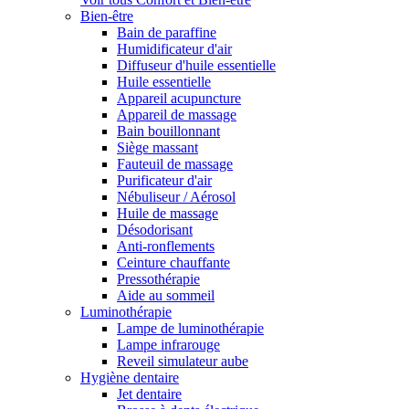
Bien-être
Bain de paraffine
Humidificateur d'air
Diffuseur d'huile essentielle
Huile essentielle
Appareil acupuncture
Appareil de massage
Bain bouillonnant
Siège massant
Fauteuil de massage
Purificateur d'air
Nébuliseur / Aérosol
Huile de massage
Désodorisant
Anti-ronflements
Ceinture chauffante
Pressothérapie
Aide au sommeil
Luminothérapie
Lampe de luminothérapie
Lampe infrarouge
Reveil simulateur aube
Hygiène dentaire
Jet dentaire