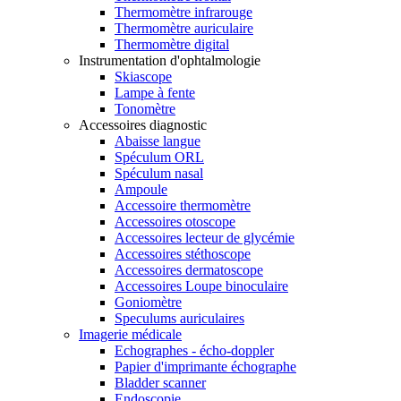
Thermomètre infrarouge
Thermomètre auriculaire
Thermomètre digital
Instrumentation d'ophtalmologie
Skiascope
Lampe à fente
Tonomètre
Accessoires diagnostic
Abaisse langue
Spéculum ORL
Spéculum nasal
Ampoule
Accessoire thermomètre
Accessoires otoscope
Accessoires lecteur de glycémie
Accessoires stéthoscope
Accessoires dermatoscope
Accessoires Loupe binoculaire
Goniomètre
Speculums auriculaires
Imagerie médicale
Echographes - écho-doppler
Papier d'imprimante échographe
Bladder scanner
Endoscopie