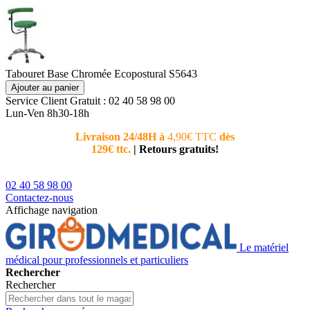
Tabouret Base Chromée Ecopostural S5643
Ajouter au panier
Service Client
Gratuit : 02 40 58 98 00
Lun-Ven 8h30-18h
Livraison 24/48H à
4,90€ TTC
dès
Nouvea
129€ ttc.
|
Retours gratuits!
téléphoni
conseiller
02 40 58 98 00
Contactez-nous
Affichage navigation
Le matériel
médical pour professionnels et particuliers
Rechercher
Rechercher