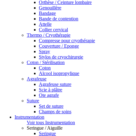
Orthèse / Ceinture lombaire
Genouillère
Bandage
Bande de contention
Attelle
Collier cervical
Thermo / Cryothérapie
Compresse pour cryothérapie
Couverture / Eponge
Spray
Stylos de cryochirurgie
Coton / Stérilisation
Coton
Alcool isopropylique
Agrafeuse
Agrafeuse suture
Scie à plâtre
Ote agrafe
Suture
Set de suture
Champs de soins
Instrumentation
Voir tous Instrumentation
Seringue / Aiguille
Seringue