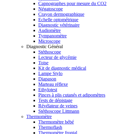
Capnographes pour mesure du CO2
Négatoscope
Crayon dermographique
Echelle optométrique
Diagnostic vétérinaire
Audiomètre
Tympanomètre
Microscope
Diagnostic Général
Stéthoscope
Lecteur de glycémie
Toise
Kit de diagnostic médical
Lampe Stylo
Diapason
Marteau réflexe
Ethylotest
Pinces à plis cutanés et adipomètres
Tests de dépistage
Révélateur de veines
Stéthoscope Littmann
Thermomètre
Thermomètre bébé
Thermoflash
Thermomètre frontal