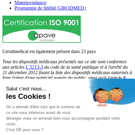
Materiovigilance
Programme de fidélité GIRODMED+
Girodmedical est également présent dans 23 pays
Tous les dispositifs médicaux présentés sur ce site sont conformes
aux articles
L 5213-3
du code de la santé publique et à l'arrêté du
21 décembre 2012 fixant la liste des dispositifs médicaux autorisés à
faire l'objet d'une publicité auprès du public, ainsi qu'à l'article
R
5213-1
du code de la santé publique. Par conséquent, ils peuvent
Salut c'est nous...
être légalement promus et rendus accessibles au public.
les Cookies !
© 2026 Girodmedical. Tous droits réservés.
On a attendu d'être sûrs que le contenu de
ce site vous intéresse avant de vous
déranger, mais on aimerait bien vous accompagner pendant votre
Paiement 100 % sécurisé !
visite...
Contrôle Anti-Fraude, Certificat SSL
C'est OK pour vous ?