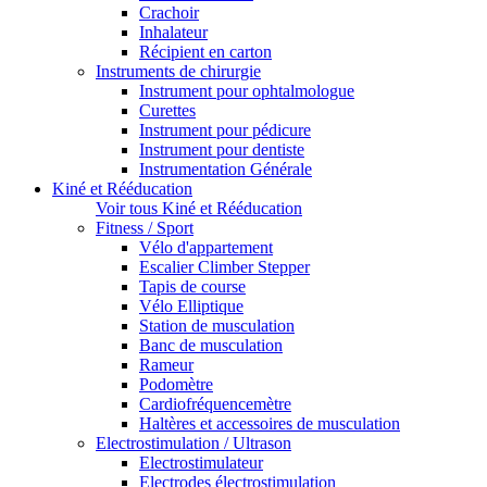
Crachoir
Inhalateur
Récipient en carton
Instruments de chirurgie
Instrument pour ophtalmologue
Curettes
Instrument pour pédicure
Instrument pour dentiste
Instrumentation Générale
Kiné et Rééducation
Voir tous Kiné et Rééducation
Fitness / Sport
Vélo d'appartement
Escalier Climber Stepper
Tapis de course
Vélo Elliptique
Station de musculation
Banc de musculation
Rameur
Podomètre
Cardiofréquencemètre
Haltères et accessoires de musculation
Electrostimulation / Ultrason
Electrostimulateur
Electrodes électrostimulation