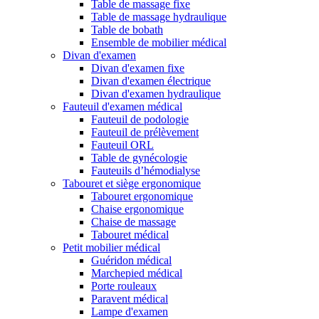
Table de massage fixe
Table de massage hydraulique
Table de bobath
Ensemble de mobilier médical
Divan d'examen
Divan d'examen fixe
Divan d'examen électrique
Divan d'examen hydraulique
Fauteuil d'examen médical
Fauteuil de podologie
Fauteuil de prélèvement
Fauteuil ORL
Table de gynécologie
Fauteuils d’hémodialyse
Tabouret et siège ergonomique
Tabouret ergonomique
Chaise ergonomique
Chaise de massage
Tabouret médical
Petit mobilier médical
Guéridon médical
Marchepied médical
Porte rouleaux
Paravent médical
Lampe d'examen