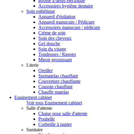
Brosse à dents électrique
Accessoires hygiène dentaire
Soin esthétique
Appareil d'épilation
Appareil manucure / Pédicure
Accessoires manucure / pédicure
Crème de soin
Soin des cheveux
Gel douche
Soin du visage
Tondeuses / Rasoirs
Miroir grossissant
Literie
Oreiller
Surmatelas chauffant
Couverture chauffante
Coussin chauffant
Chauffe matelas
Equipement cabinet
Voir tous Equipement cabinet
Salle d'attente
Chaise pour salle d'attente
Poubelle
Corbeille à papier
Sanitaire