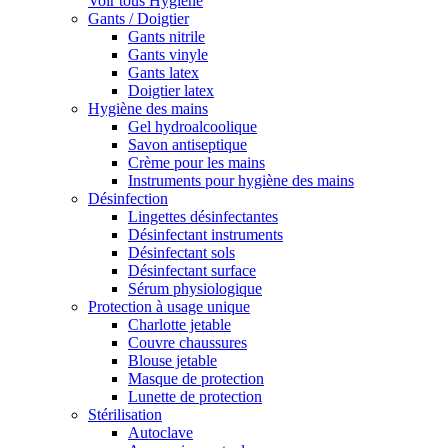
Voir tous Hygiène
Gants / Doigtier
Gants nitrile
Gants vinyle
Gants latex
Doigtier latex
Hygiène des mains
Gel hydroalcoolique
Savon antiseptique
Crème pour les mains
Instruments pour hygiène des mains
Désinfection
Lingettes désinfectantes
Désinfectant instruments
Désinfectant sols
Désinfectant surface
Sérum physiologique
Protection à usage unique
Charlotte jetable
Couvre chaussures
Blouse jetable
Masque de protection
Lunette de protection
Stérilisation
Autoclave