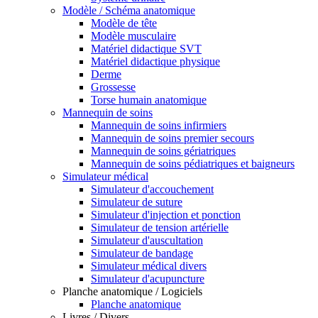
Modèle / Schéma anatomique
Modèle de tête
Modèle musculaire
Matériel didactique SVT
Matériel didactique physique
Derme
Grossesse
Torse humain anatomique
Mannequin de soins
Mannequin de soins infirmiers
Mannequin de soins premier secours
Mannequin de soins gériatriques
Mannequin de soins pédiatriques et baigneurs
Simulateur médical
Simulateur d'accouchement
Simulateur de suture
Simulateur d'injection et ponction
Simulateur de tension artérielle
Simulateur d'auscultation
Simulateur de bandage
Simulateur médical divers
Simulateur d'acupuncture
Planche anatomique / Logiciels
Planche anatomique
Livres / Divers