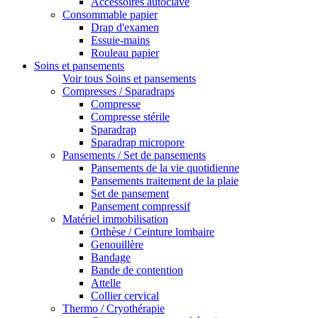
Accessoires autoclave
Consommable papier
Drap d'examen
Essuie-mains
Rouleau papier
Soins et pansements
Voir tous Soins et pansements
Compresses / Sparadraps
Compresse
Compresse stérile
Sparadrap
Sparadrap micropore
Pansements / Set de pansements
Pansements de la vie quotidienne
Pansements traitement de la plaie
Set de pansement
Pansement compressif
Matériel immobilisation
Orthèse / Ceinture lombaire
Genouillère
Bandage
Bande de contention
Attelle
Collier cervical
Thermo / Cryothérapie