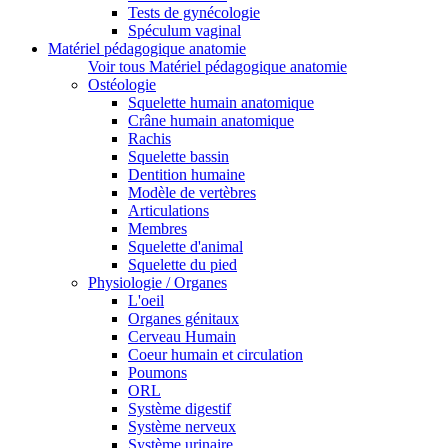
Tests de gynécologie
Spéculum vaginal
Matériel pédagogique anatomie
Voir tous Matériel pédagogique anatomie
Ostéologie
Squelette humain anatomique
Crâne humain anatomique
Rachis
Squelette bassin
Dentition humaine
Modèle de vertèbres
Articulations
Membres
Squelette d'animal
Squelette du pied
Physiologie / Organes
L'oeil
Organes génitaux
Cerveau Humain
Coeur humain et circulation
Poumons
ORL
Système digestif
Système nerveux
Système urinaire