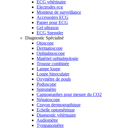
ECG vétérinaire
Electrodes ecg
Moniteur de surveillance
Accessoires ECG
Papier pour ECG
Gel ultrason
ECG Spengler
Diagnostic Spécialisé
Otoscope
Dermatoscope
Ophtalmoscope
Matériel ophtalmologie
Trousse combinée
Lampe loupe
Loupe binoculaire
Oxymètre de pouls
Podoscope
Spiromètre
Capnographes pour mesure du CO2
Négatoscope
Crayon dermographique
Echelle optométrique
Diagnostic vétérinaire
Audiomètre
Tympanomètre