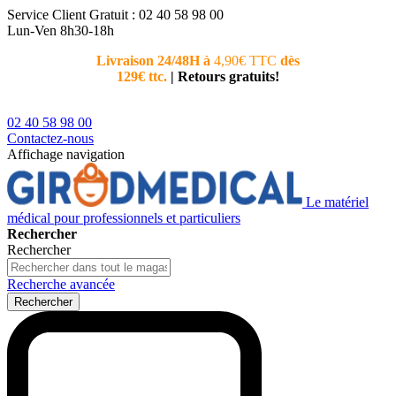
Service Client
Gratuit : 02 40 58 98 00
Lun-Ven 8h30-18h
Livraison 24/48H à
4,90€ TTC
dès
Nouvea
129€ ttc.
|
Retours gratuits!
téléphoni
conseiller
02 40 58 98 00
Contactez-nous
Affichage navigation
Le matériel
médical pour professionnels et particuliers
Rechercher
Rechercher
Recherche avancée
Rechercher