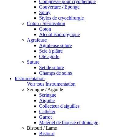
Compresse pour cryothérapie
Couverture / Eponge
Spray
Stylos de cryochirurgie
Coton / Stérilisation
Coton
Alcool isopropylique
Agrafeuse
Agrafeuse suture
Scie à plâtre
Ote agrafe
Suture
Set de suture
Champs de soins
Instrumentation
Voir tous Instrumentation
Seringue / Aiguille
Seringue
Aiguille
Collecteur d'aiguilles
Cathéter
Garrot
Matériel de biopsie et drainage
Bistouri / Lame
Bistouri