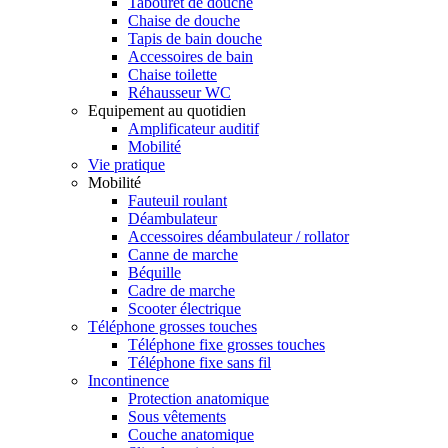
Tabouret de douche
Chaise de douche
Tapis de bain douche
Accessoires de bain
Chaise toilette
Réhausseur WC
Equipement au quotidien
Amplificateur auditif
Mobilité
Vie pratique
Mobilité
Fauteuil roulant
Déambulateur
Accessoires déambulateur / rollator
Canne de marche
Béquille
Cadre de marche
Scooter électrique
Téléphone grosses touches
Téléphone fixe grosses touches
Téléphone fixe sans fil
Incontinence
Protection anatomique
Sous vêtements
Couche anatomique