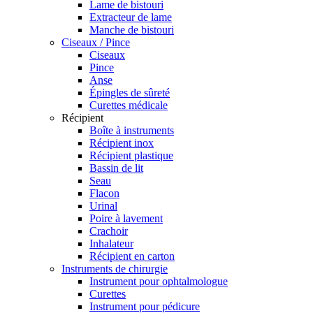
Lame de bistouri
Extracteur de lame
Manche de bistouri
Ciseaux / Pince
Ciseaux
Pince
Anse
Épingles de sûreté
Curettes médicale
Récipient
Boîte à instruments
Récipient inox
Récipient plastique
Bassin de lit
Seau
Flacon
Urinal
Poire à lavement
Crachoir
Inhalateur
Récipient en carton
Instruments de chirurgie
Instrument pour ophtalmologue
Curettes
Instrument pour pédicure