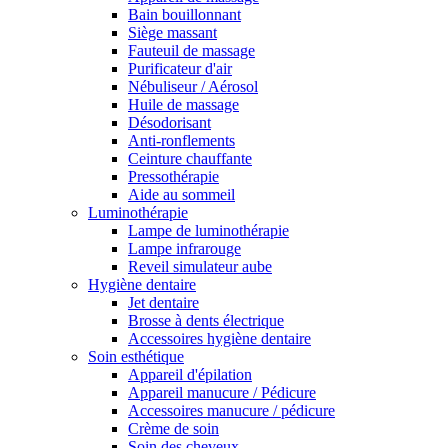
Bain bouillonnant
Siège massant
Fauteuil de massage
Purificateur d'air
Nébuliseur / Aérosol
Huile de massage
Désodorisant
Anti-ronflements
Ceinture chauffante
Pressothérapie
Aide au sommeil
Luminothérapie
Lampe de luminothérapie
Lampe infrarouge
Reveil simulateur aube
Hygiène dentaire
Jet dentaire
Brosse à dents électrique
Accessoires hygiène dentaire
Soin esthétique
Appareil d'épilation
Appareil manucure / Pédicure
Accessoires manucure / pédicure
Crème de soin
Soin des cheveux