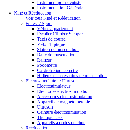
Instrument pour dentiste
Instrumentation Générale
Kiné et Rééducation
Voir tous Kiné et Rééducation
Fitness / Sport
Vélo d'appartement
Escalier Climber Stepper
Tapis de course
Vélo Elliptique
Station de musculation
Banc de musculation
Rameur
Podomètre
Cardiofréquencemètre
Haltères et accessoires de musculation
Electrostimulation / Ultrason
Electrostimulateur
Electrodes électrostimulation
Accessoires électrostimulation
Appareil de magnétothérapie
Ultrason
Ceinture électrostimulation
Thérapie laser
Appareils à ondes de choc
Rééducation