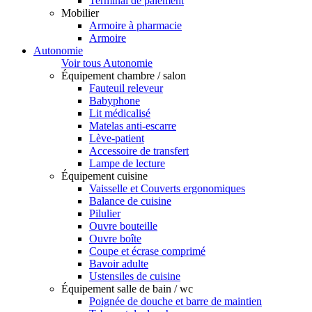
Terminal de paiement
Mobilier
Armoire à pharmacie
Armoire
Autonomie
Voir tous Autonomie
Équipement chambre / salon
Fauteuil releveur
Babyphone
Lit médicalisé
Matelas anti-escarre
Lève-patient
Accessoire de transfert
Lampe de lecture
Équipement cuisine
Vaisselle et Couverts ergonomiques
Balance de cuisine
Pilulier
Ouvre bouteille
Ouvre boîte
Coupe et écrase comprimé
Bavoir adulte
Ustensiles de cuisine
Équipement salle de bain / wc
Poignée de douche et barre de maintien