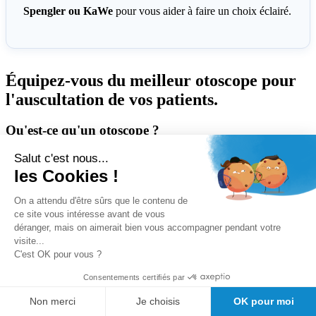
Spengler ou KaWe
pour vous aider à faire un choix éclairé.
Équipez-vous du meilleur otoscope pour
l'auscultation de vos patients.
Qu'est-ce qu'un otoscope ?
Salut c'est nous...
L'
otoscope
est un instrument médical ergonomique construit pour
être introduit dans le conduit auditif de l'oreille. Il permet l'inspection
les Cookies !
de ce dernier et du tympan. Il se présente sous la forme d'un
manche, d'une tête munie d'un système d'éclairage, d'une lentille
On a attendu d'être sûrs que le contenu de
grossissante et d'un spéculum jetable. Le système lumineux permet
ce site vous intéresse avant de vous
l'exploration de l'oreille en profondeur à travers une lentille
déranger, mais on aimerait bien vous accompagner pendant votre
grossissante. L'ampoule, quant à elle, joue un rôle important dans
visite...
l'
appareil d'otoscopie
puisqu'elle permet de varier la qualité de la
C'est OK pour vous ?
lumière et ainsi diagnostiquer des affections de l'oreille telles que
l'otite externe et l'otite moyenne aiguë.
Consentements certifiés par
Qu'est-ce que l'examen otoscopique ?
Non merci
Je choisis
OK pour moi