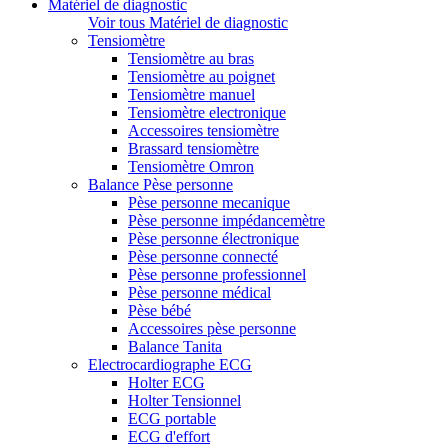
Matériel de diagnostic
Voir tous Matériel de diagnostic
Tensiomètre
Tensiomètre au bras
Tensiomètre au poignet
Tensiomètre manuel
Tensiomètre electronique
Accessoires tensiomètre
Brassard tensiomètre
Tensiomètre Omron
Balance Pèse personne
Pèse personne mecanique
Pèse personne impédancemètre
Pèse personne électronique
Pèse personne connecté
Pèse personne professionnel
Pèse personne médical
Pèse bébé
Accessoires pèse personne
Balance Tanita
Electrocardiographe ECG
Holter ECG
Holter Tensionnel
ECG portable
ECG d'effort