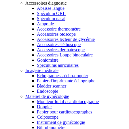
Accessoires diagnostic
Abaisse langue
Spéculum ORL
Spéculum nasal
Ampoule
Accessoire thermomètre
Accessoires otoscope
Accessoires lecteur de glycémie
Accessoires stéthoscope
Accessoires dermatoscope
Accessoires Loupe binoculaire
Goniomètre
Speculums auriculaires
Imagerie médicale
Echographes - écho-doppler
Papier d'imprimante échographe
Bladder scanner
Endoscopie
Matériel de gynécologie
Moniteur fœtal / cardiotocographe
Doppler
Papier pour cardiotocographes
Colposcope
Instrument de gynécologie
Bilirubinomètre