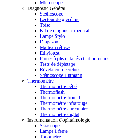
Microscope
Diagnostic Général
Stéthoscope
Lecteur de glycémie
Toise
Kit de diagnostic médical
Lampe Stylo
Diapason
Marteau réflexe
Ethylotest
Pinces à plis cutanés et adipomètres
Tests de dépistage
Révélateur de veines
Stéthoscope Littmann
Thermomètre
Thermomètre bébé
Thermoflash
Thermomètre frontal
Thermomètre infrarouge
Thermomètre auriculaire
Thermomètre digital
Instrumentation d'ophtalmologie
Skiascope
Lampe à fente
Tonomètre