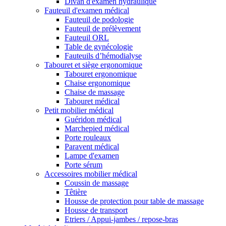
Divan d'examen hydraulique
Fauteuil d'examen médical
Fauteuil de podologie
Fauteuil de prélèvement
Fauteuil ORL
Table de gynécologie
Fauteuils d’hémodialyse
Tabouret et siège ergonomique
Tabouret ergonomique
Chaise ergonomique
Chaise de massage
Tabouret médical
Petit mobilier médical
Guéridon médical
Marchepied médical
Porte rouleaux
Paravent médical
Lampe d'examen
Porte sérum
Accessoires mobilier médical
Coussin de massage
Têtière
Housse de protection pour table de massage
Housse de transport
Etriers / Appui-jambes / repose-bras