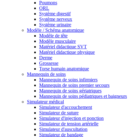
Poumons
ORL
Système digestif
Système nerveux
Système urinaire
Modèle / Schéma anatomique
Modèle de tête
Modèle musculaire
Matériel didactique SVT
Matériel didactique physique
Derme
Grossesse
Torse humain anatomique
Mannequin de soins
Mannequin de soins infirmiers
Mannequin de soins premier secours
Mannequin de soins gériatriques
Mannequin de soins pédiatriques et baigneurs
Simulateur médical
Simulateur d'accouchement
Simulateur de suture
Simulateur d'injection et ponction
Simulateur de tension artérielle
Simulateur d'auscultation
Simulateur de bandage