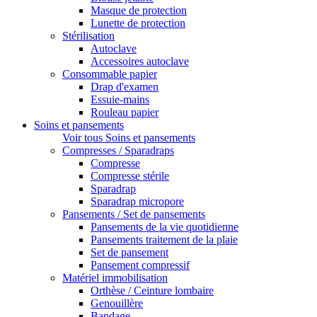
Masque de protection
Lunette de protection
Stérilisation
Autoclave
Accessoires autoclave
Consommable papier
Drap d'examen
Essuie-mains
Rouleau papier
Soins et pansements
Voir tous Soins et pansements
Compresses / Sparadraps
Compresse
Compresse stérile
Sparadrap
Sparadrap micropore
Pansements / Set de pansements
Pansements de la vie quotidienne
Pansements traitement de la plaie
Set de pansement
Pansement compressif
Matériel immobilisation
Orthèse / Ceinture lombaire
Genouillère
Bandage