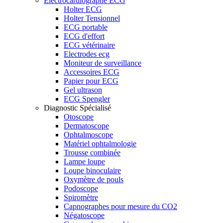
Electrocardiographe ECG
Holter ECG
Holter Tensionnel
ECG portable
ECG d'effort
ECG vétérinaire
Electrodes ecg
Moniteur de surveillance
Accessoires ECG
Papier pour ECG
Gel ultrason
ECG Spengler
Diagnostic Spécialisé
Otoscope
Dermatoscope
Ophtalmoscope
Matériel ophtalmologie
Trousse combinée
Lampe loupe
Loupe binoculaire
Oxymètre de pouls
Podoscope
Spiromètre
Capnographes pour mesure du CO2
Négatoscope