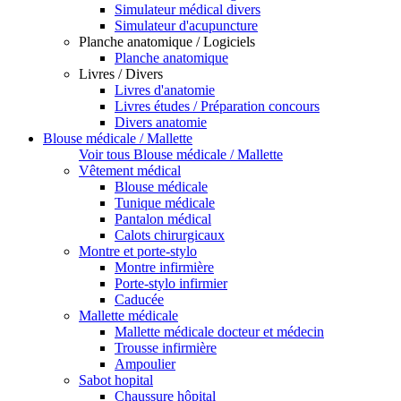
Simulateur médical divers
Simulateur d'acupuncture
Planche anatomique / Logiciels
Planche anatomique
Livres / Divers
Livres d'anatomie
Livres études / Préparation concours
Divers anatomie
Blouse médicale / Mallette
Voir tous Blouse médicale / Mallette
Vêtement médical
Blouse médicale
Tunique médicale
Pantalon médical
Calots chirurgicaux
Montre et porte-stylo
Montre infirmière
Porte-stylo infirmier
Caducée
Mallette médicale
Mallette médicale docteur et médecin
Trousse infirmière
Ampoulier
Sabot hopital
Chaussure hôpital