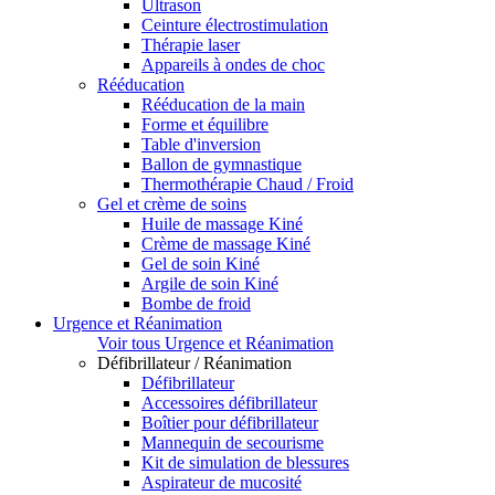
Ultrason
Ceinture électrostimulation
Thérapie laser
Appareils à ondes de choc
Rééducation
Rééducation de la main
Forme et équilibre
Table d'inversion
Ballon de gymnastique
Thermothérapie Chaud / Froid
Gel et crème de soins
Huile de massage Kiné
Crème de massage Kiné
Gel de soin Kiné
Argile de soin Kiné
Bombe de froid
Urgence et Réanimation
Voir tous Urgence et Réanimation
Défibrillateur / Réanimation
Défibrillateur
Accessoires défibrillateur
Boîtier pour défibrillateur
Mannequin de secourisme
Kit de simulation de blessures
Aspirateur de mucosité