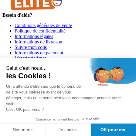
Besoin d'aide?
Conditions générales de vente
Politique de confidentialité
Informations légales
Informations de livraison
Suivre mon colis
Informations de paiement
Materiovigilance
Programme de fidélité GIRODMED+
Salut c'est nous...
les Cookies !
On a attendu d'être sûrs que le contenu de
ce site vous intéresse avant de vous
déranger, mais on aimerait bien vous accompagner pendant votre
visite...
Girodmedical est également présent dans 23 pays
C'est OK pour vous ?
Tous les dispositifs médicaux présentés sur ce site sont conformes
Consentements certifiés par
aux articles
L 5213-3
du code de la santé publique et à l'arrêté du
21 décembre 2012 fixant la liste des dispositifs médicaux autorisés à
Non merci
Je choisis
OK pour moi
faire l'objet d'une publicité auprès du public, ainsi qu'à l'article
R