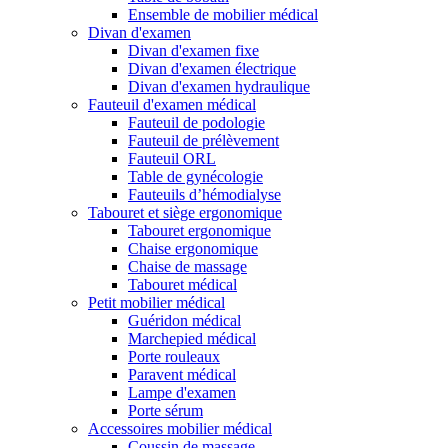
Ensemble de mobilier médical
Divan d'examen
Divan d'examen fixe
Divan d'examen électrique
Divan d'examen hydraulique
Fauteuil d'examen médical
Fauteuil de podologie
Fauteuil de prélèvement
Fauteuil ORL
Table de gynécologie
Fauteuils d’hémodialyse
Tabouret et siège ergonomique
Tabouret ergonomique
Chaise ergonomique
Chaise de massage
Tabouret médical
Petit mobilier médical
Guéridon médical
Marchepied médical
Porte rouleaux
Paravent médical
Lampe d'examen
Porte sérum
Accessoires mobilier médical
Coussin de massage