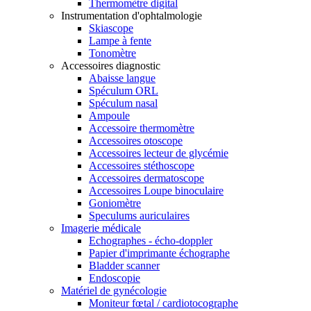
Thermomètre digital
Instrumentation d'ophtalmologie
Skiascope
Lampe à fente
Tonomètre
Accessoires diagnostic
Abaisse langue
Spéculum ORL
Spéculum nasal
Ampoule
Accessoire thermomètre
Accessoires otoscope
Accessoires lecteur de glycémie
Accessoires stéthoscope
Accessoires dermatoscope
Accessoires Loupe binoculaire
Goniomètre
Speculums auriculaires
Imagerie médicale
Echographes - écho-doppler
Papier d'imprimante échographe
Bladder scanner
Endoscopie
Matériel de gynécologie
Moniteur fœtal / cardiotocographe