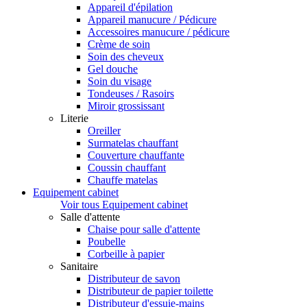
Appareil d'épilation
Appareil manucure / Pédicure
Accessoires manucure / pédicure
Crème de soin
Soin des cheveux
Gel douche
Soin du visage
Tondeuses / Rasoirs
Miroir grossissant
Literie
Oreiller
Surmatelas chauffant
Couverture chauffante
Coussin chauffant
Chauffe matelas
Equipement cabinet
Voir tous Equipement cabinet
Salle d'attente
Chaise pour salle d'attente
Poubelle
Corbeille à papier
Sanitaire
Distributeur de savon
Distributeur de papier toilette
Distributeur d'essuie-mains