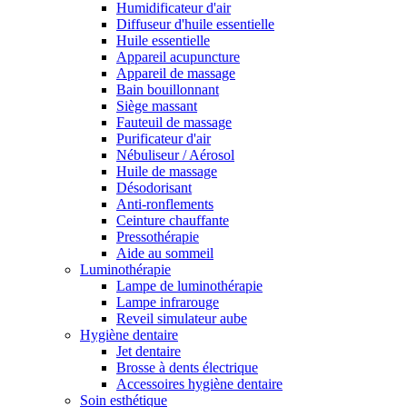
Humidificateur d'air
Diffuseur d'huile essentielle
Huile essentielle
Appareil acupuncture
Appareil de massage
Bain bouillonnant
Siège massant
Fauteuil de massage
Purificateur d'air
Nébuliseur / Aérosol
Huile de massage
Désodorisant
Anti-ronflements
Ceinture chauffante
Pressothérapie
Aide au sommeil
Luminothérapie
Lampe de luminothérapie
Lampe infrarouge
Reveil simulateur aube
Hygiène dentaire
Jet dentaire
Brosse à dents électrique
Accessoires hygiène dentaire
Soin esthétique