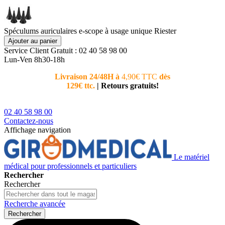
Spéculums auriculaires e-scope à usage unique Riester
Ajouter au panier
Service Client
Gratuit : 02 40 58 98 00
Lun-Ven 8h30-18h
Livraison 24/48H à
4,90€ TTC
dès
Nouvea
129€ ttc.
|
Retours gratuits!
téléphoni
conseiller
02 40 58 98 00
Contactez-nous
Affichage navigation
Le matériel
médical pour professionnels et particuliers
Rechercher
Rechercher
Recherche avancée
Rechercher