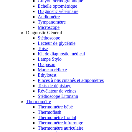
Crayon dermographique
Echelle optométrique
Diagnostic vétérinaire
Audiomètre
Tympanomètre
Microscope
Diagnostic Général
Stéthoscope
Lecteur de glycémie
Toise
Kit de diagnostic médical
Lampe Stylo
Diapason
Marteau réflexe
Ethylotest
Pinces à plis cutanés et adipomètres
Tests de dépistage
Révélateur de veines
Stéthoscope Littmann
Thermomètre
Thermomètre bébé
Thermoflash
Thermomètre frontal
Thermomètre infrarouge
Thermomètre auriculaire