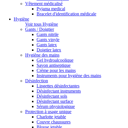
Vêtement médicalisé
Pyjama medical
Bracelet d'identification médicale
Hygiène
Voir tous Hygiène
Gants / Doigtier
Gants nitrile
Gants vinyle
Gants latex
Doigtier latex
Hygiène des mains
Gel hydroalcoolique
Savon antiseptique
Crème pour les mains
Instruments pour hygiène des mains
Désinfection
Lingettes désinfectantes
Désinfectant instruments
Désinfectant sols
Désinfectant surface
Sérum physiologique
Protection à usage unique
Charlotte jetable
Couvre chaussures
Blouse jetable