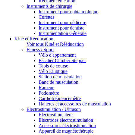
Récipient en carton
Instruments de chirurgie
Instrument pour ophtalmologue
Curettes
Instrument pour pédicure
Instrument pour dentiste
Instrumentation Générale
Kiné et Rééducation
Voir tous Kiné et Rééducation
Fitness / Sport
Vélo d'appartement
Escalier Climber Stepper
Tapis de course
Vélo Elliptique
Station de musculation
Banc de musculation
Rameur
Podomètre
Cardiofréquencemètre
Haltères et accessoires de musculation
Electrostimulation / Ultrason
Electrostimulateur
Electrodes électrostimulation
Accessoires électrostimulation
Appareil de magnétothérapie