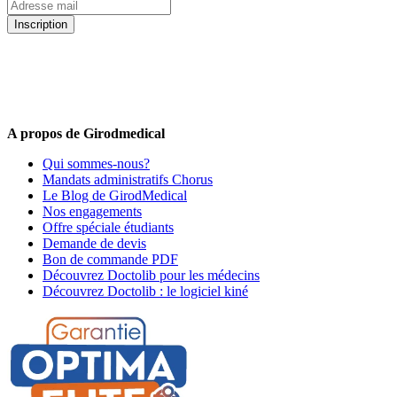
Inscription
5% de remise valable sur votre prochaine commande de matériel
médical !
Offres promotionnelles, nouveautés, dernières tendances : soyez les
premiers informés !
A propos de Girodmedical
Qui sommes-nous?
Mandats administratifs Chorus
Le Blog de GirodMedical
Nos engagements
Offre spéciale étudiants
Demande de devis
Bon de commande PDF
Découvrez Doctolib pour les médecins
Découvrez Doctolib : le logiciel kiné