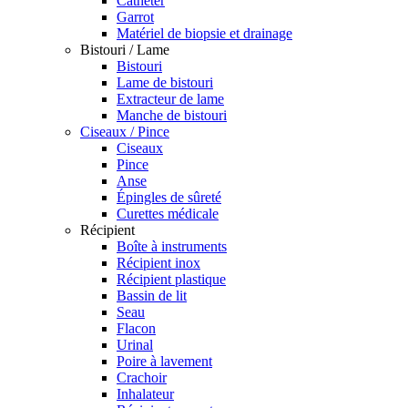
Cathéter
Garrot
Matériel de biopsie et drainage
Bistouri / Lame
Bistouri
Lame de bistouri
Extracteur de lame
Manche de bistouri
Ciseaux / Pince
Ciseaux
Pince
Anse
Épingles de sûreté
Curettes médicale
Récipient
Boîte à instruments
Récipient inox
Récipient plastique
Bassin de lit
Seau
Flacon
Urinal
Poire à lavement
Crachoir
Inhalateur