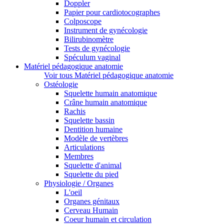
Doppler
Papier pour cardiotocographes
Colposcope
Instrument de gynécologie
Bilirubinomètre
Tests de gynécologie
Spéculum vaginal
Matériel pédagogique anatomie
Voir tous Matériel pédagogique anatomie
Ostéologie
Squelette humain anatomique
Crâne humain anatomique
Rachis
Squelette bassin
Dentition humaine
Modèle de vertèbres
Articulations
Membres
Squelette d'animal
Squelette du pied
Physiologie / Organes
L'oeil
Organes génitaux
Cerveau Humain
Coeur humain et circulation