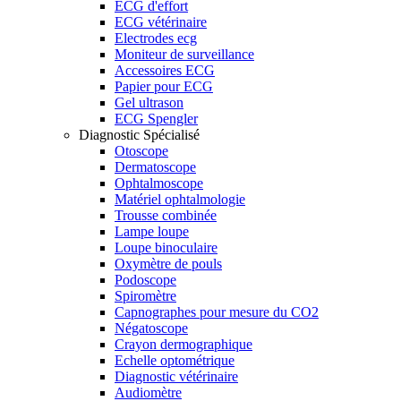
ECG d'effort
ECG vétérinaire
Electrodes ecg
Moniteur de surveillance
Accessoires ECG
Papier pour ECG
Gel ultrason
ECG Spengler
Diagnostic Spécialisé
Otoscope
Dermatoscope
Ophtalmoscope
Matériel ophtalmologie
Trousse combinée
Lampe loupe
Loupe binoculaire
Oxymètre de pouls
Podoscope
Spiromètre
Capnographes pour mesure du CO2
Négatoscope
Crayon dermographique
Echelle optométrique
Diagnostic vétérinaire
Audiomètre