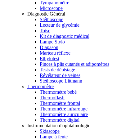
Tympanomètre
Microscope
Diagnostic Général
Stéthoscope
Lecteur de glycémie
Toise
Kit de diagnostic médical
Lampe Stylo
Diapason
Marteau réflexe
Ethylotest
Pinces à plis cutanés et adipomètres
Tests de dépistage
Révélateur de veines
Stéthoscope Littmann
Thermomètre
Thermomètre bébé
Thermoflash
Thermomètre frontal
Thermomètre infrarouge
Thermomètre auriculaire
Thermomètre digital
Instrumentation d'ophtalmologie
Skiascope
Lampe à fente