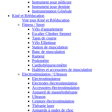
Instrument pour pédicure
Instrument pour dentiste
Instrumentation Générale
Kiné et Rééducation
Voir tous Kiné et Rééducation
Fitness / Sport
Vélo d'appartement
Escalier Climber Stepper
Tapis de course
Vélo Elliptique
Station de musculation
Banc de musculation
Rameur
Podomètre
Cardiofréquencemètre
Haltères et accessoires de musculation
Electrostimulation / Ultrason
Electrostimulateur
Electrodes électrostimulation
Accessoires électrostimulation
Appareil de magnétothérapie
Ultrason
Ceinture électrostimulation
Thérapie laser
Appareils à ondes de choc