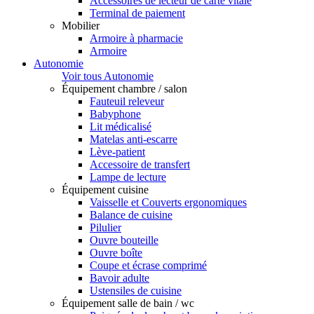
Accessoires de lecteur de carte vitale
Terminal de paiement
Mobilier
Armoire à pharmacie
Armoire
Autonomie
Voir tous Autonomie
Équipement chambre / salon
Fauteuil releveur
Babyphone
Lit médicalisé
Matelas anti-escarre
Lève-patient
Accessoire de transfert
Lampe de lecture
Équipement cuisine
Vaisselle et Couverts ergonomiques
Balance de cuisine
Pilulier
Ouvre bouteille
Ouvre boîte
Coupe et écrase comprimé
Bavoir adulte
Ustensiles de cuisine
Équipement salle de bain / wc