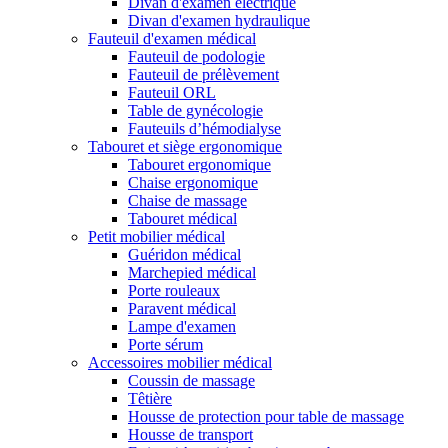
Divan d'examen électrique
Divan d'examen hydraulique
Fauteuil d'examen médical
Fauteuil de podologie
Fauteuil de prélèvement
Fauteuil ORL
Table de gynécologie
Fauteuils d’hémodialyse
Tabouret et siège ergonomique
Tabouret ergonomique
Chaise ergonomique
Chaise de massage
Tabouret médical
Petit mobilier médical
Guéridon médical
Marchepied médical
Porte rouleaux
Paravent médical
Lampe d'examen
Porte sérum
Accessoires mobilier médical
Coussin de massage
Têtière
Housse de protection pour table de massage
Housse de transport