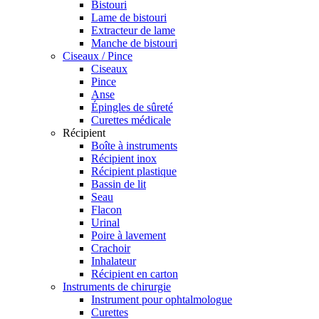
Bistouri
Lame de bistouri
Extracteur de lame
Manche de bistouri
Ciseaux / Pince
Ciseaux
Pince
Anse
Épingles de sûreté
Curettes médicale
Récipient
Boîte à instruments
Récipient inox
Récipient plastique
Bassin de lit
Seau
Flacon
Urinal
Poire à lavement
Crachoir
Inhalateur
Récipient en carton
Instruments de chirurgie
Instrument pour ophtalmologue
Curettes