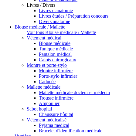
Livres / Divers
Livres d'anatomie
Livres études / Préparation concours
Divers anatomie
Blouse médicale / Mallette
Voir tous Blouse médicale / Mallette
Vêtement médical
Blouse médicale
Tunique médicale
Pantalon médical
Calots chirurgicaux
Montre et porte-stylo
Montre infirmière
Porte-stylo infirmier
Caducée
Mallette médicale
Mallette médicale docteur et médecin
Trousse infirmière
Ampoulier
Sabot hopital
Chaussure hôpital
Vêtement médicalisé
Pyjama medical
Bracelet d'identification médicale