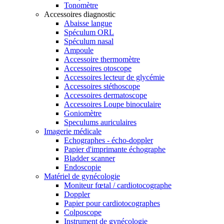
Tonomètre
Accessoires diagnostic
Abaisse langue
Spéculum ORL
Spéculum nasal
Ampoule
Accessoire thermomètre
Accessoires otoscope
Accessoires lecteur de glycémie
Accessoires stéthoscope
Accessoires dermatoscope
Accessoires Loupe binoculaire
Goniomètre
Speculums auriculaires
Imagerie médicale
Echographes - écho-doppler
Papier d'imprimante échographe
Bladder scanner
Endoscopie
Matériel de gynécologie
Moniteur fœtal / cardiotocographe
Doppler
Papier pour cardiotocographes
Colposcope
Instrument de gynécologie