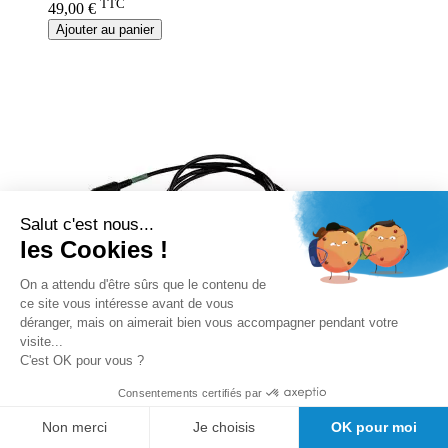
TTC
49,00 €
Ajouter au panier
Salut c'est nous...
les Cookies !
On a attendu d'être sûrs que le contenu de
ce site vous intéresse avant de vous
déranger, mais on aimerait bien vous accompagner pendant votre
visite...
C'est OK pour vous ?
Consentements certifiés par
Poire Réponse Patient pour
Non merci
Je choisis
OK pour moi