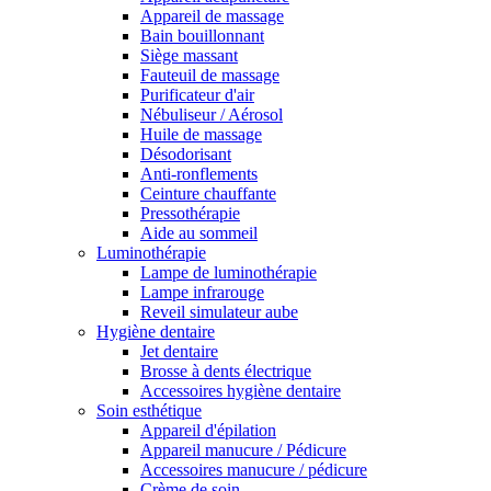
Appareil de massage
Bain bouillonnant
Siège massant
Fauteuil de massage
Purificateur d'air
Nébuliseur / Aérosol
Huile de massage
Désodorisant
Anti-ronflements
Ceinture chauffante
Pressothérapie
Aide au sommeil
Luminothérapie
Lampe de luminothérapie
Lampe infrarouge
Reveil simulateur aube
Hygiène dentaire
Jet dentaire
Brosse à dents électrique
Accessoires hygiène dentaire
Soin esthétique
Appareil d'épilation
Appareil manucure / Pédicure
Accessoires manucure / pédicure
Crème de soin