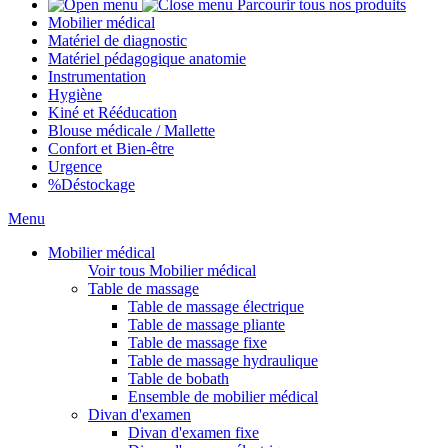
Parcourir tous nos produits
Mobilier médical
Matériel de diagnostic
Matériel pédagogique anatomie
Instrumentation
Hygiène
Kiné et Rééducation
Blouse médicale / Mallette
Confort et Bien-être
Urgence
%
Déstockage
Menu
Mobilier médical
Voir tous Mobilier médical
Table de massage
Table de massage électrique
Table de massage pliante
Table de massage fixe
Table de massage hydraulique
Table de bobath
Ensemble de mobilier médical
Divan d'examen
Divan d'examen fixe