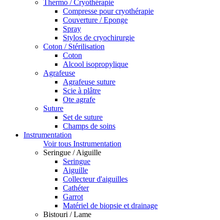
Thermo / Cryothérapie
Compresse pour cryothérapie
Couverture / Eponge
Spray
Stylos de cryochirurgie
Coton / Stérilisation
Coton
Alcool isopropylique
Agrafeuse
Agrafeuse suture
Scie à plâtre
Ote agrafe
Suture
Set de suture
Champs de soins
Instrumentation
Voir tous Instrumentation
Seringue / Aiguille
Seringue
Aiguille
Collecteur d'aiguilles
Cathéter
Garrot
Matériel de biopsie et drainage
Bistouri / Lame