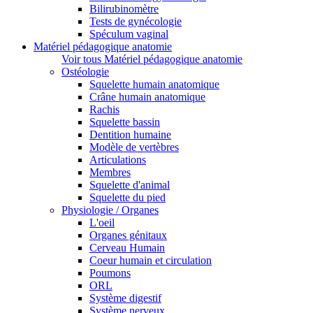
Bilirubinomètre
Tests de gynécologie
Spéculum vaginal
Matériel pédagogique anatomie
Voir tous Matériel pédagogique anatomie
Ostéologie
Squelette humain anatomique
Crâne humain anatomique
Rachis
Squelette bassin
Dentition humaine
Modèle de vertèbres
Articulations
Membres
Squelette d'animal
Squelette du pied
Physiologie / Organes
L'oeil
Organes génitaux
Cerveau Humain
Coeur humain et circulation
Poumons
ORL
Système digestif
Système nerveux