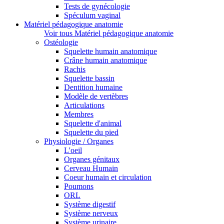
Tests de gynécologie
Spéculum vaginal
Matériel pédagogique anatomie
Voir tous Matériel pédagogique anatomie
Ostéologie
Squelette humain anatomique
Crâne humain anatomique
Rachis
Squelette bassin
Dentition humaine
Modèle de vertèbres
Articulations
Membres
Squelette d'animal
Squelette du pied
Physiologie / Organes
L'oeil
Organes génitaux
Cerveau Humain
Coeur humain et circulation
Poumons
ORL
Système digestif
Système nerveux
Système urinaire