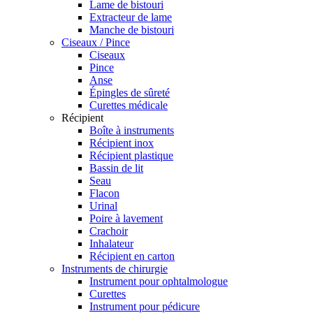
Lame de bistouri
Extracteur de lame
Manche de bistouri
Ciseaux / Pince
Ciseaux
Pince
Anse
Épingles de sûreté
Curettes médicale
Récipient
Boîte à instruments
Récipient inox
Récipient plastique
Bassin de lit
Seau
Flacon
Urinal
Poire à lavement
Crachoir
Inhalateur
Récipient en carton
Instruments de chirurgie
Instrument pour ophtalmologue
Curettes
Instrument pour pédicure