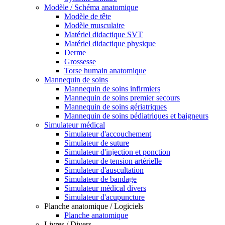
Modèle / Schéma anatomique
Modèle de tête
Modèle musculaire
Matériel didactique SVT
Matériel didactique physique
Derme
Grossesse
Torse humain anatomique
Mannequin de soins
Mannequin de soins infirmiers
Mannequin de soins premier secours
Mannequin de soins gériatriques
Mannequin de soins pédiatriques et baigneurs
Simulateur médical
Simulateur d'accouchement
Simulateur de suture
Simulateur d'injection et ponction
Simulateur de tension artérielle
Simulateur d'auscultation
Simulateur de bandage
Simulateur médical divers
Simulateur d'acupuncture
Planche anatomique / Logiciels
Planche anatomique
Livres / Divers