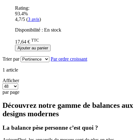
Rating:
93.4%
4,7/5
(
3
avis
)
Disponibilité :
En stock
TTC
17,64 €
Ajouter au panier
Trier par
Par ordre croissant
1
article
Afficher
par page
Découvrez notre gamme de balances aux
designs modernes
La balance pèse personne c’est quoi ?
Aujourd'hui, les appareils de mesure sont de plus en plus