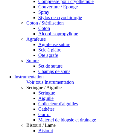
Compresse pour cryothérapie
Couverture / Eponge
Spray
Stylos de cryochirurgie
Coton / Stérilisation
Coton
Alcool isopropylique
Agrafeuse
Agrafeuse suture
Scie à plâtre
Ote agrafe
Suture
Set de suture
Champs de soins
Instrumentation
Voir tous Instrumentation
Seringue / Aiguille
Seringue
Aiguille
Collecteur d'aiguilles
Cathéter
Garrot
Matériel de biopsie et drainage
Bistouri / Lame
Bistouri