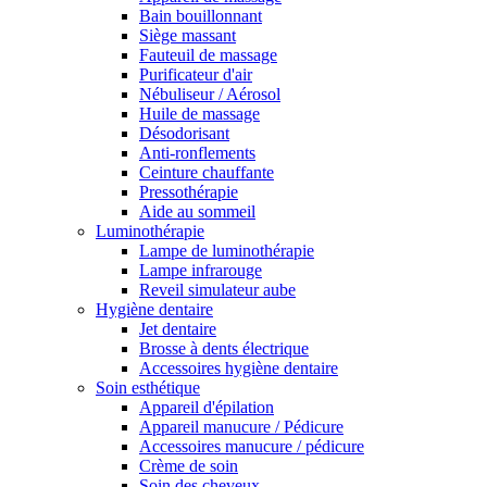
Bain bouillonnant
Siège massant
Fauteuil de massage
Purificateur d'air
Nébuliseur / Aérosol
Huile de massage
Désodorisant
Anti-ronflements
Ceinture chauffante
Pressothérapie
Aide au sommeil
Luminothérapie
Lampe de luminothérapie
Lampe infrarouge
Reveil simulateur aube
Hygiène dentaire
Jet dentaire
Brosse à dents électrique
Accessoires hygiène dentaire
Soin esthétique
Appareil d'épilation
Appareil manucure / Pédicure
Accessoires manucure / pédicure
Crème de soin
Soin des cheveux