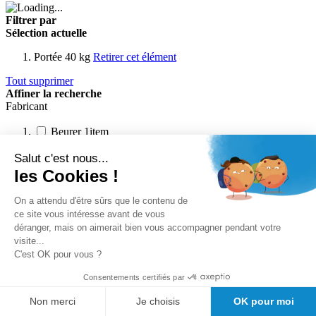
Filtrer par
Sélection actuelle
Portée
40 kg
Retirer cet élément
Tout supprimer
Affiner la recherche
Fabricant
Beurer
1
item
Portée
Salut c'est nous...
les Cookies !
40 kg
1
item
On a attendu d'être sûrs que le contenu de
Prix
ce site vous intéresse avant de vous
déranger, mais on aimerait bien vous accompagner pendant votre
visite...
On en parle sur le blog
C'est OK pour vous ?
Consentements certifiés par
Problème de poids ? Comprendre et surveiller son
poids.
Non merci
Je choisis
OK pour moi