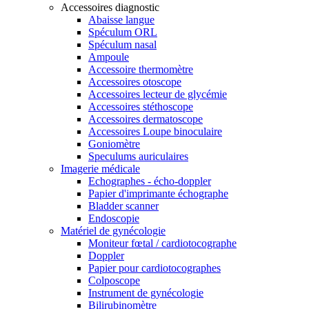
Accessoires diagnostic
Abaisse langue
Spéculum ORL
Spéculum nasal
Ampoule
Accessoire thermomètre
Accessoires otoscope
Accessoires lecteur de glycémie
Accessoires stéthoscope
Accessoires dermatoscope
Accessoires Loupe binoculaire
Goniomètre
Speculums auriculaires
Imagerie médicale
Echographes - écho-doppler
Papier d'imprimante échographe
Bladder scanner
Endoscopie
Matériel de gynécologie
Moniteur fœtal / cardiotocographe
Doppler
Papier pour cardiotocographes
Colposcope
Instrument de gynécologie
Bilirubinomètre