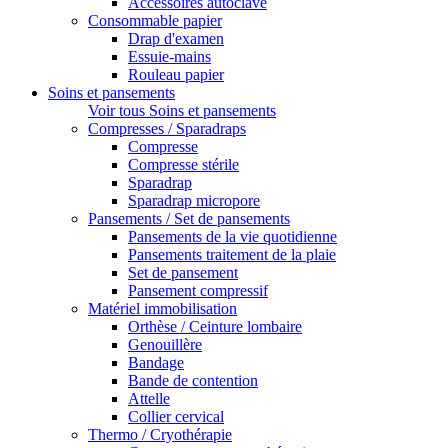
Accessoires autoclave
Consommable papier
Drap d'examen
Essuie-mains
Rouleau papier
Soins et pansements
Voir tous Soins et pansements
Compresses / Sparadraps
Compresse
Compresse stérile
Sparadrap
Sparadrap micropore
Pansements / Set de pansements
Pansements de la vie quotidienne
Pansements traitement de la plaie
Set de pansement
Pansement compressif
Matériel immobilisation
Orthèse / Ceinture lombaire
Genouillère
Bandage
Bande de contention
Attelle
Collier cervical
Thermo / Cryothérapie