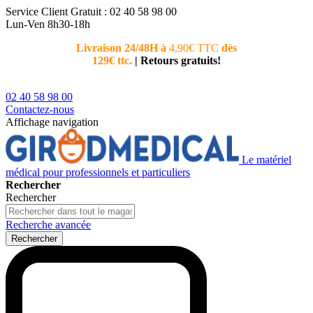
Service Client
Gratuit : 02 40 58 98 00
Lun-Ven 8h30-18h
Livraison 24/48H à
4,90€ TTC
dès
Nouvea
129€ ttc.
|
Retours gratuits!
téléphoni
conseiller
02 40 58 98 00
Contactez-nous
Affichage navigation
Le matériel
médical pour professionnels et particuliers
Rechercher
Rechercher
Recherche avancée
Rechercher