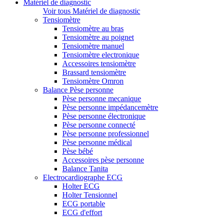
Matériel de diagnostic
Voir tous Matériel de diagnostic
Tensiomètre
Tensiomètre au bras
Tensiomètre au poignet
Tensiomètre manuel
Tensiomètre electronique
Accessoires tensiomètre
Brassard tensiomètre
Tensiomètre Omron
Balance Pèse personne
Pèse personne mecanique
Pèse personne impédancemètre
Pèse personne électronique
Pèse personne connecté
Pèse personne professionnel
Pèse personne médical
Pèse bébé
Accessoires pèse personne
Balance Tanita
Electrocardiographe ECG
Holter ECG
Holter Tensionnel
ECG portable
ECG d'effort