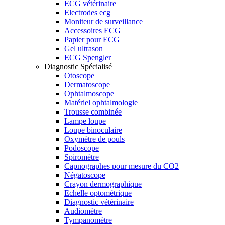
ECG vétérinaire
Electrodes ecg
Moniteur de surveillance
Accessoires ECG
Papier pour ECG
Gel ultrason
ECG Spengler
Diagnostic Spécialisé
Otoscope
Dermatoscope
Ophtalmoscope
Matériel ophtalmologie
Trousse combinée
Lampe loupe
Loupe binoculaire
Oxymètre de pouls
Podoscope
Spiromètre
Capnographes pour mesure du CO2
Négatoscope
Crayon dermographique
Echelle optométrique
Diagnostic vétérinaire
Audiomètre
Tympanomètre