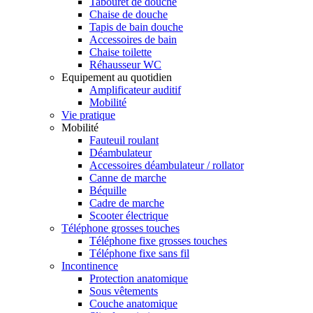
Tabouret de douche
Chaise de douche
Tapis de bain douche
Accessoires de bain
Chaise toilette
Réhausseur WC
Equipement au quotidien
Amplificateur auditif
Mobilité
Vie pratique
Mobilité
Fauteuil roulant
Déambulateur
Accessoires déambulateur / rollator
Canne de marche
Béquille
Cadre de marche
Scooter électrique
Téléphone grosses touches
Téléphone fixe grosses touches
Téléphone fixe sans fil
Incontinence
Protection anatomique
Sous vêtements
Couche anatomique