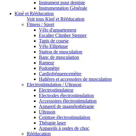
Instrument pour dentiste
Instrumentation Générale
Kiné et Rééducation
Voir tous Kiné et Rééducation
Fitness / Sport
Vélo d'appartement
Escalier Climber Stepper
Tapis de course
Vélo Elliptique
Station de musculation
Banc de musculation
Rameur
Podomètre
Cardiofréquencemètre
Haltères et accessoires de musculation
Electrostimulation / Ultrason
Electrostimulateur
Electrodes électrostimulation
Accessoires électrostimulation
Appareil de magnétothérapie
Ultrason
Ceinture électrostimulation
Thérapie laser
Appareils à ondes de choc
Rééducation