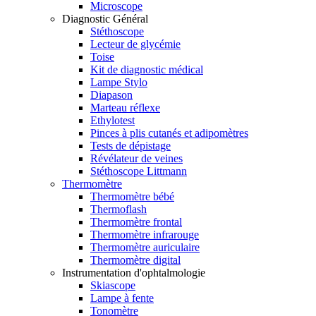
Microscope
Diagnostic Général
Stéthoscope
Lecteur de glycémie
Toise
Kit de diagnostic médical
Lampe Stylo
Diapason
Marteau réflexe
Ethylotest
Pinces à plis cutanés et adipomètres
Tests de dépistage
Révélateur de veines
Stéthoscope Littmann
Thermomètre
Thermomètre bébé
Thermoflash
Thermomètre frontal
Thermomètre infrarouge
Thermomètre auriculaire
Thermomètre digital
Instrumentation d'ophtalmologie
Skiascope
Lampe à fente
Tonomètre