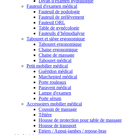
Divan d'examen hydraulique
Fauteuil d'examen médical
Fauteuil de podologie
Fauteuil de prélèvement
Fauteuil ORL
Table de gynécologie
Fauteuils d’hémodialyse
Tabouret et siège ergonomique
Tabouret ergonomique
Chaise ergonomique
Chaise de massage
Tabouret médical
Petit mobilier médical
Guéridon médical
Marchepied médical
Porte rouleaux
Paravent médical
Lampe d'examen
Porte sérum
Accessoires mobilier médical
Coussin de massage
Têtière
Housse de protection pour table de massage
Housse de transport
Etriers / Appui-jambes / repose-bras