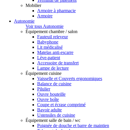
Terminal de paiement
Mobilier
Armoire à pharmacie
Armoire
Autonomie
Voir tous Autonomie
Équipement chambre / salon
Fauteuil releveur
Babyphone
Lit médicalisé
Matelas anti-escarre
Lève-patient
Accessoire de transfert
Lampe de lecture
Équipement cuisine
Vaisselle et Couverts ergonomiques
Balance de cuisine
Pilulier
Ouvre bouteille
Ouvre boîte
Coupe et écrase comprimé
Bavoir adulte
Ustensiles de cuisine
Équipement salle de bain / wc
Poignée de douche et barre de maintien