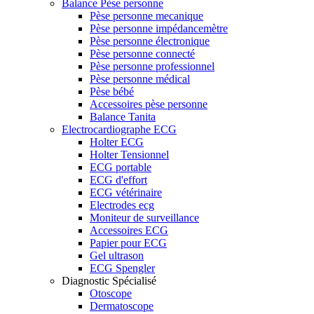
Balance Pèse personne
Pèse personne mecanique
Pèse personne impédancemètre
Pèse personne électronique
Pèse personne connecté
Pèse personne professionnel
Pèse personne médical
Pèse bébé
Accessoires pèse personne
Balance Tanita
Electrocardiographe ECG
Holter ECG
Holter Tensionnel
ECG portable
ECG d'effort
ECG vétérinaire
Electrodes ecg
Moniteur de surveillance
Accessoires ECG
Papier pour ECG
Gel ultrason
ECG Spengler
Diagnostic Spécialisé
Otoscope
Dermatoscope