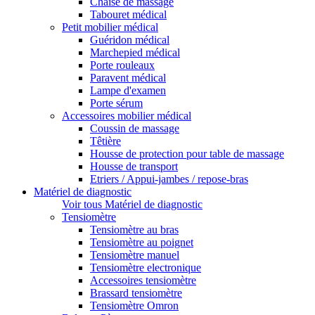
Chaise de massage
Tabouret médical
Petit mobilier médical
Guéridon médical
Marchepied médical
Porte rouleaux
Paravent médical
Lampe d'examen
Porte sérum
Accessoires mobilier médical
Coussin de massage
Têtière
Housse de protection pour table de massage
Housse de transport
Etriers / Appui-jambes / repose-bras
Matériel de diagnostic
Voir tous Matériel de diagnostic
Tensiomètre
Tensiomètre au bras
Tensiomètre au poignet
Tensiomètre manuel
Tensiomètre electronique
Accessoires tensiomètre
Brassard tensiomètre
Tensiomètre Omron