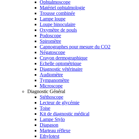
Ophtalmoscope
Matériel ophtalmologie
Trousse combinée
Lampe loupe
Loupe binoculaire
Oxymètre de pouls
Podoscope
Spiromètre
Capnographes pour mesure du CO2
Négatoscope
Crayon dermographique
Echelle optométrique
Diagnostic vétérinaire
Audiomètre
Tympanomètre
Microscope
Diagnostic Général
Stéthoscope
Lecteur de glycémie
Toise
Kit de diagnostic médical
Lampe Stylo
Diapason
Marteau réflexe
Ethylotest