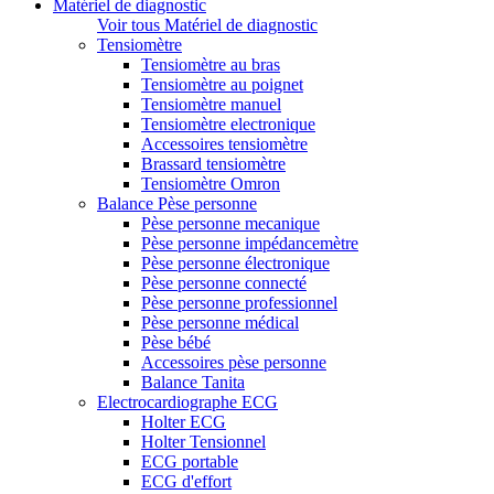
Matériel de diagnostic
Voir tous Matériel de diagnostic
Tensiomètre
Tensiomètre au bras
Tensiomètre au poignet
Tensiomètre manuel
Tensiomètre electronique
Accessoires tensiomètre
Brassard tensiomètre
Tensiomètre Omron
Balance Pèse personne
Pèse personne mecanique
Pèse personne impédancemètre
Pèse personne électronique
Pèse personne connecté
Pèse personne professionnel
Pèse personne médical
Pèse bébé
Accessoires pèse personne
Balance Tanita
Electrocardiographe ECG
Holter ECG
Holter Tensionnel
ECG portable
ECG d'effort