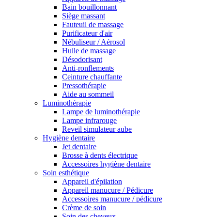
Bain bouillonnant
Siège massant
Fauteuil de massage
Purificateur d'air
Nébuliseur / Aérosol
Huile de massage
Désodorisant
Anti-ronflements
Ceinture chauffante
Pressothérapie
Aide au sommeil
Luminothérapie
Lampe de luminothérapie
Lampe infrarouge
Reveil simulateur aube
Hygiène dentaire
Jet dentaire
Brosse à dents électrique
Accessoires hygiène dentaire
Soin esthétique
Appareil d'épilation
Appareil manucure / Pédicure
Accessoires manucure / pédicure
Crème de soin
Soin des cheveux