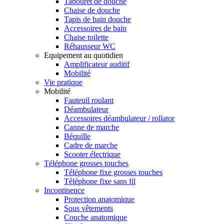
Tabouret de douche
Chaise de douche
Tapis de bain douche
Accessoires de bain
Chaise toilette
Réhausseur WC
Equipement au quotidien
Amplificateur auditif
Mobilité
Vie pratique
Mobilité
Fauteuil roulant
Déambulateur
Accessoires déambulateur / rollator
Canne de marche
Béquille
Cadre de marche
Scooter électrique
Téléphone grosses touches
Téléphone fixe grosses touches
Téléphone fixe sans fil
Incontinence
Protection anatomique
Sous vêtements
Couche anatomique