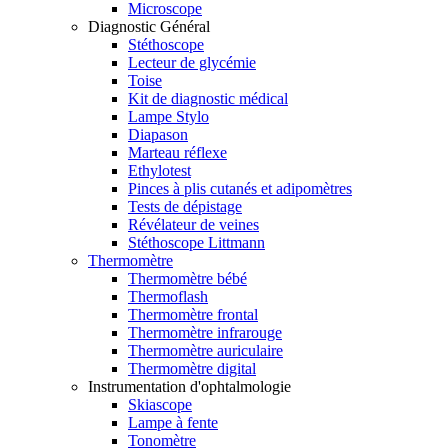
Microscope
Diagnostic Général
Stéthoscope
Lecteur de glycémie
Toise
Kit de diagnostic médical
Lampe Stylo
Diapason
Marteau réflexe
Ethylotest
Pinces à plis cutanés et adipomètres
Tests de dépistage
Révélateur de veines
Stéthoscope Littmann
Thermomètre
Thermomètre bébé
Thermoflash
Thermomètre frontal
Thermomètre infrarouge
Thermomètre auriculaire
Thermomètre digital
Instrumentation d'ophtalmologie
Skiascope
Lampe à fente
Tonomètre