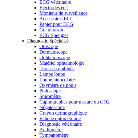
ECG vétérinaire
Electrodes ecg
Moniteur de surveillance
Accessoires ECG
Papier pour ECG
Gel ultrason
ECG Spengler
Diagnostic Spécialisé
Otoscope
Dermatoscope
Ophtalmoscope
Matériel ophtalmologie
Trousse combinée
Lampe loupe
Loupe binoculaire
Oxymètre de pouls
Podoscope
Spiromètre
Capnographes pour mesure du CO2
Négatoscope
Crayon dermographique
Echelle optométrique
Diagnostic vétérinaire
Audiomètre
Tympanomètre