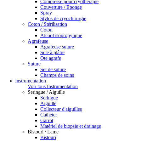
Compresse pour cryothérapie
Couverture / Eponge
Spray
Stylos de cryochirurgie
Coton / Stérilisation
Coton
Alcool isopropylique
Agrafeuse
Agrafeuse suture
Scie à plâtre
Ote agrafe
Suture
Set de suture
Champs de soins
Instrumentation
Voir tous Instrumentation
Seringue / Aiguille
Seringue
Aiguille
Collecteur d'aiguilles
Cathéter
Garrot
Matériel de biopsie et drainage
Bistouri / Lame
Bistouri