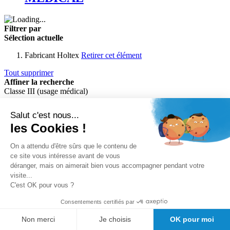
Filtrer par
Sélection actuelle
Fabricant
Holtex
Retirer cet élément
Tout supprimer
Affiner la recherche
Classe III (usage médical)
Non
1
item
Salut c'est nous...
les Cookies !
Fabricant
Holtex
1
item
On a attendu d'être sûrs que le contenu de
ce site vous intéresse avant de vous
Prix
déranger, mais on aimerait bien vous accompagner pendant votre
visite...
C'est OK pour vous ?
On en parle sur le blog
Consentements certifiés par
Problème de poids ? Comprendre et surveiller son
Non merci
Je choisis
OK pour moi
poids.