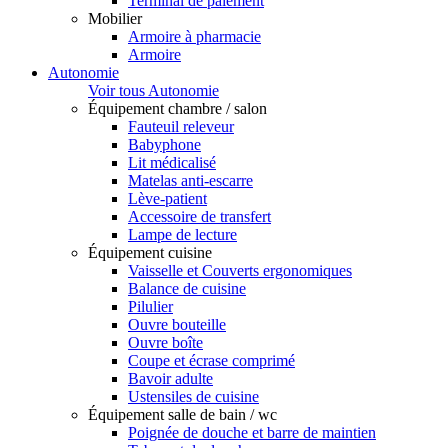
Terminal de paiement
Mobilier
Armoire à pharmacie
Armoire
Autonomie
Voir tous Autonomie
Équipement chambre / salon
Fauteuil releveur
Babyphone
Lit médicalisé
Matelas anti-escarre
Lève-patient
Accessoire de transfert
Lampe de lecture
Équipement cuisine
Vaisselle et Couverts ergonomiques
Balance de cuisine
Pilulier
Ouvre bouteille
Ouvre boîte
Coupe et écrase comprimé
Bavoir adulte
Ustensiles de cuisine
Équipement salle de bain / wc
Poignée de douche et barre de maintien