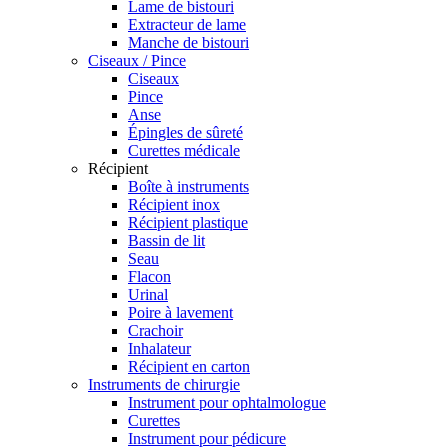
Lame de bistouri
Extracteur de lame
Manche de bistouri
Ciseaux / Pince
Ciseaux
Pince
Anse
Épingles de sûreté
Curettes médicale
Récipient
Boîte à instruments
Récipient inox
Récipient plastique
Bassin de lit
Seau
Flacon
Urinal
Poire à lavement
Crachoir
Inhalateur
Récipient en carton
Instruments de chirurgie
Instrument pour ophtalmologue
Curettes
Instrument pour pédicure