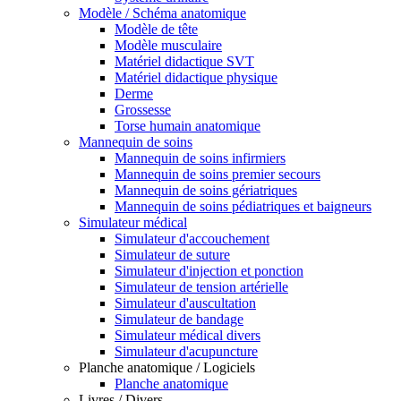
Modèle / Schéma anatomique
Modèle de tête
Modèle musculaire
Matériel didactique SVT
Matériel didactique physique
Derme
Grossesse
Torse humain anatomique
Mannequin de soins
Mannequin de soins infirmiers
Mannequin de soins premier secours
Mannequin de soins gériatriques
Mannequin de soins pédiatriques et baigneurs
Simulateur médical
Simulateur d'accouchement
Simulateur de suture
Simulateur d'injection et ponction
Simulateur de tension artérielle
Simulateur d'auscultation
Simulateur de bandage
Simulateur médical divers
Simulateur d'acupuncture
Planche anatomique / Logiciels
Planche anatomique
Livres / Divers