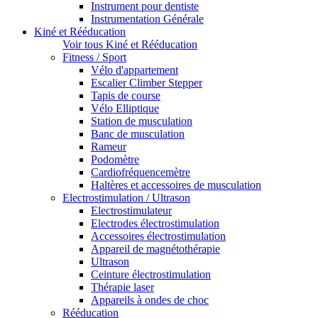
Instrument pour dentiste
Instrumentation Générale
Kiné et Rééducation
Voir tous Kiné et Rééducation
Fitness / Sport
Vélo d'appartement
Escalier Climber Stepper
Tapis de course
Vélo Elliptique
Station de musculation
Banc de musculation
Rameur
Podomètre
Cardiofréquencemètre
Haltères et accessoires de musculation
Electrostimulation / Ultrason
Electrostimulateur
Electrodes électrostimulation
Accessoires électrostimulation
Appareil de magnétothérapie
Ultrason
Ceinture électrostimulation
Thérapie laser
Appareils à ondes de choc
Rééducation