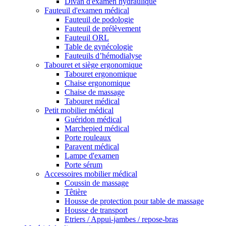
Divan d'examen hydraulique
Fauteuil d'examen médical
Fauteuil de podologie
Fauteuil de prélèvement
Fauteuil ORL
Table de gynécologie
Fauteuils d’hémodialyse
Tabouret et siège ergonomique
Tabouret ergonomique
Chaise ergonomique
Chaise de massage
Tabouret médical
Petit mobilier médical
Guéridon médical
Marchepied médical
Porte rouleaux
Paravent médical
Lampe d'examen
Porte sérum
Accessoires mobilier médical
Coussin de massage
Têtière
Housse de protection pour table de massage
Housse de transport
Etriers / Appui-jambes / repose-bras