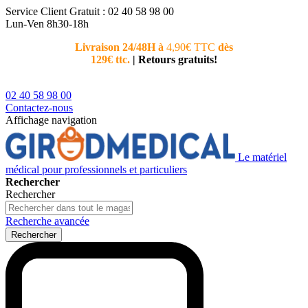
Service Client
Gratuit : 02 40 58 98 00
Lun-Ven 8h30-18h
Livraison 24/48H à
4,90€ TTC
dès
Nouvea
129€ ttc.
|
Retours gratuits!
téléphoni
conseiller
02 40 58 98 00
Contactez-nous
Affichage navigation
Le matériel
médical pour professionnels et particuliers
Rechercher
Rechercher
Recherche avancée
Rechercher