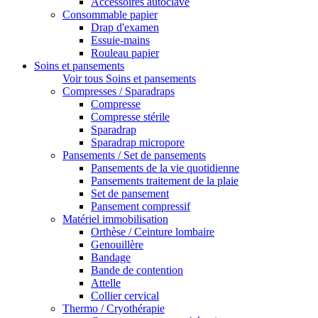
Accessoires autoclave
Consommable papier
Drap d'examen
Essuie-mains
Rouleau papier
Soins et pansements
Voir tous Soins et pansements
Compresses / Sparadraps
Compresse
Compresse stérile
Sparadrap
Sparadrap micropore
Pansements / Set de pansements
Pansements de la vie quotidienne
Pansements traitement de la plaie
Set de pansement
Pansement compressif
Matériel immobilisation
Orthèse / Ceinture lombaire
Genouillère
Bandage
Bande de contention
Attelle
Collier cervical
Thermo / Cryothérapie