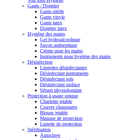
Voir tous Hygiène
Gants / Doigtier
Gants nitrile
Gants vinyle
Gants latex
Doigtier latex
Hygiène des mains
Gel hydroalcoolique
Savon antiseptique
Crème pour les mains
Instruments pour hygiène des mains
Désinfection
Lingettes désinfectantes
Désinfectant instruments
Désinfectant sols
Désinfectant surface
Sérum physiologique
Protection à usage unique
Charlotte jetable
Couvre chaussures
Blouse jetable
Masque de protection
Lunette de protection
Stérilisation
Autoclave