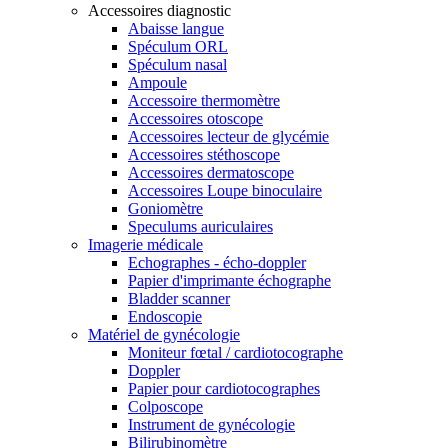
Accessoires diagnostic
Abaisse langue
Spéculum ORL
Spéculum nasal
Ampoule
Accessoire thermomètre
Accessoires otoscope
Accessoires lecteur de glycémie
Accessoires stéthoscope
Accessoires dermatoscope
Accessoires Loupe binoculaire
Goniomètre
Speculums auriculaires
Imagerie médicale
Echographes - écho-doppler
Papier d'imprimante échographe
Bladder scanner
Endoscopie
Matériel de gynécologie
Moniteur fœtal / cardiotocographe
Doppler
Papier pour cardiotocographes
Colposcope
Instrument de gynécologie
Bilirubinomètre