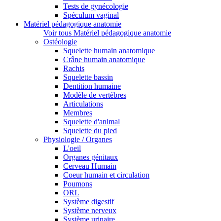
Tests de gynécologie
Spéculum vaginal
Matériel pédagogique anatomie
Voir tous Matériel pédagogique anatomie
Ostéologie
Squelette humain anatomique
Crâne humain anatomique
Rachis
Squelette bassin
Dentition humaine
Modèle de vertèbres
Articulations
Membres
Squelette d'animal
Squelette du pied
Physiologie / Organes
L'oeil
Organes génitaux
Cerveau Humain
Coeur humain et circulation
Poumons
ORL
Système digestif
Système nerveux
Système urinaire