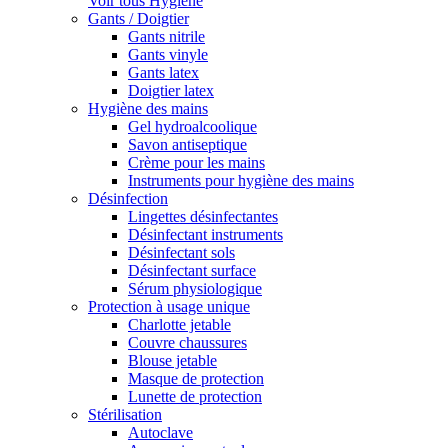
Voir tous Hygiène
Gants / Doigtier
Gants nitrile
Gants vinyle
Gants latex
Doigtier latex
Hygiène des mains
Gel hydroalcoolique
Savon antiseptique
Crème pour les mains
Instruments pour hygiène des mains
Désinfection
Lingettes désinfectantes
Désinfectant instruments
Désinfectant sols
Désinfectant surface
Sérum physiologique
Protection à usage unique
Charlotte jetable
Couvre chaussures
Blouse jetable
Masque de protection
Lunette de protection
Stérilisation
Autoclave