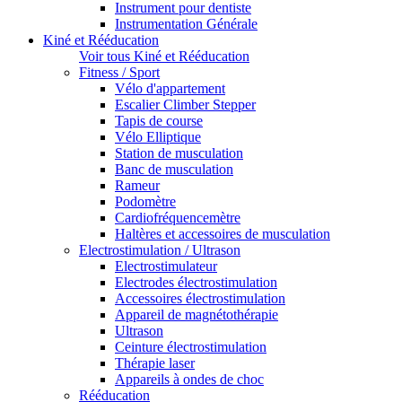
Instrument pour dentiste
Instrumentation Générale
Kiné et Rééducation
Voir tous Kiné et Rééducation
Fitness / Sport
Vélo d'appartement
Escalier Climber Stepper
Tapis de course
Vélo Elliptique
Station de musculation
Banc de musculation
Rameur
Podomètre
Cardiofréquencemètre
Haltères et accessoires de musculation
Electrostimulation / Ultrason
Electrostimulateur
Electrodes électrostimulation
Accessoires électrostimulation
Appareil de magnétothérapie
Ultrason
Ceinture électrostimulation
Thérapie laser
Appareils à ondes de choc
Rééducation