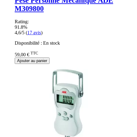
Pèse Personne Mécanique ADE
M309800
Rating:
91.8%
4,6/5
(
17
avis
)
Disponibilité :
En stock
TTC
59,00 €
Ajouter au panier