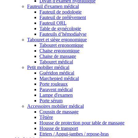
Divan d'examen hydraulique
Fauteuil d'examen médical
Fauteuil de podologie
Fauteuil de prélèvement
Fauteuil ORL
Table de gynécologie
Fauteuils d’hémodialyse
Tabouret et siège ergonomique
Tabouret ergonomique
Chaise ergonomique
Chaise de massage
Tabouret médical
Petit mobilier médical
Guéridon médical
Marchepied médical
Porte rouleaux
Paravent médical
Lampe d'examen
Porte sérum
Accessoires mobilier médical
Coussin de massage
Têtière
Housse de protection pour table de massage
Housse de transport
Etriers / Appui-jambes / repose-bras