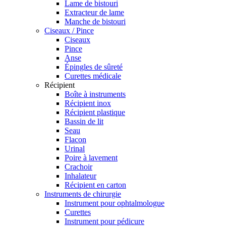
Lame de bistouri
Extracteur de lame
Manche de bistouri
Ciseaux / Pince
Ciseaux
Pince
Anse
Épingles de sûreté
Curettes médicale
Récipient
Boîte à instruments
Récipient inox
Récipient plastique
Bassin de lit
Seau
Flacon
Urinal
Poire à lavement
Crachoir
Inhalateur
Récipient en carton
Instruments de chirurgie
Instrument pour ophtalmologue
Curettes
Instrument pour pédicure