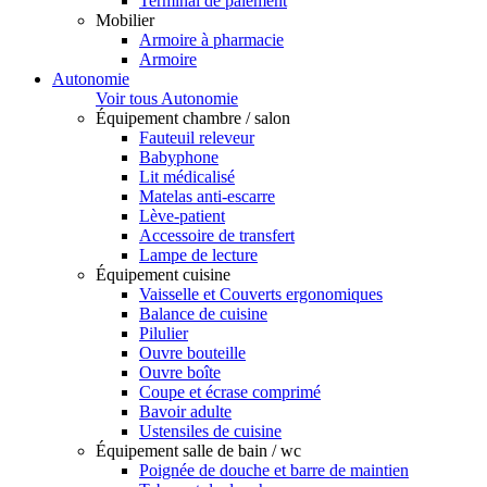
Terminal de paiement
Mobilier
Armoire à pharmacie
Armoire
Autonomie
Voir tous Autonomie
Équipement chambre / salon
Fauteuil releveur
Babyphone
Lit médicalisé
Matelas anti-escarre
Lève-patient
Accessoire de transfert
Lampe de lecture
Équipement cuisine
Vaisselle et Couverts ergonomiques
Balance de cuisine
Pilulier
Ouvre bouteille
Ouvre boîte
Coupe et écrase comprimé
Bavoir adulte
Ustensiles de cuisine
Équipement salle de bain / wc
Poignée de douche et barre de maintien