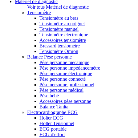
Matériel de diagnostic
Voir tous Matériel de diagnostic
Tensiomètre
Tensiomètre au bras
Tensiomètre au poignet
Tensiomètre manuel
Tensiomètre electronique
Accessoires tensiomètre
Brassard tensiomètre
Tensiomètre Omron
Balance Pèse personne
Pèse personne mecanique
Pèse personne impédancemètre
Pèse personne électronique
Pèse personne connecté
Pèse personne professionnel
Pèse personne médical
Pèse bébé
Accessoires pèse personne
Balance Tanita
Electrocardiographe ECG
Holter ECG
Holter Tensionnel
ECG portable
ECG d'effort