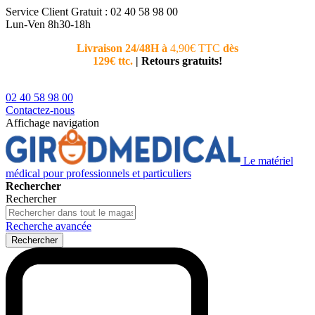
Service Client
Gratuit : 02 40 58 98 00
Lun-Ven 8h30-18h
Livraison 24/48H à
4,90€ TTC
dès
Nouvea
129€ ttc.
|
Retours gratuits!
téléphoni
conseiller
02 40 58 98 00
Contactez-nous
Affichage navigation
Le matériel
médical pour professionnels et particuliers
Rechercher
Rechercher
Recherche avancée
Rechercher