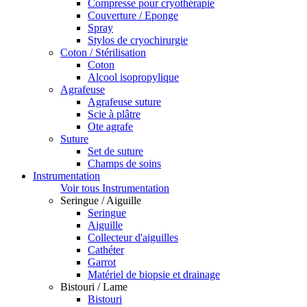
Compresse pour cryothérapie
Couverture / Eponge
Spray
Stylos de cryochirurgie
Coton / Stérilisation
Coton
Alcool isopropylique
Agrafeuse
Agrafeuse suture
Scie à plâtre
Ote agrafe
Suture
Set de suture
Champs de soins
Instrumentation
Voir tous Instrumentation
Seringue / Aiguille
Seringue
Aiguille
Collecteur d'aiguilles
Cathéter
Garrot
Matériel de biopsie et drainage
Bistouri / Lame
Bistouri