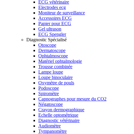
ECG vétérinaire
Electrodes ecg
Moniteur de surveillance
Accessoires ECG
Papier pour ECG
Gel ultrason
ECG Spengler
Diagnostic Spécialisé
Otoscope
Dermatoscope
Ophtalmoscope
Matériel ophtalmologie
Trousse combinée
Lampe loupe
Loupe binoculaire
Oxymètre de pouls
Podoscope
Spiromètre
Capnographes pour mesure du CO2
Négatoscope
Crayon dermographique
Echelle optométrique
Diagnostic vétérinaire
Audiomètre
Tympanomètre