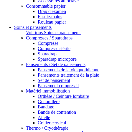
Accessoires autoclave
Consommable papier
Drap d'examen
Essuie-mains
Rouleau papier
Soins et pansements
Voir tous Soins et pansements
Compresses / Sparadraps
Compresse
Compresse stérile
Sparadrap
Sparadrap micropore
Pansements / Set de pansements
Pansements de la vie quotidienne
Pansements traitement de la plaie
Set de pansement
Pansement compressif
Matériel immobilisation
Orthèse / Ceinture lombaire
Genouillère
Bandage
Bande de contention
Attelle
Collier cervical
Thermo / Cryothérapie