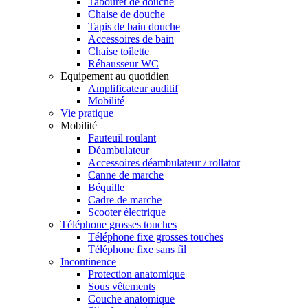
Tabouret de douche
Chaise de douche
Tapis de bain douche
Accessoires de bain
Chaise toilette
Réhausseur WC
Equipement au quotidien
Amplificateur auditif
Mobilité
Vie pratique
Mobilité
Fauteuil roulant
Déambulateur
Accessoires déambulateur / rollator
Canne de marche
Béquille
Cadre de marche
Scooter électrique
Téléphone grosses touches
Téléphone fixe grosses touches
Téléphone fixe sans fil
Incontinence
Protection anatomique
Sous vêtements
Couche anatomique