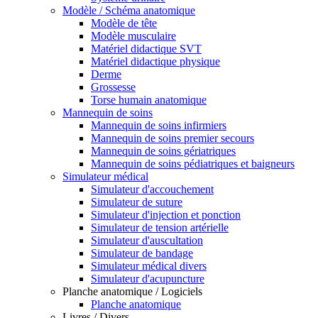
Modèle / Schéma anatomique
Modèle de tête
Modèle musculaire
Matériel didactique SVT
Matériel didactique physique
Derme
Grossesse
Torse humain anatomique
Mannequin de soins
Mannequin de soins infirmiers
Mannequin de soins premier secours
Mannequin de soins gériatriques
Mannequin de soins pédiatriques et baigneurs
Simulateur médical
Simulateur d'accouchement
Simulateur de suture
Simulateur d'injection et ponction
Simulateur de tension artérielle
Simulateur d'auscultation
Simulateur de bandage
Simulateur médical divers
Simulateur d'acupuncture
Planche anatomique / Logiciels
Planche anatomique
Livres / Divers