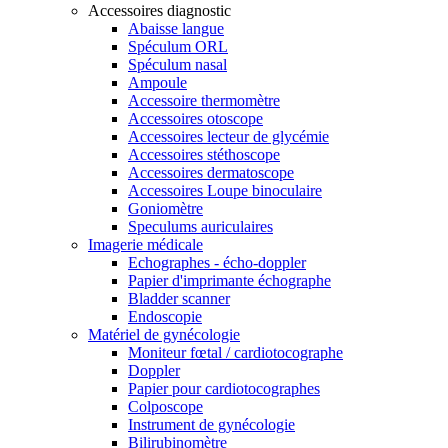
Accessoires diagnostic
Abaisse langue
Spéculum ORL
Spéculum nasal
Ampoule
Accessoire thermomètre
Accessoires otoscope
Accessoires lecteur de glycémie
Accessoires stéthoscope
Accessoires dermatoscope
Accessoires Loupe binoculaire
Goniomètre
Speculums auriculaires
Imagerie médicale
Echographes - écho-doppler
Papier d'imprimante échographe
Bladder scanner
Endoscopie
Matériel de gynécologie
Moniteur fœtal / cardiotocographe
Doppler
Papier pour cardiotocographes
Colposcope
Instrument de gynécologie
Bilirubinomètre