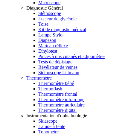
Microscope
Diagnostic Général
Stéthoscope
Lecteur de glycémie
Toise
Kit de diagnostic médical
Lampe Stylo
Diapason
Marteau réflexe
Ethylotest
Pinces à plis cutanés et adipomètres
Tests de dépistage
Révélateur de veines
Stéthoscope Littmann
Thermomètre
Thermomètre bébé
Thermoflash
Thermomètre frontal
Thermomètre infrarouge
Thermomètre auriculaire
Thermomètre digital
Instrumentation d'ophtalmologie
Skiascope
Lampe à fente
Tonomètre