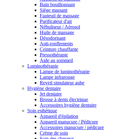
Bain bouillonnant
Siège massant
Fauteuil de massage
Purificateur d'air
Nébuliseur / Aérosol
Huile de massage
Désodorisant
Anti-ronflements
Ceinture chauffante
Pressothérapie
Aide au sommeil
Luminothérapie
Lampe de luminothérapie
Lampe infrarouge
Reveil simulateur aube
Hygiène dentaire
Jet dentaire
Brosse à dents électrique
Accessoires hygiène dentaire
Soin esthétique
Appareil d'épilation
Appareil manucure / Pédicure
Accessoires manucure / pédicure
Crème de soin
Soin des cheveux