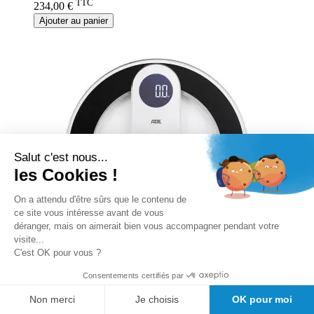
TTC
234,00 €
Ajouter au panier
Salut c'est nous...
les Cookies !
On a attendu d'être sûrs que le contenu de
ce site vous intéresse avant de vous
déranger, mais on aimerait bien vous accompagner pendant votre
visite...
C'est OK pour vous ?
Consentements certifiés par
Pèse personne électronique ADE IRIS
Non merci
Je choisis
OK pour moi