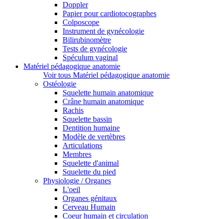
Doppler
Papier pour cardiotocographes
Colposcope
Instrument de gynécologie
Bilirubinomètre
Tests de gynécologie
Spéculum vaginal
Matériel pédagogique anatomie
Voir tous Matériel pédagogique anatomie
Ostéologie
Squelette humain anatomique
Crâne humain anatomique
Rachis
Squelette bassin
Dentition humaine
Modèle de vertèbres
Articulations
Membres
Squelette d'animal
Squelette du pied
Physiologie / Organes
L'oeil
Organes génitaux
Cerveau Humain
Coeur humain et circulation