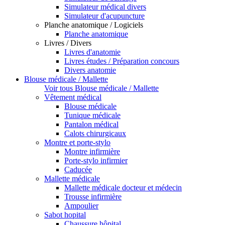
Simulateur médical divers
Simulateur d'acupuncture
Planche anatomique / Logiciels
Planche anatomique
Livres / Divers
Livres d'anatomie
Livres études / Préparation concours
Divers anatomie
Blouse médicale / Mallette
Voir tous Blouse médicale / Mallette
Vêtement médical
Blouse médicale
Tunique médicale
Pantalon médical
Calots chirurgicaux
Montre et porte-stylo
Montre infirmière
Porte-stylo infirmier
Caducée
Mallette médicale
Mallette médicale docteur et médecin
Trousse infirmière
Ampoulier
Sabot hopital
Chaussure hôpital