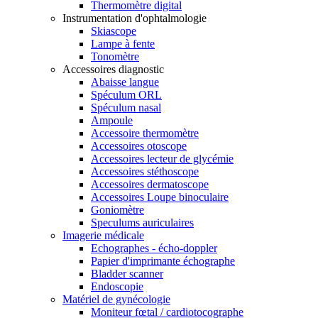
Thermomètre digital
Instrumentation d'ophtalmologie
Skiascope
Lampe à fente
Tonomètre
Accessoires diagnostic
Abaisse langue
Spéculum ORL
Spéculum nasal
Ampoule
Accessoire thermomètre
Accessoires otoscope
Accessoires lecteur de glycémie
Accessoires stéthoscope
Accessoires dermatoscope
Accessoires Loupe binoculaire
Goniomètre
Speculums auriculaires
Imagerie médicale
Echographes - écho-doppler
Papier d'imprimante échographe
Bladder scanner
Endoscopie
Matériel de gynécologie
Moniteur fœtal / cardiotocographe