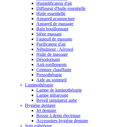
Humidificateur d'air
Diffuseur d'huile essentielle
Huile essentielle
Appareil acupuncture
Appareil de massage
Bain bouillonnant
Siège massant
Fauteuil de massage
Purificateur d'air
Nébuliseur / Aérosol
Huile de massage
Désodorisant
Anti-ronflements
Ceinture chauffante
Pressothérapie
Aide au sommeil
Luminothérapie
Lampe de luminothérapie
Lampe infrarouge
Reveil simulateur aube
Hygiène dentaire
Jet dentaire
Brosse à dents électrique
Accessoires hygiène dentaire
Soin esthétique