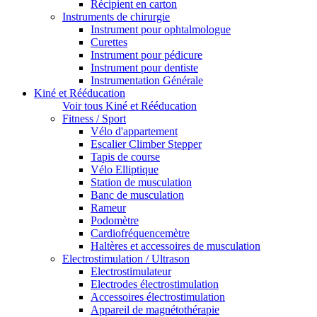
Récipient en carton
Instruments de chirurgie
Instrument pour ophtalmologue
Curettes
Instrument pour pédicure
Instrument pour dentiste
Instrumentation Générale
Kiné et Rééducation
Voir tous Kiné et Rééducation
Fitness / Sport
Vélo d'appartement
Escalier Climber Stepper
Tapis de course
Vélo Elliptique
Station de musculation
Banc de musculation
Rameur
Podomètre
Cardiofréquencemètre
Haltères et accessoires de musculation
Electrostimulation / Ultrason
Electrostimulateur
Electrodes électrostimulation
Accessoires électrostimulation
Appareil de magnétothérapie