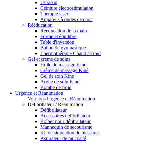
Ultrason
Ceinture électrostimulation
Thérapie laser
Appareils à ondes de choc
Rééducation
Rééducation de la main
Forme et équilibre
Table d'inversion
Ballon de gymnastique
Thermothérapie Chaud / Froid
Gel et crème de soins
Huile de massage Kiné
Crème de massage Kiné
Gel de soin Kiné
Argile de soin Kiné
Bombe de froid
Urgence et Réanimation
Voir tous Urgence et Réanimation
Défibrillateur / Réanimation
Défibrillateur
Accessoires défibrillateur
Boîtier pour défibrillateur
Mannequin de secourisme
Kit de simulation de blessures
Aspirateur de mucosité