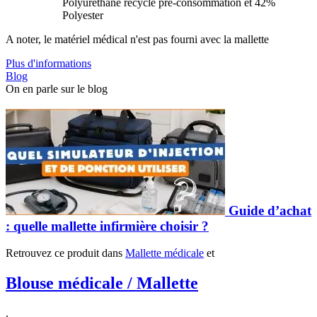
Polyuréthane recyclé pré-consommation et 42%
Polyester
A noter, le matériel médical n'est pas fourni avec la mallette
Plus d'informations
Blog
On en parle sur le blog
Guide d’achat
: quelle mallette infirmière choisir ?
Retrouvez ce produit dans
Mallette médicale
et
Blouse médicale / Mallette
.