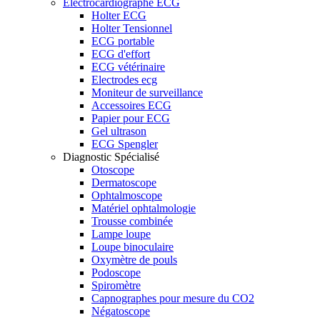
Electrocardiographe ECG
Holter ECG
Holter Tensionnel
ECG portable
ECG d'effort
ECG vétérinaire
Electrodes ecg
Moniteur de surveillance
Accessoires ECG
Papier pour ECG
Gel ultrason
ECG Spengler
Diagnostic Spécialisé
Otoscope
Dermatoscope
Ophtalmoscope
Matériel ophtalmologie
Trousse combinée
Lampe loupe
Loupe binoculaire
Oxymètre de pouls
Podoscope
Spiromètre
Capnographes pour mesure du CO2
Négatoscope