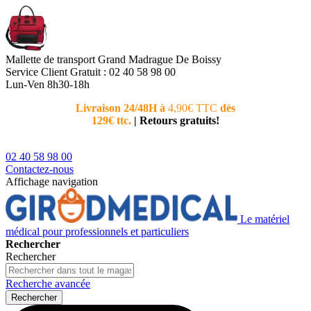
Mallette de transport Grand Madrague De Boissy
Service Client
Gratuit : 02 40 58 98 00
Lun-Ven 8h30-18h
Livraison 24/48H à
4,90€ TTC
dès
Nouvea
129€ ttc.
|
Retours gratuits!
téléphoni
conseiller
02 40 58 98 00
Contactez-nous
Affichage navigation
Le matériel
médical pour professionnels et particuliers
Rechercher
Rechercher
Recherche avancée
Rechercher