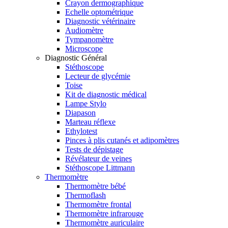
Crayon dermographique
Echelle optométrique
Diagnostic vétérinaire
Audiomètre
Tympanomètre
Microscope
Diagnostic Général
Stéthoscope
Lecteur de glycémie
Toise
Kit de diagnostic médical
Lampe Stylo
Diapason
Marteau réflexe
Ethylotest
Pinces à plis cutanés et adipomètres
Tests de dépistage
Révélateur de veines
Stéthoscope Littmann
Thermomètre
Thermomètre bébé
Thermoflash
Thermomètre frontal
Thermomètre infrarouge
Thermomètre auriculaire