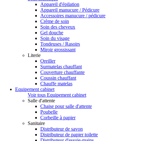
Appareil d'épilation
Appareil manucure / Pédicure
Accessoires manucure / pédicure
Crème de soin
Soin des cheveux
Gel douche
Soin du visage
Tondeuses / Rasoirs
Miroir grossissant
Literie
Oreiller
Surmatelas chauffant
Couverture chauffante
Coussin chauffant
Chauffe matelas
Equipement cabinet
Voir tous Equipement cabinet
Salle d'attente
Chaise pour salle d'attente
Poubelle
Corbeille à papier
Sanitaire
Distributeur de savon
Distributeur de papier toilette
Distributeur d'essuie-mains