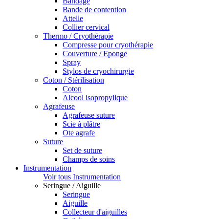
Bandage
Bande de contention
Attelle
Collier cervical
Thermo / Cryothérapie
Compresse pour cryothérapie
Couverture / Eponge
Spray
Stylos de cryochirurgie
Coton / Stérilisation
Coton
Alcool isopropylique
Agrafeuse
Agrafeuse suture
Scie à plâtre
Ote agrafe
Suture
Set de suture
Champs de soins
Instrumentation
Voir tous Instrumentation
Seringue / Aiguille
Seringue
Aiguille
Collecteur d'aiguilles