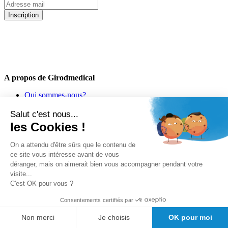
Inscription
5% de remise valable sur votre prochaine commande de matériel
médical !
Offres promotionnelles, nouveautés, dernières tendances : soyez les
premiers informés !
A propos de Girodmedical
Qui sommes-nous?
Mandats administratifs Chorus
Le Blog de GirodMedical
Salut c'est nous...
Nos engagements
les Cookies !
Offre spéciale étudiants
Demande de devis
On a attendu d'être sûrs que le contenu de
Bon de commande PDF
ce site vous intéresse avant de vous
Découvrez Doctolib pour les médecins
déranger, mais on aimerait bien vous accompagner pendant votre
Découvrez Doctolib : le logiciel kiné
visite...
C'est OK pour vous ?
Consentements certifiés par
Non merci
Je choisis
OK pour moi