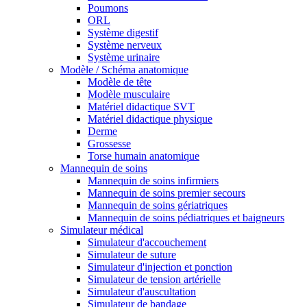
Poumons
ORL
Système digestif
Système nerveux
Système urinaire
Modèle / Schéma anatomique
Modèle de tête
Modèle musculaire
Matériel didactique SVT
Matériel didactique physique
Derme
Grossesse
Torse humain anatomique
Mannequin de soins
Mannequin de soins infirmiers
Mannequin de soins premier secours
Mannequin de soins gériatriques
Mannequin de soins pédiatriques et baigneurs
Simulateur médical
Simulateur d'accouchement
Simulateur de suture
Simulateur d'injection et ponction
Simulateur de tension artérielle
Simulateur d'auscultation
Simulateur de bandage