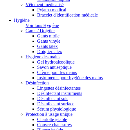
Vêtement médicalisé
Pyjama medical
Bracelet d'identification médicale
Hygiène
Voir tous Hygiène
Gants / Doigtier
Gants nitrile
Gants vinyle
Gants latex
Doigtier latex
Hygiène des mains
Gel hydroalcoolique
Savon antiseptique
Crème pour les mains
Instruments pour hygiène des mains
Désinfection
Lingettes désinfectantes
Désinfectant instruments
Désinfectant sols
Désinfectant surface
Sérum physiologique
Protection à usage unique
Charlotte jetable
Couvre chaussures
Blouse jetable