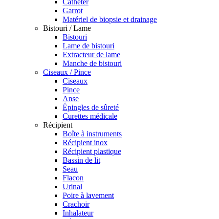
Cathéter
Garrot
Matériel de biopsie et drainage
Bistouri / Lame
Bistouri
Lame de bistouri
Extracteur de lame
Manche de bistouri
Ciseaux / Pince
Ciseaux
Pince
Anse
Épingles de sûreté
Curettes médicale
Récipient
Boîte à instruments
Récipient inox
Récipient plastique
Bassin de lit
Seau
Flacon
Urinal
Poire à lavement
Crachoir
Inhalateur