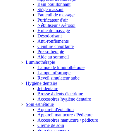
Bain bouillonnant
Siège massant
Fauteuil de massage
Purificateur d'air
Nébuliseur / Aérosol
Huile de massage
Désodorisant
Anti-ronflements
Ceinture chauffante
Pressothérapie
Aide au sommeil
Luminothérapie
Lampe de luminothérapie
Lampe infrarouge
Reveil simulateur aube
Hygiène dentaire
Jet dentaire
Brosse à dents électrique
Accessoires hygiène dentaire
Soin esthétique
Appareil d'épilation
Appareil manucure / Pédicure
Accessoires manucure / pédicure
Crème de soin
Soin des cheveux