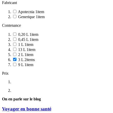
Fabricant
Apotecnia
1
item
Generique
1
item
Contenance
0,20 L
1
item
0,45 L
1
item
1 L
1
item
13 L
1
item
2 L
1
item
3 L
2
items
9 L
1
item
Prix
On en parle sur le blog
Voyager en bonne santé