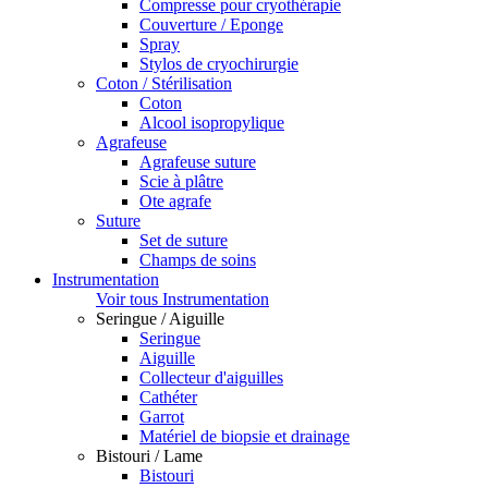
Compresse pour cryothérapie
Couverture / Eponge
Spray
Stylos de cryochirurgie
Coton / Stérilisation
Coton
Alcool isopropylique
Agrafeuse
Agrafeuse suture
Scie à plâtre
Ote agrafe
Suture
Set de suture
Champs de soins
Instrumentation
Voir tous Instrumentation
Seringue / Aiguille
Seringue
Aiguille
Collecteur d'aiguilles
Cathéter
Garrot
Matériel de biopsie et drainage
Bistouri / Lame
Bistouri