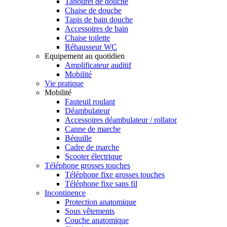
Tabouret de douche
Chaise de douche
Tapis de bain douche
Accessoires de bain
Chaise toilette
Réhausseur WC
Equipement au quotidien
Amplificateur auditif
Mobilité
Vie pratique
Mobilité
Fauteuil roulant
Déambulateur
Accessoires déambulateur / rollator
Canne de marche
Béquille
Cadre de marche
Scooter électrique
Téléphone grosses touches
Téléphone fixe grosses touches
Téléphone fixe sans fil
Incontinence
Protection anatomique
Sous vêtements
Couche anatomique