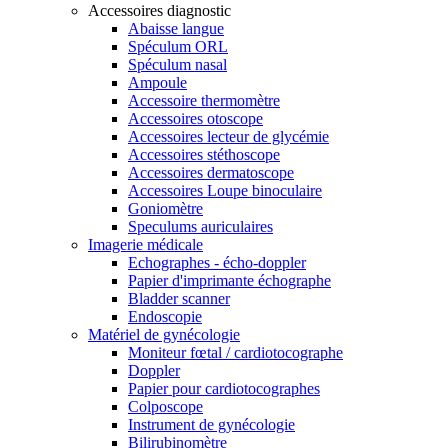
Accessoires diagnostic
Abaisse langue
Spéculum ORL
Spéculum nasal
Ampoule
Accessoire thermomètre
Accessoires otoscope
Accessoires lecteur de glycémie
Accessoires stéthoscope
Accessoires dermatoscope
Accessoires Loupe binoculaire
Goniomètre
Speculums auriculaires
Imagerie médicale
Echographes - écho-doppler
Papier d'imprimante échographe
Bladder scanner
Endoscopie
Matériel de gynécologie
Moniteur fœtal / cardiotocographe
Doppler
Papier pour cardiotocographes
Colposcope
Instrument de gynécologie
Bilirubinomètre