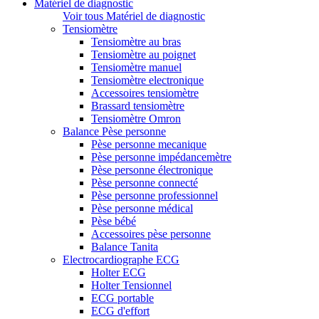
Matériel de diagnostic
Voir tous Matériel de diagnostic
Tensiomètre
Tensiomètre au bras
Tensiomètre au poignet
Tensiomètre manuel
Tensiomètre electronique
Accessoires tensiomètre
Brassard tensiomètre
Tensiomètre Omron
Balance Pèse personne
Pèse personne mecanique
Pèse personne impédancemètre
Pèse personne électronique
Pèse personne connecté
Pèse personne professionnel
Pèse personne médical
Pèse bébé
Accessoires pèse personne
Balance Tanita
Electrocardiographe ECG
Holter ECG
Holter Tensionnel
ECG portable
ECG d'effort