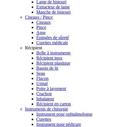
Lame de bistouri
Extracteur de lame
Manche de bistouri
Ciseaux / Pince
Ciseaux
Pince
Anse
Épingles de sûreté
Curettes médicale
Récipient
Boîte à instruments
Récipient inox
Récipient plastique
Bassin de lit
Seau
Flacon
Urinal
Poire à lavement
Crachoir
Inhalateur
Récipient en carton
Instruments de chirurgie
Instrument pour ophtalmologue
Curettes
Instrument pour pédicure