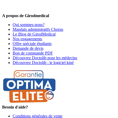
Offres promotionnelles, nouveautés, dernières tendances : soyez les
premiers informés !
A propos de Girodmedical
Qui sommes-nous?
Mandats administratifs Chorus
Le Blog de GirodMedical
Nos engagements
Offre spéciale étudiants
Demande de devis
Bon de commande PDF
Découvrez Doctolib pour les médecins
Découvrez Doctolib : le logiciel kiné
Besoin d'aide?
Conditions générales de vente