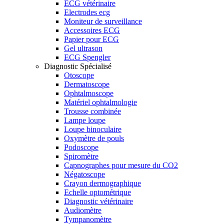
ECG vétérinaire
Electrodes ecg
Moniteur de surveillance
Accessoires ECG
Papier pour ECG
Gel ultrason
ECG Spengler
Diagnostic Spécialisé
Otoscope
Dermatoscope
Ophtalmoscope
Matériel ophtalmologie
Trousse combinée
Lampe loupe
Loupe binoculaire
Oxymètre de pouls
Podoscope
Spiromètre
Capnographes pour mesure du CO2
Négatoscope
Crayon dermographique
Echelle optométrique
Diagnostic vétérinaire
Audiomètre
Tympanomètre