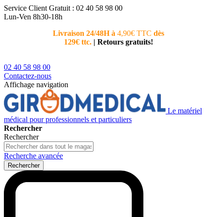
Service Client
Gratuit : 02 40 58 98 00
Lun-Ven 8h30-18h
Livraison 24/48H à
4,90€ TTC
dès
Nouvea
129€ ttc.
|
Retours gratuits!
téléphoni
conseiller
02 40 58 98 00
Contactez-nous
Affichage navigation
Le matériel
médical pour professionnels et particuliers
Rechercher
Rechercher
Recherche avancée
Rechercher