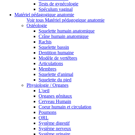
Tests de gynécologie
Spéculum vaginal
Matériel pédagogique anatomie
Voir tous Matériel pédagogique anatomie
Ostéologie
Squelette humain anatomique
Crâne humain anatomique
Rachis
Squelette bassin
Dentition humaine
Modèle de vertèbres
Articulations
Membres
Squelette d'animal
Squelette du pied
Physiologie / Organes
L'oeil
Organes génitaux
Cerveau Humain
Coeur humain et circulation
Poumons
ORL
Système digestif
Système nerveux
Système urinaire