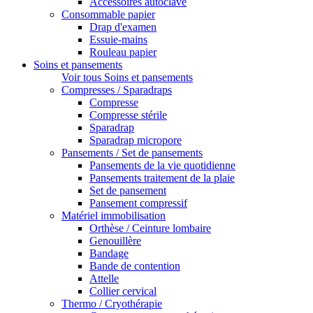
Accessoires autoclave
Consommable papier
Drap d'examen
Essuie-mains
Rouleau papier
Soins et pansements
Voir tous Soins et pansements
Compresses / Sparadraps
Compresse
Compresse stérile
Sparadrap
Sparadrap micropore
Pansements / Set de pansements
Pansements de la vie quotidienne
Pansements traitement de la plaie
Set de pansement
Pansement compressif
Matériel immobilisation
Orthèse / Ceinture lombaire
Genouillère
Bandage
Bande de contention
Attelle
Collier cervical
Thermo / Cryothérapie