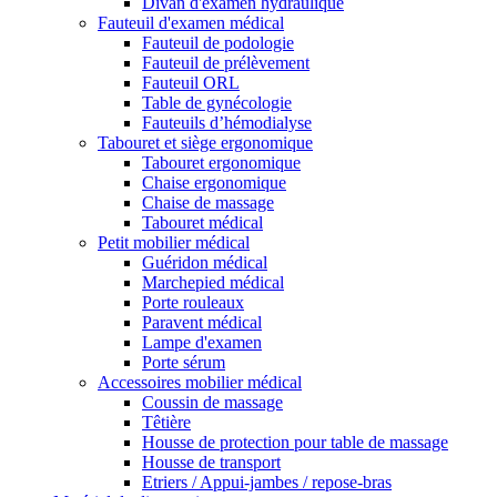
Divan d'examen hydraulique
Fauteuil d'examen médical
Fauteuil de podologie
Fauteuil de prélèvement
Fauteuil ORL
Table de gynécologie
Fauteuils d’hémodialyse
Tabouret et siège ergonomique
Tabouret ergonomique
Chaise ergonomique
Chaise de massage
Tabouret médical
Petit mobilier médical
Guéridon médical
Marchepied médical
Porte rouleaux
Paravent médical
Lampe d'examen
Porte sérum
Accessoires mobilier médical
Coussin de massage
Têtière
Housse de protection pour table de massage
Housse de transport
Etriers / Appui-jambes / repose-bras