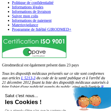
Politique de confidentialité
Informations légales
Informations de livraison
Suivre mon colis
Informations de paiement
Materiovigilance
Programme de fidélité GIRODMED+
Girodmedical est également présent dans 23 pays
Tous les dispositifs médicaux présentés sur ce site sont conformes
aux articles
L 5213-3
du code de la santé publique et à l'arrêté du
21 décembre 2012 fixant la liste des dispositifs médicaux autorisés à
faire l'objet d'une publicité auprès du public, ainsi qu'à l'article
R
5213-1
du code de la santé publique. Par conséquent, ils peuvent
Salut c'est nous...
être légalement promus et rendus accessibles au public.
les Cookies !
© 2026 Girodmedical. Tous droits réservés.
On a attendu d'être sûrs que le contenu de