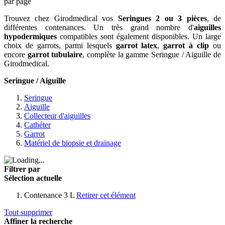
par page
Trouvez chez Girodmedical vos
Seringues 2 ou 3 pièces
, de
différentes contenances. Un très grand nombre d'
aiguilles
hypodermiques
compatibles sont également disponibles. Un large
choix de garrots, parmi lesquels
garrot latex
,
garrot à clip
ou
encore
garrot tubulaire
, complète la gamme Seringue / Aiguille de
Girodmedical.
Seringue / Aiguille
Seringue
Aiguille
Collecteur d'aiguilles
Cathéter
Garrot
Matériel de biopsie et drainage
Filtrer par
Sélection actuelle
Contenance
3 L
Retirer cet élément
Tout supprimer
Affiner la recherche