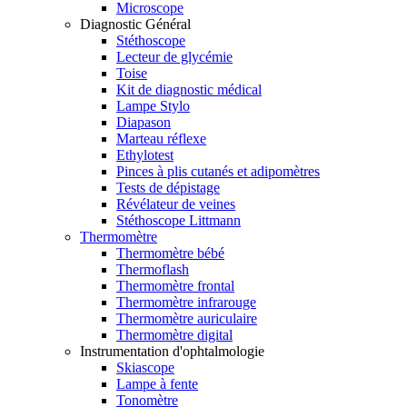
Microscope
Diagnostic Général
Stéthoscope
Lecteur de glycémie
Toise
Kit de diagnostic médical
Lampe Stylo
Diapason
Marteau réflexe
Ethylotest
Pinces à plis cutanés et adipomètres
Tests de dépistage
Révélateur de veines
Stéthoscope Littmann
Thermomètre
Thermomètre bébé
Thermoflash
Thermomètre frontal
Thermomètre infrarouge
Thermomètre auriculaire
Thermomètre digital
Instrumentation d'ophtalmologie
Skiascope
Lampe à fente
Tonomètre