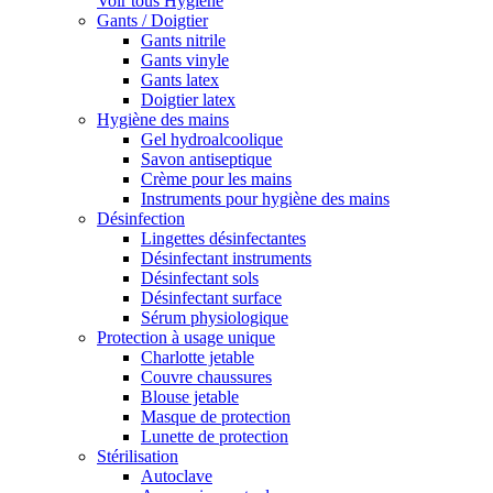
Voir tous Hygiène
Gants / Doigtier
Gants nitrile
Gants vinyle
Gants latex
Doigtier latex
Hygiène des mains
Gel hydroalcoolique
Savon antiseptique
Crème pour les mains
Instruments pour hygiène des mains
Désinfection
Lingettes désinfectantes
Désinfectant instruments
Désinfectant sols
Désinfectant surface
Sérum physiologique
Protection à usage unique
Charlotte jetable
Couvre chaussures
Blouse jetable
Masque de protection
Lunette de protection
Stérilisation
Autoclave