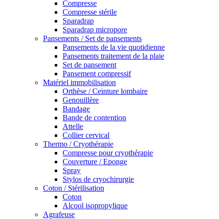
Compresse
Compresse stérile
Sparadrap
Sparadrap micropore
Pansements / Set de pansements
Pansements de la vie quotidienne
Pansements traitement de la plaie
Set de pansement
Pansement compressif
Matériel immobilisation
Orthèse / Ceinture lombaire
Genouillère
Bandage
Bande de contention
Attelle
Collier cervical
Thermo / Cryothérapie
Compresse pour cryothérapie
Couverture / Eponge
Spray
Stylos de cryochirurgie
Coton / Stérilisation
Coton
Alcool isopropylique
Agrafeuse