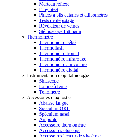
Marteau réflexe
Ethylotest
Pinces à plis cutanés et adipomètres
Tests de dépistage
Révélateur de veines
Stéthoscope Littmann
Thermomètre
Thermomètre bébé
Thermoflash
Thermomètre frontal
Thermomètre infrarouge
Thermomètre auriculaire
Thermomètre digital
Instrumentation d'ophtalmologie
Skiascope
Lampe à fente
Tonomètre
Accessoires diagnostic
Abaisse langue
Spéculum ORL
Spéculum nasal
Ampoule
Accessoire thermomètre
Accessoires otoscope
Accessoires lecteur de glycémie