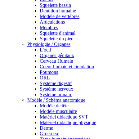
Squelette bassin
Dentition humaine
Modèle de vertèbres
Articulations
Membres
Squelette d'animal
Squelette du pied
Physiologie / Organes
L'oeil
Organes génitaux
Cerveau Humain
Coeur humain et circulation
Poumons
ORL
Système digestif
Système nerveux
Système urinaire
Modèle / Schéma anatomique
Modèle de tête
Modèle musculaire
Matériel didactique SVT
Matériel didactique physique
Derme
Grossesse