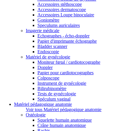
Accessoires stéthoscope
Accessoires dermatoscope
Accessoires Loupe binoculaire
Goniomètre
Speculums auriculaires
Imagerie médicale
Echographes - écho-doppler
Papier d'imprimante échographe
Bladder scanner
Endoscopie
Matériel de gynécologie
Moniteur fœtal / cardiotocographe
Doppler
Papier pour cardiotocographes
Colposcope
Instrument de gynécologie
Bilirubinomètre
Tests de gynécologie
Spéculum vaginal
Matériel pédagogique anatomie
Voir tous Matériel pédagogique anatomie
Ostéologie
Squelette humain anatomique
Crâne humain anatomique
Rachis