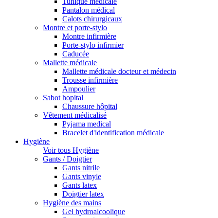
Tunique médicale
Pantalon médical
Calots chirurgicaux
Montre et porte-stylo
Montre infirmière
Porte-stylo infirmier
Caducée
Mallette médicale
Mallette médicale docteur et médecin
Trousse infirmière
Ampoulier
Sabot hopital
Chaussure hôpital
Vêtement médicalisé
Pyjama medical
Bracelet d'identification médicale
Hygiène
Voir tous Hygiène
Gants / Doigtier
Gants nitrile
Gants vinyle
Gants latex
Doigtier latex
Hygiène des mains
Gel hydroalcoolique