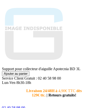
Support pour collecteur d'aiguille Apotecnia BD 3L
Ajouter au panier
Service Client
Gratuit : 02 40 58 98 00
Lun-Ven 8h30-18h
Livraison 24/48H à
4,90€ TTC
dès
Nouvea
129€ ttc.
|
Retours gratuits!
téléphoni
conseiller
02 40 58 98 00