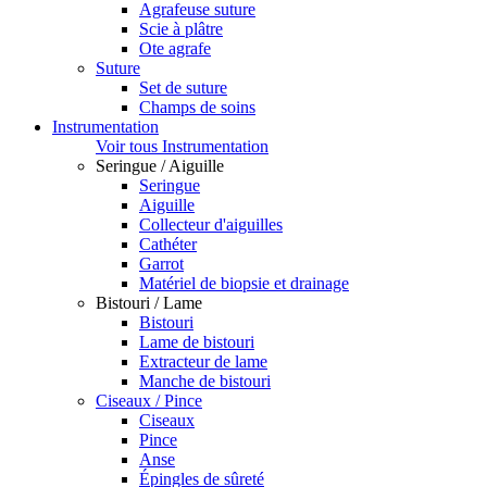
Agrafeuse suture
Scie à plâtre
Ote agrafe
Suture
Set de suture
Champs de soins
Instrumentation
Voir tous Instrumentation
Seringue / Aiguille
Seringue
Aiguille
Collecteur d'aiguilles
Cathéter
Garrot
Matériel de biopsie et drainage
Bistouri / Lame
Bistouri
Lame de bistouri
Extracteur de lame
Manche de bistouri
Ciseaux / Pince
Ciseaux
Pince
Anse
Épingles de sûreté