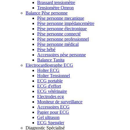
Brassard tensiomètre
Tensiomètre Omron
Balance Pèse personne
Pèse personne mecanique
Pèse personne impédancemètre
Pèse personne électronique
Pèse personne connecté
Pèse personne professionnel
Pèse personne médical
Pèse bébé
Accessoires pèse personne
Balance Tanita
Electrocardiographe ECG
Holter ECG
Holter Tensionnel
ECG portable
ECG d'effort
ECG vétérinaire
Electrodes ecg
Moniteur de surveillance
Accessoires ECG
Papier pour ECG
Gel ultrason
ECG Spengler
Diagnostic Spécialisé