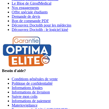
Le Blog de GirodMedical
Nos engagements
Offre spéciale étudiants
Demande de devis
Bon de commande PDF
Découvrez Doctolib pour les médecins
Découvrez Doctolib : le logiciel kiné
Besoin d'aide?
Conditions générales de vente
Politique de confidentialité
Informations légales
Informations de livraison
Suivre mon colis
Informations de paiement
Materiovigilance