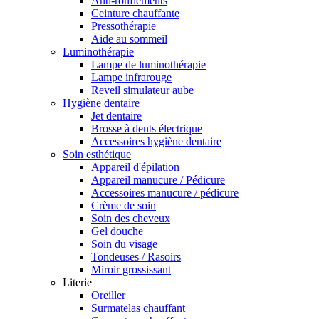
Anti-ronflements
Ceinture chauffante
Pressothérapie
Aide au sommeil
Luminothérapie
Lampe de luminothérapie
Lampe infrarouge
Reveil simulateur aube
Hygiène dentaire
Jet dentaire
Brosse à dents électrique
Accessoires hygiène dentaire
Soin esthétique
Appareil d'épilation
Appareil manucure / Pédicure
Accessoires manucure / pédicure
Crème de soin
Soin des cheveux
Gel douche
Soin du visage
Tondeuses / Rasoirs
Miroir grossissant
Literie
Oreiller
Surmatelas chauffant