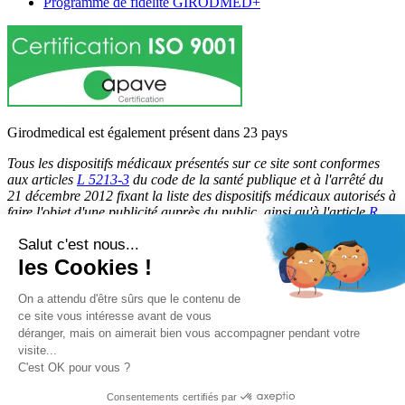
Programme de fidélité GIRODMED+
Girodmedical est également présent dans 23 pays
Tous les dispositifs médicaux présentés sur ce site sont conformes
aux articles
L 5213-3
du code de la santé publique et à l'arrêté du
21 décembre 2012 fixant la liste des dispositifs médicaux autorisés à
faire l'objet d'une publicité auprès du public, ainsi qu'à l'article
R
5213-1
du code de la santé publique. Par conséquent, ils peuvent
Salut c'est nous...
être légalement promus et rendus accessibles au public.
les Cookies !
© 2026 Girodmedical. Tous droits réservés.
On a attendu d'être sûrs que le contenu de
ce site vous intéresse avant de vous
déranger, mais on aimerait bien vous accompagner pendant votre
Paiement 100 % sécurisé !
visite...
Contrôle Anti-Fraude, Certificat SSL
C'est OK pour vous ?
Consentements certifiés par