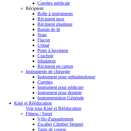
Curettes médicale
Récipient
Boîte à instruments
Récipient inox
Récipient plastique
Bassin de lit
Seau
Flacon
Urinal
Poire à lavement
Crachoir
Inhalateur
Récipient en carton
Instruments de chirurgie
Instrument pour ophtalmologue
Curettes
Instrument pour pédicure
Instrument pour dentiste
Instrumentation Générale
Kiné et Rééducation
Voir tous Kiné et Rééducation
Fitness / Sport
Vélo d'appartement
Escalier Climber Stepper
Tapis de course