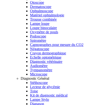
Otoscope
Dermatoscope
Ophtalmoscope
Matériel ophtalmologie
Trousse combinée
Lampe loupe
Loupe binoculaire
Oxymètre de pouls
Podoscope
Spiromètre
Capnographes pour mesure du CO2
Négatoscope
Crayon dermographique
Echelle optométrique
Diagnostic vétérinaire
Audiomètre
Tympanomètre
Microscope
Diagnostic Général
Stéthoscope
Lecteur de glycémie
Toise
Kit de diagnostic médical
Lampe Stylo
Diapason