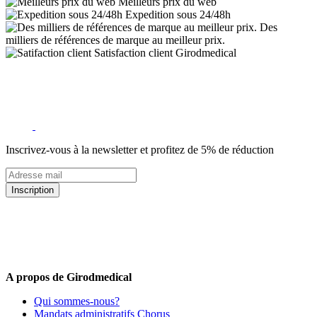
Meilleurs prix du web
Expedition sous 24/48h
Des
milliers de références de marque au meilleur prix.
Satisfaction client Girodmedical
Inscrivez-vous à la newsletter et profitez de 5% de réduction
Inscription
5% de remise valable sur votre prochaine commande de matériel
médical !
Offres promotionnelles, nouveautés, dernières tendances : soyez les
premiers informés !
A propos de Girodmedical
Qui sommes-nous?
Mandats administratifs Chorus