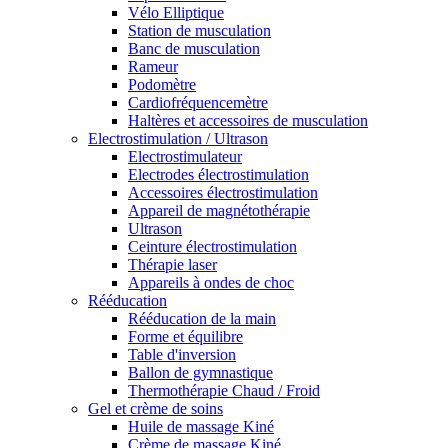
Vélo Elliptique
Station de musculation
Banc de musculation
Rameur
Podomètre
Cardiofréquencemètre
Haltères et accessoires de musculation
Electrostimulation / Ultrason
Electrostimulateur
Electrodes électrostimulation
Accessoires électrostimulation
Appareil de magnétothérapie
Ultrason
Ceinture électrostimulation
Thérapie laser
Appareils à ondes de choc
Rééducation
Rééducation de la main
Forme et équilibre
Table d'inversion
Ballon de gymnastique
Thermothérapie Chaud / Froid
Gel et crème de soins
Huile de massage Kiné
Crème de massage Kiné