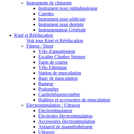
Instruments de chirurgie
Instrument pour ophtalmologue
Curettes
Instrument pour pédicure
Instrument pour dentiste
Instrumentation Générale
Kiné et Rééducation
Voir tous Kiné et Rééducation
Fitness / Sport
Vélo d'appartement
Escalier Climber Stepper
Tapis de course
Vélo Elliptique
Station de musculation
Banc de musculation
Rameur
Podomètre
Cardiofréquencemètre
Haltères et accessoires de musculation
Electrostimulation / Ultrason
Electrostimulateur
Electrodes électrostimulation
Accessoires électrostimulation
Appareil de magnétothérapie
Ultrason