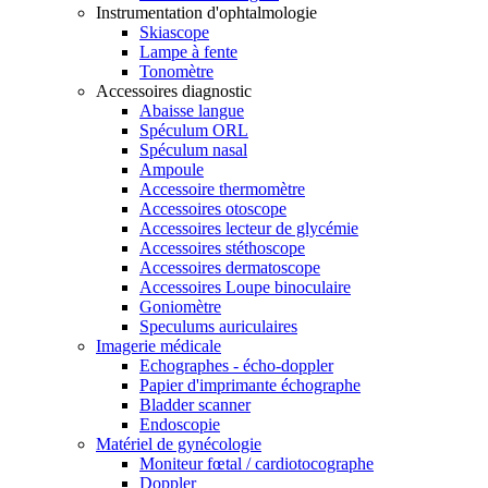
Instrumentation d'ophtalmologie
Skiascope
Lampe à fente
Tonomètre
Accessoires diagnostic
Abaisse langue
Spéculum ORL
Spéculum nasal
Ampoule
Accessoire thermomètre
Accessoires otoscope
Accessoires lecteur de glycémie
Accessoires stéthoscope
Accessoires dermatoscope
Accessoires Loupe binoculaire
Goniomètre
Speculums auriculaires
Imagerie médicale
Echographes - écho-doppler
Papier d'imprimante échographe
Bladder scanner
Endoscopie
Matériel de gynécologie
Moniteur fœtal / cardiotocographe
Doppler