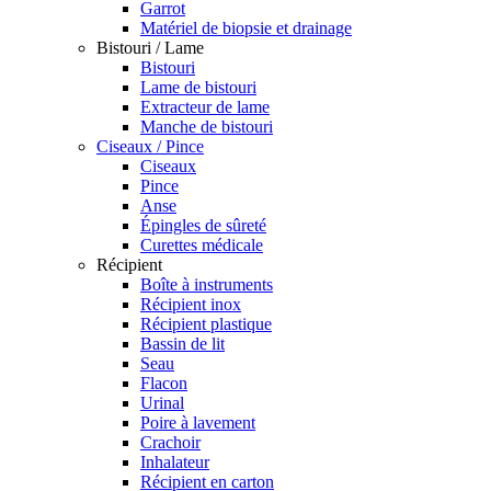
Garrot
Matériel de biopsie et drainage
Bistouri / Lame
Bistouri
Lame de bistouri
Extracteur de lame
Manche de bistouri
Ciseaux / Pince
Ciseaux
Pince
Anse
Épingles de sûreté
Curettes médicale
Récipient
Boîte à instruments
Récipient inox
Récipient plastique
Bassin de lit
Seau
Flacon
Urinal
Poire à lavement
Crachoir
Inhalateur
Récipient en carton