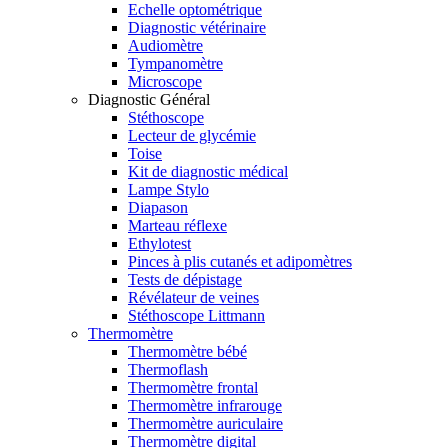
Echelle optométrique
Diagnostic vétérinaire
Audiomètre
Tympanomètre
Microscope
Diagnostic Général
Stéthoscope
Lecteur de glycémie
Toise
Kit de diagnostic médical
Lampe Stylo
Diapason
Marteau réflexe
Ethylotest
Pinces à plis cutanés et adipomètres
Tests de dépistage
Révélateur de veines
Stéthoscope Littmann
Thermomètre
Thermomètre bébé
Thermoflash
Thermomètre frontal
Thermomètre infrarouge
Thermomètre auriculaire
Thermomètre digital