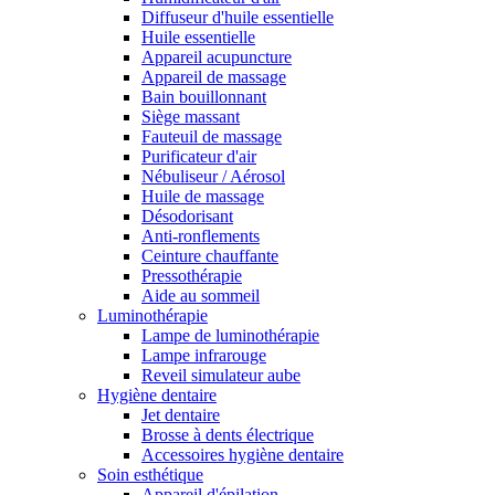
Diffuseur d'huile essentielle
Huile essentielle
Appareil acupuncture
Appareil de massage
Bain bouillonnant
Siège massant
Fauteuil de massage
Purificateur d'air
Nébuliseur / Aérosol
Huile de massage
Désodorisant
Anti-ronflements
Ceinture chauffante
Pressothérapie
Aide au sommeil
Luminothérapie
Lampe de luminothérapie
Lampe infrarouge
Reveil simulateur aube
Hygiène dentaire
Jet dentaire
Brosse à dents électrique
Accessoires hygiène dentaire
Soin esthétique
Appareil d'épilation