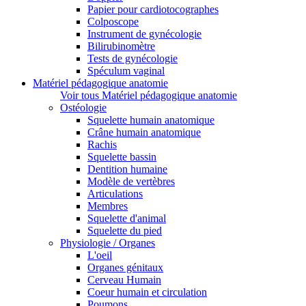
Papier pour cardiotocographes
Colposcope
Instrument de gynécologie
Bilirubinomètre
Tests de gynécologie
Spéculum vaginal
Matériel pédagogique anatomie
Voir tous Matériel pédagogique anatomie
Ostéologie
Squelette humain anatomique
Crâne humain anatomique
Rachis
Squelette bassin
Dentition humaine
Modèle de vertèbres
Articulations
Membres
Squelette d'animal
Squelette du pied
Physiologie / Organes
L'oeil
Organes génitaux
Cerveau Humain
Coeur humain et circulation
Poumons