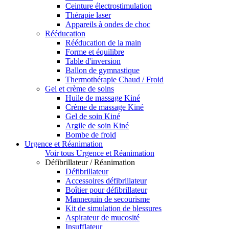
Ceinture électrostimulation
Thérapie laser
Appareils à ondes de choc
Rééducation
Rééducation de la main
Forme et équilibre
Table d'inversion
Ballon de gymnastique
Thermothérapie Chaud / Froid
Gel et crème de soins
Huile de massage Kiné
Crème de massage Kiné
Gel de soin Kiné
Argile de soin Kiné
Bombe de froid
Urgence et Réanimation
Voir tous Urgence et Réanimation
Défibrillateur / Réanimation
Défibrillateur
Accessoires défibrillateur
Boîtier pour défibrillateur
Mannequin de secourisme
Kit de simulation de blessures
Aspirateur de mucosité
Insufflateur