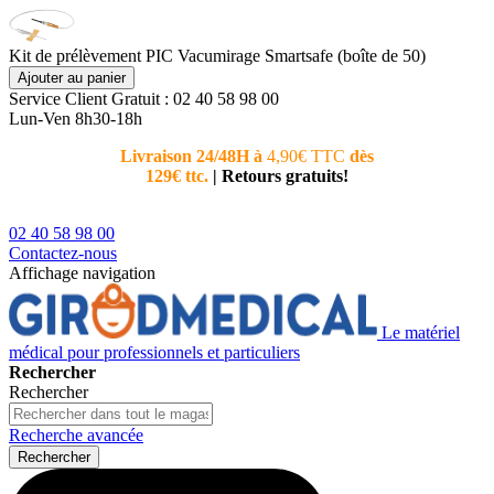
Kit de prélèvement PIC Vacumirage Smartsafe (boîte de 50)
Ajouter au panier
Service Client
Gratuit : 02 40 58 98 00
Lun-Ven 8h30-18h
Livraison 24/48H à
4,90€ TTC
dès
Nouvea
129€ ttc.
|
Retours gratuits!
téléphoni
conseiller
02 40 58 98 00
Contactez-nous
Affichage navigation
Le matériel
médical pour professionnels et particuliers
Rechercher
Rechercher
Recherche avancée
Rechercher