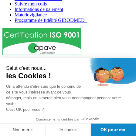
Suivre mon colis
Informations de paiement
Materiovigilance
Programme de fidélité GIRODMED+
Girodmedical est également présent dans 23 pays
Salut c'est nous...
les Cookies !
Tous les dispositifs médicaux présentés sur ce site sont conformes
aux articles
L 5213-3
du code de la santé publique et à l'arrêté du
21 décembre 2012 fixant la liste des dispositifs médicaux autorisés à
On a attendu d'être sûrs que le contenu de
faire l'objet d'une publicité auprès du public, ainsi qu'à l'article
R
ce site vous intéresse avant de vous
5213-1
du code de la santé publique. Par conséquent, ils peuvent
déranger, mais on aimerait bien vous accompagner pendant votre
être légalement promus et rendus accessibles au public.
visite...
C'est OK pour vous ?
© 2026 Girodmedical. Tous droits réservés.
Consentements certifiés par
Non merci
Je choisis
OK pour moi
Paiement 100 % sécurisé !