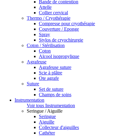
Bande de contention
Attelle
Collier cervical
Thermo / Cryothérapie
Compresse pour cryothérapie
Couverture / Eponge
Spray
Stylos de cryochirurgie
Coton / Stérilisation
Coton
Alcool isopropylique
Agrafeuse
Agrafeuse suture
Scie à plâtre
Ote agrafe
Suture
Set de suture
Champs de soins
Instrumentation
Voir tous Instrumentation
Seringue / Aiguille
Seringue
Aiguille
Collecteur d'aiguilles
Cathéter