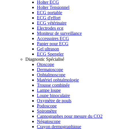
Holter ECG
Holter Tensionnel
ECG portable
ECG d'effort
ECG vétérinaire
Electrodes ecg
Moniteur de surveillance
Accessoires ECG
Papier pour ECG
Gel ultrason
ECG Spengler
Diagnostic Spécialisé
Otoscope
Dermatoscope
Ophtalmoscope
Matériel ophtalmologie
Trousse combinée
Lampe loupe
Loupe binoculaire
Oxymètre de pouls
Podoscope
Spiromètre
Capnographes pour mesure du CO2
Négatoscope
Crayon dermographique