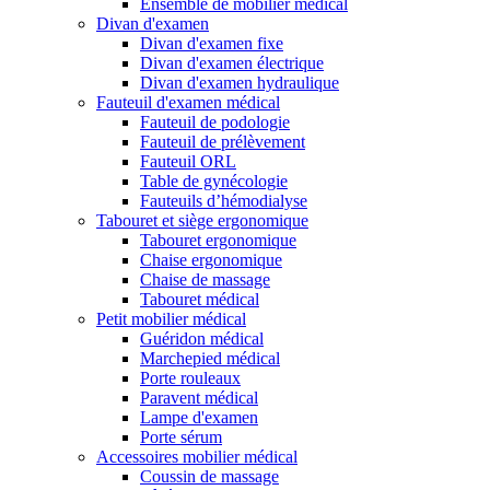
Ensemble de mobilier médical
Divan d'examen
Divan d'examen fixe
Divan d'examen électrique
Divan d'examen hydraulique
Fauteuil d'examen médical
Fauteuil de podologie
Fauteuil de prélèvement
Fauteuil ORL
Table de gynécologie
Fauteuils d’hémodialyse
Tabouret et siège ergonomique
Tabouret ergonomique
Chaise ergonomique
Chaise de massage
Tabouret médical
Petit mobilier médical
Guéridon médical
Marchepied médical
Porte rouleaux
Paravent médical
Lampe d'examen
Porte sérum
Accessoires mobilier médical
Coussin de massage