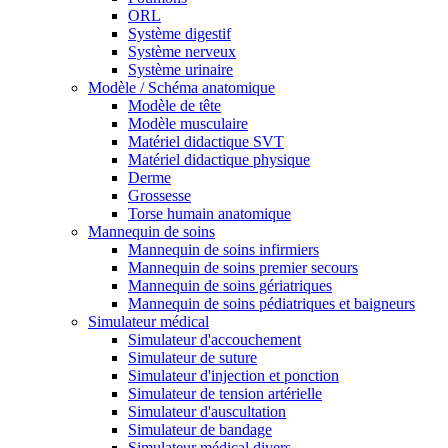
ORL
Système digestif
Système nerveux
Système urinaire
Modèle / Schéma anatomique
Modèle de tête
Modèle musculaire
Matériel didactique SVT
Matériel didactique physique
Derme
Grossesse
Torse humain anatomique
Mannequin de soins
Mannequin de soins infirmiers
Mannequin de soins premier secours
Mannequin de soins gériatriques
Mannequin de soins pédiatriques et baigneurs
Simulateur médical
Simulateur d'accouchement
Simulateur de suture
Simulateur d'injection et ponction
Simulateur de tension artérielle
Simulateur d'auscultation
Simulateur de bandage
Simulateur médical divers