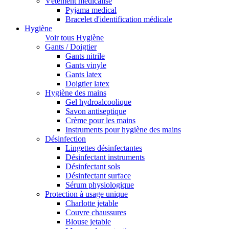
Vêtement médicalisé
Pyjama medical
Bracelet d'identification médicale
Hygiène
Voir tous Hygiène
Gants / Doigtier
Gants nitrile
Gants vinyle
Gants latex
Doigtier latex
Hygiène des mains
Gel hydroalcoolique
Savon antiseptique
Crème pour les mains
Instruments pour hygiène des mains
Désinfection
Lingettes désinfectantes
Désinfectant instruments
Désinfectant sols
Désinfectant surface
Sérum physiologique
Protection à usage unique
Charlotte jetable
Couvre chaussures
Blouse jetable