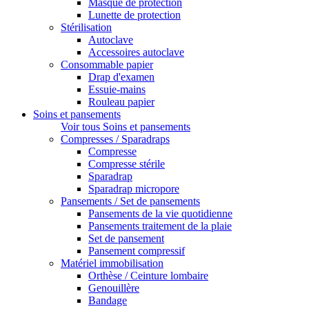
Masque de protection
Lunette de protection
Stérilisation
Autoclave
Accessoires autoclave
Consommable papier
Drap d'examen
Essuie-mains
Rouleau papier
Soins et pansements
Voir tous Soins et pansements
Compresses / Sparadraps
Compresse
Compresse stérile
Sparadrap
Sparadrap micropore
Pansements / Set de pansements
Pansements de la vie quotidienne
Pansements traitement de la plaie
Set de pansement
Pansement compressif
Matériel immobilisation
Orthèse / Ceinture lombaire
Genouillère
Bandage