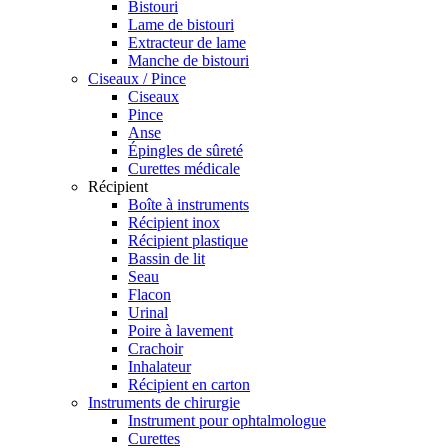
Bistouri
Lame de bistouri
Extracteur de lame
Manche de bistouri
Ciseaux / Pince
Ciseaux
Pince
Anse
Épingles de sûreté
Curettes médicale
Récipient
Boîte à instruments
Récipient inox
Récipient plastique
Bassin de lit
Seau
Flacon
Urinal
Poire à lavement
Crachoir
Inhalateur
Récipient en carton
Instruments de chirurgie
Instrument pour ophtalmologue
Curettes