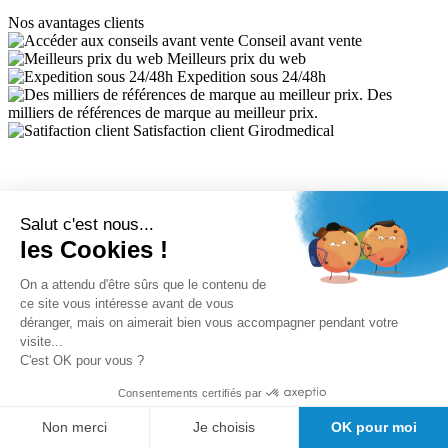
Nos avantages clients
Conseil avant vente
Meilleurs prix du web
Expedition sous 24/48h
Des
milliers de références de marque au meilleur prix.
Satisfaction client Girodmedical
Salut c'est nous...
les Cookies !
Inscrivez-vous à la newsletter et profitez de 5% de réduction
On a attendu d'être sûrs que le contenu de
ce site vous intéresse avant de vous
déranger, mais on aimerait bien vous accompagner pendant votre
Inscription
visite...
5% de remise valable sur votre prochaine commande de matériel
C'est OK pour vous ?
médical !
Consentements certifiés par
Offres promotionnelles, nouveautés, dernières tendances : soyez les
premiers informés !
Non merci
Je choisis
OK pour moi
A propos de Girodmedical