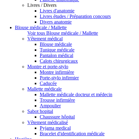
Livres / Divers
Livres d'anatomie
Livres études / Préparation concours
Divers anatomie
Blouse médicale / Mallette
Voir tous Blouse médicale / Mallette
Vêtement médical
Blouse médicale
Tunique médicale
Pantalon médical
Calots chirurgicaux
Montre et porte-stylo
Montre infirmière
Porte-stylo infirmier
Caducée
Mallette médicale
Mallette médicale docteur et médecin
Trousse infirmière
Ampoulier
Sabot hopital
Chaussure hôpital
Vêtement médicalisé
Pyjama medical
Bracelet d'identification médicale