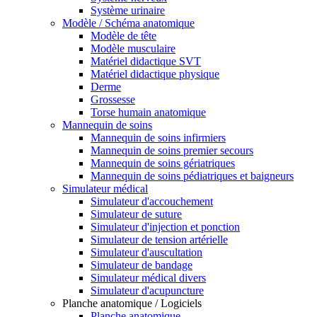
Système urinaire
Modèle / Schéma anatomique
Modèle de tête
Modèle musculaire
Matériel didactique SVT
Matériel didactique physique
Derme
Grossesse
Torse humain anatomique
Mannequin de soins
Mannequin de soins infirmiers
Mannequin de soins premier secours
Mannequin de soins gériatriques
Mannequin de soins pédiatriques et baigneurs
Simulateur médical
Simulateur d'accouchement
Simulateur de suture
Simulateur d'injection et ponction
Simulateur de tension artérielle
Simulateur d'auscultation
Simulateur de bandage
Simulateur médical divers
Simulateur d'acupuncture
Planche anatomique / Logiciels
Planche anatomique