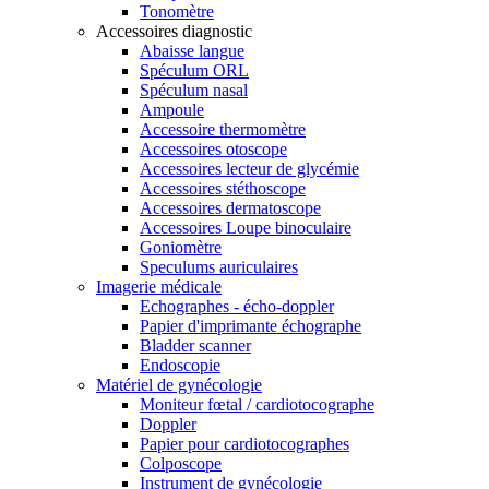
Tonomètre
Accessoires diagnostic
Abaisse langue
Spéculum ORL
Spéculum nasal
Ampoule
Accessoire thermomètre
Accessoires otoscope
Accessoires lecteur de glycémie
Accessoires stéthoscope
Accessoires dermatoscope
Accessoires Loupe binoculaire
Goniomètre
Speculums auriculaires
Imagerie médicale
Echographes - écho-doppler
Papier d'imprimante échographe
Bladder scanner
Endoscopie
Matériel de gynécologie
Moniteur fœtal / cardiotocographe
Doppler
Papier pour cardiotocographes
Colposcope
Instrument de gynécologie