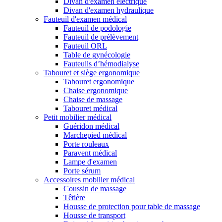
Divan d'examen électrique
Divan d'examen hydraulique
Fauteuil d'examen médical
Fauteuil de podologie
Fauteuil de prélèvement
Fauteuil ORL
Table de gynécologie
Fauteuils d’hémodialyse
Tabouret et siège ergonomique
Tabouret ergonomique
Chaise ergonomique
Chaise de massage
Tabouret médical
Petit mobilier médical
Guéridon médical
Marchepied médical
Porte rouleaux
Paravent médical
Lampe d'examen
Porte sérum
Accessoires mobilier médical
Coussin de massage
Têtière
Housse de protection pour table de massage
Housse de transport