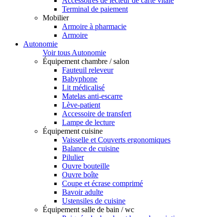
Accessoires de lecteur de carte vitale
Terminal de paiement
Mobilier
Armoire à pharmacie
Armoire
Autonomie
Voir tous Autonomie
Équipement chambre / salon
Fauteuil releveur
Babyphone
Lit médicalisé
Matelas anti-escarre
Lève-patient
Accessoire de transfert
Lampe de lecture
Équipement cuisine
Vaisselle et Couverts ergonomiques
Balance de cuisine
Pilulier
Ouvre bouteille
Ouvre boîte
Coupe et écrase comprimé
Bavoir adulte
Ustensiles de cuisine
Équipement salle de bain / wc