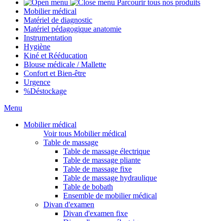
Parcourir tous nos produits
Mobilier médical
Matériel de diagnostic
Matériel pédagogique anatomie
Instrumentation
Hygiène
Kiné et Rééducation
Blouse médicale / Mallette
Confort et Bien-être
Urgence
%
Déstockage
Menu
Mobilier médical
Voir tous Mobilier médical
Table de massage
Table de massage électrique
Table de massage pliante
Table de massage fixe
Table de massage hydraulique
Table de bobath
Ensemble de mobilier médical
Divan d'examen
Divan d'examen fixe