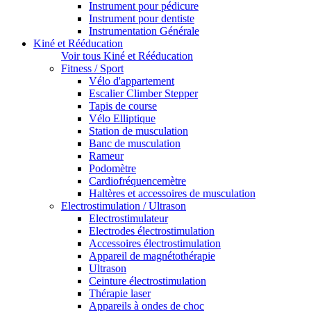
Instrument pour pédicure
Instrument pour dentiste
Instrumentation Générale
Kiné et Rééducation
Voir tous Kiné et Rééducation
Fitness / Sport
Vélo d'appartement
Escalier Climber Stepper
Tapis de course
Vélo Elliptique
Station de musculation
Banc de musculation
Rameur
Podomètre
Cardiofréquencemètre
Haltères et accessoires de musculation
Electrostimulation / Ultrason
Electrostimulateur
Electrodes électrostimulation
Accessoires électrostimulation
Appareil de magnétothérapie
Ultrason
Ceinture électrostimulation
Thérapie laser
Appareils à ondes de choc