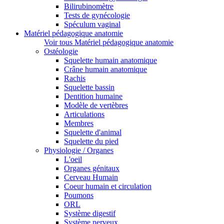
Bilirubinomètre
Tests de gynécologie
Spéculum vaginal
Matériel pédagogique anatomie
Voir tous Matériel pédagogique anatomie
Ostéologie
Squelette humain anatomique
Crâne humain anatomique
Rachis
Squelette bassin
Dentition humaine
Modèle de vertèbres
Articulations
Membres
Squelette d'animal
Squelette du pied
Physiologie / Organes
L'oeil
Organes génitaux
Cerveau Humain
Coeur humain et circulation
Poumons
ORL
Système digestif
Système nerveux