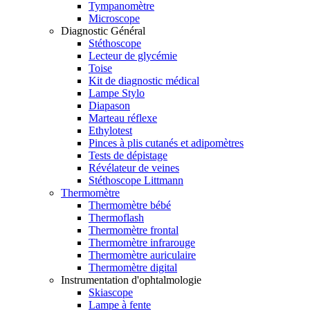
Tympanomètre
Microscope
Diagnostic Général
Stéthoscope
Lecteur de glycémie
Toise
Kit de diagnostic médical
Lampe Stylo
Diapason
Marteau réflexe
Ethylotest
Pinces à plis cutanés et adipomètres
Tests de dépistage
Révélateur de veines
Stéthoscope Littmann
Thermomètre
Thermomètre bébé
Thermoflash
Thermomètre frontal
Thermomètre infrarouge
Thermomètre auriculaire
Thermomètre digital
Instrumentation d'ophtalmologie
Skiascope
Lampe à fente