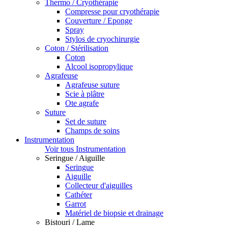
Thermo / Cryothérapie
Compresse pour cryothérapie
Couverture / Eponge
Spray
Stylos de cryochirurgie
Coton / Stérilisation
Coton
Alcool isopropylique
Agrafeuse
Agrafeuse suture
Scie à plâtre
Ote agrafe
Suture
Set de suture
Champs de soins
Instrumentation
Voir tous Instrumentation
Seringue / Aiguille
Seringue
Aiguille
Collecteur d'aiguilles
Cathéter
Garrot
Matériel de biopsie et drainage
Bistouri / Lame