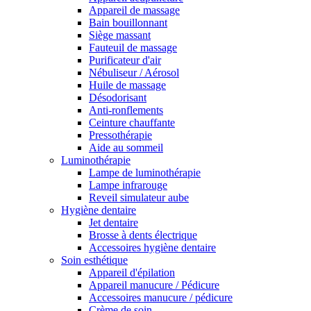
Appareil de massage
Bain bouillonnant
Siège massant
Fauteuil de massage
Purificateur d'air
Nébuliseur / Aérosol
Huile de massage
Désodorisant
Anti-ronflements
Ceinture chauffante
Pressothérapie
Aide au sommeil
Luminothérapie
Lampe de luminothérapie
Lampe infrarouge
Reveil simulateur aube
Hygiène dentaire
Jet dentaire
Brosse à dents électrique
Accessoires hygiène dentaire
Soin esthétique
Appareil d'épilation
Appareil manucure / Pédicure
Accessoires manucure / pédicure
Crème de soin