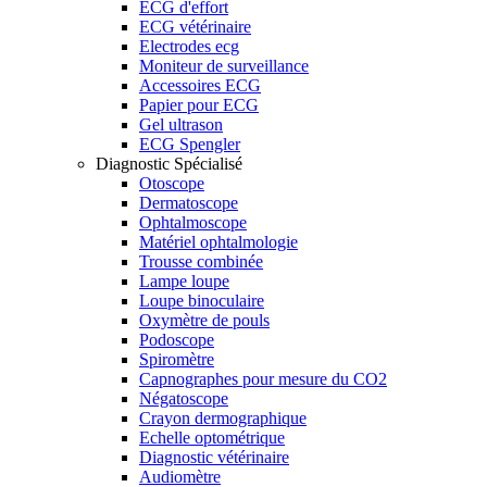
ECG d'effort
ECG vétérinaire
Electrodes ecg
Moniteur de surveillance
Accessoires ECG
Papier pour ECG
Gel ultrason
ECG Spengler
Diagnostic Spécialisé
Otoscope
Dermatoscope
Ophtalmoscope
Matériel ophtalmologie
Trousse combinée
Lampe loupe
Loupe binoculaire
Oxymètre de pouls
Podoscope
Spiromètre
Capnographes pour mesure du CO2
Négatoscope
Crayon dermographique
Echelle optométrique
Diagnostic vétérinaire
Audiomètre