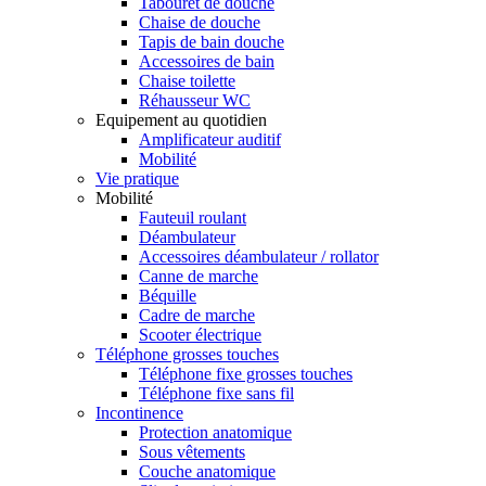
Tabouret de douche
Chaise de douche
Tapis de bain douche
Accessoires de bain
Chaise toilette
Réhausseur WC
Equipement au quotidien
Amplificateur auditif
Mobilité
Vie pratique
Mobilité
Fauteuil roulant
Déambulateur
Accessoires déambulateur / rollator
Canne de marche
Béquille
Cadre de marche
Scooter électrique
Téléphone grosses touches
Téléphone fixe grosses touches
Téléphone fixe sans fil
Incontinence
Protection anatomique
Sous vêtements
Couche anatomique