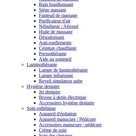
Bain bouillonnant
Siège massant
Fauteuil de massage
Purificateur d'air
Nébuliseur / Aérosol
Huile de massage
Désodorisant
Anti-ronflements
Ceinture chauffante
Pressothérapie
Aide au sommeil
Luminothérapie
Lampe de luminothérapie
Lampe infrarouge
Reveil simulateur aube
Hygiène dentaire
Jet dentaire
Brosse à dents électrique
Accessoires hygiène dentaire
Soin esthétique
Appareil d'épilation
Appareil manucure / Pédicure
Accessoires manucure / pédicure
Crème de soin
Soin des cheveux