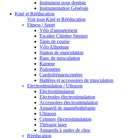
Instrument pour dentiste
Instrumentation Générale
Kiné et Rééducation
Voir tous Kiné et Rééducation
Fitness / Sport
Vélo d'appartement
Escalier Climber Stepper
Tapis de course
Vélo Elliptique
Station de musculation
Banc de musculation
Rameur
Podomètre
Cardiofréquencemètre
Haltères et accessoires de musculation
Electrostimulation / Ultrason
Electrostimulateur
Electrodes électrostimulation
Accessoires électrostimulation
Appareil de magnétothérapie
Ultrason
Ceinture électrostimulation
Thérapie laser
Appareils à ondes de choc
Rééducation