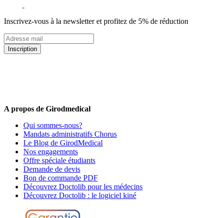
Inscrivez-vous à la newsletter et profitez de 5% de réduction
Inscription
5% de remise valable sur votre prochaine commande de matériel
médical !
Offres promotionnelles, nouveautés, dernières tendances : soyez les
premiers informés !
A propos de Girodmedical
Qui sommes-nous?
Mandats administratifs Chorus
Le Blog de GirodMedical
Nos engagements
Offre spéciale étudiants
Demande de devis
Bon de commande PDF
Découvrez Doctolib pour les médecins
Découvrez Doctolib : le logiciel kiné