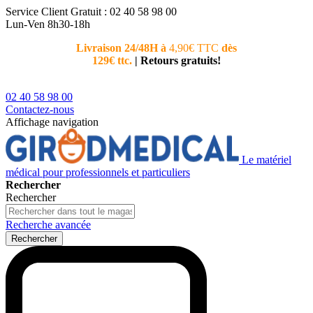
Service Client
Gratuit : 02 40 58 98 00
Lun-Ven 8h30-18h
Livraison 24/48H à
4,90€ TTC
dès
Nouvea
129€ ttc.
|
Retours gratuits!
téléphoni
conseiller
02 40 58 98 00
Contactez-nous
Affichage navigation
Le matériel
médical pour professionnels et particuliers
Rechercher
Rechercher
Recherche avancée
Rechercher