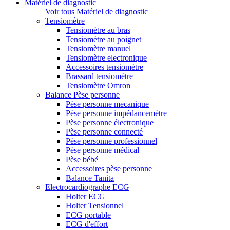
Matériel de diagnostic
Voir tous Matériel de diagnostic
Tensiomètre
Tensiomètre au bras
Tensiomètre au poignet
Tensiomètre manuel
Tensiomètre electronique
Accessoires tensiomètre
Brassard tensiomètre
Tensiomètre Omron
Balance Pèse personne
Pèse personne mecanique
Pèse personne impédancemètre
Pèse personne électronique
Pèse personne connecté
Pèse personne professionnel
Pèse personne médical
Pèse bébé
Accessoires pèse personne
Balance Tanita
Electrocardiographe ECG
Holter ECG
Holter Tensionnel
ECG portable
ECG d'effort