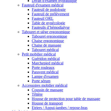
Divan d'examen hydraulique
Fauteuil d'examen médical
Fauteuil de podologie
Fauteuil de prélèvement
Fauteuil ORL
Table de gynécologie
Fauteuils d’hémodialyse
Tabouret et siège ergonomique
Tabouret ergonomique
Chaise ergonomique
Chaise de massage
Tabouret médical
Petit mobilier médical
Guéridon médical
Marchepied médical
Porte rouleaux
Paravent médical
Lampe d'examen
Porte sérum
Accessoires mobilier médical
Coussin de massage
Têtière
Housse de protection pour table de massage
Housse de transport
Etriers / Appui-jambes / repose-bras