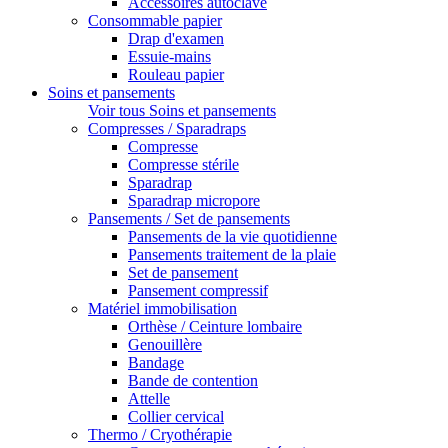
Accessoires autoclave
Consommable papier
Drap d'examen
Essuie-mains
Rouleau papier
Soins et pansements
Voir tous Soins et pansements
Compresses / Sparadraps
Compresse
Compresse stérile
Sparadrap
Sparadrap micropore
Pansements / Set de pansements
Pansements de la vie quotidienne
Pansements traitement de la plaie
Set de pansement
Pansement compressif
Matériel immobilisation
Orthèse / Ceinture lombaire
Genouillère
Bandage
Bande de contention
Attelle
Collier cervical
Thermo / Cryothérapie