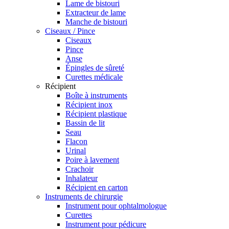
Lame de bistouri
Extracteur de lame
Manche de bistouri
Ciseaux / Pince
Ciseaux
Pince
Anse
Épingles de sûreté
Curettes médicale
Récipient
Boîte à instruments
Récipient inox
Récipient plastique
Bassin de lit
Seau
Flacon
Urinal
Poire à lavement
Crachoir
Inhalateur
Récipient en carton
Instruments de chirurgie
Instrument pour ophtalmologue
Curettes
Instrument pour pédicure