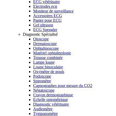
ECG vétérinaire
Electrodes ecg
Moniteur de surveillance
Accessoires ECG
Papier pour ECG
Gel ultrason
ECG Spengler
Diagnostic Spécialisé
Otoscope
Dermatoscope
Ophtalmoscope
Matériel ophtalmologie
Trousse combinée
Lampe loupe
Loupe binoculaire
Oxymètre de pouls
Podoscope
Spiromètre
Capnographes pour mesure du CO2
Négatoscope
Crayon dermographique
Echelle optométrique
Diagnostic vétérinaire
Audiomètre
Tympanomètre