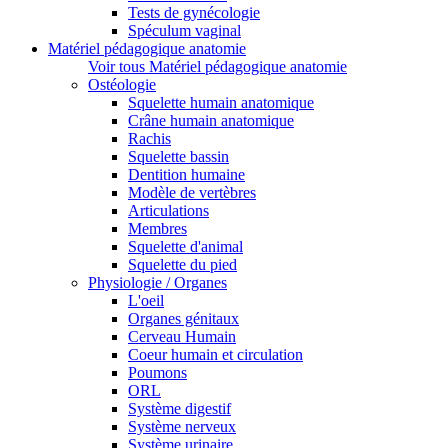
Tests de gynécologie
Spéculum vaginal
Matériel pédagogique anatomie
Voir tous Matériel pédagogique anatomie
Ostéologie
Squelette humain anatomique
Crâne humain anatomique
Rachis
Squelette bassin
Dentition humaine
Modèle de vertèbres
Articulations
Membres
Squelette d'animal
Squelette du pied
Physiologie / Organes
L'oeil
Organes génitaux
Cerveau Humain
Coeur humain et circulation
Poumons
ORL
Système digestif
Système nerveux
Système urinaire