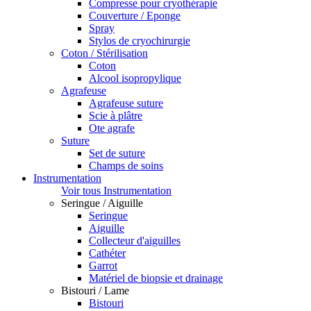
Compresse pour cryothérapie
Couverture / Eponge
Spray
Stylos de cryochirurgie
Coton / Stérilisation
Coton
Alcool isopropylique
Agrafeuse
Agrafeuse suture
Scie à plâtre
Ote agrafe
Suture
Set de suture
Champs de soins
Instrumentation
Voir tous Instrumentation
Seringue / Aiguille
Seringue
Aiguille
Collecteur d'aiguilles
Cathéter
Garrot
Matériel de biopsie et drainage
Bistouri / Lame
Bistouri