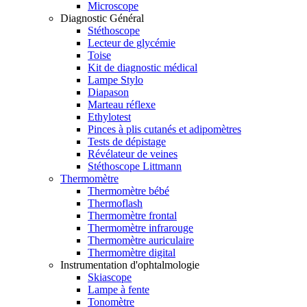
Microscope
Diagnostic Général
Stéthoscope
Lecteur de glycémie
Toise
Kit de diagnostic médical
Lampe Stylo
Diapason
Marteau réflexe
Ethylotest
Pinces à plis cutanés et adipomètres
Tests de dépistage
Révélateur de veines
Stéthoscope Littmann
Thermomètre
Thermomètre bébé
Thermoflash
Thermomètre frontal
Thermomètre infrarouge
Thermomètre auriculaire
Thermomètre digital
Instrumentation d'ophtalmologie
Skiascope
Lampe à fente
Tonomètre