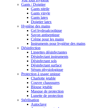
Voir tous Hygiène
Gants / Doigtier
Gants nitrile
Gants vinyle
Gants latex
Doigtier latex
Hygiène des mains
Gel hydroalcoolique
Savon antiseptique
Crème pour les mains
Instruments pour hygiène des mains
Désinfection
Lingettes désinfectantes
Désinfectant instruments
Désinfectant sols
Désinfectant surface
Sérum physiologique
Protection à usage unique
Charlotte jetable
Couvre chaussures
Blouse jetable
Masque de protection
Lunette de protection
Stérilisation
Autoclave