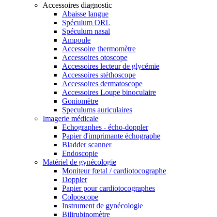
Accessoires diagnostic
Abaisse langue
Spéculum ORL
Spéculum nasal
Ampoule
Accessoire thermomètre
Accessoires otoscope
Accessoires lecteur de glycémie
Accessoires stéthoscope
Accessoires dermatoscope
Accessoires Loupe binoculaire
Goniomètre
Speculums auriculaires
Imagerie médicale
Echographes - écho-doppler
Papier d'imprimante échographe
Bladder scanner
Endoscopie
Matériel de gynécologie
Moniteur fœtal / cardiotocographe
Doppler
Papier pour cardiotocographes
Colposcope
Instrument de gynécologie
Bilirubinomètre