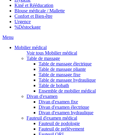
Kiné et Rééducation
Blouse médicale / Mallette
Confort et Bien-être
Urgence
%
Déstockage
Menu
Mobilier médical
Voir tous Mobilier médical
Table de massage
Table de massage électrique
Table de massage pliante
Table de massage fixe
Table de massage hydraulique
Table de bobath
Ensemble de mobilier médical
Divan d'examen
Divan d'examen fixe
Divan d'examen électrique
Divan d'examen hydraulique
Fauteuil d'examen médical
Fauteuil de podologie
Fauteuil de prélèvement
Fauteuil ORL