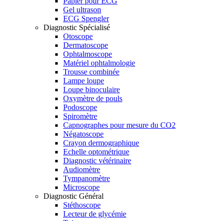
Papier pour ECG
Gel ultrason
ECG Spengler
Diagnostic Spécialisé
Otoscope
Dermatoscope
Ophtalmoscope
Matériel ophtalmologie
Trousse combinée
Lampe loupe
Loupe binoculaire
Oxymètre de pouls
Podoscope
Spiromètre
Capnographes pour mesure du CO2
Négatoscope
Crayon dermographique
Echelle optométrique
Diagnostic vétérinaire
Audiomètre
Tympanomètre
Microscope
Diagnostic Général
Stéthoscope
Lecteur de glycémie