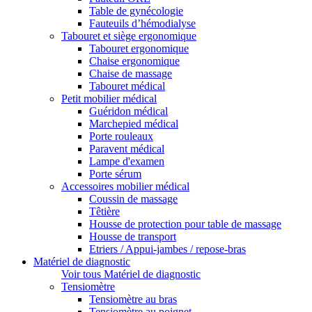
Table de gynécologie
Fauteuils d’hémodialyse
Tabouret et siège ergonomique
Tabouret ergonomique
Chaise ergonomique
Chaise de massage
Tabouret médical
Petit mobilier médical
Guéridon médical
Marchepied médical
Porte rouleaux
Paravent médical
Lampe d'examen
Porte sérum
Accessoires mobilier médical
Coussin de massage
Têtière
Housse de protection pour table de massage
Housse de transport
Etriers / Appui-jambes / repose-bras
Matériel de diagnostic
Voir tous Matériel de diagnostic
Tensiomètre
Tensiomètre au bras
Tensiomètre au poignet