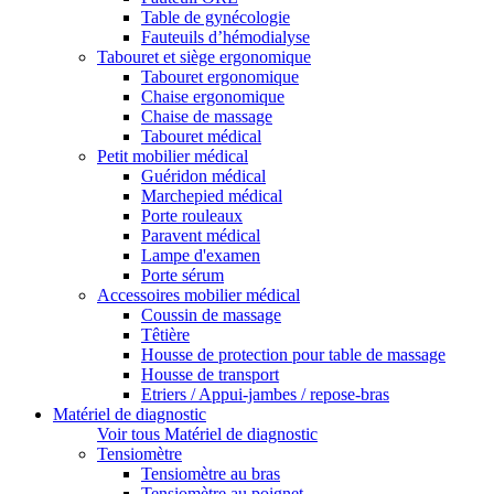
Table de gynécologie
Fauteuils d’hémodialyse
Tabouret et siège ergonomique
Tabouret ergonomique
Chaise ergonomique
Chaise de massage
Tabouret médical
Petit mobilier médical
Guéridon médical
Marchepied médical
Porte rouleaux
Paravent médical
Lampe d'examen
Porte sérum
Accessoires mobilier médical
Coussin de massage
Têtière
Housse de protection pour table de massage
Housse de transport
Etriers / Appui-jambes / repose-bras
Matériel de diagnostic
Voir tous Matériel de diagnostic
Tensiomètre
Tensiomètre au bras
Tensiomètre au poignet