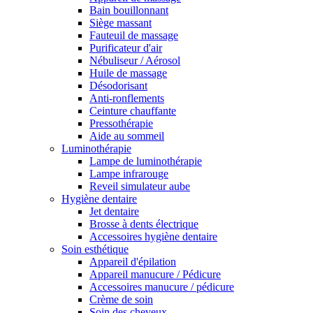
Bain bouillonnant
Siège massant
Fauteuil de massage
Purificateur d'air
Nébuliseur / Aérosol
Huile de massage
Désodorisant
Anti-ronflements
Ceinture chauffante
Pressothérapie
Aide au sommeil
Luminothérapie
Lampe de luminothérapie
Lampe infrarouge
Reveil simulateur aube
Hygiène dentaire
Jet dentaire
Brosse à dents électrique
Accessoires hygiène dentaire
Soin esthétique
Appareil d'épilation
Appareil manucure / Pédicure
Accessoires manucure / pédicure
Crème de soin
Soin des cheveux