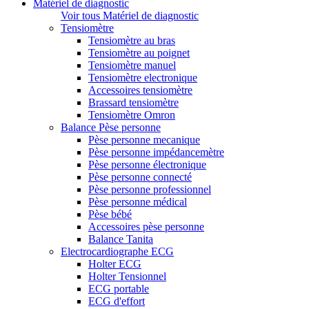
Matériel de diagnostic
Voir tous Matériel de diagnostic
Tensiomètre
Tensiomètre au bras
Tensiomètre au poignet
Tensiomètre manuel
Tensiomètre electronique
Accessoires tensiomètre
Brassard tensiomètre
Tensiomètre Omron
Balance Pèse personne
Pèse personne mecanique
Pèse personne impédancemètre
Pèse personne électronique
Pèse personne connecté
Pèse personne professionnel
Pèse personne médical
Pèse bébé
Accessoires pèse personne
Balance Tanita
Electrocardiographe ECG
Holter ECG
Holter Tensionnel
ECG portable
ECG d'effort