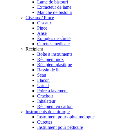
Lame de bistouri
Extracteur de lame
Manche de bistouri
Ciseaux / Pince
Ciseaux
Pince
Anse
Épingles de sûreté
Curettes médicale
Récipient
Boîte à instruments
Récipient inox
Récipient plastique
Bassin de lit
Seau
Flacon
Urinal
Poire à lavement
Crachoir
Inhalateur
Récipient en carton
Instruments de chirurgie
Instrument pour ophtalmologue
Curettes
Instrument pour pédicure