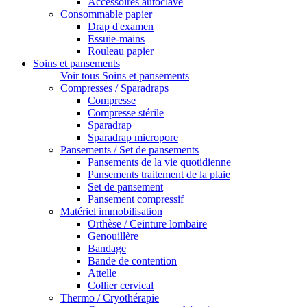
Accessoires autoclave
Consommable papier
Drap d'examen
Essuie-mains
Rouleau papier
Soins et pansements
Voir tous Soins et pansements
Compresses / Sparadraps
Compresse
Compresse stérile
Sparadrap
Sparadrap micropore
Pansements / Set de pansements
Pansements de la vie quotidienne
Pansements traitement de la plaie
Set de pansement
Pansement compressif
Matériel immobilisation
Orthèse / Ceinture lombaire
Genouillère
Bandage
Bande de contention
Attelle
Collier cervical
Thermo / Cryothérapie