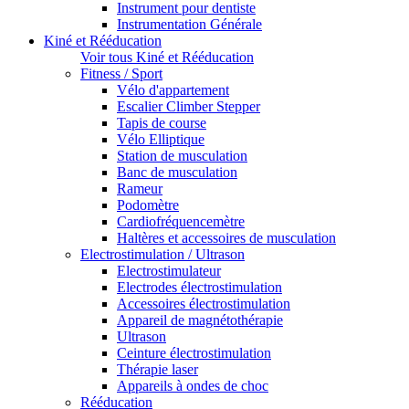
Instrument pour dentiste
Instrumentation Générale
Kiné et Rééducation
Voir tous Kiné et Rééducation
Fitness / Sport
Vélo d'appartement
Escalier Climber Stepper
Tapis de course
Vélo Elliptique
Station de musculation
Banc de musculation
Rameur
Podomètre
Cardiofréquencemètre
Haltères et accessoires de musculation
Electrostimulation / Ultrason
Electrostimulateur
Electrodes électrostimulation
Accessoires électrostimulation
Appareil de magnétothérapie
Ultrason
Ceinture électrostimulation
Thérapie laser
Appareils à ondes de choc
Rééducation