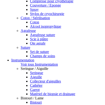
Compresse pour cryothérapie
Couverture / Eponge
Spray
Stylos de cryochirurgie
Coton / Stérilisation
Coton
Alcool isopropylique
Agrafeuse
Agrafeuse suture
Scie à plâtre
Ote agrafe
Suture
Set de suture
Champs de soins
Instrumentation
Voir tous Instrumentation
Seringue / Aiguille
Seringue
Aiguille
Collecteur d'aiguilles
Cathéter
Garrot
Matériel de biopsie et drainage
Bistouri / Lame
Bistouri