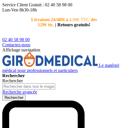
Service Client
Gratuit : 02 40 58 98 00
Lun-Ven 8h30-18h
Livraison 24/48H à
4,90€ TTC
dès
Nouvea
129€ ttc.
|
Retours gratuits!
téléphoni
conseiller
02 40 58 98 00
Contactez-nous
Affichage navigation
Le matériel
médical pour professionnels et particuliers
Rechercher
Rechercher
Recherche avancée
Rechercher