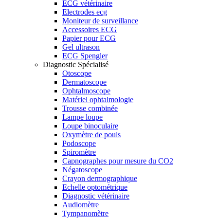
ECG vétérinaire
Electrodes ecg
Moniteur de surveillance
Accessoires ECG
Papier pour ECG
Gel ultrason
ECG Spengler
Diagnostic Spécialisé
Otoscope
Dermatoscope
Ophtalmoscope
Matériel ophtalmologie
Trousse combinée
Lampe loupe
Loupe binoculaire
Oxymètre de pouls
Podoscope
Spiromètre
Capnographes pour mesure du CO2
Négatoscope
Crayon dermographique
Echelle optométrique
Diagnostic vétérinaire
Audiomètre
Tympanomètre