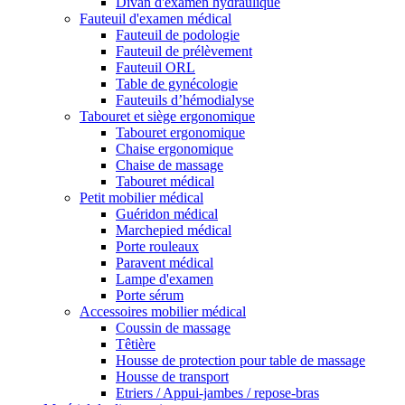
Divan d'examen hydraulique
Fauteuil d'examen médical
Fauteuil de podologie
Fauteuil de prélèvement
Fauteuil ORL
Table de gynécologie
Fauteuils d’hémodialyse
Tabouret et siège ergonomique
Tabouret ergonomique
Chaise ergonomique
Chaise de massage
Tabouret médical
Petit mobilier médical
Guéridon médical
Marchepied médical
Porte rouleaux
Paravent médical
Lampe d'examen
Porte sérum
Accessoires mobilier médical
Coussin de massage
Têtière
Housse de protection pour table de massage
Housse de transport
Etriers / Appui-jambes / repose-bras