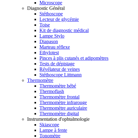
Microscope
Diagnostic Général
Stéthoscope
Lecteur de glycémie
Toise
Kit de diagnostic médical
Lampe Stylo
Diapason
Marteau réflexe
Ethylotest
Pinces à plis cutanés et adipomètres
Tests de dépistage
Révélateur de veines
Stéthoscope Littmann
Thermomètre
Thermomètre bébé
Thermoflash
Thermomètre frontal
Thermomètre infrarouge
Thermomètre auriculaire
Thermomètre digital
Instrumentation d'ophtalmologie
Skiascope
Lampe à fente
Tonomètre