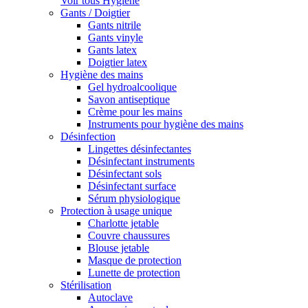
Voir tous Hygiène
Gants / Doigtier
Gants nitrile
Gants vinyle
Gants latex
Doigtier latex
Hygiène des mains
Gel hydroalcoolique
Savon antiseptique
Crème pour les mains
Instruments pour hygiène des mains
Désinfection
Lingettes désinfectantes
Désinfectant instruments
Désinfectant sols
Désinfectant surface
Sérum physiologique
Protection à usage unique
Charlotte jetable
Couvre chaussures
Blouse jetable
Masque de protection
Lunette de protection
Stérilisation
Autoclave