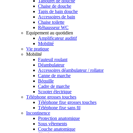
Tabouret de douche
Chaise de douche
Tapis de bain douche
Accessoires de bain
Chaise toilette
Réhausseur WC
Equipement au quotidien
Amplificateur auditif
Mobilité
Vie pratique
Mobilité
Fauteuil roulant
Déambulateur
Accessoires déambulateur / rollator
Canne de marche
Béquille
Cadre de marche
Scooter électrique
Téléphone grosses touches
Téléphone fixe grosses touches
Téléphone fixe sans fil
Incontinence
Protection anatomique
Sous vêtements
Couche anatomique