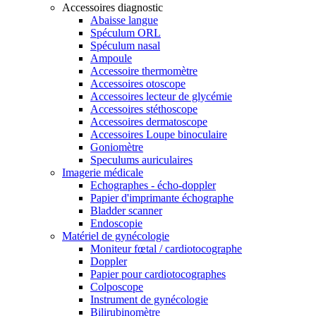
Accessoires diagnostic
Abaisse langue
Spéculum ORL
Spéculum nasal
Ampoule
Accessoire thermomètre
Accessoires otoscope
Accessoires lecteur de glycémie
Accessoires stéthoscope
Accessoires dermatoscope
Accessoires Loupe binoculaire
Goniomètre
Speculums auriculaires
Imagerie médicale
Echographes - écho-doppler
Papier d'imprimante échographe
Bladder scanner
Endoscopie
Matériel de gynécologie
Moniteur fœtal / cardiotocographe
Doppler
Papier pour cardiotocographes
Colposcope
Instrument de gynécologie
Bilirubinomètre