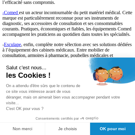
l’efficacité sans compromis.
-Comed
est un acteur incontournable du petit matériel médical. Cette
marque est particulièrement reconnue pour ses instruments de
diagnostic, ses accessoires de consultation et ses consommables
courants. Pratiques, économiques et fiables, les équipements Comed
accompagnent les praticiens au quotidien dans toutes les spécialités.
-
Esculape
, enfin, complète notre sélection avec ses solutions dédiées
à l’équipement des cabinets médicaux. Entre mobilier de
consultation, armoires à pharmacie, poubelles médicales et
accessoires fonctionnels, la marque offre un excellent rapport
qualité/prix, particulièrement apprécié dans les structures libérales ou
Salut c'est nous...
les cabinets en phase d’installation.
les Cookies !
Equipement cabinet
On a attendu d'être sûrs que le contenu de
ce site vous intéresse avant de vous
Salle d'attente
déranger, mais on aimerait bien vous accompagner pendant votre
Sanitaire
Sesam vitale
visite...
Mobilier
C'est OK pour vous ?
Consentements certifiés par
Filtrer par
Non merci
Je choisis
OK pour moi
Sélection actuelle