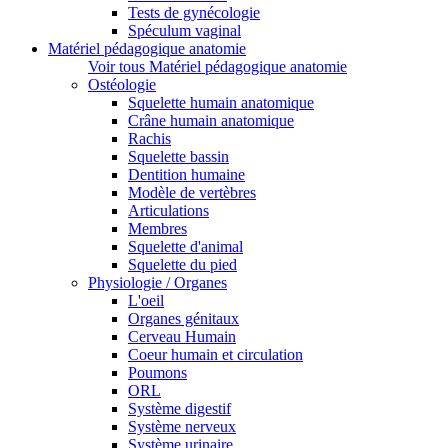
Tests de gynécologie
Spéculum vaginal
Matériel pédagogique anatomie
Voir tous Matériel pédagogique anatomie
Ostéologie
Squelette humain anatomique
Crâne humain anatomique
Rachis
Squelette bassin
Dentition humaine
Modèle de vertèbres
Articulations
Membres
Squelette d'animal
Squelette du pied
Physiologie / Organes
L'oeil
Organes génitaux
Cerveau Humain
Coeur humain et circulation
Poumons
ORL
Système digestif
Système nerveux
Système urinaire