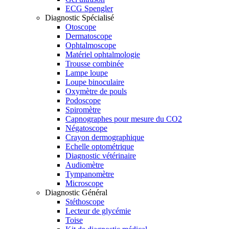
ECG Spengler
Diagnostic Spécialisé
Otoscope
Dermatoscope
Ophtalmoscope
Matériel ophtalmologie
Trousse combinée
Lampe loupe
Loupe binoculaire
Oxymètre de pouls
Podoscope
Spiromètre
Capnographes pour mesure du CO2
Négatoscope
Crayon dermographique
Echelle optométrique
Diagnostic vétérinaire
Audiomètre
Tympanomètre
Microscope
Diagnostic Général
Stéthoscope
Lecteur de glycémie
Toise