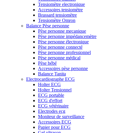
Tensiomètre electronique
Accessoires tensiomètre
Brassard tensiomètre
Tensiomètre Omron
Balance Pèse personne
Pèse personne mecanique
Pèse personne impédancemètre
Pèse personne électronique
Pèse personne connecté
Pèse personne professionnel
Pèse personne médical
Pèse bébé
Accessoires pèse personne
Balance Tanita
Electrocardiographe ECG
Holter ECG
Holter Tensionnel
ECG portable
ECG d'effort
ECG vétérinaire
Electrodes ecg
Moniteur de surveillance
Accessoires ECG
Papier pour ECG
Gel ultrason