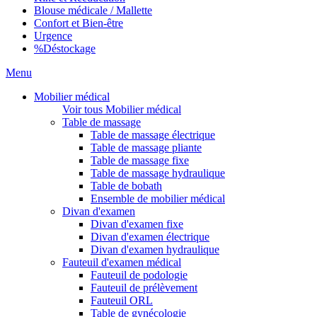
Blouse médicale / Mallette
Confort et Bien-être
Urgence
%
Déstockage
Menu
Mobilier médical
Voir tous Mobilier médical
Table de massage
Table de massage électrique
Table de massage pliante
Table de massage fixe
Table de massage hydraulique
Table de bobath
Ensemble de mobilier médical
Divan d'examen
Divan d'examen fixe
Divan d'examen électrique
Divan d'examen hydraulique
Fauteuil d'examen médical
Fauteuil de podologie
Fauteuil de prélèvement
Fauteuil ORL
Table de gynécologie