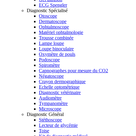
ECG Spengler
Diagnostic Spécialisé
Otoscope
Dermatoscope
Ophtalmoscope
Matériel ophtalmologie
Trousse combinée
Lampe loupe
Loupe binoculaire
Oxymètre de pouls
Podoscope
Spiromètre
Capnographes pour mesure du CO2
Négatoscope
Crayon dermographique
Echelle optométrique
Diagnostic vétérinaire
Audiomètre
Tympanomètre
Microscope
Diagnostic Général
Stéthoscope
Lecteur de glycémie
Toise