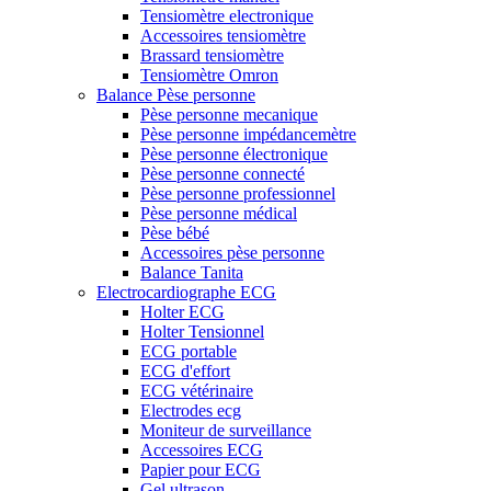
Tensiomètre electronique
Accessoires tensiomètre
Brassard tensiomètre
Tensiomètre Omron
Balance Pèse personne
Pèse personne mecanique
Pèse personne impédancemètre
Pèse personne électronique
Pèse personne connecté
Pèse personne professionnel
Pèse personne médical
Pèse bébé
Accessoires pèse personne
Balance Tanita
Electrocardiographe ECG
Holter ECG
Holter Tensionnel
ECG portable
ECG d'effort
ECG vétérinaire
Electrodes ecg
Moniteur de surveillance
Accessoires ECG
Papier pour ECG
Gel ultrason