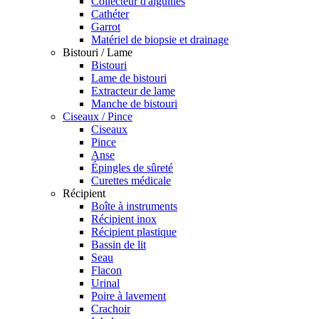
Collecteur d'aiguilles
Cathéter
Garrot
Matériel de biopsie et drainage
Bistouri / Lame
Bistouri
Lame de bistouri
Extracteur de lame
Manche de bistouri
Ciseaux / Pince
Ciseaux
Pince
Anse
Épingles de sûreté
Curettes médicale
Récipient
Boîte à instruments
Récipient inox
Récipient plastique
Bassin de lit
Seau
Flacon
Urinal
Poire à lavement
Crachoir