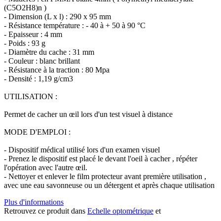
(C5O2H8)n )
- Dimension (L x l) : 290 x 95 mm
- Résistance température : - 40 à + 50 à 90 °C
- Epaisseur : 4 mm
- Poids : 93 g
- Diamètre du cache : 31 mm
- Couleur : blanc brillant
- Résistance à la traction : 80 Mpa
- Densité : 1,19 g/cm3
UTILISATION :
Permet de cacher un œil lors d'un test visuel à distance
MODE D'EMPLOI :
- Dispositif médical utilisé lors d'un examen visuel
- Prenez le dispositif est placé le devant l'oeil à cacher , répéter
l'opération avec l'autre œil.
- Nettoyer et enlever le film protecteur avant première utilisation ,
avec une eau savonneuse ou un détergent et après chaque utilisation
Plus d'informations
Retrouvez ce produit dans
Echelle optométrique
et