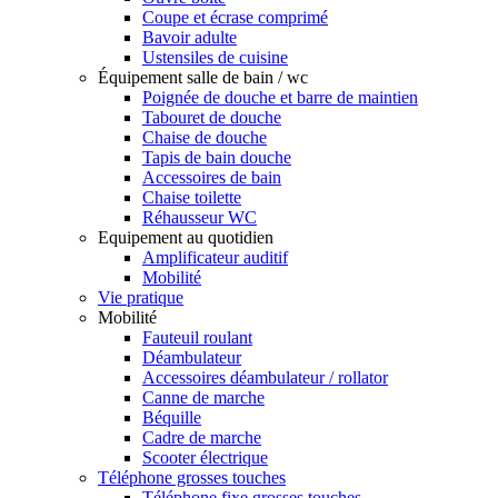
Coupe et écrase comprimé
Bavoir adulte
Ustensiles de cuisine
Équipement salle de bain / wc
Poignée de douche et barre de maintien
Tabouret de douche
Chaise de douche
Tapis de bain douche
Accessoires de bain
Chaise toilette
Réhausseur WC
Equipement au quotidien
Amplificateur auditif
Mobilité
Vie pratique
Mobilité
Fauteuil roulant
Déambulateur
Accessoires déambulateur / rollator
Canne de marche
Béquille
Cadre de marche
Scooter électrique
Téléphone grosses touches
Téléphone fixe grosses touches