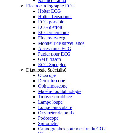
Balance Tanita
Electrocardiographe ECG
Holter ECG
Holter Tensionnel
ECG portable
ECG d'effort
ECG vétérinaire
Electrodes ecg
Moniteur de surveillance
Accessoires ECG
Papier pour ECG
Gel ultrason
ECG Spengler
Diagnostic Spécialisé
Otoscope
Dermatoscope
Ophtalmoscope
Matériel ophtalmologie
Trousse combinée
Lampe loupe
Loupe binoculaire
Oxymètre de pouls
Podoscope
Spiromètre
Capnographes pour mesure du CO2