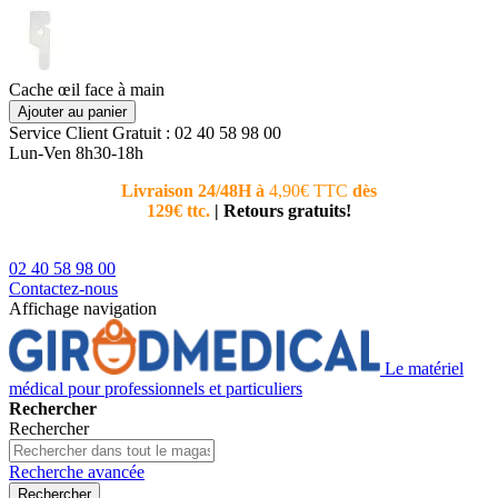
Cache œil face à main
Ajouter au panier
Service Client
Gratuit : 02 40 58 98 00
Lun-Ven 8h30-18h
Livraison 24/48H à
4,90€ TTC
dès
Nouvea
129€ ttc.
|
Retours gratuits!
téléphoni
conseiller
02 40 58 98 00
Contactez-nous
Affichage navigation
Le matériel
médical pour professionnels et particuliers
Rechercher
Rechercher
Recherche avancée
Rechercher