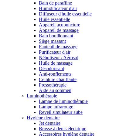
Bain de paraffine
Humidificateur d'air
Diffuseur d'huile essentielle
Huile essentielle
Appareil acupuncture
Appareil de massage
Bain bouillonnant
Siège massant
Fauteuil de massage
Purificateur d'air
Nébuliseur / Aérosol
Huile de massage
Désodorisant
Anti-ronflements
Ceinture chauffante
Pressothérapie
Aide au sommeil
Luminothérapie
Lampe de luminothérapie
Lampe infrarouge
Reveil simulateur aube
Hygiène dentaire
Jet dentaire
Brosse à dents électrique
Accessoires hygiène dentaire