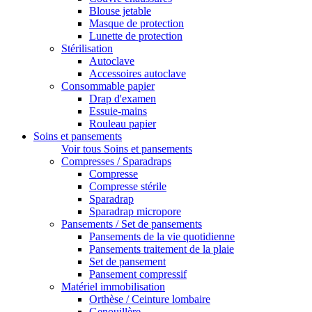
Blouse jetable
Masque de protection
Lunette de protection
Stérilisation
Autoclave
Accessoires autoclave
Consommable papier
Drap d'examen
Essuie-mains
Rouleau papier
Soins et pansements
Voir tous Soins et pansements
Compresses / Sparadraps
Compresse
Compresse stérile
Sparadrap
Sparadrap micropore
Pansements / Set de pansements
Pansements de la vie quotidienne
Pansements traitement de la plaie
Set de pansement
Pansement compressif
Matériel immobilisation
Orthèse / Ceinture lombaire
Genouillère