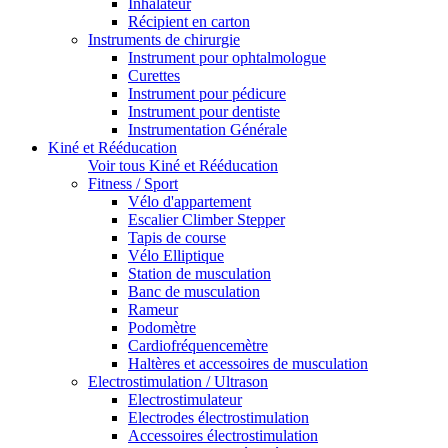
Inhalateur
Récipient en carton
Instruments de chirurgie
Instrument pour ophtalmologue
Curettes
Instrument pour pédicure
Instrument pour dentiste
Instrumentation Générale
Kiné et Rééducation
Voir tous Kiné et Rééducation
Fitness / Sport
Vélo d'appartement
Escalier Climber Stepper
Tapis de course
Vélo Elliptique
Station de musculation
Banc de musculation
Rameur
Podomètre
Cardiofréquencemètre
Haltères et accessoires de musculation
Electrostimulation / Ultrason
Electrostimulateur
Electrodes électrostimulation
Accessoires électrostimulation