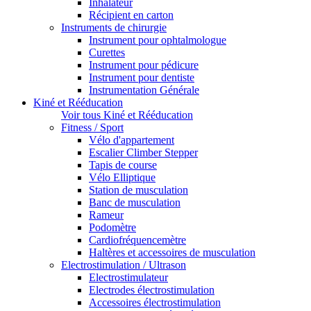
Inhalateur
Récipient en carton
Instruments de chirurgie
Instrument pour ophtalmologue
Curettes
Instrument pour pédicure
Instrument pour dentiste
Instrumentation Générale
Kiné et Rééducation
Voir tous Kiné et Rééducation
Fitness / Sport
Vélo d'appartement
Escalier Climber Stepper
Tapis de course
Vélo Elliptique
Station de musculation
Banc de musculation
Rameur
Podomètre
Cardiofréquencemètre
Haltères et accessoires de musculation
Electrostimulation / Ultrason
Electrostimulateur
Electrodes électrostimulation
Accessoires électrostimulation