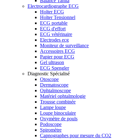
Balance Tanita
Electrocardiographe ECG
Holter ECG
Holter Tensionnel
ECG portable
ECG d'effort
ECG vétérinaire
Electrodes ecg
Moniteur de surveillance
Accessoires ECG
Papier pour ECG
Gel ultrason
ECG Spengler
Diagnostic Spécialisé
Otoscope
Dermatoscope
Ophtalmoscope
Matériel ophtalmologie
Trousse combinée
Lampe loupe
Loupe binoculaire
Oxymètre de pouls
Podoscope
Spiromètre
Capnographes pour mesure du CO2