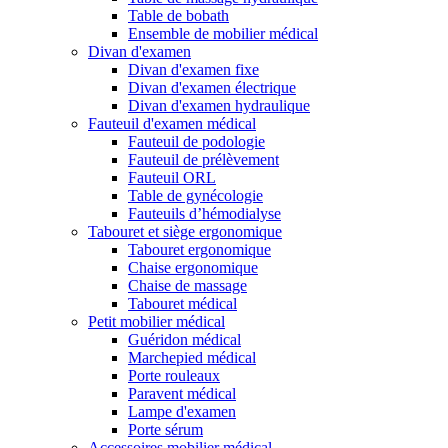
Table de bobath
Ensemble de mobilier médical
Divan d'examen
Divan d'examen fixe
Divan d'examen électrique
Divan d'examen hydraulique
Fauteuil d'examen médical
Fauteuil de podologie
Fauteuil de prélèvement
Fauteuil ORL
Table de gynécologie
Fauteuils d’hémodialyse
Tabouret et siège ergonomique
Tabouret ergonomique
Chaise ergonomique
Chaise de massage
Tabouret médical
Petit mobilier médical
Guéridon médical
Marchepied médical
Porte rouleaux
Paravent médical
Lampe d'examen
Porte sérum
Accessoires mobilier médical