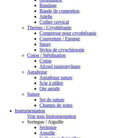
Bandage
Bande de contention
Attelle
Collier cervical
Thermo / Cryothérapie
Compresse pour cryothérapie
Couverture / Eponge
Spray
Stylos de cryochirurgie
Coton / Stérilisation
Coton
Alcool isopropylique
Agrafeuse
Agrafeuse suture
Scie à plâtre
Ote agrafe
Suture
Set de suture
Champs de soins
Instrumentation
Voir tous Instrumentation
Seringue / Aiguille
Seringue
Aiguille