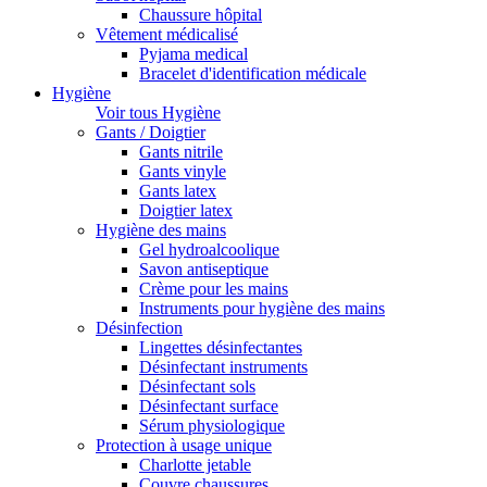
Chaussure hôpital
Vêtement médicalisé
Pyjama medical
Bracelet d'identification médicale
Hygiène
Voir tous Hygiène
Gants / Doigtier
Gants nitrile
Gants vinyle
Gants latex
Doigtier latex
Hygiène des mains
Gel hydroalcoolique
Savon antiseptique
Crème pour les mains
Instruments pour hygiène des mains
Désinfection
Lingettes désinfectantes
Désinfectant instruments
Désinfectant sols
Désinfectant surface
Sérum physiologique
Protection à usage unique
Charlotte jetable
Couvre chaussures