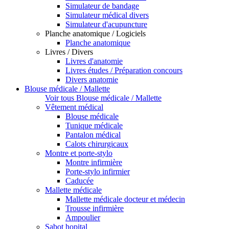
Simulateur de bandage
Simulateur médical divers
Simulateur d'acupuncture
Planche anatomique / Logiciels
Planche anatomique
Livres / Divers
Livres d'anatomie
Livres études / Préparation concours
Divers anatomie
Blouse médicale / Mallette
Voir tous Blouse médicale / Mallette
Vêtement médical
Blouse médicale
Tunique médicale
Pantalon médical
Calots chirurgicaux
Montre et porte-stylo
Montre infirmière
Porte-stylo infirmier
Caducée
Mallette médicale
Mallette médicale docteur et médecin
Trousse infirmière
Ampoulier
Sabot hopital