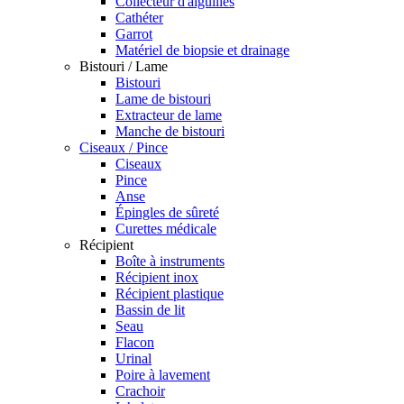
Collecteur d'aiguilles
Cathéter
Garrot
Matériel de biopsie et drainage
Bistouri / Lame
Bistouri
Lame de bistouri
Extracteur de lame
Manche de bistouri
Ciseaux / Pince
Ciseaux
Pince
Anse
Épingles de sûreté
Curettes médicale
Récipient
Boîte à instruments
Récipient inox
Récipient plastique
Bassin de lit
Seau
Flacon
Urinal
Poire à lavement
Crachoir