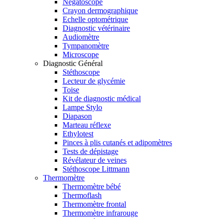
Négatoscope
Crayon dermographique
Echelle optométrique
Diagnostic vétérinaire
Audiomètre
Tympanomètre
Microscope
Diagnostic Général
Stéthoscope
Lecteur de glycémie
Toise
Kit de diagnostic médical
Lampe Stylo
Diapason
Marteau réflexe
Ethylotest
Pinces à plis cutanés et adipomètres
Tests de dépistage
Révélateur de veines
Stéthoscope Littmann
Thermomètre
Thermomètre bébé
Thermoflash
Thermomètre frontal
Thermomètre infrarouge