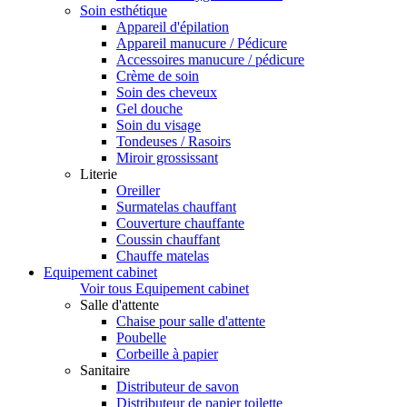
Soin esthétique
Appareil d'épilation
Appareil manucure / Pédicure
Accessoires manucure / pédicure
Crème de soin
Soin des cheveux
Gel douche
Soin du visage
Tondeuses / Rasoirs
Miroir grossissant
Literie
Oreiller
Surmatelas chauffant
Couverture chauffante
Coussin chauffant
Chauffe matelas
Equipement cabinet
Voir tous Equipement cabinet
Salle d'attente
Chaise pour salle d'attente
Poubelle
Corbeille à papier
Sanitaire
Distributeur de savon
Distributeur de papier toilette