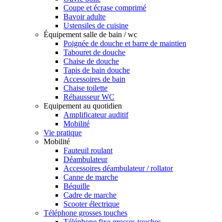
Coupe et écrase comprimé
Bavoir adulte
Ustensiles de cuisine
Équipement salle de bain / wc
Poignée de douche et barre de maintien
Tabouret de douche
Chaise de douche
Tapis de bain douche
Accessoires de bain
Chaise toilette
Réhausseur WC
Equipement au quotidien
Amplificateur auditif
Mobilité
Vie pratique
Mobilité
Fauteuil roulant
Déambulateur
Accessoires déambulateur / rollator
Canne de marche
Béquille
Cadre de marche
Scooter électrique
Téléphone grosses touches
Téléphone fixe grosses touches