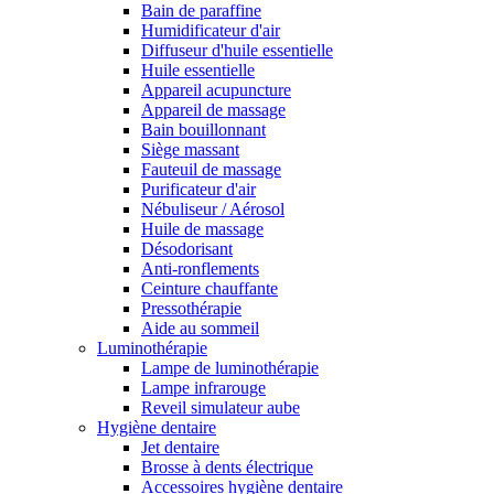
Bain de paraffine
Humidificateur d'air
Diffuseur d'huile essentielle
Huile essentielle
Appareil acupuncture
Appareil de massage
Bain bouillonnant
Siège massant
Fauteuil de massage
Purificateur d'air
Nébuliseur / Aérosol
Huile de massage
Désodorisant
Anti-ronflements
Ceinture chauffante
Pressothérapie
Aide au sommeil
Luminothérapie
Lampe de luminothérapie
Lampe infrarouge
Reveil simulateur aube
Hygiène dentaire
Jet dentaire
Brosse à dents électrique
Accessoires hygiène dentaire