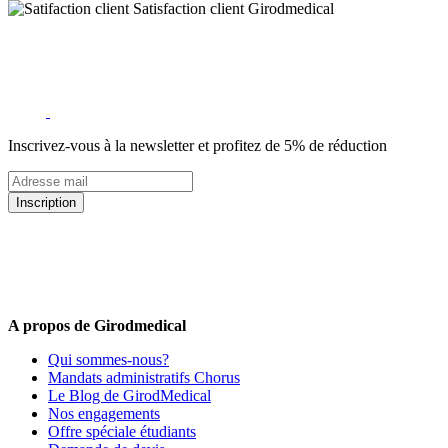
Satisfaction client Girodmedical
Inscrivez-vous à la newsletter et profitez de 5% de réduction
Inscription
5% de remise valable sur votre prochaine commande de matériel
médical !
Offres promotionnelles, nouveautés, dernières tendances : soyez les
premiers informés !
A propos de Girodmedical
Qui sommes-nous?
Mandats administratifs Chorus
Le Blog de GirodMedical
Nos engagements
Offre spéciale étudiants