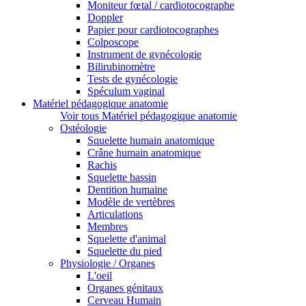
Moniteur fœtal / cardiotocographe
Doppler
Papier pour cardiotocographes
Colposcope
Instrument de gynécologie
Bilirubinomètre
Tests de gynécologie
Spéculum vaginal
Matériel pédagogique anatomie
Voir tous Matériel pédagogique anatomie
Ostéologie
Squelette humain anatomique
Crâne humain anatomique
Rachis
Squelette bassin
Dentition humaine
Modèle de vertèbres
Articulations
Membres
Squelette d'animal
Squelette du pied
Physiologie / Organes
L'oeil
Organes génitaux
Cerveau Humain