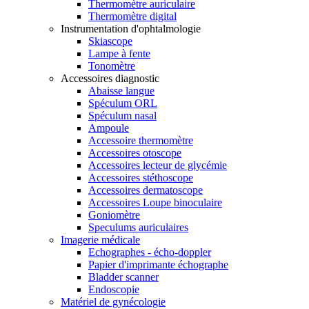
Thermomètre auriculaire
Thermomètre digital
Instrumentation d'ophtalmologie
Skiascope
Lampe à fente
Tonomètre
Accessoires diagnostic
Abaisse langue
Spéculum ORL
Spéculum nasal
Ampoule
Accessoire thermomètre
Accessoires otoscope
Accessoires lecteur de glycémie
Accessoires stéthoscope
Accessoires dermatoscope
Accessoires Loupe binoculaire
Goniomètre
Speculums auriculaires
Imagerie médicale
Echographes - écho-doppler
Papier d'imprimante échographe
Bladder scanner
Endoscopie
Matériel de gynécologie