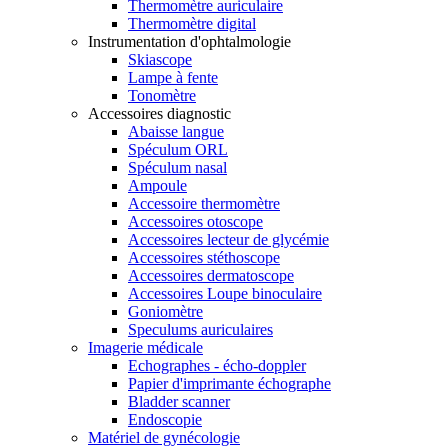
Thermomètre auriculaire
Thermomètre digital
Instrumentation d'ophtalmologie
Skiascope
Lampe à fente
Tonomètre
Accessoires diagnostic
Abaisse langue
Spéculum ORL
Spéculum nasal
Ampoule
Accessoire thermomètre
Accessoires otoscope
Accessoires lecteur de glycémie
Accessoires stéthoscope
Accessoires dermatoscope
Accessoires Loupe binoculaire
Goniomètre
Speculums auriculaires
Imagerie médicale
Echographes - écho-doppler
Papier d'imprimante échographe
Bladder scanner
Endoscopie
Matériel de gynécologie