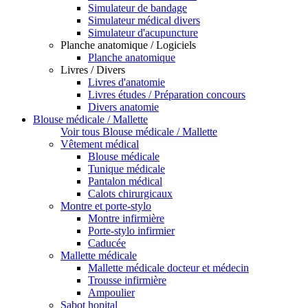
Simulateur de bandage
Simulateur médical divers
Simulateur d'acupuncture
Planche anatomique / Logiciels
Planche anatomique
Livres / Divers
Livres d'anatomie
Livres études / Préparation concours
Divers anatomie
Blouse médicale / Mallette
Voir tous Blouse médicale / Mallette
Vêtement médical
Blouse médicale
Tunique médicale
Pantalon médical
Calots chirurgicaux
Montre et porte-stylo
Montre infirmière
Porte-stylo infirmier
Caducée
Mallette médicale
Mallette médicale docteur et médecin
Trousse infirmière
Ampoulier
Sabot hopital