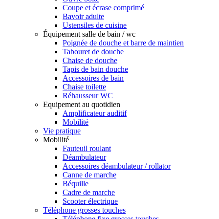
Coupe et écrase comprimé
Bavoir adulte
Ustensiles de cuisine
Équipement salle de bain / wc
Poignée de douche et barre de maintien
Tabouret de douche
Chaise de douche
Tapis de bain douche
Accessoires de bain
Chaise toilette
Réhausseur WC
Equipement au quotidien
Amplificateur auditif
Mobilité
Vie pratique
Mobilité
Fauteuil roulant
Déambulateur
Accessoires déambulateur / rollator
Canne de marche
Béquille
Cadre de marche
Scooter électrique
Téléphone grosses touches
Téléphone fixe grosses touches