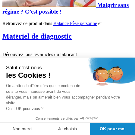
Maigrir sans
régime ? C’est possible !
Retrouvez ce produit dans
Balance Pèse personne
et
Matériel de diagnostic
.
Découvrez tous les articles du fabricant
Tanita
Salut c'est nous...
les Cookies !
Nous avons trouvé d'autres produits que vous pourriez aimer !
On a attendu d'être sûrs que le contenu de
ce site vous intéresse avant de vous
déranger, mais on aimerait bien vous accompagner pendant votre
visite...
Nos avantages clients
C'est OK pour vous ?
Conseil avant vente
Meilleurs prix du web
Consentements certifiés par
Expedition sous 24/48h
Des
Non merci
Je choisis
OK pour moi
milliers de références de marque au meilleur prix.