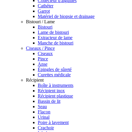
Collecteur d'aiguilles
Cathéter
Garrot
Matériel de biopsie et drainage
Bistouri / Lame
Bistouri
Lame de bistouri
Extracteur de lame
Manche de bistouri
Ciseaux / Pince
Ciseaux
Pince
Anse
Épingles de sûreté
Curettes médicale
Récipient
Boîte à instruments
Récipient inox
Récipient plastique
Bassin de lit
Seau
Flacon
Urinal
Poire à lavement
Crachoir