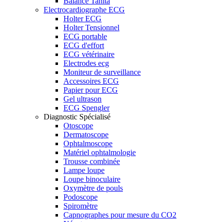
Balance Tanita
Electrocardiographe ECG
Holter ECG
Holter Tensionnel
ECG portable
ECG d'effort
ECG vétérinaire
Electrodes ecg
Moniteur de surveillance
Accessoires ECG
Papier pour ECG
Gel ultrason
ECG Spengler
Diagnostic Spécialisé
Otoscope
Dermatoscope
Ophtalmoscope
Matériel ophtalmologie
Trousse combinée
Lampe loupe
Loupe binoculaire
Oxymètre de pouls
Podoscope
Spiromètre
Capnographes pour mesure du CO2