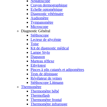
Négatoscope
Crayon dermographique
Echelle optométrique
Diagnostic vétérinaire
Audiomètre
Tympanomètre
Microscope
Diagnostic Général
Stéthoscope
Lecteur de glycémie
Toise
Kit de diagnostic médical
Lampe Stylo
Diapason
Marteau réflexe
Ethylotest
Pinces à plis cutanés et adipomètres
Tests de dépistage
Révélateur de veines
Stéthoscope Littmann
Thermomètre
Thermomètre bébé
Thermoflash
Thermomètre frontal
Thermomètre infrarouge