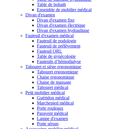
Table de bobath
Ensemble de mobilier médical
Divan d'examen
Divan d'examen fixe
Divan d'examen électrique
Divan d'examen hydraulique
Fauteuil d'examen médical
Fauteuil de podologie
Fauteuil de prélèvement
Fauteuil ORL
Table de gynécologie
Fauteuils d’hémodialyse
Tabouret et siège ergonomique
Tabouret ergonomique
Chaise ergonomique
Chaise de massage
Tabouret médical
Petit mobilier médical
Guéridon médical
Marchepied médical
Porte rouleaux
Paravent médical
Lampe d'examen
Porte sérum
Accessoires mobilier médical