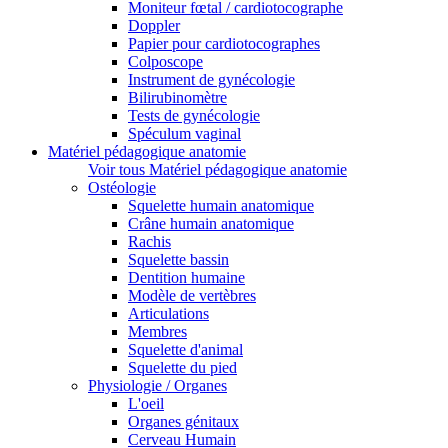
Moniteur fœtal / cardiotocographe
Doppler
Papier pour cardiotocographes
Colposcope
Instrument de gynécologie
Bilirubinomètre
Tests de gynécologie
Spéculum vaginal
Matériel pédagogique anatomie
Voir tous Matériel pédagogique anatomie
Ostéologie
Squelette humain anatomique
Crâne humain anatomique
Rachis
Squelette bassin
Dentition humaine
Modèle de vertèbres
Articulations
Membres
Squelette d'animal
Squelette du pied
Physiologie / Organes
L'oeil
Organes génitaux
Cerveau Humain