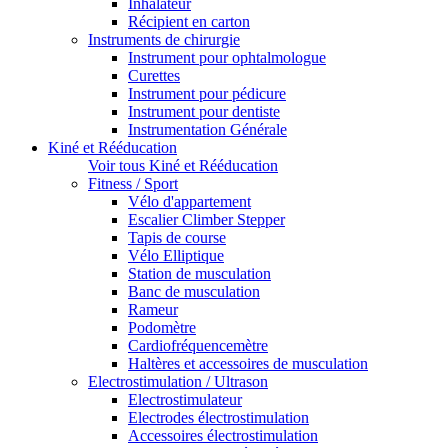
Inhalateur
Récipient en carton
Instruments de chirurgie
Instrument pour ophtalmologue
Curettes
Instrument pour pédicure
Instrument pour dentiste
Instrumentation Générale
Kiné et Rééducation
Voir tous Kiné et Rééducation
Fitness / Sport
Vélo d'appartement
Escalier Climber Stepper
Tapis de course
Vélo Elliptique
Station de musculation
Banc de musculation
Rameur
Podomètre
Cardiofréquencemètre
Haltères et accessoires de musculation
Electrostimulation / Ultrason
Electrostimulateur
Electrodes électrostimulation
Accessoires électrostimulation