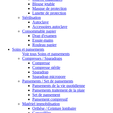
Blouse jetable
Masque de protection
Lunette de protection
Stérilisation
Autoclave
Accessoires autoclave
Consommable papier
Drap d'examen
Essuie-mains
Rouleau papier
Soins et pansements
Voir tous Soins et pansements
Compresses / Sparadraps
Compresse
Compresse stérile
Sparadrap
Sparadrap micropore
Pansements / Set de pansements
Pansements de la vie quotidienne
Pansements traitement de la plaie
Set de pansement
Pansement compressif
Matériel immobilisation
Orthèse / Ceinture lombaire
Genouillère