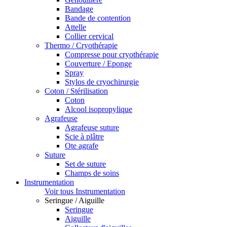
Bandage
Bande de contention
Attelle
Collier cervical
Thermo / Cryothérapie
Compresse pour cryothérapie
Couverture / Eponge
Spray
Stylos de cryochirurgie
Coton / Stérilisation
Coton
Alcool isopropylique
Agrafeuse
Agrafeuse suture
Scie à plâtre
Ote agrafe
Suture
Set de suture
Champs de soins
Instrumentation
Voir tous Instrumentation
Seringue / Aiguille
Seringue
Aiguille