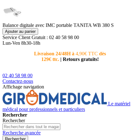
Balance digitale avec IMC portable TANITA WB 380 S
Ajouter au panier
Service Client
Gratuit : 02 40 58 98 00
Lun-Ven 8h30-18h
Livraison 24/48H à
4,90€ TTC
dès
Nouvea
129€ ttc.
|
Retours gratuits!
téléphoni
conseiller
02 40 58 98 00
Contactez-nous
Affichage navigation
Le matériel
médical pour professionnels et particuliers
Rechercher
Rechercher
Recherche avancée
Rechercher