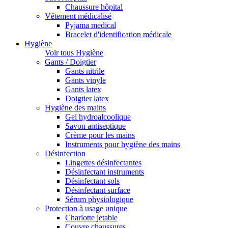
Chaussure hôpital
Vêtement médicalisé
Pyjama medical
Bracelet d'identification médicale
Hygiène
Voir tous Hygiène
Gants / Doigtier
Gants nitrile
Gants vinyle
Gants latex
Doigtier latex
Hygiène des mains
Gel hydroalcoolique
Savon antiseptique
Crème pour les mains
Instruments pour hygiène des mains
Désinfection
Lingettes désinfectantes
Désinfectant instruments
Désinfectant sols
Désinfectant surface
Sérum physiologique
Protection à usage unique
Charlotte jetable
Couvre chaussures