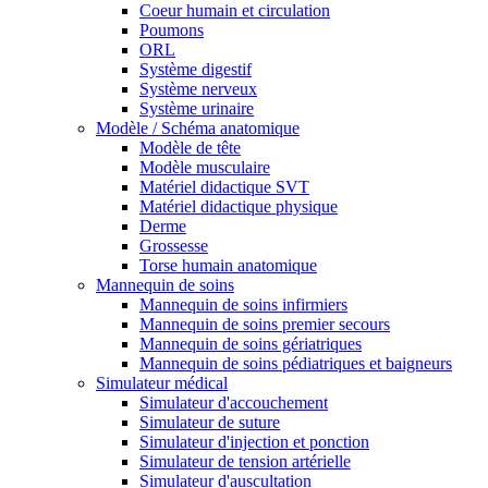
Coeur humain et circulation
Poumons
ORL
Système digestif
Système nerveux
Système urinaire
Modèle / Schéma anatomique
Modèle de tête
Modèle musculaire
Matériel didactique SVT
Matériel didactique physique
Derme
Grossesse
Torse humain anatomique
Mannequin de soins
Mannequin de soins infirmiers
Mannequin de soins premier secours
Mannequin de soins gériatriques
Mannequin de soins pédiatriques et baigneurs
Simulateur médical
Simulateur d'accouchement
Simulateur de suture
Simulateur d'injection et ponction
Simulateur de tension artérielle
Simulateur d'auscultation