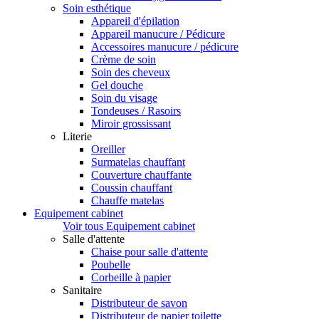
Soin esthétique
Appareil d'épilation
Appareil manucure / Pédicure
Accessoires manucure / pédicure
Crème de soin
Soin des cheveux
Gel douche
Soin du visage
Tondeuses / Rasoirs
Miroir grossissant
Literie
Oreiller
Surmatelas chauffant
Couverture chauffante
Coussin chauffant
Chauffe matelas
Equipement cabinet
Voir tous Equipement cabinet
Salle d'attente
Chaise pour salle d'attente
Poubelle
Corbeille à papier
Sanitaire
Distributeur de savon
Distributeur de papier toilette