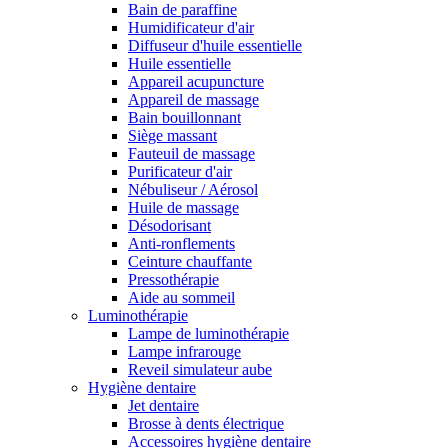
Bain de paraffine
Humidificateur d'air
Diffuseur d'huile essentielle
Huile essentielle
Appareil acupuncture
Appareil de massage
Bain bouillonnant
Siège massant
Fauteuil de massage
Purificateur d'air
Nébuliseur / Aérosol
Huile de massage
Désodorisant
Anti-ronflements
Ceinture chauffante
Pressothérapie
Aide au sommeil
Luminothérapie
Lampe de luminothérapie
Lampe infrarouge
Reveil simulateur aube
Hygiène dentaire
Jet dentaire
Brosse à dents électrique
Accessoires hygiène dentaire