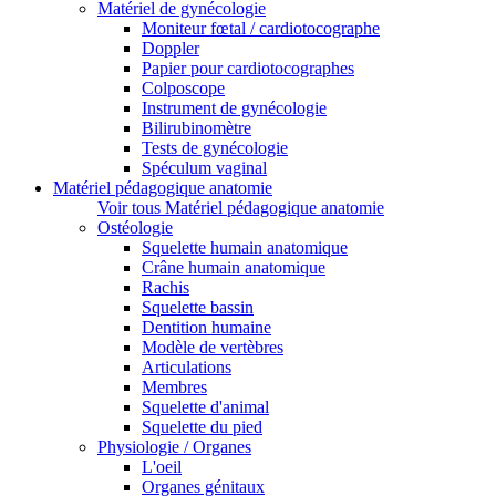
Matériel de gynécologie
Moniteur fœtal / cardiotocographe
Doppler
Papier pour cardiotocographes
Colposcope
Instrument de gynécologie
Bilirubinomètre
Tests de gynécologie
Spéculum vaginal
Matériel pédagogique anatomie
Voir tous Matériel pédagogique anatomie
Ostéologie
Squelette humain anatomique
Crâne humain anatomique
Rachis
Squelette bassin
Dentition humaine
Modèle de vertèbres
Articulations
Membres
Squelette d'animal
Squelette du pied
Physiologie / Organes
L'oeil
Organes génitaux