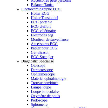
Accessoires pèse personne
Balance Tanita
Electrocardiographe ECG
Holter ECG
Holter Tensionnel
ECG portable
ECG d'effort
ECG vétérinaire
Electrodes ecg
Moniteur de surveillance
Accessoires ECG
Papier pour ECG
Gel ultrason
ECG Spengler
Diagnostic Spécialisé
Otoscope
Dermatoscope
Ophtalmoscope
Matériel ophtalmologie
Trousse combinée
Lampe loupe
Loupe binoculaire
Oxymètre de pouls
Podoscope
Spiromètre