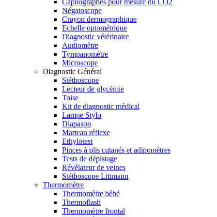
Capnographes pour mesure du CO2
Négatoscope
Crayon dermographique
Echelle optométrique
Diagnostic vétérinaire
Audiomètre
Tympanomètre
Microscope
Diagnostic Général
Stéthoscope
Lecteur de glycémie
Toise
Kit de diagnostic médical
Lampe Stylo
Diapason
Marteau réflexe
Ethylotest
Pinces à plis cutanés et adipomètres
Tests de dépistage
Révélateur de veines
Stéthoscope Littmann
Thermomètre
Thermomètre bébé
Thermoflash
Thermomètre frontal