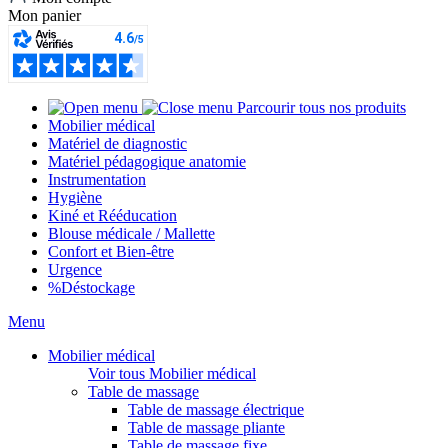
Mon panier
Parcourir tous nos produits
Mobilier médical
Matériel de diagnostic
Matériel pédagogique anatomie
Instrumentation
Hygiène
Kiné et Rééducation
Blouse médicale / Mallette
Confort et Bien-être
Urgence
%
Déstockage
Menu
Mobilier médical
Voir tous Mobilier médical
Table de massage
Table de massage électrique
Table de massage pliante
Table de massage fixe