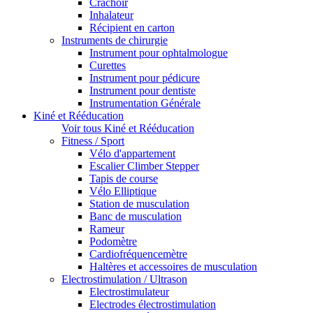
Crachoir
Inhalateur
Récipient en carton
Instruments de chirurgie
Instrument pour ophtalmologue
Curettes
Instrument pour pédicure
Instrument pour dentiste
Instrumentation Générale
Kiné et Rééducation
Voir tous Kiné et Rééducation
Fitness / Sport
Vélo d'appartement
Escalier Climber Stepper
Tapis de course
Vélo Elliptique
Station de musculation
Banc de musculation
Rameur
Podomètre
Cardiofréquencemètre
Haltères et accessoires de musculation
Electrostimulation / Ultrason
Electrostimulateur
Electrodes électrostimulation