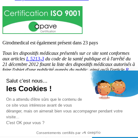
Girodmedical est également présent dans 23 pays
Tous les dispositifs médicaux présentés sur ce site sont conformes
aux articles
L 5213-3
du code de la santé publique et à l'arrêté du
21 décembre 2012 fixant la liste des dispositifs médicaux autorisés à
faire l'objet d'une publicité auprès du public, ainsi qu'à l'article
R
5213-1
du code de la santé publique. Par conséquent, ils peuvent
Salut c'est nous...
être légalement promus et rendus accessibles au public.
les Cookies !
© 2026 Girodmedical. Tous droits réservés.
On a attendu d'être sûrs que le contenu de
ce site vous intéresse avant de vous
déranger, mais on aimerait bien vous accompagner pendant votre
Paiement 100 % sécurisé !
visite...
Contrôle Anti-Fraude, Certificat SSL
C'est OK pour vous ?
Consentements certifiés par