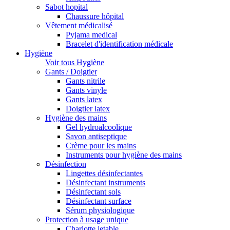
Sabot hopital
Chaussure hôpital
Vêtement médicalisé
Pyjama medical
Bracelet d'identification médicale
Hygiène
Voir tous Hygiène
Gants / Doigtier
Gants nitrile
Gants vinyle
Gants latex
Doigtier latex
Hygiène des mains
Gel hydroalcoolique
Savon antiseptique
Crème pour les mains
Instruments pour hygiène des mains
Désinfection
Lingettes désinfectantes
Désinfectant instruments
Désinfectant sols
Désinfectant surface
Sérum physiologique
Protection à usage unique
Charlotte jetable