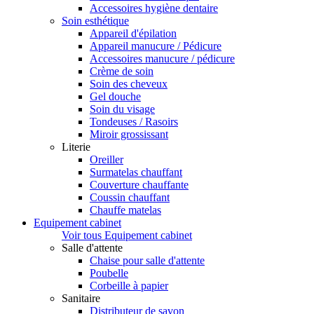
Accessoires hygiène dentaire
Soin esthétique
Appareil d'épilation
Appareil manucure / Pédicure
Accessoires manucure / pédicure
Crème de soin
Soin des cheveux
Gel douche
Soin du visage
Tondeuses / Rasoirs
Miroir grossissant
Literie
Oreiller
Surmatelas chauffant
Couverture chauffante
Coussin chauffant
Chauffe matelas
Equipement cabinet
Voir tous Equipement cabinet
Salle d'attente
Chaise pour salle d'attente
Poubelle
Corbeille à papier
Sanitaire
Distributeur de savon