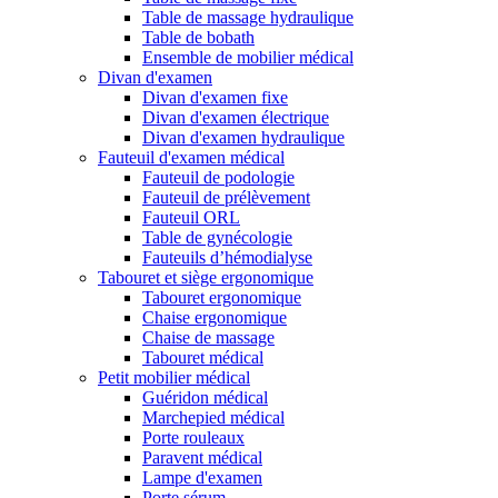
Table de massage hydraulique
Table de bobath
Ensemble de mobilier médical
Divan d'examen
Divan d'examen fixe
Divan d'examen électrique
Divan d'examen hydraulique
Fauteuil d'examen médical
Fauteuil de podologie
Fauteuil de prélèvement
Fauteuil ORL
Table de gynécologie
Fauteuils d’hémodialyse
Tabouret et siège ergonomique
Tabouret ergonomique
Chaise ergonomique
Chaise de massage
Tabouret médical
Petit mobilier médical
Guéridon médical
Marchepied médical
Porte rouleaux
Paravent médical
Lampe d'examen
Porte sérum