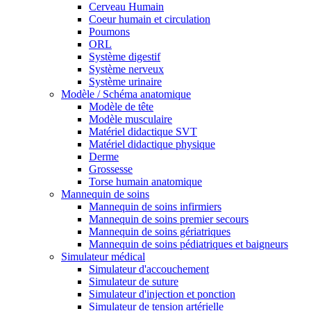
Cerveau Humain
Coeur humain et circulation
Poumons
ORL
Système digestif
Système nerveux
Système urinaire
Modèle / Schéma anatomique
Modèle de tête
Modèle musculaire
Matériel didactique SVT
Matériel didactique physique
Derme
Grossesse
Torse humain anatomique
Mannequin de soins
Mannequin de soins infirmiers
Mannequin de soins premier secours
Mannequin de soins gériatriques
Mannequin de soins pédiatriques et baigneurs
Simulateur médical
Simulateur d'accouchement
Simulateur de suture
Simulateur d'injection et ponction
Simulateur de tension artérielle