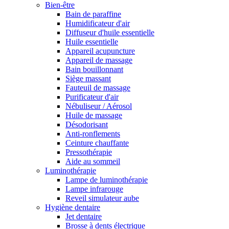
Bien-être
Bain de paraffine
Humidificateur d'air
Diffuseur d'huile essentielle
Huile essentielle
Appareil acupuncture
Appareil de massage
Bain bouillonnant
Siège massant
Fauteuil de massage
Purificateur d'air
Nébuliseur / Aérosol
Huile de massage
Désodorisant
Anti-ronflements
Ceinture chauffante
Pressothérapie
Aide au sommeil
Luminothérapie
Lampe de luminothérapie
Lampe infrarouge
Reveil simulateur aube
Hygiène dentaire
Jet dentaire
Brosse à dents électrique