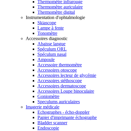
Thermomètre infrarouge
Thermomètre auriculaire
Thermomètre digital
Instrumentation d'ophtalmologie
Skiascope
Lampe à fente
Tonomètre
Accessoires diagnostic
Abaisse langue
Spéculum ORL
Spéculum nasal
Ampoule
Accessoire thermomètre
Accessoires otoscope
Accessoires lecteur de glycémie
Accessoires stéthoscope
Accessoires dermatoscope
Accessoires Loupe binoculaire
Goniomètre
Speculums auriculaires
Imagerie médicale
Echographes - écho-doppler
Papier d'imprimante échographe
Bladder scanner
Endoscopie