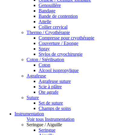
Genouillère
Bandage
Bande de contention
Attelle
Collier cervical
Thermo / Cryothérapie
Compresse pour cryothérapie
Couverture / Eponge
Spray
Stylos de cryochirurgie
Coton / Stérilisation
Coton
Alcool isopropylique
Agrafeuse
Agrafeuse suture
Scie à plâtre
Ote agrafe
Suture
Set de suture
Champs de soins
Instrumentation
Voir tous Instrumentation
Seringue / Aiguille
Seringue