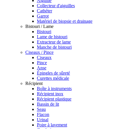
Aiguille
Collecteur d'aiguilles
Cathéter
Garrot
Matériel de biopsie et drainage
Bistouri / Lame
Bistouri
Lame de bistouri
Extracteur de lame
Manche de bistouri
Ciseaux / Pince
Ciseaux
Pince
Anse
Épingles de sûreté
Curettes médicale
Récipient
Boîte à instruments
Récipient inox
Récipient plastique
Bassin de lit
Seau
Flacon
Urinal
Poire à lavement