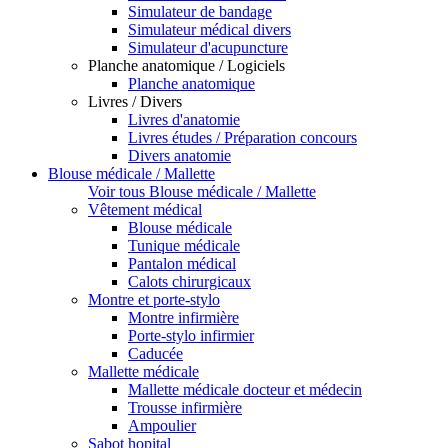
Simulateur de bandage
Simulateur médical divers
Simulateur d'acupuncture
Planche anatomique / Logiciels
Planche anatomique
Livres / Divers
Livres d'anatomie
Livres études / Préparation concours
Divers anatomie
Blouse médicale / Mallette
Voir tous Blouse médicale / Mallette
Vêtement médical
Blouse médicale
Tunique médicale
Pantalon médical
Calots chirurgicaux
Montre et porte-stylo
Montre infirmière
Porte-stylo infirmier
Caducée
Mallette médicale
Mallette médicale docteur et médecin
Trousse infirmière
Ampoulier
Sabot hopital