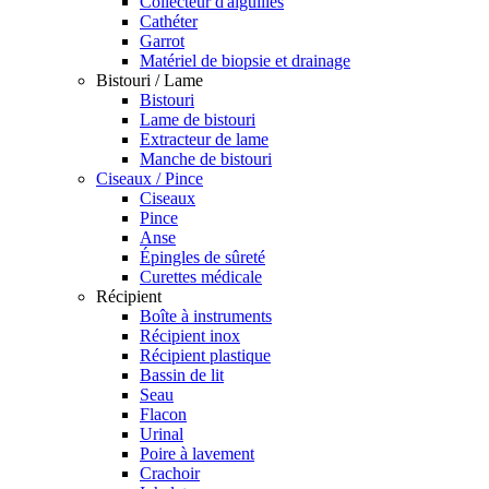
Collecteur d'aiguilles
Cathéter
Garrot
Matériel de biopsie et drainage
Bistouri / Lame
Bistouri
Lame de bistouri
Extracteur de lame
Manche de bistouri
Ciseaux / Pince
Ciseaux
Pince
Anse
Épingles de sûreté
Curettes médicale
Récipient
Boîte à instruments
Récipient inox
Récipient plastique
Bassin de lit
Seau
Flacon
Urinal
Poire à lavement
Crachoir