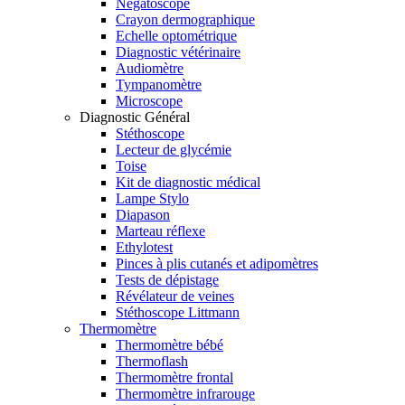
Négatoscope
Crayon dermographique
Echelle optométrique
Diagnostic vétérinaire
Audiomètre
Tympanomètre
Microscope
Diagnostic Général
Stéthoscope
Lecteur de glycémie
Toise
Kit de diagnostic médical
Lampe Stylo
Diapason
Marteau réflexe
Ethylotest
Pinces à plis cutanés et adipomètres
Tests de dépistage
Révélateur de veines
Stéthoscope Littmann
Thermomètre
Thermomètre bébé
Thermoflash
Thermomètre frontal
Thermomètre infrarouge