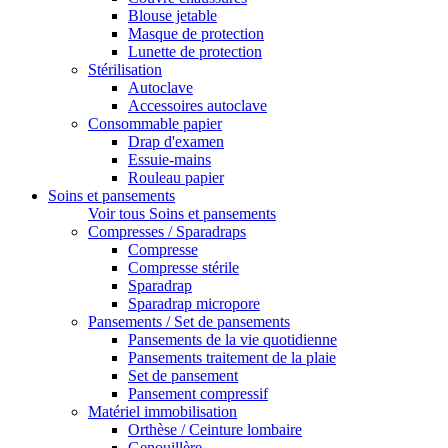
Blouse jetable
Masque de protection
Lunette de protection
Stérilisation
Autoclave
Accessoires autoclave
Consommable papier
Drap d'examen
Essuie-mains
Rouleau papier
Soins et pansements
Voir tous Soins et pansements
Compresses / Sparadraps
Compresse
Compresse stérile
Sparadrap
Sparadrap micropore
Pansements / Set de pansements
Pansements de la vie quotidienne
Pansements traitement de la plaie
Set de pansement
Pansement compressif
Matériel immobilisation
Orthèse / Ceinture lombaire
Genouillère