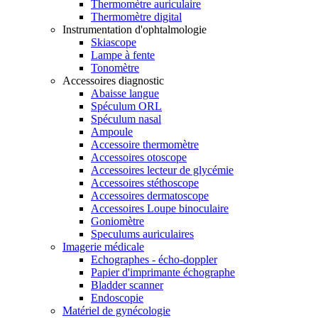
Thermomètre auriculaire
Thermomètre digital
Instrumentation d'ophtalmologie
Skiascope
Lampe à fente
Tonomètre
Accessoires diagnostic
Abaisse langue
Spéculum ORL
Spéculum nasal
Ampoule
Accessoire thermomètre
Accessoires otoscope
Accessoires lecteur de glycémie
Accessoires stéthoscope
Accessoires dermatoscope
Accessoires Loupe binoculaire
Goniomètre
Speculums auriculaires
Imagerie médicale
Echographes - écho-doppler
Papier d'imprimante échographe
Bladder scanner
Endoscopie
Matériel de gynécologie