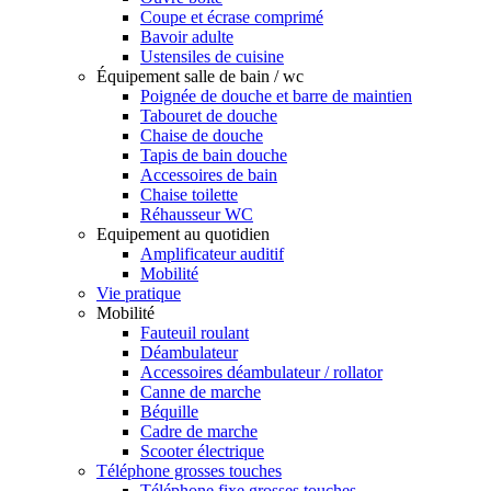
Coupe et écrase comprimé
Bavoir adulte
Ustensiles de cuisine
Équipement salle de bain / wc
Poignée de douche et barre de maintien
Tabouret de douche
Chaise de douche
Tapis de bain douche
Accessoires de bain
Chaise toilette
Réhausseur WC
Equipement au quotidien
Amplificateur auditif
Mobilité
Vie pratique
Mobilité
Fauteuil roulant
Déambulateur
Accessoires déambulateur / rollator
Canne de marche
Béquille
Cadre de marche
Scooter électrique
Téléphone grosses touches
Téléphone fixe grosses touches