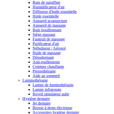
Bain de paraffine
Humidificateur d'air
Diffuseur d'huile essentielle
Huile essentielle
Appareil acupuncture
Appareil de massage
Bain bouillonnant
Siège massant
Fauteuil de massage
Purificateur d'air
Nébuliseur / Aérosol
Huile de massage
Désodorisant
Anti-ronflements
Ceinture chauffante
Pressothérapie
Aide au sommeil
Luminothérapie
Lampe de luminothérapie
Lampe infrarouge
Reveil simulateur aube
Hygiène dentaire
Jet dentaire
Brosse à dents électrique
Accessoires hygiène dentaire