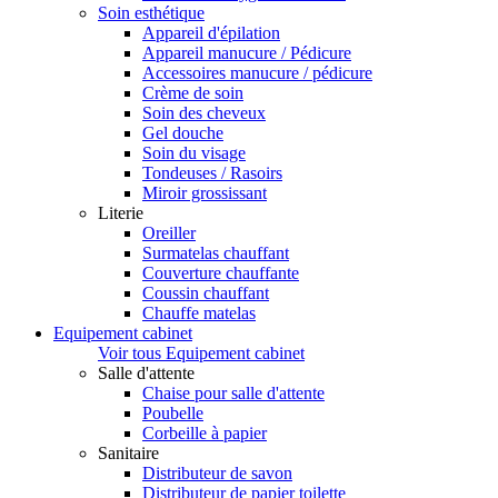
Soin esthétique
Appareil d'épilation
Appareil manucure / Pédicure
Accessoires manucure / pédicure
Crème de soin
Soin des cheveux
Gel douche
Soin du visage
Tondeuses / Rasoirs
Miroir grossissant
Literie
Oreiller
Surmatelas chauffant
Couverture chauffante
Coussin chauffant
Chauffe matelas
Equipement cabinet
Voir tous Equipement cabinet
Salle d'attente
Chaise pour salle d'attente
Poubelle
Corbeille à papier
Sanitaire
Distributeur de savon
Distributeur de papier toilette