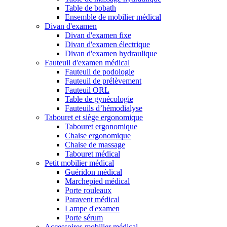
Table de bobath
Ensemble de mobilier médical
Divan d'examen
Divan d'examen fixe
Divan d'examen électrique
Divan d'examen hydraulique
Fauteuil d'examen médical
Fauteuil de podologie
Fauteuil de prélèvement
Fauteuil ORL
Table de gynécologie
Fauteuils d’hémodialyse
Tabouret et siège ergonomique
Tabouret ergonomique
Chaise ergonomique
Chaise de massage
Tabouret médical
Petit mobilier médical
Guéridon médical
Marchepied médical
Porte rouleaux
Paravent médical
Lampe d'examen
Porte sérum
Accessoires mobilier médical