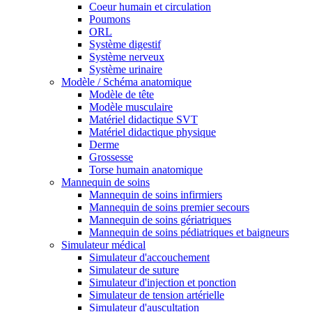
Coeur humain et circulation
Poumons
ORL
Système digestif
Système nerveux
Système urinaire
Modèle / Schéma anatomique
Modèle de tête
Modèle musculaire
Matériel didactique SVT
Matériel didactique physique
Derme
Grossesse
Torse humain anatomique
Mannequin de soins
Mannequin de soins infirmiers
Mannequin de soins premier secours
Mannequin de soins gériatriques
Mannequin de soins pédiatriques et baigneurs
Simulateur médical
Simulateur d'accouchement
Simulateur de suture
Simulateur d'injection et ponction
Simulateur de tension artérielle
Simulateur d'auscultation