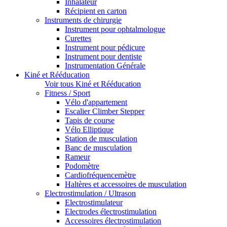
Inhalateur
Récipient en carton
Instruments de chirurgie
Instrument pour ophtalmologue
Curettes
Instrument pour pédicure
Instrument pour dentiste
Instrumentation Générale
Kiné et Rééducation
Voir tous Kiné et Rééducation
Fitness / Sport
Vélo d'appartement
Escalier Climber Stepper
Tapis de course
Vélo Elliptique
Station de musculation
Banc de musculation
Rameur
Podomètre
Cardiofréquencemètre
Haltères et accessoires de musculation
Electrostimulation / Ultrason
Electrostimulateur
Electrodes électrostimulation
Accessoires électrostimulation