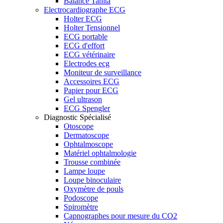
Balance Tanita
Electrocardiographe ECG
Holter ECG
Holter Tensionnel
ECG portable
ECG d'effort
ECG vétérinaire
Electrodes ecg
Moniteur de surveillance
Accessoires ECG
Papier pour ECG
Gel ultrason
ECG Spengler
Diagnostic Spécialisé
Otoscope
Dermatoscope
Ophtalmoscope
Matériel ophtalmologie
Trousse combinée
Lampe loupe
Loupe binoculaire
Oxymètre de pouls
Podoscope
Spiromètre
Capnographes pour mesure du CO2