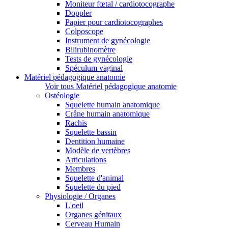
Moniteur fœtal / cardiotocographe
Doppler
Papier pour cardiotocographes
Colposcope
Instrument de gynécologie
Bilirubinomètre
Tests de gynécologie
Spéculum vaginal
Matériel pédagogique anatomie
Voir tous Matériel pédagogique anatomie
Ostéologie
Squelette humain anatomique
Crâne humain anatomique
Rachis
Squelette bassin
Dentition humaine
Modèle de vertèbres
Articulations
Membres
Squelette d'animal
Squelette du pied
Physiologie / Organes
L'oeil
Organes génitaux
Cerveau Humain