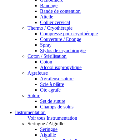
Bandage
Bande de contention
Attelle
Collier cervical
Thermo / Cryothérapie
Compresse pour cryothérapie
Couverture / Eponge
Spray
Stylos de cryochirurgie
Coton / Stérilisation
Coton
Alcool isopropylique
Agrafeuse
Agrafeuse suture
Scie à plâtre
Ote agrafe
Suture
Set de suture
Champs de soins
Instrumentation
Voir tous Instrumentation
Seringue / Aiguille
Seringue
Aiguille