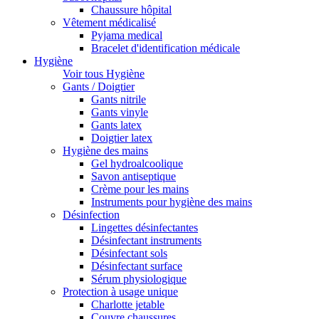
Chaussure hôpital
Vêtement médicalisé
Pyjama medical
Bracelet d'identification médicale
Hygiène
Voir tous Hygiène
Gants / Doigtier
Gants nitrile
Gants vinyle
Gants latex
Doigtier latex
Hygiène des mains
Gel hydroalcoolique
Savon antiseptique
Crème pour les mains
Instruments pour hygiène des mains
Désinfection
Lingettes désinfectantes
Désinfectant instruments
Désinfectant sols
Désinfectant surface
Sérum physiologique
Protection à usage unique
Charlotte jetable
Couvre chaussures