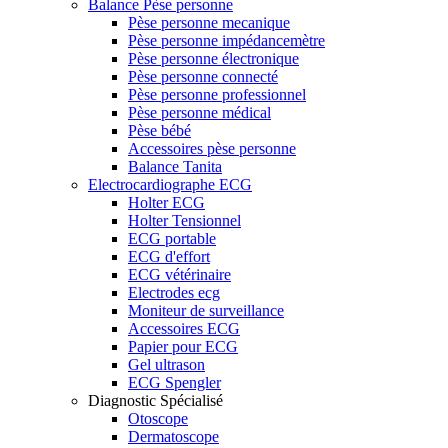
Balance Pèse personne
Pèse personne mecanique
Pèse personne impédancemètre
Pèse personne électronique
Pèse personne connecté
Pèse personne professionnel
Pèse personne médical
Pèse bébé
Accessoires pèse personne
Balance Tanita
Electrocardiographe ECG
Holter ECG
Holter Tensionnel
ECG portable
ECG d'effort
ECG vétérinaire
Electrodes ecg
Moniteur de surveillance
Accessoires ECG
Papier pour ECG
Gel ultrason
ECG Spengler
Diagnostic Spécialisé
Otoscope
Dermatoscope