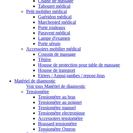
Chaise de massage
Tabouret médical
Petit mobilier médical
Guéridon médical
Marchepied médical
Porte rouleaux
Paravent médical
Lampe d'examen
Porte sérum
Accessoires mobilier médical
Coussin de massage
Têtière
Housse de protection pour table de massage
Housse de transport
Etriers / Appui-jambes / repose-bras
Matériel de diagnostic
Voir tous Matériel de diagnostic
Tensiomètre
Tensiomètre au bras
Tensiomètre au poignet
Tensiomètre manuel
Tensiomètre electronique
Accessoires tensiomètre
Brassard tensiomètre
Tensiomètre Omron