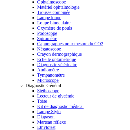
Ophtalmoscope
Matériel ophtalmologie
Trousse combinée
Lampe loupe
Loupe binoculaire
Oxymètre de pouls
Podoscope
Spiromètre
Capnographes pour mesure du CO2
Négatoscope
Crayon dermographique
Echelle optométrique
Diagnostic vétérinaire
Audiomètre
Tympanomètre
Microscope
Diagnostic Général
Stéthoscope
Lecteur de glycémie
Toise
Kit de diagnostic médical
Lampe Stylo
Diapason
Marteau réflexe
Ethylotest