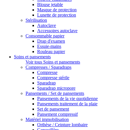
Blouse jetable
Masque de protection
Lunette de protection
Stérilisation
Autoclave
Accessoires autoclave
Consommable papier
Drap d'examen
Essuie-mains
Rouleau papier
Soins et pansements
Voir tous Soins et pansements
Compresses / Sparadraps
Compresse
Compresse stérile
Sparadrap
Sparadrap micropore
Pansements / Set de pansements
Pansements de la vie quotidienne
Pansements traitement de la plaie
Set de pansement
Pansement compressif
Matériel immobilisation
Orthèse / Ceinture lombaire
Genouillère