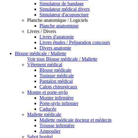
Simulateur de bandage
Simulateur médical divers
Simulateur d'acupuncture
Planche anatomique / Logiciels
Planche anatomique
Livres / Divers
Livres d'anatomie
Livres études / Préparation concours
Divers anatomie
Blouse médicale / Mallette
Voir tous Blouse médicale / Mallette
Vêtement médical
Blouse médicale
Tunique médicale
Pantalon médical
Calots chirurgicaux
Montre et porte-stylo
Montre infirmière
Porte-stylo infirmier
Caducée
Mallette médicale
Mallette médicale docteur et médecin
Trousse infirmière
Ampoulier
Sabot hopital