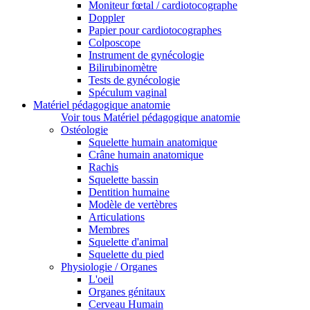
Moniteur fœtal / cardiotocographe
Doppler
Papier pour cardiotocographes
Colposcope
Instrument de gynécologie
Bilirubinomètre
Tests de gynécologie
Spéculum vaginal
Matériel pédagogique anatomie
Voir tous Matériel pédagogique anatomie
Ostéologie
Squelette humain anatomique
Crâne humain anatomique
Rachis
Squelette bassin
Dentition humaine
Modèle de vertèbres
Articulations
Membres
Squelette d'animal
Squelette du pied
Physiologie / Organes
L'oeil
Organes génitaux
Cerveau Humain