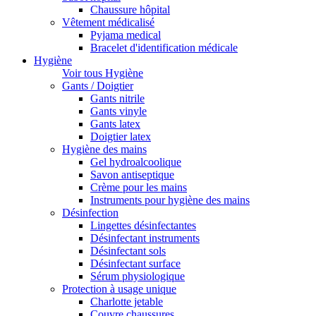
Chaussure hôpital
Vêtement médicalisé
Pyjama medical
Bracelet d'identification médicale
Hygiène
Voir tous Hygiène
Gants / Doigtier
Gants nitrile
Gants vinyle
Gants latex
Doigtier latex
Hygiène des mains
Gel hydroalcoolique
Savon antiseptique
Crème pour les mains
Instruments pour hygiène des mains
Désinfection
Lingettes désinfectantes
Désinfectant instruments
Désinfectant sols
Désinfectant surface
Sérum physiologique
Protection à usage unique
Charlotte jetable
Couvre chaussures