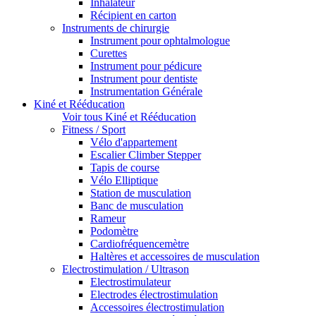
Inhalateur
Récipient en carton
Instruments de chirurgie
Instrument pour ophtalmologue
Curettes
Instrument pour pédicure
Instrument pour dentiste
Instrumentation Générale
Kiné et Rééducation
Voir tous Kiné et Rééducation
Fitness / Sport
Vélo d'appartement
Escalier Climber Stepper
Tapis de course
Vélo Elliptique
Station de musculation
Banc de musculation
Rameur
Podomètre
Cardiofréquencemètre
Haltères et accessoires de musculation
Electrostimulation / Ultrason
Electrostimulateur
Electrodes électrostimulation
Accessoires électrostimulation