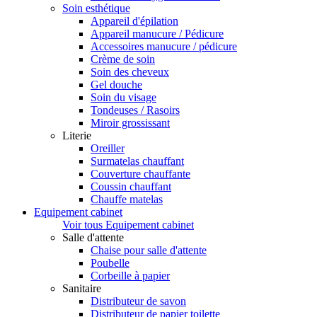
Soin esthétique
Appareil d'épilation
Appareil manucure / Pédicure
Accessoires manucure / pédicure
Crème de soin
Soin des cheveux
Gel douche
Soin du visage
Tondeuses / Rasoirs
Miroir grossissant
Literie
Oreiller
Surmatelas chauffant
Couverture chauffante
Coussin chauffant
Chauffe matelas
Equipement cabinet
Voir tous Equipement cabinet
Salle d'attente
Chaise pour salle d'attente
Poubelle
Corbeille à papier
Sanitaire
Distributeur de savon
Distributeur de papier toilette