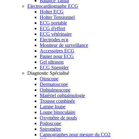
Balance Tanita
Electrocardiographe ECG
Holter ECG
Holter Tensionnel
ECG portable
ECG d'effort
ECG vétérinaire
Electrodes ecg
Moniteur de surveillance
Accessoires ECG
Papier pour ECG
Gel ultrason
ECG Spengler
Diagnostic Spécialisé
Otoscope
Dermatoscope
Ophtalmoscope
Matériel ophtalmologie
Trousse combinée
Lampe loupe
Loupe binoculaire
Oxymètre de pouls
Podoscope
Spiromètre
Capnographes pour mesure du CO2