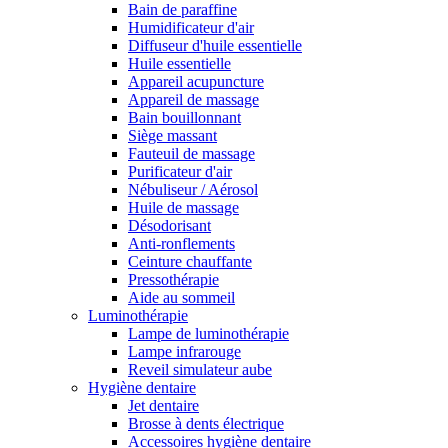
Bain de paraffine
Humidificateur d'air
Diffuseur d'huile essentielle
Huile essentielle
Appareil acupuncture
Appareil de massage
Bain bouillonnant
Siège massant
Fauteuil de massage
Purificateur d'air
Nébuliseur / Aérosol
Huile de massage
Désodorisant
Anti-ronflements
Ceinture chauffante
Pressothérapie
Aide au sommeil
Luminothérapie
Lampe de luminothérapie
Lampe infrarouge
Reveil simulateur aube
Hygiène dentaire
Jet dentaire
Brosse à dents électrique
Accessoires hygiène dentaire