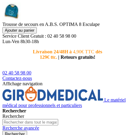
Trousse de secours en A.B.S. OPTIMA 8 Esculape
Ajouter au panier
Service Client
Gratuit : 02 40 58 98 00
Lun-Ven 8h30-18h
Livraison 24/48H à
4,90€ TTC
dès
Nouvea
129€ ttc.
|
Retours gratuits!
téléphoni
conseiller
02 40 58 98 00
Contactez-nous
Affichage navigation
Le matériel
médical pour professionnels et particuliers
Rechercher
Rechercher
Recherche avancée
Rechercher