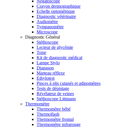
Négatoscope
Crayon dermographique
Echelle optométrique
Diagnostic vétérinaire
Audiomètre
Tympanomètre
Microscope
Diagnostic Général
Stéthoscope
Lecteur de glycémie
Toise
Kit de diagnostic médical
Lampe Stylo
Diapason
Marteau réflexe
Ethylotest
Pinces à plis cutanés et adipomètres
Tests de dépistage
Révélateur de veines
Stéthoscope Littmann
Thermomètre
Thermomètre bébé
Thermoflash
Thermomètre frontal
Thermomètre infrarouge