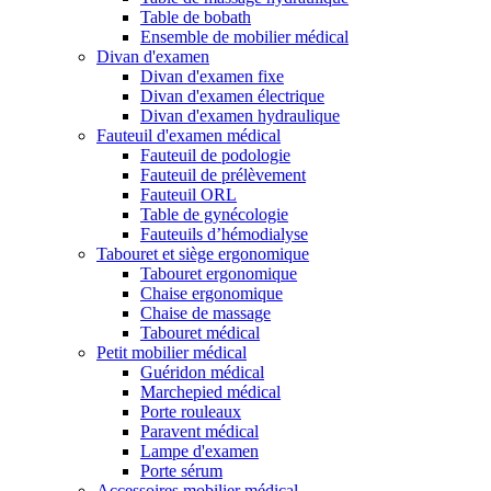
Table de bobath
Ensemble de mobilier médical
Divan d'examen
Divan d'examen fixe
Divan d'examen électrique
Divan d'examen hydraulique
Fauteuil d'examen médical
Fauteuil de podologie
Fauteuil de prélèvement
Fauteuil ORL
Table de gynécologie
Fauteuils d’hémodialyse
Tabouret et siège ergonomique
Tabouret ergonomique
Chaise ergonomique
Chaise de massage
Tabouret médical
Petit mobilier médical
Guéridon médical
Marchepied médical
Porte rouleaux
Paravent médical
Lampe d'examen
Porte sérum
Accessoires mobilier médical