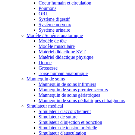
Coeur humain et circulation
Poumons
ORL
Système digestif
Système nerveux
Système urinaire
Modèle / Schéma anatomique
Modèle de tête
Modèle musculaire
Matériel didactique SVT
Matériel didactique physique
Derme
Grossesse
Torse humain anatomique
Mannequin de soins
Mannequin de soins infirmiers
Mannequin de soins premier secours
Mannequin de soins gériatriques
Mannequin de soins pédiatriques et baigneurs
Simulateur médical
Simulateur d'accouchement
Simulateur de suture
Simulateur d'injection et ponction
Simulateur de tension artérielle
Simulateur d'auscultation