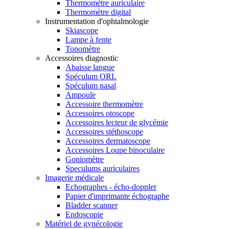
Thermomètre auriculaire
Thermomètre digital
Instrumentation d'ophtalmologie
Skiascope
Lampe à fente
Tonomètre
Accessoires diagnostic
Abaisse langue
Spéculum ORL
Spéculum nasal
Ampoule
Accessoire thermomètre
Accessoires otoscope
Accessoires lecteur de glycémie
Accessoires stéthoscope
Accessoires dermatoscope
Accessoires Loupe binoculaire
Goniomètre
Speculums auriculaires
Imagerie médicale
Echographes - écho-doppler
Papier d'imprimante échographe
Bladder scanner
Endoscopie
Matériel de gynécologie