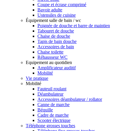
Coupe et écrase comprimé
Bavoir adulte
Ustensiles de cuisine
Équipement salle de bain / wc
Poignée de douche et barre de maintien
Tabouret de douche
Chaise de douche
Tapis de bain douche
Accessoires de bain
Chaise toilette
Réhausseur WC
Equipement au quotidien
Amplificateur auditif
Mobilité
Vie pratique
Mobilité
Fauteuil roulant
Déambulateur
Accessoires déambulateur / rollator
Canne de marche
Béquille
Cadre de marche
Scooter électrique
Téléphone grosses touches
Téléphone fixe grosses touches