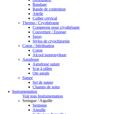
Bandage
Bande de contention
Attelle
Collier cervical
Thermo / Cryothérapie
Compresse pour cryothérapie
Couverture / Eponge
Spray
Stylos de cryochirurgie
Coton / Stérilisation
Coton
Alcool isopropylique
Agrafeuse
Agrafeuse suture
Scie à plâtre
Ote agrafe
Suture
Set de suture
Champs de soins
Instrumentation
Voir tous Instrumentation
Seringue / Aiguille
Seringue
Aiguille