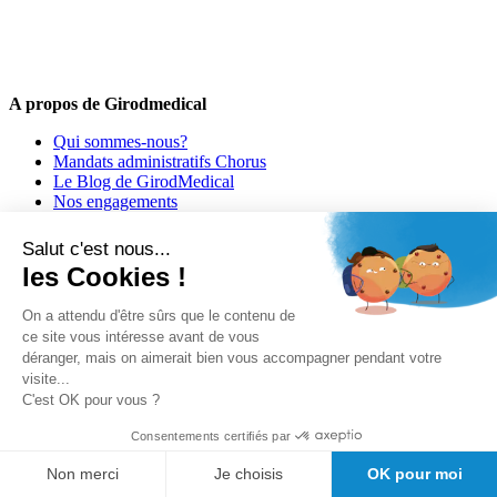
5% de remise valable sur votre prochaine commande de matériel
médical !
Offres promotionnelles, nouveautés, dernières tendances : soyez les
premiers informés !
A propos de Girodmedical
Qui sommes-nous?
Mandats administratifs Chorus
Le Blog de GirodMedical
Nos engagements
Offre spéciale étudiants
Demande de devis
Salut c'est nous...
Bon de commande PDF
les Cookies !
Découvrez Doctolib pour les médecins
Découvrez Doctolib : le logiciel kiné
On a attendu d'être sûrs que le contenu de
ce site vous intéresse avant de vous
déranger, mais on aimerait bien vous accompagner pendant votre
visite...
C'est OK pour vous ?
Consentements certifiés par
Non merci
Je choisis
OK pour moi
Besoin d'aide?