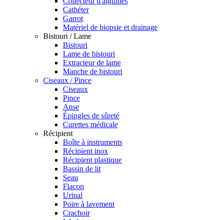
Collecteur d'aiguilles
Cathéter
Garrot
Matériel de biopsie et drainage
Bistouri / Lame
Bistouri
Lame de bistouri
Extracteur de lame
Manche de bistouri
Ciseaux / Pince
Ciseaux
Pince
Anse
Épingles de sûreté
Curettes médicale
Récipient
Boîte à instruments
Récipient inox
Récipient plastique
Bassin de lit
Seau
Flacon
Urinal
Poire à lavement
Crachoir