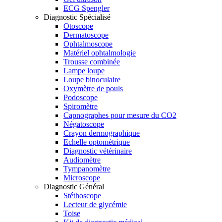
ECG Spengler
Diagnostic Spécialisé
Otoscope
Dermatoscope
Ophtalmoscope
Matériel ophtalmologie
Trousse combinée
Lampe loupe
Loupe binoculaire
Oxymètre de pouls
Podoscope
Spiromètre
Capnographes pour mesure du CO2
Négatoscope
Crayon dermographique
Echelle optométrique
Diagnostic vétérinaire
Audiomètre
Tympanomètre
Microscope
Diagnostic Général
Stéthoscope
Lecteur de glycémie
Toise