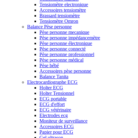
Tensiomètre electronique
Accessoires tensiomètre
Brassard tensiomètre
Tensiomètre Omron
Balance Pèse personne
Pèse personne mecanique
Pèse personne impédancemètre
Pèse personne électronique
Pèse personne connecté
Pèse personne professionnel
Pèse personne médical
Pèse bébé
Accessoires pèse personne
Balance Tanita
Electrocardiographe ECG
Holter ECG
Holter Tensionnel
ECG portable
ECG d'effort
ECG vétérinaire
Electrodes ecg
Moniteur de surveillance
Accessoires ECG
Papier pour ECG
Gel ultrason