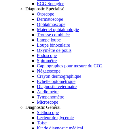
ECG Spengler
Diagnostic Spécialisé
Otoscope
Dermatoscope
Ophtalmoscope
Matériel ophtalmologie
Trousse combinée
Lampe loupe
Loupe binoculaire
Oxymètre de pouls
Podoscope
Spiromètre
Capnographes pour mesure du CO2
Négatoscope
Crayon dermographique
Echelle optométrique
Diagnostic vétérinaire
Audiomètre
Tympanomètre
Microscope
Diagnostic Général
Stéthoscope
Lecteur de glycémie
Toise
Kit de diagnostic médical