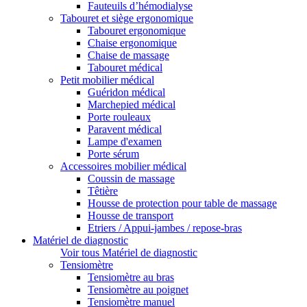
Fauteuils d’hémodialyse
Tabouret et siège ergonomique
Tabouret ergonomique
Chaise ergonomique
Chaise de massage
Tabouret médical
Petit mobilier médical
Guéridon médical
Marchepied médical
Porte rouleaux
Paravent médical
Lampe d'examen
Porte sérum
Accessoires mobilier médical
Coussin de massage
Têtière
Housse de protection pour table de massage
Housse de transport
Etriers / Appui-jambes / repose-bras
Matériel de diagnostic
Voir tous Matériel de diagnostic
Tensiomètre
Tensiomètre au bras
Tensiomètre au poignet
Tensiomètre manuel