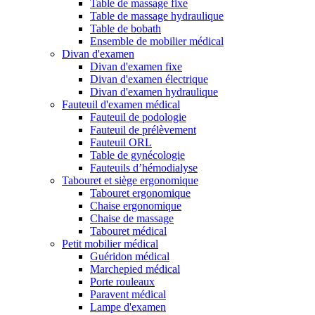
Table de massage fixe
Table de massage hydraulique
Table de bobath
Ensemble de mobilier médical
Divan d'examen
Divan d'examen fixe
Divan d'examen électrique
Divan d'examen hydraulique
Fauteuil d'examen médical
Fauteuil de podologie
Fauteuil de prélèvement
Fauteuil ORL
Table de gynécologie
Fauteuils d’hémodialyse
Tabouret et siège ergonomique
Tabouret ergonomique
Chaise ergonomique
Chaise de massage
Tabouret médical
Petit mobilier médical
Guéridon médical
Marchepied médical
Porte rouleaux
Paravent médical
Lampe d'examen