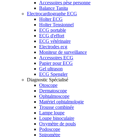
Accessoires pèse personne
Balance Tanita
Electrocardiographe ECG
Holter ECG
Holter Tensionnel
ECG portable
ECG d'effort
ECG vétérinaire
Electrodes ecg
Moniteur de surveillance
Accessoires ECG
Papier pour ECG
Gel ultrason
ECG Spengler
Diagnostic Spécialisé
Otoscope
Dermatoscope
Ophtalmoscope
Matériel ophtalmologie
Trousse combinée
Lampe loupe
Loupe binoculaire
Oxymètre de pouls
Podoscope
Spiromètre