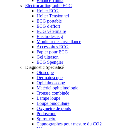
Balance Tanita
Electrocardiographe ECG
Holter ECG
Holter Tensionnel
ECG portable
ECG d'effort
ECG vétérinaire
Electrodes ecg
Moniteur de surveillance
Accessoires ECG
Papier pour ECG
Gel ultrason
ECG Spengler
Diagnostic Spécialisé
Otoscope
Dermatoscope
Ophtalmoscope
Matériel ophtalmologie
Trousse combinée
Lampe loupe
Loupe binoculaire
Oxymètre de pouls
Podoscope
Spiromètre
Capnographes pour mesure du CO2