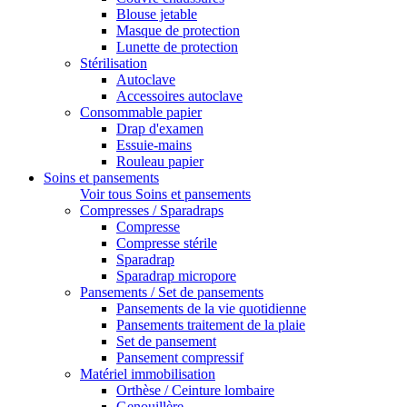
Blouse jetable
Masque de protection
Lunette de protection
Stérilisation
Autoclave
Accessoires autoclave
Consommable papier
Drap d'examen
Essuie-mains
Rouleau papier
Soins et pansements
Voir tous Soins et pansements
Compresses / Sparadraps
Compresse
Compresse stérile
Sparadrap
Sparadrap micropore
Pansements / Set de pansements
Pansements de la vie quotidienne
Pansements traitement de la plaie
Set de pansement
Pansement compressif
Matériel immobilisation
Orthèse / Ceinture lombaire
Genouillère