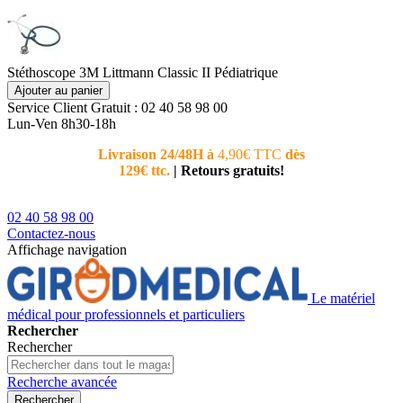
Stéthoscope 3M Littmann Classic II Pédiatrique
Ajouter au panier
Service Client
Gratuit : 02 40 58 98 00
Lun-Ven 8h30-18h
Livraison 24/48H à
4,90€ TTC
dès
Nouvea
129€ ttc.
|
Retours gratuits!
téléphoni
conseiller
02 40 58 98 00
Contactez-nous
Affichage navigation
Le matériel
médical pour professionnels et particuliers
Rechercher
Rechercher
Recherche avancée
Rechercher