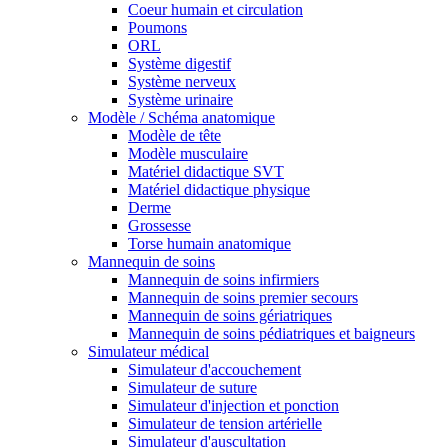
Coeur humain et circulation
Poumons
ORL
Système digestif
Système nerveux
Système urinaire
Modèle / Schéma anatomique
Modèle de tête
Modèle musculaire
Matériel didactique SVT
Matériel didactique physique
Derme
Grossesse
Torse humain anatomique
Mannequin de soins
Mannequin de soins infirmiers
Mannequin de soins premier secours
Mannequin de soins gériatriques
Mannequin de soins pédiatriques et baigneurs
Simulateur médical
Simulateur d'accouchement
Simulateur de suture
Simulateur d'injection et ponction
Simulateur de tension artérielle
Simulateur d'auscultation