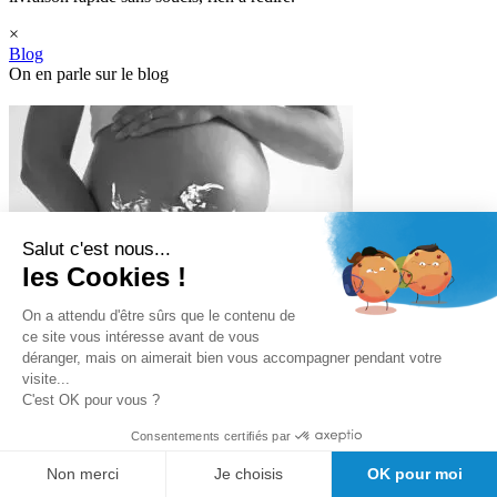
×
Blog
On en parle sur le blog
Salut c'est nous...
Stéthoscope
les Cookies !
pour grossesse : comment écouter bébé ?
On a attendu d'être sûrs que le contenu de
ce site vous intéresse avant de vous
déranger, mais on aimerait bien vous accompagner pendant votre
visite...
C'est OK pour vous ?
Consentements certifiés par
Non merci
Je choisis
OK pour moi
Histoire du