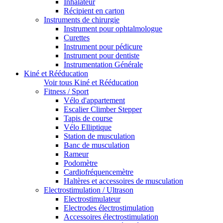
Inhalateur
Récipient en carton
Instruments de chirurgie
Instrument pour ophtalmologue
Curettes
Instrument pour pédicure
Instrument pour dentiste
Instrumentation Générale
Kiné et Rééducation
Voir tous Kiné et Rééducation
Fitness / Sport
Vélo d'appartement
Escalier Climber Stepper
Tapis de course
Vélo Elliptique
Station de musculation
Banc de musculation
Rameur
Podomètre
Cardiofréquencemètre
Haltères et accessoires de musculation
Electrostimulation / Ultrason
Electrostimulateur
Electrodes électrostimulation
Accessoires électrostimulation