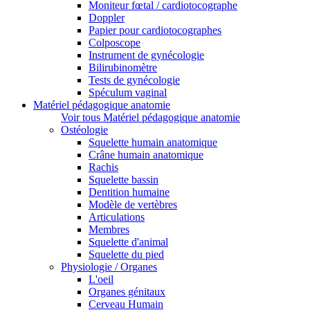
Moniteur fœtal / cardiotocographe
Doppler
Papier pour cardiotocographes
Colposcope
Instrument de gynécologie
Bilirubinomètre
Tests de gynécologie
Spéculum vaginal
Matériel pédagogique anatomie
Voir tous Matériel pédagogique anatomie
Ostéologie
Squelette humain anatomique
Crâne humain anatomique
Rachis
Squelette bassin
Dentition humaine
Modèle de vertèbres
Articulations
Membres
Squelette d'animal
Squelette du pied
Physiologie / Organes
L'oeil
Organes génitaux
Cerveau Humain