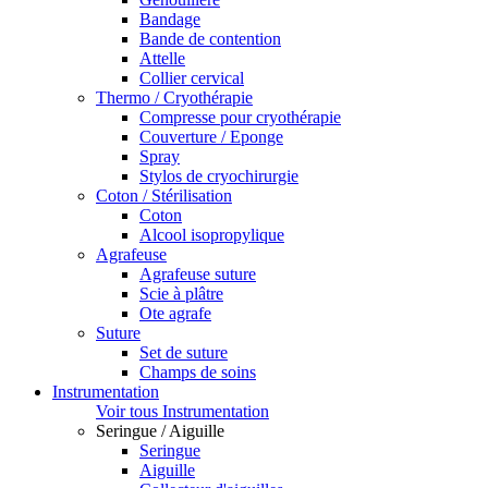
Bandage
Bande de contention
Attelle
Collier cervical
Thermo / Cryothérapie
Compresse pour cryothérapie
Couverture / Eponge
Spray
Stylos de cryochirurgie
Coton / Stérilisation
Coton
Alcool isopropylique
Agrafeuse
Agrafeuse suture
Scie à plâtre
Ote agrafe
Suture
Set de suture
Champs de soins
Instrumentation
Voir tous Instrumentation
Seringue / Aiguille
Seringue
Aiguille