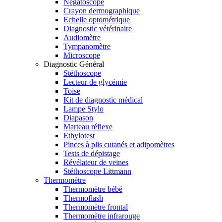
Négatoscope
Crayon dermographique
Echelle optométrique
Diagnostic vétérinaire
Audiomètre
Tympanomètre
Microscope
Diagnostic Général
Stéthoscope
Lecteur de glycémie
Toise
Kit de diagnostic médical
Lampe Stylo
Diapason
Marteau réflexe
Ethylotest
Pinces à plis cutanés et adipomètres
Tests de dépistage
Révélateur de veines
Stéthoscope Littmann
Thermomètre
Thermomètre bébé
Thermoflash
Thermomètre frontal
Thermomètre infrarouge