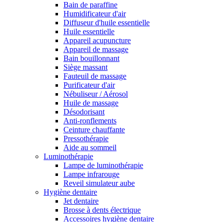
Bain de paraffine
Humidificateur d'air
Diffuseur d'huile essentielle
Huile essentielle
Appareil acupuncture
Appareil de massage
Bain bouillonnant
Siège massant
Fauteuil de massage
Purificateur d'air
Nébuliseur / Aérosol
Huile de massage
Désodorisant
Anti-ronflements
Ceinture chauffante
Pressothérapie
Aide au sommeil
Luminothérapie
Lampe de luminothérapie
Lampe infrarouge
Reveil simulateur aube
Hygiène dentaire
Jet dentaire
Brosse à dents électrique
Accessoires hygiène dentaire