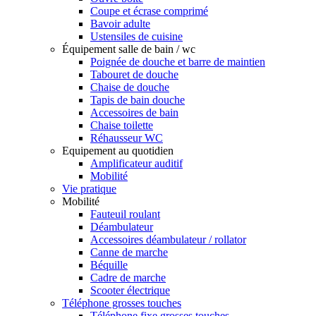
Coupe et écrase comprimé
Bavoir adulte
Ustensiles de cuisine
Équipement salle de bain / wc
Poignée de douche et barre de maintien
Tabouret de douche
Chaise de douche
Tapis de bain douche
Accessoires de bain
Chaise toilette
Réhausseur WC
Equipement au quotidien
Amplificateur auditif
Mobilité
Vie pratique
Mobilité
Fauteuil roulant
Déambulateur
Accessoires déambulateur / rollator
Canne de marche
Béquille
Cadre de marche
Scooter électrique
Téléphone grosses touches
Téléphone fixe grosses touches