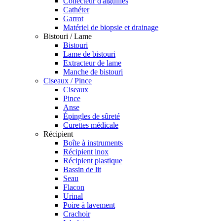
Collecteur d'aiguilles
Cathéter
Garrot
Matériel de biopsie et drainage
Bistouri / Lame
Bistouri
Lame de bistouri
Extracteur de lame
Manche de bistouri
Ciseaux / Pince
Ciseaux
Pince
Anse
Épingles de sûreté
Curettes médicale
Récipient
Boîte à instruments
Récipient inox
Récipient plastique
Bassin de lit
Seau
Flacon
Urinal
Poire à lavement
Crachoir