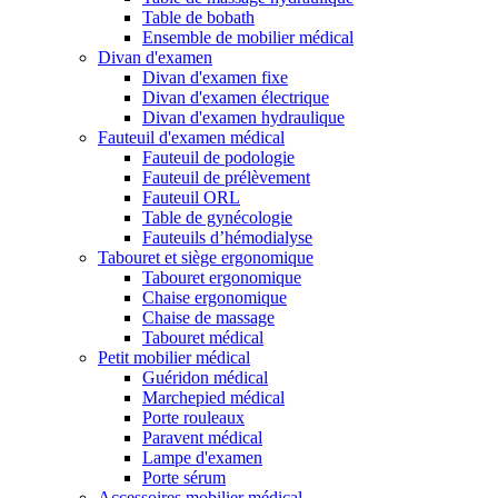
Table de bobath
Ensemble de mobilier médical
Divan d'examen
Divan d'examen fixe
Divan d'examen électrique
Divan d'examen hydraulique
Fauteuil d'examen médical
Fauteuil de podologie
Fauteuil de prélèvement
Fauteuil ORL
Table de gynécologie
Fauteuils d’hémodialyse
Tabouret et siège ergonomique
Tabouret ergonomique
Chaise ergonomique
Chaise de massage
Tabouret médical
Petit mobilier médical
Guéridon médical
Marchepied médical
Porte rouleaux
Paravent médical
Lampe d'examen
Porte sérum
Accessoires mobilier médical