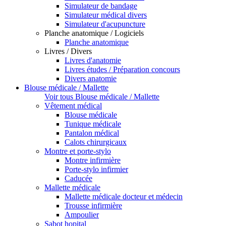
Simulateur de bandage
Simulateur médical divers
Simulateur d'acupuncture
Planche anatomique / Logiciels
Planche anatomique
Livres / Divers
Livres d'anatomie
Livres études / Préparation concours
Divers anatomie
Blouse médicale / Mallette
Voir tous Blouse médicale / Mallette
Vêtement médical
Blouse médicale
Tunique médicale
Pantalon médical
Calots chirurgicaux
Montre et porte-stylo
Montre infirmière
Porte-stylo infirmier
Caducée
Mallette médicale
Mallette médicale docteur et médecin
Trousse infirmière
Ampoulier
Sabot hopital