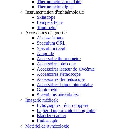
Thermomètre auriculaire
Thermomètre digital
Instrumentation d'ophtalmologie
Skiascope
Lampe à fente
Tonomètre
Accessoires diagnostic
Abaisse langue
Spéculum ORL
Spéculum nasal
Ampoule
Accessoire thermomètre
Accessoires otoscope
Accessoires lecteur de glycémie
Accessoires stéthoscope
Accessoires dermatoscope
Accessoires Loupe binoculaire
Goniomètre
Speculums auriculaires
Imagerie médicale
Echographes - écho-doppler
Papier d'imprimante échographe
Bladder scanner
Endoscopie
Matériel de gynécologie