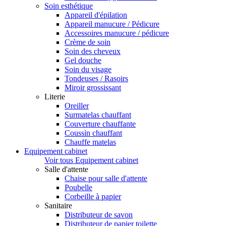
Soin esthétique
Appareil d'épilation
Appareil manucure / Pédicure
Accessoires manucure / pédicure
Crème de soin
Soin des cheveux
Gel douche
Soin du visage
Tondeuses / Rasoirs
Miroir grossissant
Literie
Oreiller
Surmatelas chauffant
Couverture chauffante
Coussin chauffant
Chauffe matelas
Equipement cabinet
Voir tous Equipement cabinet
Salle d'attente
Chaise pour salle d'attente
Poubelle
Corbeille à papier
Sanitaire
Distributeur de savon
Distributeur de papier toilette