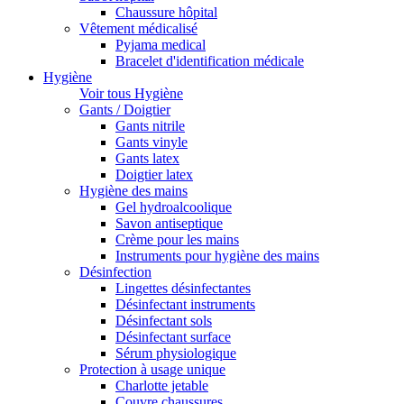
Chaussure hôpital
Vêtement médicalisé
Pyjama medical
Bracelet d'identification médicale
Hygiène
Voir tous Hygiène
Gants / Doigtier
Gants nitrile
Gants vinyle
Gants latex
Doigtier latex
Hygiène des mains
Gel hydroalcoolique
Savon antiseptique
Crème pour les mains
Instruments pour hygiène des mains
Désinfection
Lingettes désinfectantes
Désinfectant instruments
Désinfectant sols
Désinfectant surface
Sérum physiologique
Protection à usage unique
Charlotte jetable
Couvre chaussures