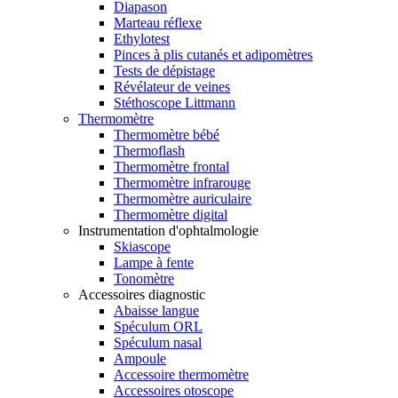
Diapason
Marteau réflexe
Ethylotest
Pinces à plis cutanés et adipomètres
Tests de dépistage
Révélateur de veines
Stéthoscope Littmann
Thermomètre
Thermomètre bébé
Thermoflash
Thermomètre frontal
Thermomètre infrarouge
Thermomètre auriculaire
Thermomètre digital
Instrumentation d'ophtalmologie
Skiascope
Lampe à fente
Tonomètre
Accessoires diagnostic
Abaisse langue
Spéculum ORL
Spéculum nasal
Ampoule
Accessoire thermomètre
Accessoires otoscope