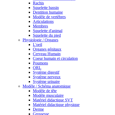
Rachis
Squelette bassin
Dentition humaine
Modèle de vertèbres
Articulations
Membres
Squelette d'animal
Squelette du pied
Physiologie / Organes
L'oeil
Organes génitaux
Cerveau Humain
Coeur humain et circulation
Poumons
ORL
Système digestif
Système nerveux
Système urinaire
Modèle / Schéma anatomique
Modèle de tête
Modèle musculaire
Matériel didactique SVT
Matériel didactique physique
Derme
Grossesse