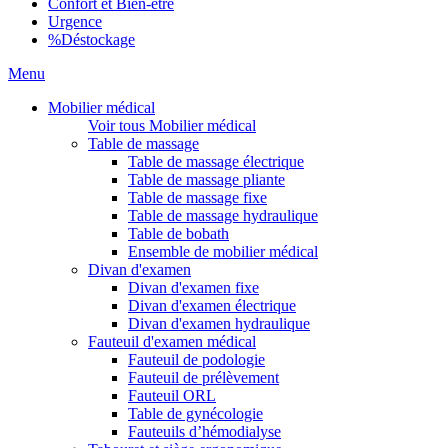
Confort et Bien-être
Urgence
%
Déstockage
Menu
Mobilier médical
Voir tous Mobilier médical
Table de massage
Table de massage électrique
Table de massage pliante
Table de massage fixe
Table de massage hydraulique
Table de bobath
Ensemble de mobilier médical
Divan d'examen
Divan d'examen fixe
Divan d'examen électrique
Divan d'examen hydraulique
Fauteuil d'examen médical
Fauteuil de podologie
Fauteuil de prélèvement
Fauteuil ORL
Table de gynécologie
Fauteuils d’hémodialyse