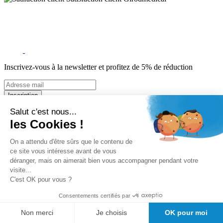
Inscrivez-vous à la newsletter et profitez de 5% de réduction
Inscription
Salut c'est nous...
5% de remise valable sur votre prochaine commande de matériel
les Cookies !
médical !
Offres promotionnelles, nouveautés, dernières tendances : soyez les
premiers informés !
On a attendu d'être sûrs que le contenu de
ce site vous intéresse avant de vous
A propos de Girodmedical
déranger, mais on aimerait bien vous accompagner pendant votre
visite...
Qui sommes-nous?
C'est OK pour vous ?
Mandats administratifs Chorus
Le Blog de GirodMedical
Consentements certifiés par
Nos engagements
Offre spéciale étudiants
Non merci
Je choisis
OK pour moi
Demande de devis