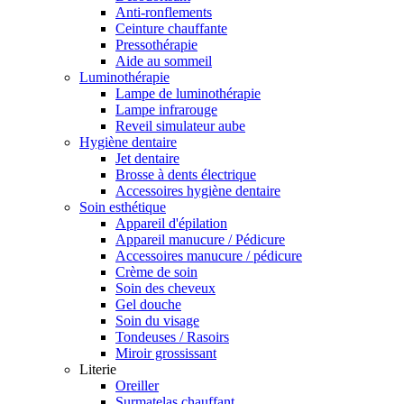
Anti-ronflements
Ceinture chauffante
Pressothérapie
Aide au sommeil
Luminothérapie
Lampe de luminothérapie
Lampe infrarouge
Reveil simulateur aube
Hygiène dentaire
Jet dentaire
Brosse à dents électrique
Accessoires hygiène dentaire
Soin esthétique
Appareil d'épilation
Appareil manucure / Pédicure
Accessoires manucure / pédicure
Crème de soin
Soin des cheveux
Gel douche
Soin du visage
Tondeuses / Rasoirs
Miroir grossissant
Literie
Oreiller
Surmatelas chauffant