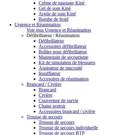
Crème de massage Kiné
Gel de soin Kiné
Argile de soin Kiné
Bombe de froid
Urgence et Réanimation
Voir tous Urgence et Réanimation
Défibrillateur / Réanimation
Défibrillateur
Accessoires défibrillateur
Boîtier pour défibrillateur
Mannequin de secourisme
Kit de simulation de blessures
Aspirateur de mucosité
Insufflateur
Accesoires de réanimation
Brancard / Civière
Brancard
Civière
Couverture de survie
Chaise portoir
Accessoires brancard / civière
Trousse de secours
Trousse de secours
Trousse de secours individuelle
Trousse de secours BTP