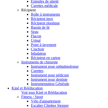
Épingles de sûreté
Curettes médicale
Récipient
Boîte à instruments
Récipient inox
Récipient plastique
Bassin de lit
Seau
Flacon
Urinal
Poire à lavement
Crachoir
Inhalateur
Récipient en carton
Instruments de chirurgie
Instrument pour ophtalmologue
Curettes
Instrument pour pédicure
Instrument pour dentiste
Instrumentation Générale
Kiné et Rééducation
Voir tous Kiné et Rééducation
Fitness / Sport
Vélo d'appartement
Escalier Climber Stepper