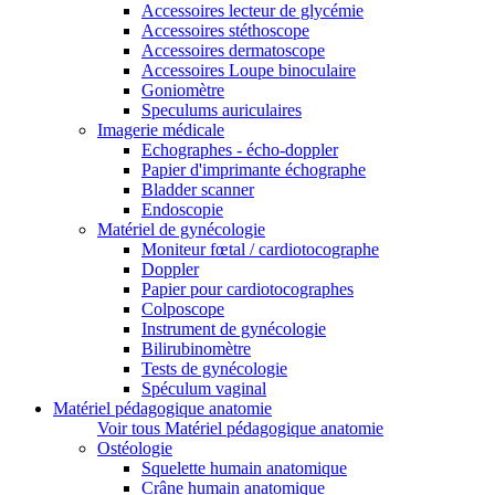
Accessoires lecteur de glycémie
Accessoires stéthoscope
Accessoires dermatoscope
Accessoires Loupe binoculaire
Goniomètre
Speculums auriculaires
Imagerie médicale
Echographes - écho-doppler
Papier d'imprimante échographe
Bladder scanner
Endoscopie
Matériel de gynécologie
Moniteur fœtal / cardiotocographe
Doppler
Papier pour cardiotocographes
Colposcope
Instrument de gynécologie
Bilirubinomètre
Tests de gynécologie
Spéculum vaginal
Matériel pédagogique anatomie
Voir tous Matériel pédagogique anatomie
Ostéologie
Squelette humain anatomique
Crâne humain anatomique