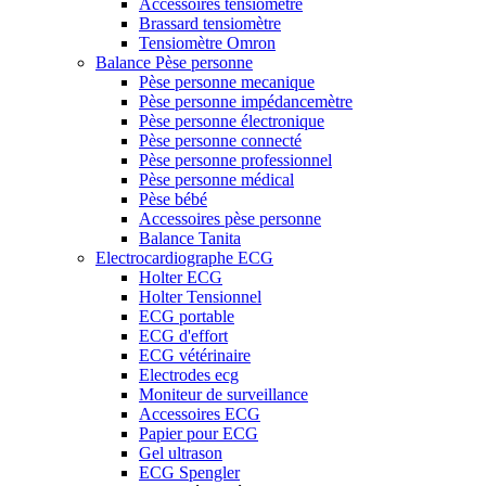
Accessoires tensiomètre
Brassard tensiomètre
Tensiomètre Omron
Balance Pèse personne
Pèse personne mecanique
Pèse personne impédancemètre
Pèse personne électronique
Pèse personne connecté
Pèse personne professionnel
Pèse personne médical
Pèse bébé
Accessoires pèse personne
Balance Tanita
Electrocardiographe ECG
Holter ECG
Holter Tensionnel
ECG portable
ECG d'effort
ECG vétérinaire
Electrodes ecg
Moniteur de surveillance
Accessoires ECG
Papier pour ECG
Gel ultrason
ECG Spengler