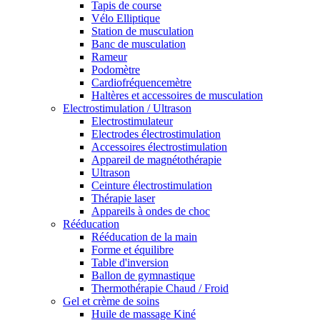
Tapis de course
Vélo Elliptique
Station de musculation
Banc de musculation
Rameur
Podomètre
Cardiofréquencemètre
Haltères et accessoires de musculation
Electrostimulation / Ultrason
Electrostimulateur
Electrodes électrostimulation
Accessoires électrostimulation
Appareil de magnétothérapie
Ultrason
Ceinture électrostimulation
Thérapie laser
Appareils à ondes de choc
Rééducation
Rééducation de la main
Forme et équilibre
Table d'inversion
Ballon de gymnastique
Thermothérapie Chaud / Froid
Gel et crème de soins
Huile de massage Kiné