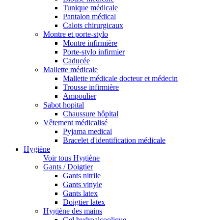
Tunique médicale
Pantalon médical
Calots chirurgicaux
Montre et porte-stylo
Montre infirmière
Porte-stylo infirmier
Caducée
Mallette médicale
Mallette médicale docteur et médecin
Trousse infirmière
Ampoulier
Sabot hopital
Chaussure hôpital
Vêtement médicalisé
Pyjama medical
Bracelet d'identification médicale
Hygiène
Voir tous Hygiène
Gants / Doigtier
Gants nitrile
Gants vinyle
Gants latex
Doigtier latex
Hygiène des mains
Gel hydroalcoolique