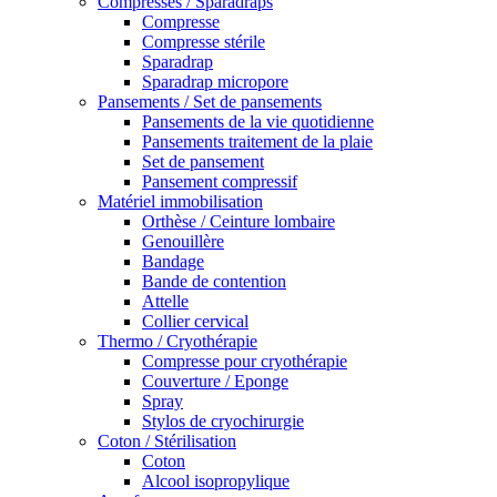
Compresses / Sparadraps
Compresse
Compresse stérile
Sparadrap
Sparadrap micropore
Pansements / Set de pansements
Pansements de la vie quotidienne
Pansements traitement de la plaie
Set de pansement
Pansement compressif
Matériel immobilisation
Orthèse / Ceinture lombaire
Genouillère
Bandage
Bande de contention
Attelle
Collier cervical
Thermo / Cryothérapie
Compresse pour cryothérapie
Couverture / Eponge
Spray
Stylos de cryochirurgie
Coton / Stérilisation
Coton
Alcool isopropylique