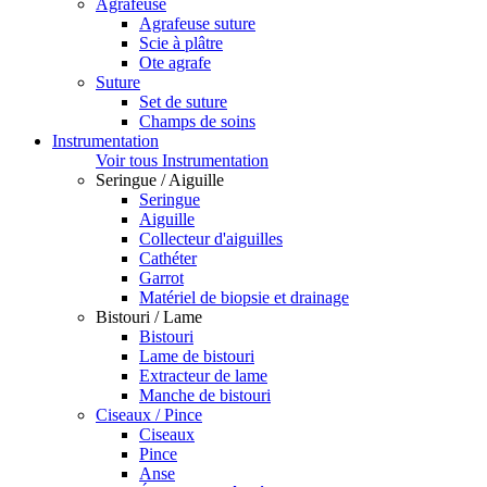
Agrafeuse
Agrafeuse suture
Scie à plâtre
Ote agrafe
Suture
Set de suture
Champs de soins
Instrumentation
Voir tous Instrumentation
Seringue / Aiguille
Seringue
Aiguille
Collecteur d'aiguilles
Cathéter
Garrot
Matériel de biopsie et drainage
Bistouri / Lame
Bistouri
Lame de bistouri
Extracteur de lame
Manche de bistouri
Ciseaux / Pince
Ciseaux
Pince
Anse