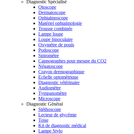
Diagnostic Spécialisé
Otoscope
Dermatoscope
Ophtalmoscope
Matériel ophtalmologie
Trousse combinée
Lampe loupe
Loupe binoculaire
Oxymètre de pouls
Podoscope
Spiromètre
Capnographes pour mesure du CO2
Négatoscope
Crayon dermographique
Echelle optométrique
Diagnostic vétérinaire
Audiomètre
Tympanomètre
Microscope
Diagnostic Général
Stéthoscope
Lecteur de glycémie
Toise
Kit de diagnostic médical
Lampe Stylo