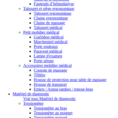
Fauteuils d’hémodialyse
Tabouret et siège ergonomique
Tabouret ergonomique
Chaise ergonomique
Chaise de massage
Tabouret médical
Petit mobilier médical
Guéridon médical
Marchepied médical
Porte rouleaux
Paravent médical
Lampe d'examen
Porte sérum
Accessoires mobilier médical
Coussin de massage
Têtière
Housse de protection pour table de massage
Housse de transport
Etriers / Appui-jambes / repose-bras
Matériel de diagnostic
Voir tous Matériel de diagnostic
Tensiomètre
Tensiomètre au bras
Tensiomètre au poignet
Tensiomètre manuel