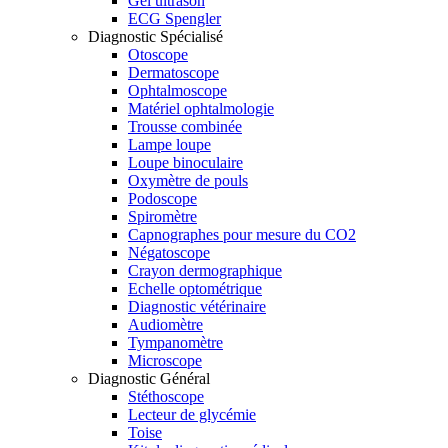
Gel ultrason
ECG Spengler
Diagnostic Spécialisé
Otoscope
Dermatoscope
Ophtalmoscope
Matériel ophtalmologie
Trousse combinée
Lampe loupe
Loupe binoculaire
Oxymètre de pouls
Podoscope
Spiromètre
Capnographes pour mesure du CO2
Négatoscope
Crayon dermographique
Echelle optométrique
Diagnostic vétérinaire
Audiomètre
Tympanomètre
Microscope
Diagnostic Général
Stéthoscope
Lecteur de glycémie
Toise