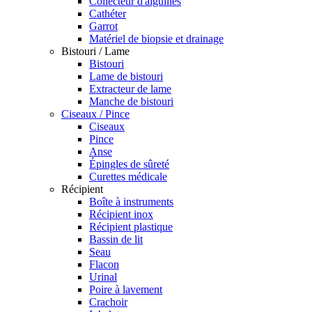
Collecteur d'aiguilles
Cathéter
Garrot
Matériel de biopsie et drainage
Bistouri / Lame
Bistouri
Lame de bistouri
Extracteur de lame
Manche de bistouri
Ciseaux / Pince
Ciseaux
Pince
Anse
Épingles de sûreté
Curettes médicale
Récipient
Boîte à instruments
Récipient inox
Récipient plastique
Bassin de lit
Seau
Flacon
Urinal
Poire à lavement
Crachoir