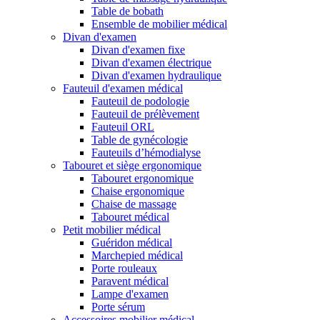
Table de bobath
Ensemble de mobilier médical
Divan d'examen
Divan d'examen fixe
Divan d'examen électrique
Divan d'examen hydraulique
Fauteuil d'examen médical
Fauteuil de podologie
Fauteuil de prélèvement
Fauteuil ORL
Table de gynécologie
Fauteuils d’hémodialyse
Tabouret et siège ergonomique
Tabouret ergonomique
Chaise ergonomique
Chaise de massage
Tabouret médical
Petit mobilier médical
Guéridon médical
Marchepied médical
Porte rouleaux
Paravent médical
Lampe d'examen
Porte sérum
Accessoires mobilier médical