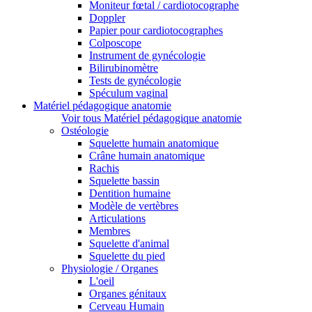
Moniteur fœtal / cardiotocographe
Doppler
Papier pour cardiotocographes
Colposcope
Instrument de gynécologie
Bilirubinomètre
Tests de gynécologie
Spéculum vaginal
Matériel pédagogique anatomie
Voir tous Matériel pédagogique anatomie
Ostéologie
Squelette humain anatomique
Crâne humain anatomique
Rachis
Squelette bassin
Dentition humaine
Modèle de vertèbres
Articulations
Membres
Squelette d'animal
Squelette du pied
Physiologie / Organes
L'oeil
Organes génitaux
Cerveau Humain