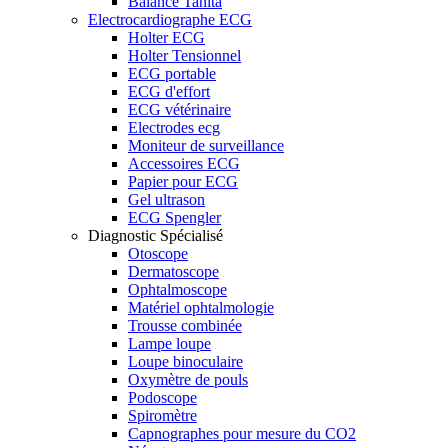
Balance Tanita
Electrocardiographe ECG
Holter ECG
Holter Tensionnel
ECG portable
ECG d'effort
ECG vétérinaire
Electrodes ecg
Moniteur de surveillance
Accessoires ECG
Papier pour ECG
Gel ultrason
ECG Spengler
Diagnostic Spécialisé
Otoscope
Dermatoscope
Ophtalmoscope
Matériel ophtalmologie
Trousse combinée
Lampe loupe
Loupe binoculaire
Oxymètre de pouls
Podoscope
Spiromètre
Capnographes pour mesure du CO2