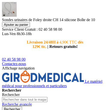
Sondes urinaires de Foley droite CH 14 silicone Boîte de 10
Ajouter au panier
Service Client
Gratuit : 02 40 58 98 00
Lun-Ven 8h30-18h
Livraison 24/48H à
4,90€ TTC
dès
Nouvea
129€ ttc.
|
Retours gratuits!
téléphoni
conseiller
02 40 58 98 00
Contactez-nous
Affichage navigation
Le matériel
médical pour professionnels et particuliers
Rechercher
Rechercher
Recherche avancée
Rechercher