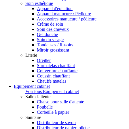
Soin esthétique
Appareil d'épilation
Appareil manucure / Pédicure
Accessoires manucure / pédicure
Crème de soin
Soin des cheveux
Gel douche
Soin du visage
Tondeuses / Rasoirs
Miroir grossissant
Literie
Oreiller
Surmatelas chauffant
Couverture chauffante
Coussin chauffant
Chauffe matelas
Equipement cabinet
Voir tous Equipement cabinet
Salle d'attente
Chaise pour salle d'attente
Poubelle
Corbeille à papier
Sanitaire
Distributeur de savon
Distributeur de papier toilette