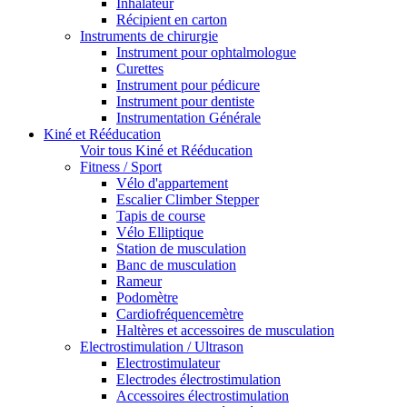
Inhalateur
Récipient en carton
Instruments de chirurgie
Instrument pour ophtalmologue
Curettes
Instrument pour pédicure
Instrument pour dentiste
Instrumentation Générale
Kiné et Rééducation
Voir tous Kiné et Rééducation
Fitness / Sport
Vélo d'appartement
Escalier Climber Stepper
Tapis de course
Vélo Elliptique
Station de musculation
Banc de musculation
Rameur
Podomètre
Cardiofréquencemètre
Haltères et accessoires de musculation
Electrostimulation / Ultrason
Electrostimulateur
Electrodes électrostimulation
Accessoires électrostimulation