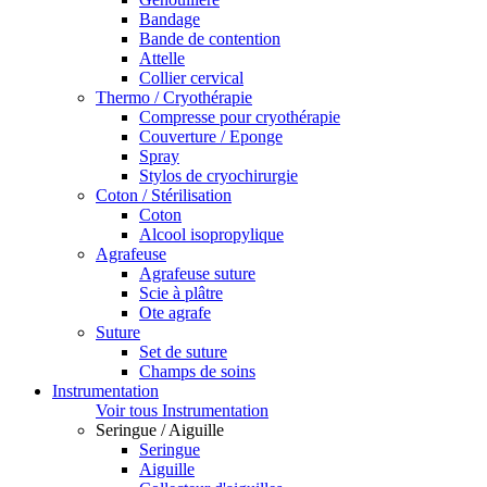
Bandage
Bande de contention
Attelle
Collier cervical
Thermo / Cryothérapie
Compresse pour cryothérapie
Couverture / Eponge
Spray
Stylos de cryochirurgie
Coton / Stérilisation
Coton
Alcool isopropylique
Agrafeuse
Agrafeuse suture
Scie à plâtre
Ote agrafe
Suture
Set de suture
Champs de soins
Instrumentation
Voir tous Instrumentation
Seringue / Aiguille
Seringue
Aiguille