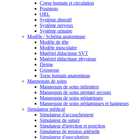
Coeur humain et circulation
Poumons
ORL
Système digestif
Système nerveux
Système urinaire
Modèle / Schéma anatomique
Modèle de tête
Modèle musculaire
Matériel didactique SVT
Matériel didactique physique
Derme
Grossesse
Torse humain anatomique
Mannequin de soins
Mannequin de soins infirmiers
Mannequin de soins premier secours
Mannequin de soins gériatriques
Mannequin de soins pédiatriques et baigneurs
Simulateur médical
Simulateur d'accouchement
Simulateur de suture
Simulateur d'injection et ponction
Simulateur de tension artérielle
Simulateur d'auscultation