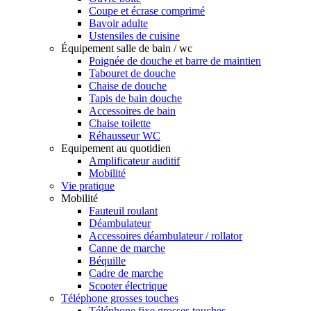
Coupe et écrase comprimé
Bavoir adulte
Ustensiles de cuisine
Équipement salle de bain / wc
Poignée de douche et barre de maintien
Tabouret de douche
Chaise de douche
Tapis de bain douche
Accessoires de bain
Chaise toilette
Réhausseur WC
Equipement au quotidien
Amplificateur auditif
Mobilité
Vie pratique
Mobilité
Fauteuil roulant
Déambulateur
Accessoires déambulateur / rollator
Canne de marche
Béquille
Cadre de marche
Scooter électrique
Téléphone grosses touches
Téléphone fixe grosses touches