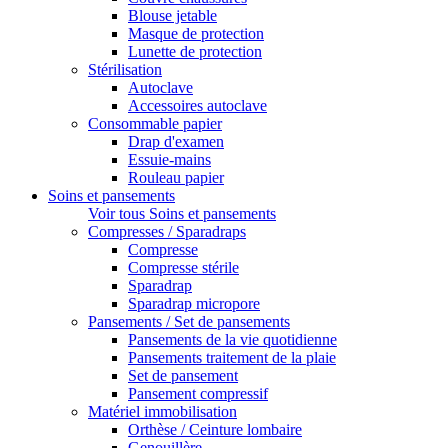
Blouse jetable
Masque de protection
Lunette de protection
Stérilisation
Autoclave
Accessoires autoclave
Consommable papier
Drap d'examen
Essuie-mains
Rouleau papier
Soins et pansements
Voir tous Soins et pansements
Compresses / Sparadraps
Compresse
Compresse stérile
Sparadrap
Sparadrap micropore
Pansements / Set de pansements
Pansements de la vie quotidienne
Pansements traitement de la plaie
Set de pansement
Pansement compressif
Matériel immobilisation
Orthèse / Ceinture lombaire
Genouillère