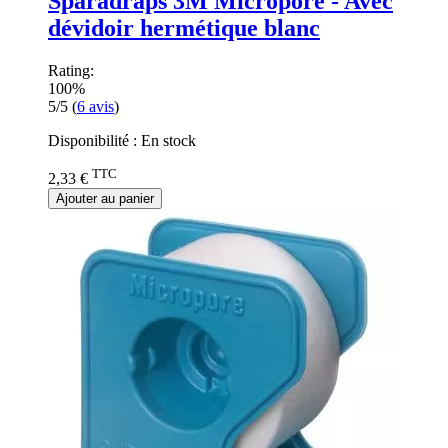
Sparadraps 3M Micropore - Avec
dévidoir hermétique blanc
Rating:
100%
5/5
(
6
avis
)
Disponibilité :
En stock
TTC
2,33 €
Ajouter au panier