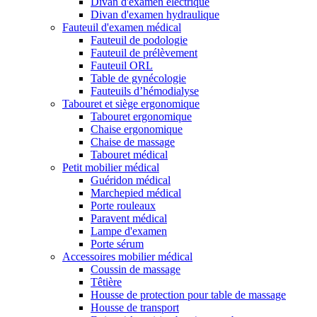
Divan d'examen électrique
Divan d'examen hydraulique
Fauteuil d'examen médical
Fauteuil de podologie
Fauteuil de prélèvement
Fauteuil ORL
Table de gynécologie
Fauteuils d’hémodialyse
Tabouret et siège ergonomique
Tabouret ergonomique
Chaise ergonomique
Chaise de massage
Tabouret médical
Petit mobilier médical
Guéridon médical
Marchepied médical
Porte rouleaux
Paravent médical
Lampe d'examen
Porte sérum
Accessoires mobilier médical
Coussin de massage
Têtière
Housse de protection pour table de massage
Housse de transport