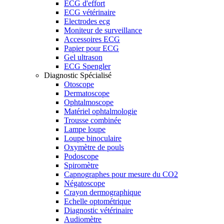
ECG d'effort
ECG vétérinaire
Electrodes ecg
Moniteur de surveillance
Accessoires ECG
Papier pour ECG
Gel ultrason
ECG Spengler
Diagnostic Spécialisé
Otoscope
Dermatoscope
Ophtalmoscope
Matériel ophtalmologie
Trousse combinée
Lampe loupe
Loupe binoculaire
Oxymètre de pouls
Podoscope
Spiromètre
Capnographes pour mesure du CO2
Négatoscope
Crayon dermographique
Echelle optométrique
Diagnostic vétérinaire
Audiomètre