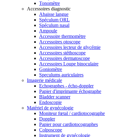
Tonomètre
Accessoires diagnostic
Abaisse langue
Spéculum ORL
Spéculum nasal
Ampoule
Accessoire thermomètre
Accessoires otoscope
Accessoires lecteur de glycémie
Accessoires stéthoscope
Accessoires dermatoscope
Accessoires Loupe binoculaire
Goniomètre
Speculums auriculaires
Imagerie médicale
Echographes - écho-doppler
Papier d'imprimante échographe
Bladder scanner
Endoscopie
Matériel de gynécologie
Moniteur fœtal / cardiotocographe
Doppler
Papier pour cardiotocographes
Colposcope
Instrument de gynécologie