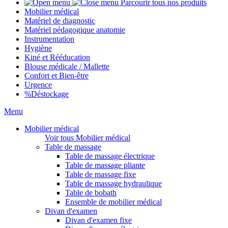
Parcourir tous nos produits
Mobilier médical
Matériel de diagnostic
Matériel pédagogique anatomie
Instrumentation
Hygiène
Kiné et Rééducation
Blouse médicale / Mallette
Confort et Bien-être
Urgence
%
Déstockage
Menu
Mobilier médical
Voir tous Mobilier médical
Table de massage
Table de massage électrique
Table de massage pliante
Table de massage fixe
Table de massage hydraulique
Table de bobath
Ensemble de mobilier médical
Divan d'examen
Divan d'examen fixe