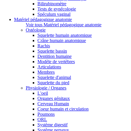
Bilirubinomètre
Tests de gynécologie
Spéculum vaginal
Matériel pédagogique anatomie
Voir tous Matériel pédagogique anatomie
Ostéologie
Squelette humain anatomique
Crâne humain anatomique
Rachis
Squelette bassin
Dentition humaine
Modèle de vertèbres
Articulations
Membres
Squelette d'animal
Squelette du pied
Physiologie / Organes
L'oeil
Organes génitaux
Cerveau Humain
Coeur humain et circulation
Poumons
ORL
Système digestif
Système nerveux