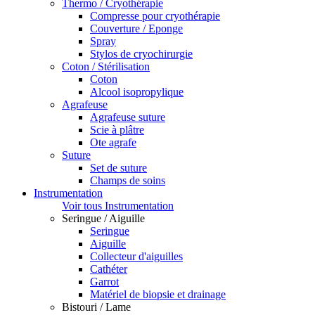
Thermo / Cryothérapie
Compresse pour cryothérapie
Couverture / Eponge
Spray
Stylos de cryochirurgie
Coton / Stérilisation
Coton
Alcool isopropylique
Agrafeuse
Agrafeuse suture
Scie à plâtre
Ote agrafe
Suture
Set de suture
Champs de soins
Instrumentation
Voir tous Instrumentation
Seringue / Aiguille
Seringue
Aiguille
Collecteur d'aiguilles
Cathéter
Garrot
Matériel de biopsie et drainage
Bistouri / Lame