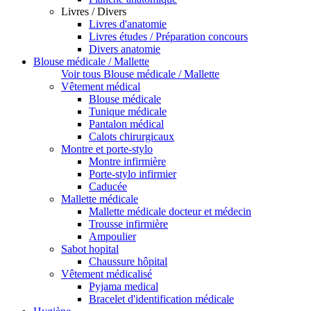
Livres / Divers
Livres d'anatomie
Livres études / Préparation concours
Divers anatomie
Blouse médicale / Mallette
Voir tous Blouse médicale / Mallette
Vêtement médical
Blouse médicale
Tunique médicale
Pantalon médical
Calots chirurgicaux
Montre et porte-stylo
Montre infirmière
Porte-stylo infirmier
Caducée
Mallette médicale
Mallette médicale docteur et médecin
Trousse infirmière
Ampoulier
Sabot hopital
Chaussure hôpital
Vêtement médicalisé
Pyjama medical
Bracelet d'identification médicale