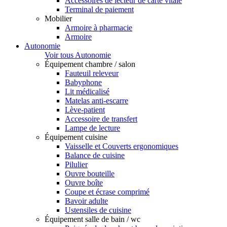
Accessoires de lecteur de carte vitale
Terminal de paiement
Mobilier
Armoire à pharmacie
Armoire
Autonomie
Voir tous Autonomie
Équipement chambre / salon
Fauteuil releveur
Babyphone
Lit médicalisé
Matelas anti-escarre
Lève-patient
Accessoire de transfert
Lampe de lecture
Équipement cuisine
Vaisselle et Couverts ergonomiques
Balance de cuisine
Pilulier
Ouvre bouteille
Ouvre boîte
Coupe et écrase comprimé
Bavoir adulte
Ustensiles de cuisine
Équipement salle de bain / wc