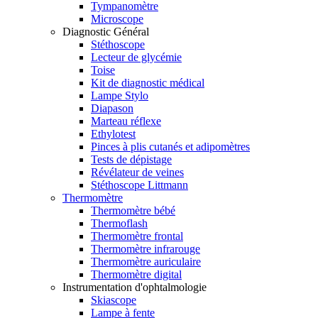
Tympanomètre
Microscope
Diagnostic Général
Stéthoscope
Lecteur de glycémie
Toise
Kit de diagnostic médical
Lampe Stylo
Diapason
Marteau réflexe
Ethylotest
Pinces à plis cutanés et adipomètres
Tests de dépistage
Révélateur de veines
Stéthoscope Littmann
Thermomètre
Thermomètre bébé
Thermoflash
Thermomètre frontal
Thermomètre infrarouge
Thermomètre auriculaire
Thermomètre digital
Instrumentation d'ophtalmologie
Skiascope
Lampe à fente