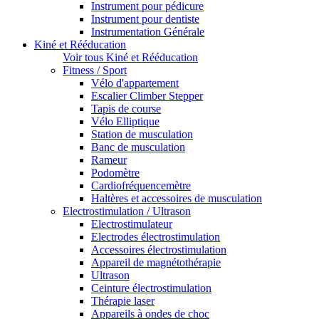
Instrument pour pédicure
Instrument pour dentiste
Instrumentation Générale
Kiné et Rééducation
Voir tous Kiné et Rééducation
Fitness / Sport
Vélo d'appartement
Escalier Climber Stepper
Tapis de course
Vélo Elliptique
Station de musculation
Banc de musculation
Rameur
Podomètre
Cardiofréquencemètre
Haltères et accessoires de musculation
Electrostimulation / Ultrason
Electrostimulateur
Electrodes électrostimulation
Accessoires électrostimulation
Appareil de magnétothérapie
Ultrason
Ceinture électrostimulation
Thérapie laser
Appareils à ondes de choc