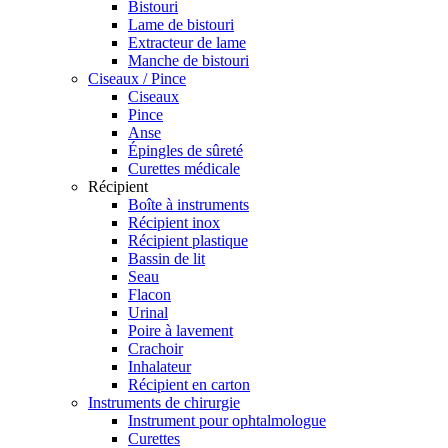
Bistouri
Lame de bistouri
Extracteur de lame
Manche de bistouri
Ciseaux / Pince
Ciseaux
Pince
Anse
Épingles de sûreté
Curettes médicale
Récipient
Boîte à instruments
Récipient inox
Récipient plastique
Bassin de lit
Seau
Flacon
Urinal
Poire à lavement
Crachoir
Inhalateur
Récipient en carton
Instruments de chirurgie
Instrument pour ophtalmologue
Curettes