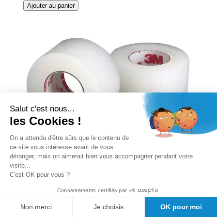
Ajouter au panier
Salut c'est nous...
les Cookies !
On a attendu d'être sûrs que le contenu de
ce site vous intéresse avant de vous
déranger, mais on aimerait bien vous accompagner pendant votre
visite...
C'est OK pour vous ?
Consentements certifiés par
1 Boîte de sparadrap plastique micro-
Non merci
Je choisis
OK pour moi
perforé 3M Transpore