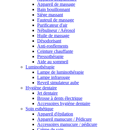
Appareil de massage
Bain bouillonnant
Siège massant
Fauteuil de massage
Purificateur d'air
Nébuliseur / Aérosol
Huile de massage
Désodorisant
Anti-ronflements
Ceinture chauffante
Pressothérapie
Aide au sommeil
Luminothérapie
Lampe de luminothérapie
Lampe infrarouge
Reveil simulateur aube
Hygiène dentaire
Jet dentaire
Brosse à dents électrique
Accessoires hygiène dentaire
Soin esthétique
Appareil d'épilation
Appareil manucure / Pédicure
Accessoires manucure / pédicure
Crème de soin