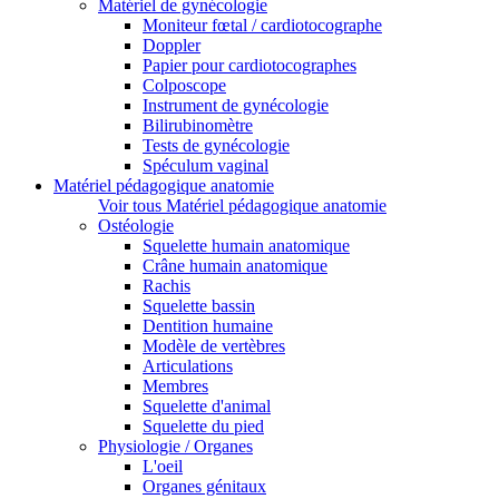
Matériel de gynécologie
Moniteur fœtal / cardiotocographe
Doppler
Papier pour cardiotocographes
Colposcope
Instrument de gynécologie
Bilirubinomètre
Tests de gynécologie
Spéculum vaginal
Matériel pédagogique anatomie
Voir tous Matériel pédagogique anatomie
Ostéologie
Squelette humain anatomique
Crâne humain anatomique
Rachis
Squelette bassin
Dentition humaine
Modèle de vertèbres
Articulations
Membres
Squelette d'animal
Squelette du pied
Physiologie / Organes
L'oeil
Organes génitaux