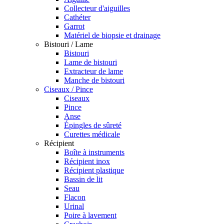
Collecteur d'aiguilles
Cathéter
Garrot
Matériel de biopsie et drainage
Bistouri / Lame
Bistouri
Lame de bistouri
Extracteur de lame
Manche de bistouri
Ciseaux / Pince
Ciseaux
Pince
Anse
Épingles de sûreté
Curettes médicale
Récipient
Boîte à instruments
Récipient inox
Récipient plastique
Bassin de lit
Seau
Flacon
Urinal
Poire à lavement