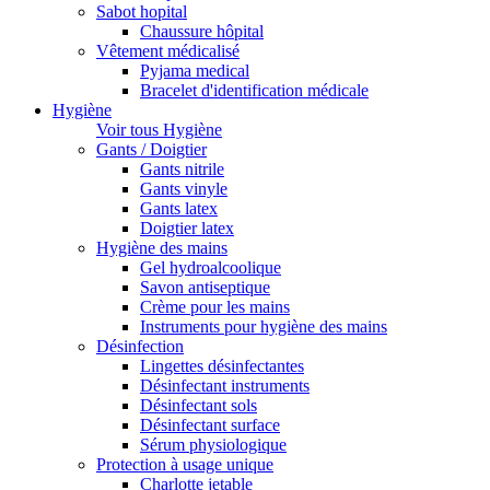
Sabot hopital
Chaussure hôpital
Vêtement médicalisé
Pyjama medical
Bracelet d'identification médicale
Hygiène
Voir tous Hygiène
Gants / Doigtier
Gants nitrile
Gants vinyle
Gants latex
Doigtier latex
Hygiène des mains
Gel hydroalcoolique
Savon antiseptique
Crème pour les mains
Instruments pour hygiène des mains
Désinfection
Lingettes désinfectantes
Désinfectant instruments
Désinfectant sols
Désinfectant surface
Sérum physiologique
Protection à usage unique
Charlotte jetable