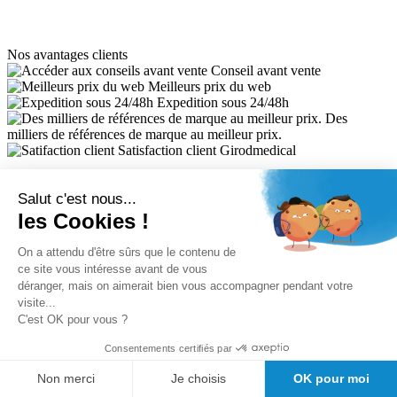
Nos avantages clients
Conseil avant vente
Meilleurs prix du web
Expedition sous 24/48h
Des
milliers de références de marque au meilleur prix.
Satisfaction client Girodmedical
Salut c'est nous...
les Cookies !
On a attendu d'être sûrs que le contenu de
ce site vous intéresse avant de vous
Inscrivez-vous à la newsletter et profitez de 5% de réduction
déranger, mais on aimerait bien vous accompagner pendant votre
visite...
C'est OK pour vous ?
Inscription
Consentements certifiés par
5% de remise valable sur votre prochaine commande de matériel
médical !
Non merci
Je choisis
OK pour moi
Offres promotionnelles, nouveautés, dernières tendances : soyez les