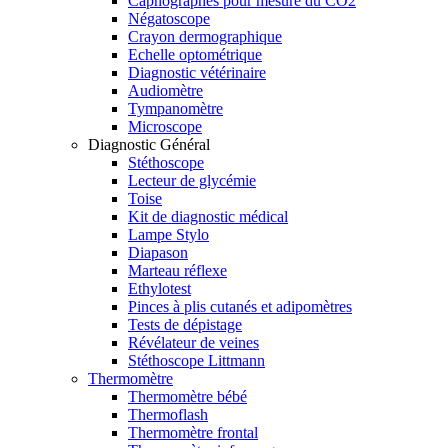
Capnographes pour mesure du CO2
Négatoscope
Crayon dermographique
Echelle optométrique
Diagnostic vétérinaire
Audiomètre
Tympanomètre
Microscope
Diagnostic Général
Stéthoscope
Lecteur de glycémie
Toise
Kit de diagnostic médical
Lampe Stylo
Diapason
Marteau réflexe
Ethylotest
Pinces à plis cutanés et adipomètres
Tests de dépistage
Révélateur de veines
Stéthoscope Littmann
Thermomètre
Thermomètre bébé
Thermoflash
Thermomètre frontal