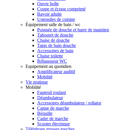
Ouvre boîte
Coupe et écrase comprimé
Bavoir adulte
Ustensiles de cuisine
Équipement salle de bain / wc
Poignée de douche et barre de maintien
Tabouret de douche
Chaise de douche
Tapis de bain douche
Accessoires de bain
Chaise toilette
Réhausseur WC
Equipement au quotidien
Amplificateur auditif
Mobilité
Vie pratique
Mobilité
Fauteuil roulant
Déambulateur
Accessoires déambulateur / rollator
Canne de marche
Béquille
Cadre de marche
Scooter électrique
Téléphone grosses touches