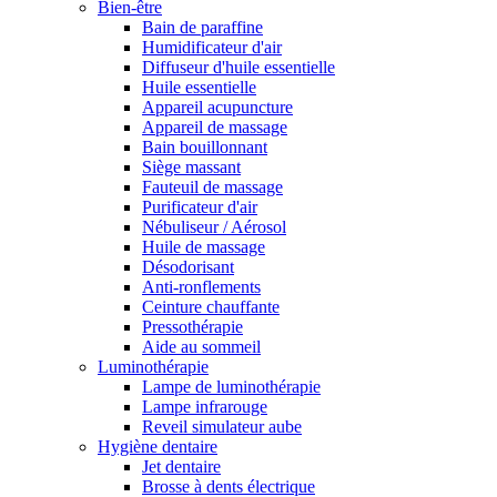
Bien-être
Bain de paraffine
Humidificateur d'air
Diffuseur d'huile essentielle
Huile essentielle
Appareil acupuncture
Appareil de massage
Bain bouillonnant
Siège massant
Fauteuil de massage
Purificateur d'air
Nébuliseur / Aérosol
Huile de massage
Désodorisant
Anti-ronflements
Ceinture chauffante
Pressothérapie
Aide au sommeil
Luminothérapie
Lampe de luminothérapie
Lampe infrarouge
Reveil simulateur aube
Hygiène dentaire
Jet dentaire
Brosse à dents électrique