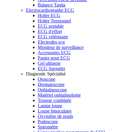
Balance Tanita
Electrocardiographe ECG
Holter ECG
Holter Tensionnel
ECG portable
ECG d'effort
ECG vétérinaire
Electrodes ecg
Moniteur de surveillance
Accessoires ECG
Papier pour ECG
Gel ultrason
ECG Spengler
Diagnostic Spécialisé
Otoscope
Dermatoscope
Ophtalmoscope
Matériel ophtalmologie
Trousse combinée
Lampe loupe
Loupe binoculaire
Oxymètre de pouls
Podoscope
Spiromètre