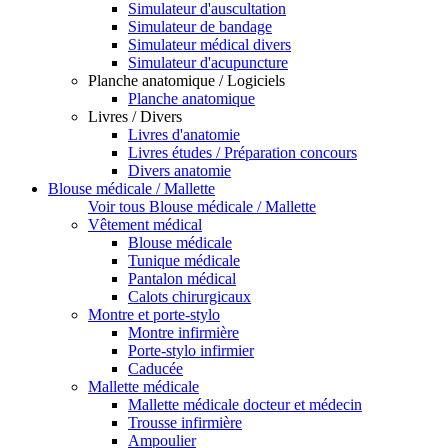
Simulateur d'auscultation
Simulateur de bandage
Simulateur médical divers
Simulateur d'acupuncture
Planche anatomique / Logiciels
Planche anatomique
Livres / Divers
Livres d'anatomie
Livres études / Préparation concours
Divers anatomie
Blouse médicale / Mallette
Voir tous Blouse médicale / Mallette
Vêtement médical
Blouse médicale
Tunique médicale
Pantalon médical
Calots chirurgicaux
Montre et porte-stylo
Montre infirmière
Porte-stylo infirmier
Caducée
Mallette médicale
Mallette médicale docteur et médecin
Trousse infirmière
Ampoulier