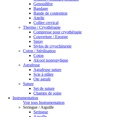
Genouillère
Bandage
Bande de contention
Attelle
Collier cervical
Thermo / Cryothérapie
Compresse pour cryothérapie
Couverture / Eponge
Spray
Stylos de cryochirurgie
Coton / Stérilisation
Coton
Alcool isopropylique
Agrafeuse
Agrafeuse suture
Scie à plâtre
Ote agrafe
Suture
Set de suture
Champs de soins
Instrumentation
Voir tous Instrumentation
Seringue / Aiguille
Seringue
Aiguille