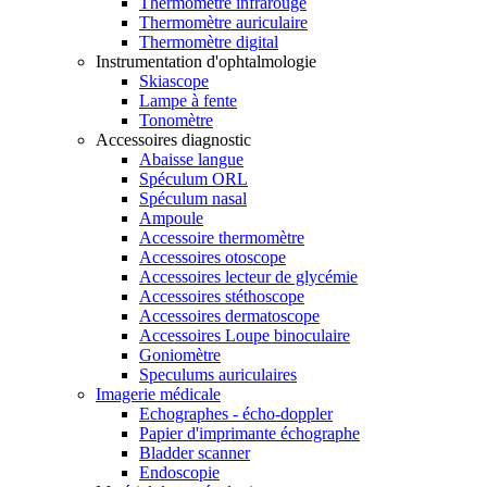
Thermomètre infrarouge
Thermomètre auriculaire
Thermomètre digital
Instrumentation d'ophtalmologie
Skiascope
Lampe à fente
Tonomètre
Accessoires diagnostic
Abaisse langue
Spéculum ORL
Spéculum nasal
Ampoule
Accessoire thermomètre
Accessoires otoscope
Accessoires lecteur de glycémie
Accessoires stéthoscope
Accessoires dermatoscope
Accessoires Loupe binoculaire
Goniomètre
Speculums auriculaires
Imagerie médicale
Echographes - écho-doppler
Papier d'imprimante échographe
Bladder scanner
Endoscopie