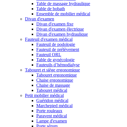
Table de massage hydraulique
Table de bobath
Ensemble de mobilier médical
Divan d'examen
Divan d'examen fixe
Divan d'examen électrique
Divan d'examen hydraulique
Fauteuil d'examen médical
Fauteuil de podologie
Fauteuil de prélèvement
Fauteuil ORL
Table de gynécologie
Fauteuils d’hémodialyse
Tabouret et siège ergonomique
Tabouret ergonomique
Chaise ergonomique
Chaise de massage
Tabouret médical
Petit mobilier médical
Guéridon médical
Marchepied médical
Porte rouleaux
Paravent médical
Lampe d'examen
Porte sérum