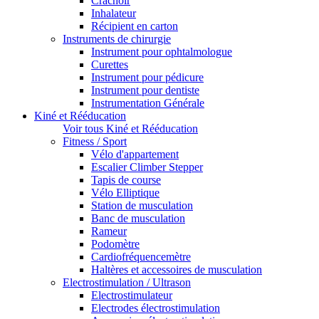
Crachoir
Inhalateur
Récipient en carton
Instruments de chirurgie
Instrument pour ophtalmologue
Curettes
Instrument pour pédicure
Instrument pour dentiste
Instrumentation Générale
Kiné et Rééducation
Voir tous Kiné et Rééducation
Fitness / Sport
Vélo d'appartement
Escalier Climber Stepper
Tapis de course
Vélo Elliptique
Station de musculation
Banc de musculation
Rameur
Podomètre
Cardiofréquencemètre
Haltères et accessoires de musculation
Electrostimulation / Ultrason
Electrostimulateur
Electrodes électrostimulation