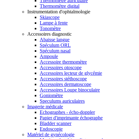
Thermomètre auriculaire
Thermomètre digital
Instrumentation d'ophtalmologie
Skiascope
Lampe à fente
Tonomètre
Accessoires diagnostic
Abaisse langue
Spéculum ORL
Spéculum nasal
Ampoule
Accessoire thermomètre
Accessoires otoscope
Accessoires lecteur de glycémie
Accessoires stéthoscope
Accessoires dermatoscope
Accessoires Loupe binoculaire
Goniomètre
Speculums auriculaires
Imagerie médicale
Echographes - écho-doppler
Papier d'imprimante échographe
Bladder scanner
Endoscopie
Matériel de gynécologie