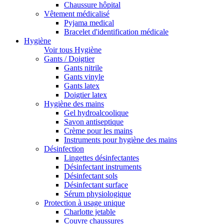
Chaussure hôpital
Vêtement médicalisé
Pyjama medical
Bracelet d'identification médicale
Hygiène
Voir tous Hygiène
Gants / Doigtier
Gants nitrile
Gants vinyle
Gants latex
Doigtier latex
Hygiène des mains
Gel hydroalcoolique
Savon antiseptique
Crème pour les mains
Instruments pour hygiène des mains
Désinfection
Lingettes désinfectantes
Désinfectant instruments
Désinfectant sols
Désinfectant surface
Sérum physiologique
Protection à usage unique
Charlotte jetable
Couvre chaussures