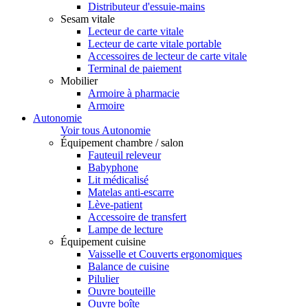
Distributeur d'essuie-mains
Sesam vitale
Lecteur de carte vitale
Lecteur de carte vitale portable
Accessoires de lecteur de carte vitale
Terminal de paiement
Mobilier
Armoire à pharmacie
Armoire
Autonomie
Voir tous Autonomie
Équipement chambre / salon
Fauteuil releveur
Babyphone
Lit médicalisé
Matelas anti-escarre
Lève-patient
Accessoire de transfert
Lampe de lecture
Équipement cuisine
Vaisselle et Couverts ergonomiques
Balance de cuisine
Pilulier
Ouvre bouteille
Ouvre boîte