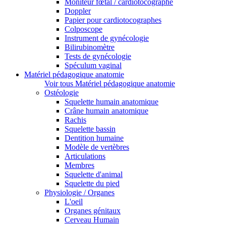
Moniteur fœtal / cardiotocographe
Doppler
Papier pour cardiotocographes
Colposcope
Instrument de gynécologie
Bilirubinomètre
Tests de gynécologie
Spéculum vaginal
Matériel pédagogique anatomie
Voir tous Matériel pédagogique anatomie
Ostéologie
Squelette humain anatomique
Crâne humain anatomique
Rachis
Squelette bassin
Dentition humaine
Modèle de vertèbres
Articulations
Membres
Squelette d'animal
Squelette du pied
Physiologie / Organes
L'oeil
Organes génitaux
Cerveau Humain