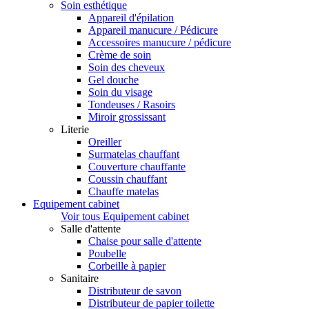
Soin esthétique
Appareil d'épilation
Appareil manucure / Pédicure
Accessoires manucure / pédicure
Crème de soin
Soin des cheveux
Gel douche
Soin du visage
Tondeuses / Rasoirs
Miroir grossissant
Literie
Oreiller
Surmatelas chauffant
Couverture chauffante
Coussin chauffant
Chauffe matelas
Equipement cabinet
Voir tous Equipement cabinet
Salle d'attente
Chaise pour salle d'attente
Poubelle
Corbeille à papier
Sanitaire
Distributeur de savon
Distributeur de papier toilette