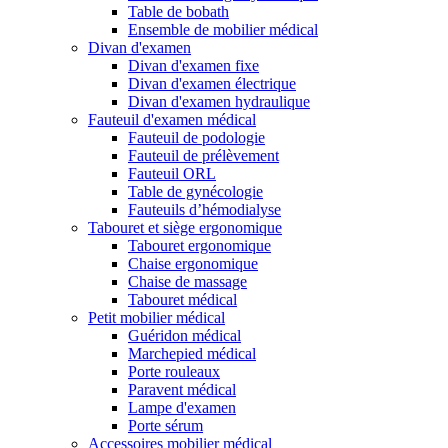
Table de bobath
Ensemble de mobilier médical
Divan d'examen
Divan d'examen fixe
Divan d'examen électrique
Divan d'examen hydraulique
Fauteuil d'examen médical
Fauteuil de podologie
Fauteuil de prélèvement
Fauteuil ORL
Table de gynécologie
Fauteuils d’hémodialyse
Tabouret et siège ergonomique
Tabouret ergonomique
Chaise ergonomique
Chaise de massage
Tabouret médical
Petit mobilier médical
Guéridon médical
Marchepied médical
Porte rouleaux
Paravent médical
Lampe d'examen
Porte sérum
Accessoires mobilier médical