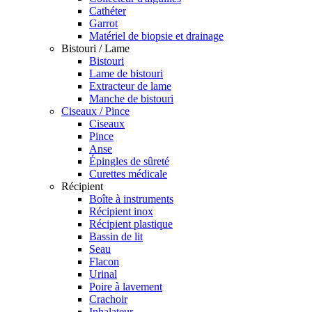
Cathéter
Garrot
Matériel de biopsie et drainage
Bistouri / Lame
Bistouri
Lame de bistouri
Extracteur de lame
Manche de bistouri
Ciseaux / Pince
Ciseaux
Pince
Anse
Épingles de sûreté
Curettes médicale
Récipient
Boîte à instruments
Récipient inox
Récipient plastique
Bassin de lit
Seau
Flacon
Urinal
Poire à lavement
Crachoir
Inhalateur