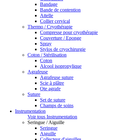
Bandage
Bande de contention
Attelle
Collier cervical
Thermo / Cryothérapie
Compresse pour cryothérapie
Couverture / Eponge
Spray
Stylos de cryochirurgie
Coton / Stérilisation
Coton
Alcool isopropylique
Agrafeuse
Agrafeuse suture
Scie à plâtre
Ote agrafe
Suture
Set de suture
Champs de soins
Instrumentation
Voir tous Instrumentation
Seringue / Aiguille
Seringue
Aiguille
Collecteur d'aiguilles