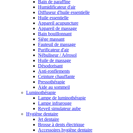
Bain de paraffine
Humidificateur d'air
Diffuseur d'huile essentielle
Huile essentielle
Appareil acupuncture
Appareil de massage
Bain bouillonnant
Siège massant
Fauteuil de massage
Purificateur d'air
Nébuliseur / Aérosol
Huile de massage
Désodorisant
Anti-ronflements
Ceinture chauffante
Pressothérapie
Aide au sommeil
Luminothérapie
Lampe de luminothérapie
Lampe infrarouge
Reveil simulateur aube
Hygiène dentaire
Jet dentaire
Brosse à dents électrique
Accessoires hygiène dentaire