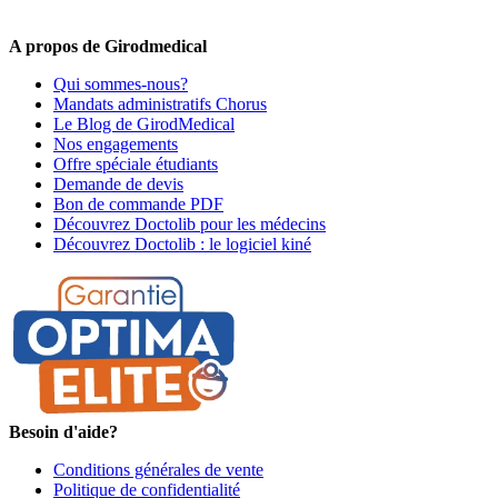
premiers informés !
A propos de Girodmedical
Qui sommes-nous?
Mandats administratifs Chorus
Le Blog de GirodMedical
Nos engagements
Offre spéciale étudiants
Demande de devis
Bon de commande PDF
Découvrez Doctolib pour les médecins
Découvrez Doctolib : le logiciel kiné
Besoin d'aide?
Conditions générales de vente
Politique de confidentialité