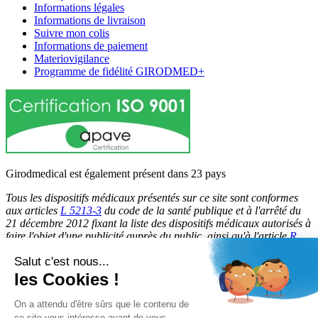
Informations légales
Informations de livraison
Suivre mon colis
Informations de paiement
Materiovigilance
Programme de fidélité GIRODMED+
Girodmedical est également présent dans 23 pays
Tous les dispositifs médicaux présentés sur ce site sont conformes
aux articles
L 5213-3
du code de la santé publique et à l'arrêté du
21 décembre 2012 fixant la liste des dispositifs médicaux autorisés à
faire l'objet d'une publicité auprès du public, ainsi qu'à l'article
R
5213-1
du code de la santé publique. Par conséquent, ils peuvent
Salut c'est nous...
être légalement promus et rendus accessibles au public.
les Cookies !
© 2026 Girodmedical. Tous droits réservés.
On a attendu d'être sûrs que le contenu de
ce site vous intéresse avant de vous