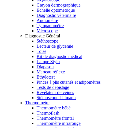
Crayon dermographique
Echelle optométrique
Diagnostic vétérinaire
Audiomètre
Tympanomètre
Microscope
Diagnostic Général
Stéthoscope
Lecteur de glycémie
Toise
Kit de diagnostic médical
Lampe Stylo
Diapason
Marteau réflexe
Ethylotest
Pinces à plis cutanés et adipomètres
Tests de dépistage
Révélateur de veines
Stéthoscope Littmann
Thermomètre
Thermomètre bébé
Thermoflash
Thermomètre frontal
Thermomètre infrarouge