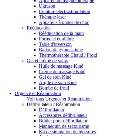
Appareil de magnétothérapie
Ultrason
Ceinture électrostimulation
Thérapie laser
Appareils à ondes de choc
Rééducation
Rééducation de la main
Forme et équilibre
Table d'inversion
Ballon de gymnastique
Thermothérapie Chaud / Froid
Gel et crème de soins
Huile de massage Kiné
Crème de massage Kiné
Gel de soin Kiné
Argile de soin Kiné
Bombe de froid
Urgence et Réanimation
Voir tous Urgence et Réanimation
Défibrillateur / Réanimation
Défibrillateur
Accessoires défibrillateur
Boîtier pour défibrillateur
Mannequin de secourisme
Kit de simulation de blessures