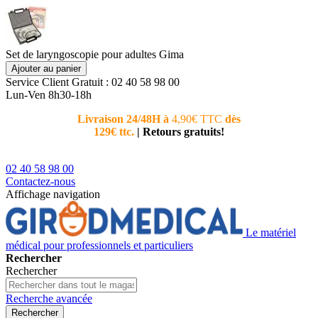
Set de laryngoscopie pour adultes Gima
Ajouter au panier
Service Client
Gratuit : 02 40 58 98 00
Lun-Ven 8h30-18h
Livraison 24/48H à
4,90€ TTC
dès
Nouvea
129€ ttc.
|
Retours gratuits!
téléphoni
conseiller
02 40 58 98 00
Contactez-nous
Affichage navigation
Le matériel
médical pour professionnels et particuliers
Rechercher
Rechercher
Recherche avancée
Rechercher