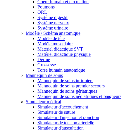
Coeur humain et circulation
Poumons
ORL
Système digestif
Système nerveux
Système urinaire
Modèle / Schéma anatomique
Modèle de tête
Modèle musculaire
Matériel didactique SVT
Matériel didactique physique
Derme
Grossesse
Torse humain anatomique
Mannequin de soins
Mannequin de soins infirmiers
Mannequin de soins premier secours
Mannequin de soins gériatriques
Mannequin de soins pédiatriques et baigneurs
Simulateur médical
Simulateur d'accouchement
Simulateur de suture
Simulateur d'injection et ponction
Simulateur de tension artérielle
Simulateur d'auscultation