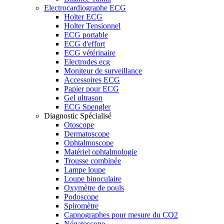
Electrocardiographe ECG
Holter ECG
Holter Tensionnel
ECG portable
ECG d'effort
ECG vétérinaire
Electrodes ecg
Moniteur de surveillance
Accessoires ECG
Papier pour ECG
Gel ultrason
ECG Spengler
Diagnostic Spécialisé
Otoscope
Dermatoscope
Ophtalmoscope
Matériel ophtalmologie
Trousse combinée
Lampe loupe
Loupe binoculaire
Oxymètre de pouls
Podoscope
Spiromètre
Capnographes pour mesure du CO2
Négatoscope