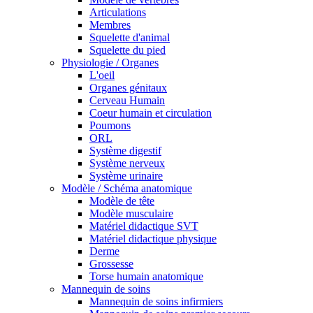
Articulations
Membres
Squelette d'animal
Squelette du pied
Physiologie / Organes
L'oeil
Organes génitaux
Cerveau Humain
Coeur humain et circulation
Poumons
ORL
Système digestif
Système nerveux
Système urinaire
Modèle / Schéma anatomique
Modèle de tête
Modèle musculaire
Matériel didactique SVT
Matériel didactique physique
Derme
Grossesse
Torse humain anatomique
Mannequin de soins
Mannequin de soins infirmiers