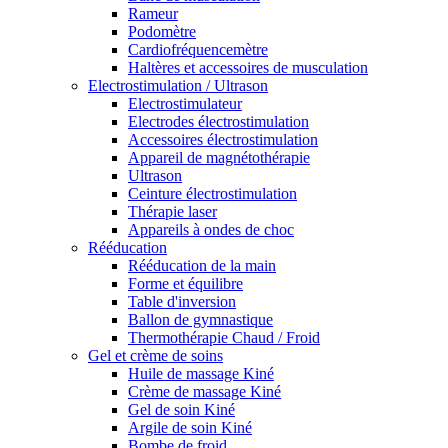
Rameur
Podomètre
Cardiofréquencemètre
Haltères et accessoires de musculation
Electrostimulation / Ultrason
Electrostimulateur
Electrodes électrostimulation
Accessoires électrostimulation
Appareil de magnétothérapie
Ultrason
Ceinture électrostimulation
Thérapie laser
Appareils à ondes de choc
Rééducation
Rééducation de la main
Forme et équilibre
Table d'inversion
Ballon de gymnastique
Thermothérapie Chaud / Froid
Gel et crème de soins
Huile de massage Kiné
Crème de massage Kiné
Gel de soin Kiné
Argile de soin Kiné
Bombe de froid