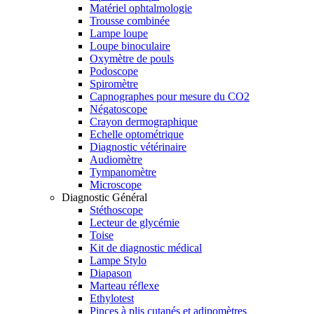
Matériel ophtalmologie
Trousse combinée
Lampe loupe
Loupe binoculaire
Oxymètre de pouls
Podoscope
Spiromètre
Capnographes pour mesure du CO2
Négatoscope
Crayon dermographique
Echelle optométrique
Diagnostic vétérinaire
Audiomètre
Tympanomètre
Microscope
Diagnostic Général
Stéthoscope
Lecteur de glycémie
Toise
Kit de diagnostic médical
Lampe Stylo
Diapason
Marteau réflexe
Ethylotest
Pinces à plis cutanés et adipomètres