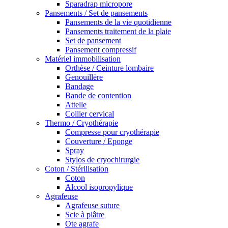
Sparadrap micropore
Pansements / Set de pansements
Pansements de la vie quotidienne
Pansements traitement de la plaie
Set de pansement
Pansement compressif
Matériel immobilisation
Orthèse / Ceinture lombaire
Genouillère
Bandage
Bande de contention
Attelle
Collier cervical
Thermo / Cryothérapie
Compresse pour cryothérapie
Couverture / Eponge
Spray
Stylos de cryochirurgie
Coton / Stérilisation
Coton
Alcool isopropylique
Agrafeuse
Agrafeuse suture
Scie à plâtre
Ote agrafe