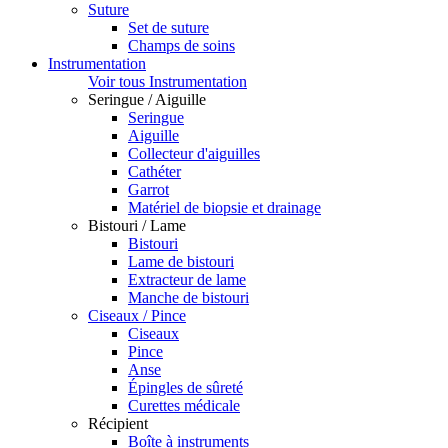
Suture
Set de suture
Champs de soins
Instrumentation
Voir tous Instrumentation
Seringue / Aiguille
Seringue
Aiguille
Collecteur d'aiguilles
Cathéter
Garrot
Matériel de biopsie et drainage
Bistouri / Lame
Bistouri
Lame de bistouri
Extracteur de lame
Manche de bistouri
Ciseaux / Pince
Ciseaux
Pince
Anse
Épingles de sûreté
Curettes médicale
Récipient
Boîte à instruments