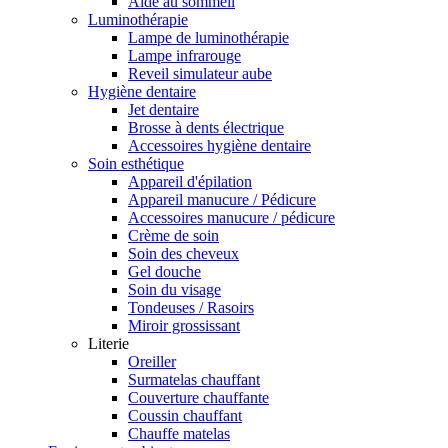
Aide au sommeil
Luminothérapie
Lampe de luminothérapie
Lampe infrarouge
Reveil simulateur aube
Hygiène dentaire
Jet dentaire
Brosse à dents électrique
Accessoires hygiène dentaire
Soin esthétique
Appareil d'épilation
Appareil manucure / Pédicure
Accessoires manucure / pédicure
Crème de soin
Soin des cheveux
Gel douche
Soin du visage
Tondeuses / Rasoirs
Miroir grossissant
Literie
Oreiller
Surmatelas chauffant
Couverture chauffante
Coussin chauffant
Chauffe matelas