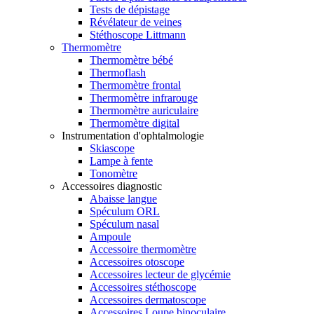
Tests de dépistage
Révélateur de veines
Stéthoscope Littmann
Thermomètre
Thermomètre bébé
Thermoflash
Thermomètre frontal
Thermomètre infrarouge
Thermomètre auriculaire
Thermomètre digital
Instrumentation d'ophtalmologie
Skiascope
Lampe à fente
Tonomètre
Accessoires diagnostic
Abaisse langue
Spéculum ORL
Spéculum nasal
Ampoule
Accessoire thermomètre
Accessoires otoscope
Accessoires lecteur de glycémie
Accessoires stéthoscope
Accessoires dermatoscope
Accessoires Loupe binoculaire