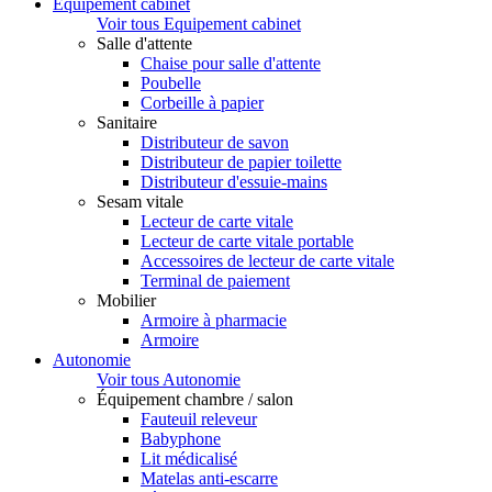
Equipement cabinet
Voir tous Equipement cabinet
Salle d'attente
Chaise pour salle d'attente
Poubelle
Corbeille à papier
Sanitaire
Distributeur de savon
Distributeur de papier toilette
Distributeur d'essuie-mains
Sesam vitale
Lecteur de carte vitale
Lecteur de carte vitale portable
Accessoires de lecteur de carte vitale
Terminal de paiement
Mobilier
Armoire à pharmacie
Armoire
Autonomie
Voir tous Autonomie
Équipement chambre / salon
Fauteuil releveur
Babyphone
Lit médicalisé
Matelas anti-escarre