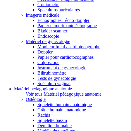
Goniomètre
Speculums auriculaires
Imagerie médicale
Echographes - écho-doppler
Papier d'imprimante échographe
Bladder scanner
Endoscopie
Matériel de gynécologie
Moniteur fœtal / cardiotocographe
Doppler
Papier pour cardiotocographes
Colposcope
Instrument de gynécologie
Bilirubinomètre
Tests de gynécologie
Spéculum vaginal
Matériel pédagogique anatomie
Voir tous Matériel pédagogique anatomie
Ostéologie
Squelette humain anatomique
Crâne humain anatomique
Rachis
Squelette bassin
Dentition humaine
Modèle de vertèbres