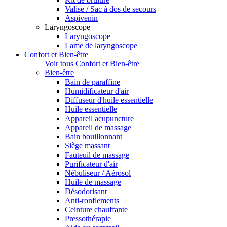
Valise / Sac à dos de secours
Aspivenin
Laryngoscope
Laryngoscope
Lame de laryngoscope
Confort et Bien-être
Voir tous Confort et Bien-être
Bien-être
Bain de paraffine
Humidificateur d'air
Diffuseur d'huile essentielle
Huile essentielle
Appareil acupuncture
Appareil de massage
Bain bouillonnant
Siège massant
Fauteuil de massage
Purificateur d'air
Nébuliseur / Aérosol
Huile de massage
Désodorisant
Anti-ronflements
Ceinture chauffante
Pressothérapie