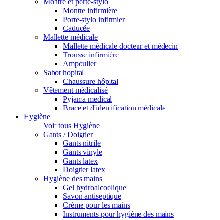
Montre et porte-stylo
Montre infirmière
Porte-stylo infirmier
Caducée
Mallette médicale
Mallette médicale docteur et médecin
Trousse infirmière
Ampoulier
Sabot hopital
Chaussure hôpital
Vêtement médicalisé
Pyjama medical
Bracelet d'identification médicale
Hygiène
Voir tous Hygiène
Gants / Doigtier
Gants nitrile
Gants vinyle
Gants latex
Doigtier latex
Hygiène des mains
Gel hydroalcoolique
Savon antiseptique
Crème pour les mains
Instruments pour hygiène des mains