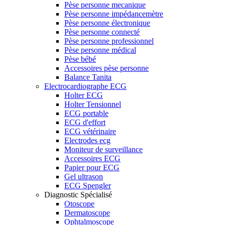
Pèse personne mecanique
Pèse personne impédancemètre
Pèse personne électronique
Pèse personne connecté
Pèse personne professionnel
Pèse personne médical
Pèse bébé
Accessoires pèse personne
Balance Tanita
Electrocardiographe ECG
Holter ECG
Holter Tensionnel
ECG portable
ECG d'effort
ECG vétérinaire
Electrodes ecg
Moniteur de surveillance
Accessoires ECG
Papier pour ECG
Gel ultrason
ECG Spengler
Diagnostic Spécialisé
Otoscope
Dermatoscope
Ophtalmoscope