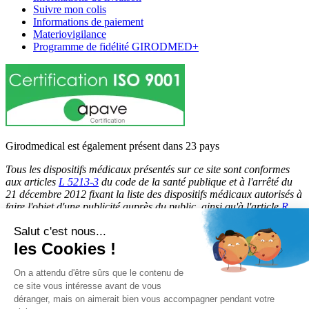
Suivre mon colis
Informations de paiement
Materiovigilance
Programme de fidélité GIRODMED+
Girodmedical est également présent dans 23 pays
Tous les dispositifs médicaux présentés sur ce site sont conformes
aux articles
L 5213-3
du code de la santé publique et à l'arrêté du
21 décembre 2012 fixant la liste des dispositifs médicaux autorisés à
faire l'objet d'une publicité auprès du public, ainsi qu'à l'article
R
5213-1
du code de la santé publique. Par conséquent, ils peuvent
Salut c'est nous...
être légalement promus et rendus accessibles au public.
les Cookies !
© 2026 Girodmedical. Tous droits réservés.
On a attendu d'être sûrs que le contenu de
ce site vous intéresse avant de vous
déranger, mais on aimerait bien vous accompagner pendant votre
Paiement 100 % sécurisé !