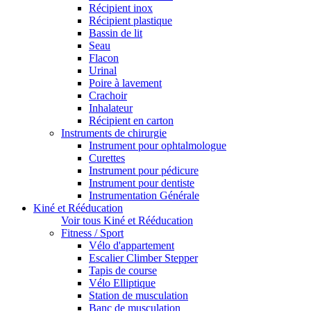
Récipient inox
Récipient plastique
Bassin de lit
Seau
Flacon
Urinal
Poire à lavement
Crachoir
Inhalateur
Récipient en carton
Instruments de chirurgie
Instrument pour ophtalmologue
Curettes
Instrument pour pédicure
Instrument pour dentiste
Instrumentation Générale
Kiné et Rééducation
Voir tous Kiné et Rééducation
Fitness / Sport
Vélo d'appartement
Escalier Climber Stepper
Tapis de course
Vélo Elliptique
Station de musculation
Banc de musculation