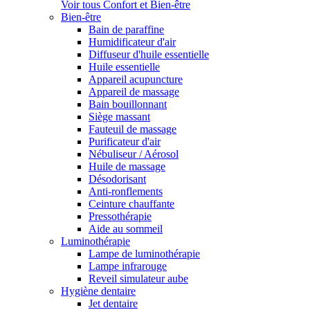
Voir tous Confort et Bien-être
Bien-être
Bain de paraffine
Humidificateur d'air
Diffuseur d'huile essentielle
Huile essentielle
Appareil acupuncture
Appareil de massage
Bain bouillonnant
Siège massant
Fauteuil de massage
Purificateur d'air
Nébuliseur / Aérosol
Huile de massage
Désodorisant
Anti-ronflements
Ceinture chauffante
Pressothérapie
Aide au sommeil
Luminothérapie
Lampe de luminothérapie
Lampe infrarouge
Reveil simulateur aube
Hygiène dentaire
Jet dentaire