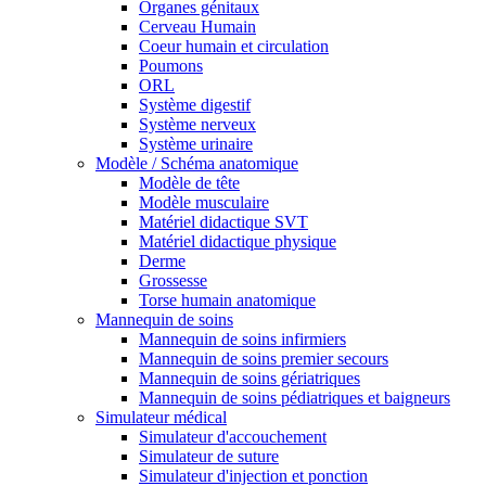
Organes génitaux
Cerveau Humain
Coeur humain et circulation
Poumons
ORL
Système digestif
Système nerveux
Système urinaire
Modèle / Schéma anatomique
Modèle de tête
Modèle musculaire
Matériel didactique SVT
Matériel didactique physique
Derme
Grossesse
Torse humain anatomique
Mannequin de soins
Mannequin de soins infirmiers
Mannequin de soins premier secours
Mannequin de soins gériatriques
Mannequin de soins pédiatriques et baigneurs
Simulateur médical
Simulateur d'accouchement
Simulateur de suture
Simulateur d'injection et ponction