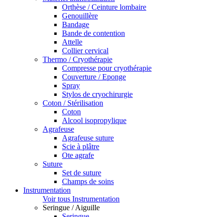
Orthèse / Ceinture lombaire
Genouillère
Bandage
Bande de contention
Attelle
Collier cervical
Thermo / Cryothérapie
Compresse pour cryothérapie
Couverture / Eponge
Spray
Stylos de cryochirurgie
Coton / Stérilisation
Coton
Alcool isopropylique
Agrafeuse
Agrafeuse suture
Scie à plâtre
Ote agrafe
Suture
Set de suture
Champs de soins
Instrumentation
Voir tous Instrumentation
Seringue / Aiguille
Seringue