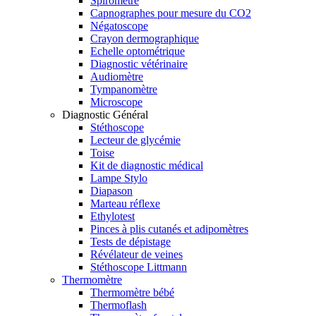
Spiromètre
Capnographes pour mesure du CO2
Négatoscope
Crayon dermographique
Echelle optométrique
Diagnostic vétérinaire
Audiomètre
Tympanomètre
Microscope
Diagnostic Général
Stéthoscope
Lecteur de glycémie
Toise
Kit de diagnostic médical
Lampe Stylo
Diapason
Marteau réflexe
Ethylotest
Pinces à plis cutanés et adipomètres
Tests de dépistage
Révélateur de veines
Stéthoscope Littmann
Thermomètre
Thermomètre bébé
Thermoflash