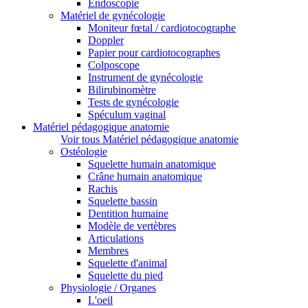
Endoscopie
Matériel de gynécologie
Moniteur fœtal / cardiotocographe
Doppler
Papier pour cardiotocographes
Colposcope
Instrument de gynécologie
Bilirubinomètre
Tests de gynécologie
Spéculum vaginal
Matériel pédagogique anatomie
Voir tous Matériel pédagogique anatomie
Ostéologie
Squelette humain anatomique
Crâne humain anatomique
Rachis
Squelette bassin
Dentition humaine
Modèle de vertèbres
Articulations
Membres
Squelette d'animal
Squelette du pied
Physiologie / Organes
L'oeil