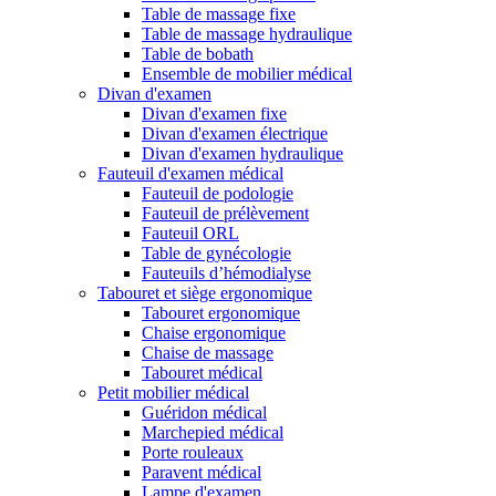
Table de massage fixe
Table de massage hydraulique
Table de bobath
Ensemble de mobilier médical
Divan d'examen
Divan d'examen fixe
Divan d'examen électrique
Divan d'examen hydraulique
Fauteuil d'examen médical
Fauteuil de podologie
Fauteuil de prélèvement
Fauteuil ORL
Table de gynécologie
Fauteuils d’hémodialyse
Tabouret et siège ergonomique
Tabouret ergonomique
Chaise ergonomique
Chaise de massage
Tabouret médical
Petit mobilier médical
Guéridon médical
Marchepied médical
Porte rouleaux
Paravent médical
Lampe d'examen