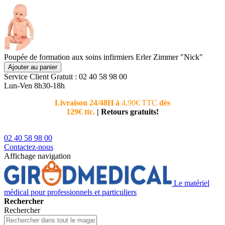
Poupée de formation aux soins infirmiers Erler Zimmer "Nick"
Ajouter au panier
Service Client
Gratuit : 02 40 58 98 00
Lun-Ven 8h30-18h
Livraison 24/48H à
4,90€ TTC
dès
Nouvea
129€ ttc.
|
Retours gratuits!
téléphoni
conseiller
02 40 58 98 00
Contactez-nous
Affichage navigation
Le matériel
médical pour professionnels et particuliers
Rechercher
Rechercher