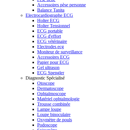
Accessoires pèse personne
Balance Tanita
Electrocardiographe ECG
Holter ECG
Holter Tensionnel
ECG portable
ECG d'effort
ECG vétérinaire
Electrodes ecg
Moniteur de surveillance
Accessoires ECG
Papier pour ECG
Gel ultrason
ECG Spengler
Diagnostic Spécialisé
Otoscope
Dermatoscope
Ophtalmoscope
Matériel ophtalmologie
Trousse combinée
Lampe loupe
Loupe binoculaire
Oxymètre de pouls
Podoscope