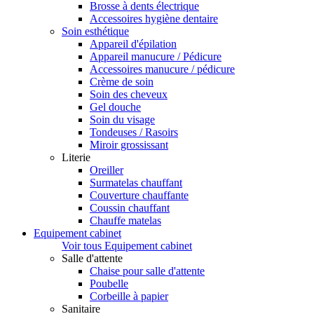
Brosse à dents électrique
Accessoires hygiène dentaire
Soin esthétique
Appareil d'épilation
Appareil manucure / Pédicure
Accessoires manucure / pédicure
Crème de soin
Soin des cheveux
Gel douche
Soin du visage
Tondeuses / Rasoirs
Miroir grossissant
Literie
Oreiller
Surmatelas chauffant
Couverture chauffante
Coussin chauffant
Chauffe matelas
Equipement cabinet
Voir tous Equipement cabinet
Salle d'attente
Chaise pour salle d'attente
Poubelle
Corbeille à papier
Sanitaire