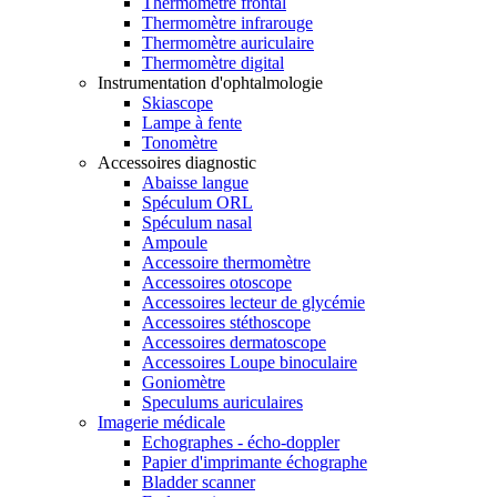
Thermomètre frontal
Thermomètre infrarouge
Thermomètre auriculaire
Thermomètre digital
Instrumentation d'ophtalmologie
Skiascope
Lampe à fente
Tonomètre
Accessoires diagnostic
Abaisse langue
Spéculum ORL
Spéculum nasal
Ampoule
Accessoire thermomètre
Accessoires otoscope
Accessoires lecteur de glycémie
Accessoires stéthoscope
Accessoires dermatoscope
Accessoires Loupe binoculaire
Goniomètre
Speculums auriculaires
Imagerie médicale
Echographes - écho-doppler
Papier d'imprimante échographe
Bladder scanner