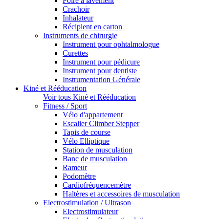
Poire à lavement
Crachoir
Inhalateur
Récipient en carton
Instruments de chirurgie
Instrument pour ophtalmologue
Curettes
Instrument pour pédicure
Instrument pour dentiste
Instrumentation Générale
Kiné et Rééducation
Voir tous Kiné et Rééducation
Fitness / Sport
Vélo d'appartement
Escalier Climber Stepper
Tapis de course
Vélo Elliptique
Station de musculation
Banc de musculation
Rameur
Podomètre
Cardiofréquencemètre
Haltères et accessoires de musculation
Electrostimulation / Ultrason
Electrostimulateur