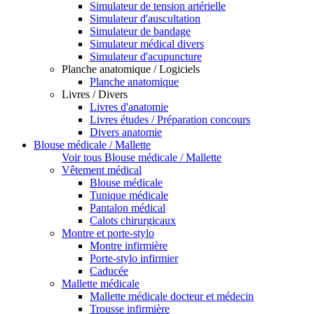
Simulateur de tension artérielle
Simulateur d'auscultation
Simulateur de bandage
Simulateur médical divers
Simulateur d'acupuncture
Planche anatomique / Logiciels
Planche anatomique
Livres / Divers
Livres d'anatomie
Livres études / Préparation concours
Divers anatomie
Blouse médicale / Mallette
Voir tous Blouse médicale / Mallette
Vêtement médical
Blouse médicale
Tunique médicale
Pantalon médical
Calots chirurgicaux
Montre et porte-stylo
Montre infirmière
Porte-stylo infirmier
Caducée
Mallette médicale
Mallette médicale docteur et médecin
Trousse infirmière