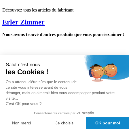
.
Découvrez tous les articles du fabricant
Erler Zimmer
Nous avons trouvé d'autres produits que vous pourriez aimer !
Nos avantages clients
Conseil avant vente
Salut c'est nous...
Meilleurs prix du web
les Cookies !
Expedition sous 24/48h
Des
On a attendu d'être sûrs que le contenu de
milliers de références de marque au meilleur prix.
ce site vous intéresse avant de vous
Satisfaction client Girodmedical
déranger, mais on aimerait bien vous accompagner pendant votre
visite...
C'est OK pour vous ?
Consentements certifiés par
Non merci
Je choisis
OK pour moi
Inscrivez-vous à la newsletter et profitez de 5% de réduction