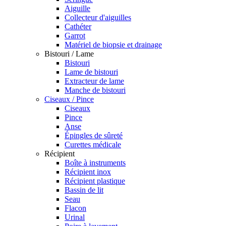
Aiguille
Collecteur d'aiguilles
Cathéter
Garrot
Matériel de biopsie et drainage
Bistouri / Lame
Bistouri
Lame de bistouri
Extracteur de lame
Manche de bistouri
Ciseaux / Pince
Ciseaux
Pince
Anse
Épingles de sûreté
Curettes médicale
Récipient
Boîte à instruments
Récipient inox
Récipient plastique
Bassin de lit
Seau
Flacon
Urinal