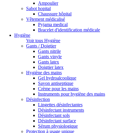
Ampoulier
Sabot hopital
Chaussure hôpital
Vêtement médicalisé
Pyjama medical
Bracelet d'identification médicale
Hygiène
Voir tous Hygiène
Gants / Doigtier
Gants nitrile
Gants vinyle
Gants latex
Doigtier latex
Hygiène des mains
Gel hydroalcoolique
Savon antiseptique
Crème pour les mains
Instruments pour hygiène des mains
Désinfection
Lingettes désinfectantes
Désinfectant instruments
Désinfectant sols
Désinfectant surface
Sérum physiologique
Protection à usage unique