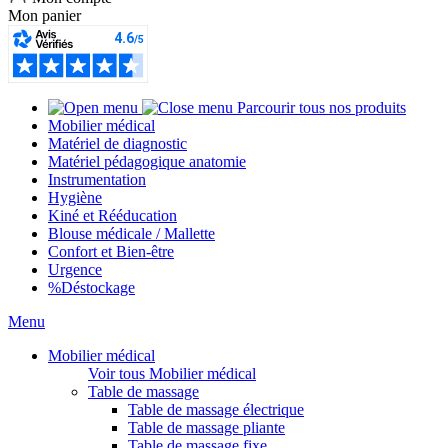
Mon panier
Parcourir tous nos produits
Mobilier médical
Matériel de diagnostic
Matériel pédagogique anatomie
Instrumentation
Hygiène
Kiné et Rééducation
Blouse médicale / Mallette
Confort et Bien-être
Urgence
%
Déstockage
Menu
Mobilier médical
Voir tous Mobilier médical
Table de massage
Table de massage électrique
Table de massage pliante
Table de massage fixe