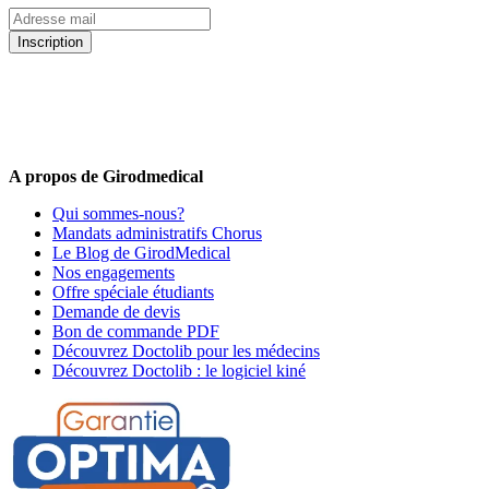
Inscription
5% de remise valable sur votre prochaine commande de matériel
médical !
Offres promotionnelles, nouveautés, dernières tendances : soyez les
premiers informés !
A propos de Girodmedical
Qui sommes-nous?
Mandats administratifs Chorus
Le Blog de GirodMedical
Nos engagements
Offre spéciale étudiants
Demande de devis
Bon de commande PDF
Découvrez Doctolib pour les médecins
Découvrez Doctolib : le logiciel kiné