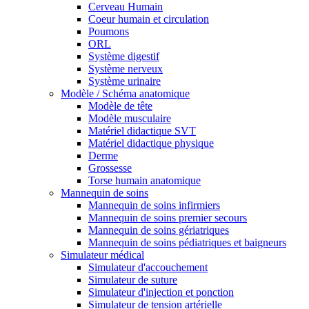
Cerveau Humain
Coeur humain et circulation
Poumons
ORL
Système digestif
Système nerveux
Système urinaire
Modèle / Schéma anatomique
Modèle de tête
Modèle musculaire
Matériel didactique SVT
Matériel didactique physique
Derme
Grossesse
Torse humain anatomique
Mannequin de soins
Mannequin de soins infirmiers
Mannequin de soins premier secours
Mannequin de soins gériatriques
Mannequin de soins pédiatriques et baigneurs
Simulateur médical
Simulateur d'accouchement
Simulateur de suture
Simulateur d'injection et ponction
Simulateur de tension artérielle