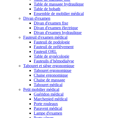
Table de massage hydraulique
Table de bobath
Ensemble de mobilier médical
Divan d'examen
Divan d'examen fixe
Divan d'examen électrique
Divan d'examen hydraulique
Fauteuil d'examen médical
Fauteuil de podologie
Fauteuil de prélèvement
Fauteuil ORL
Table de gynécologie
Fauteuils d’hémodialyse
Tabouret et siège ergonomique
Tabouret ergonomique
Chaise ergonomique
Chaise de massage
Tabouret médical
Petit mobilier médical
Guéridon médical
Marchepied médical
Porte rouleaux
Paravent médical
Lampe d'examen
Porte sérum