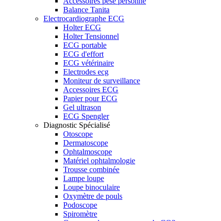
Accessoires pèse personne
Balance Tanita
Electrocardiographe ECG
Holter ECG
Holter Tensionnel
ECG portable
ECG d'effort
ECG vétérinaire
Electrodes ecg
Moniteur de surveillance
Accessoires ECG
Papier pour ECG
Gel ultrason
ECG Spengler
Diagnostic Spécialisé
Otoscope
Dermatoscope
Ophtalmoscope
Matériel ophtalmologie
Trousse combinée
Lampe loupe
Loupe binoculaire
Oxymètre de pouls
Podoscope
Spiromètre