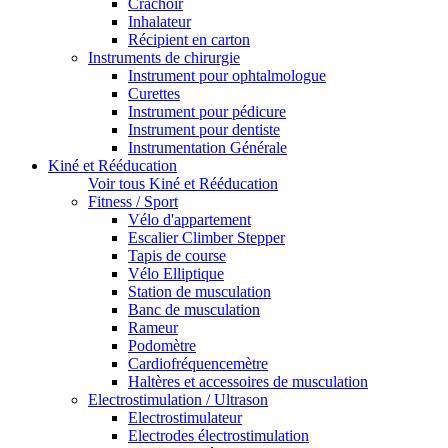
Crachoir
Inhalateur
Récipient en carton
Instruments de chirurgie
Instrument pour ophtalmologue
Curettes
Instrument pour pédicure
Instrument pour dentiste
Instrumentation Générale
Kiné et Rééducation
Voir tous Kiné et Rééducation
Fitness / Sport
Vélo d'appartement
Escalier Climber Stepper
Tapis de course
Vélo Elliptique
Station de musculation
Banc de musculation
Rameur
Podomètre
Cardiofréquencemètre
Haltères et accessoires de musculation
Electrostimulation / Ultrason
Electrostimulateur
Electrodes électrostimulation