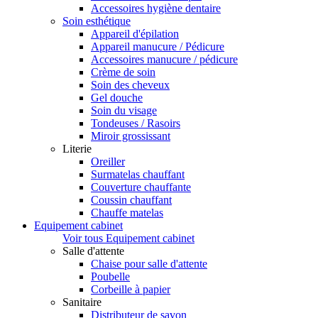
Accessoires hygiène dentaire
Soin esthétique
Appareil d'épilation
Appareil manucure / Pédicure
Accessoires manucure / pédicure
Crème de soin
Soin des cheveux
Gel douche
Soin du visage
Tondeuses / Rasoirs
Miroir grossissant
Literie
Oreiller
Surmatelas chauffant
Couverture chauffante
Coussin chauffant
Chauffe matelas
Equipement cabinet
Voir tous Equipement cabinet
Salle d'attente
Chaise pour salle d'attente
Poubelle
Corbeille à papier
Sanitaire
Distributeur de savon