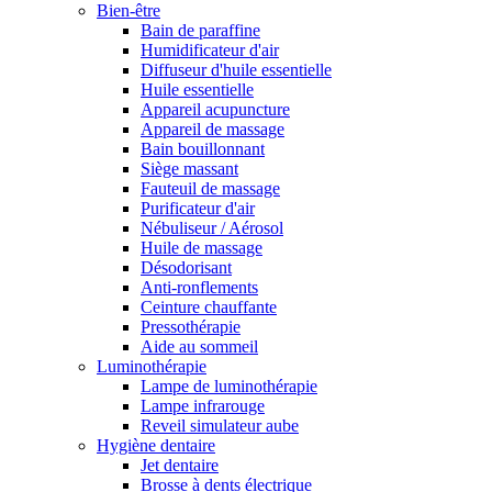
Bien-être
Bain de paraffine
Humidificateur d'air
Diffuseur d'huile essentielle
Huile essentielle
Appareil acupuncture
Appareil de massage
Bain bouillonnant
Siège massant
Fauteuil de massage
Purificateur d'air
Nébuliseur / Aérosol
Huile de massage
Désodorisant
Anti-ronflements
Ceinture chauffante
Pressothérapie
Aide au sommeil
Luminothérapie
Lampe de luminothérapie
Lampe infrarouge
Reveil simulateur aube
Hygiène dentaire
Jet dentaire
Brosse à dents électrique