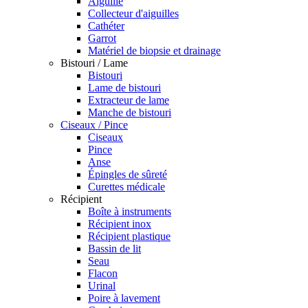
Aiguille
Collecteur d'aiguilles
Cathéter
Garrot
Matériel de biopsie et drainage
Bistouri / Lame
Bistouri
Lame de bistouri
Extracteur de lame
Manche de bistouri
Ciseaux / Pince
Ciseaux
Pince
Anse
Épingles de sûreté
Curettes médicale
Récipient
Boîte à instruments
Récipient inox
Récipient plastique
Bassin de lit
Seau
Flacon
Urinal
Poire à lavement