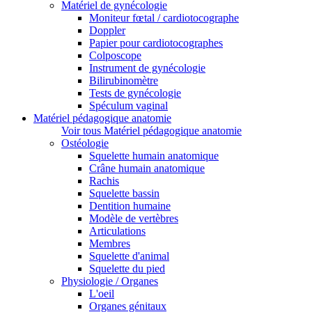
Matériel de gynécologie
Moniteur fœtal / cardiotocographe
Doppler
Papier pour cardiotocographes
Colposcope
Instrument de gynécologie
Bilirubinomètre
Tests de gynécologie
Spéculum vaginal
Matériel pédagogique anatomie
Voir tous Matériel pédagogique anatomie
Ostéologie
Squelette humain anatomique
Crâne humain anatomique
Rachis
Squelette bassin
Dentition humaine
Modèle de vertèbres
Articulations
Membres
Squelette d'animal
Squelette du pied
Physiologie / Organes
L'oeil
Organes génitaux