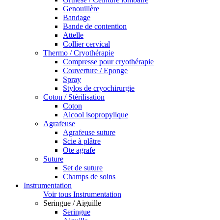
Genouillère
Bandage
Bande de contention
Attelle
Collier cervical
Thermo / Cryothérapie
Compresse pour cryothérapie
Couverture / Eponge
Spray
Stylos de cryochirurgie
Coton / Stérilisation
Coton
Alcool isopropylique
Agrafeuse
Agrafeuse suture
Scie à plâtre
Ote agrafe
Suture
Set de suture
Champs de soins
Instrumentation
Voir tous Instrumentation
Seringue / Aiguille
Seringue