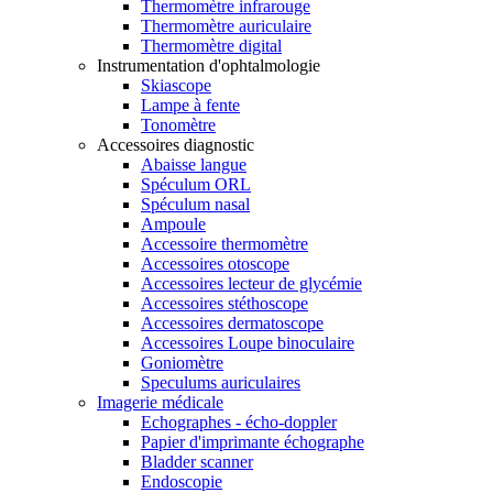
Thermomètre infrarouge
Thermomètre auriculaire
Thermomètre digital
Instrumentation d'ophtalmologie
Skiascope
Lampe à fente
Tonomètre
Accessoires diagnostic
Abaisse langue
Spéculum ORL
Spéculum nasal
Ampoule
Accessoire thermomètre
Accessoires otoscope
Accessoires lecteur de glycémie
Accessoires stéthoscope
Accessoires dermatoscope
Accessoires Loupe binoculaire
Goniomètre
Speculums auriculaires
Imagerie médicale
Echographes - écho-doppler
Papier d'imprimante échographe
Bladder scanner
Endoscopie