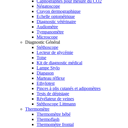
Capnographes pour mesure du CO2
Négatoscope
Crayon dermographique
Echelle optométrique
Diagnostic vétérinaire
Audiomètre
Tympanomètre
Microscope
Diagnostic Général
Stéthoscope
Lecteur de glycémie
Toise
Kit de diagnostic médical
Lampe Stylo
Diapason
Marteau réflexe
Ethylotest
Pinces à plis cutanés et adipomètres
Tests de dépistage
Révélateur de veines
Stéthoscope Littmann
Thermomètre
Thermomètre bébé
Thermoflash
Thermomètre frontal