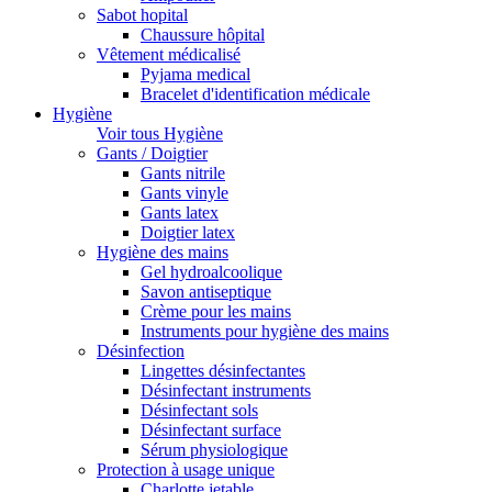
Sabot hopital
Chaussure hôpital
Vêtement médicalisé
Pyjama medical
Bracelet d'identification médicale
Hygiène
Voir tous Hygiène
Gants / Doigtier
Gants nitrile
Gants vinyle
Gants latex
Doigtier latex
Hygiène des mains
Gel hydroalcoolique
Savon antiseptique
Crème pour les mains
Instruments pour hygiène des mains
Désinfection
Lingettes désinfectantes
Désinfectant instruments
Désinfectant sols
Désinfectant surface
Sérum physiologique
Protection à usage unique
Charlotte jetable