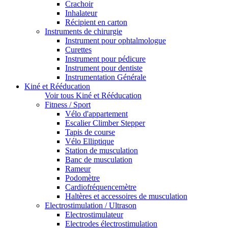
Crachoir
Inhalateur
Récipient en carton
Instruments de chirurgie
Instrument pour ophtalmologue
Curettes
Instrument pour pédicure
Instrument pour dentiste
Instrumentation Générale
Kiné et Rééducation
Voir tous Kiné et Rééducation
Fitness / Sport
Vélo d'appartement
Escalier Climber Stepper
Tapis de course
Vélo Elliptique
Station de musculation
Banc de musculation
Rameur
Podomètre
Cardiofréquencemètre
Haltères et accessoires de musculation
Electrostimulation / Ultrason
Electrostimulateur
Electrodes électrostimulation