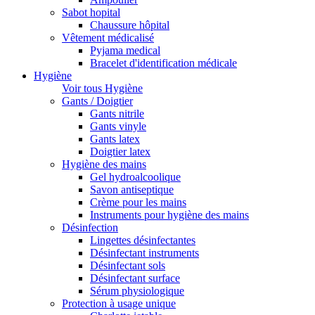
Sabot hopital
Chaussure hôpital
Vêtement médicalisé
Pyjama medical
Bracelet d'identification médicale
Hygiène
Voir tous Hygiène
Gants / Doigtier
Gants nitrile
Gants vinyle
Gants latex
Doigtier latex
Hygiène des mains
Gel hydroalcoolique
Savon antiseptique
Crème pour les mains
Instruments pour hygiène des mains
Désinfection
Lingettes désinfectantes
Désinfectant instruments
Désinfectant sols
Désinfectant surface
Sérum physiologique
Protection à usage unique