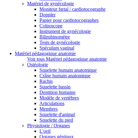
Matériel de gynécologie
Moniteur fœtal / cardiotocographe
Doppler
Papier pour cardiotocographes
Colposcope
Instrument de gynécologie
Bilirubinomètre
Tests de gynécologie
Spéculum vaginal
Matériel pédagogique anatomie
Voir tous Matériel pédagogique anatomie
Ostéologie
Squelette humain anatomique
Crâne humain anatomique
Rachis
Squelette bassin
Dentition humaine
Modèle de vertèbres
Articulations
Membres
Squelette d'animal
Squelette du pied
Physiologie / Organes
L'oeil
Organes génitaux