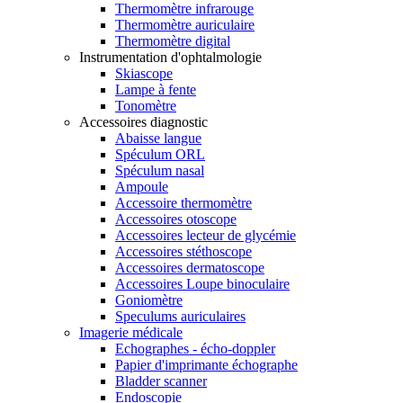
Thermomètre infrarouge
Thermomètre auriculaire
Thermomètre digital
Instrumentation d'ophtalmologie
Skiascope
Lampe à fente
Tonomètre
Accessoires diagnostic
Abaisse langue
Spéculum ORL
Spéculum nasal
Ampoule
Accessoire thermomètre
Accessoires otoscope
Accessoires lecteur de glycémie
Accessoires stéthoscope
Accessoires dermatoscope
Accessoires Loupe binoculaire
Goniomètre
Speculums auriculaires
Imagerie médicale
Echographes - écho-doppler
Papier d'imprimante échographe
Bladder scanner
Endoscopie