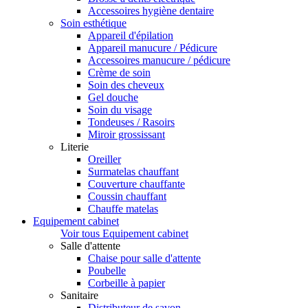
Accessoires hygiène dentaire
Soin esthétique
Appareil d'épilation
Appareil manucure / Pédicure
Accessoires manucure / pédicure
Crème de soin
Soin des cheveux
Gel douche
Soin du visage
Tondeuses / Rasoirs
Miroir grossissant
Literie
Oreiller
Surmatelas chauffant
Couverture chauffante
Coussin chauffant
Chauffe matelas
Equipement cabinet
Voir tous Equipement cabinet
Salle d'attente
Chaise pour salle d'attente
Poubelle
Corbeille à papier
Sanitaire
Distributeur de savon