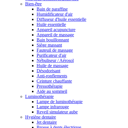
Bien-être
Bain de paraffine
Humidificateur d'air
Diffuseur d'huile essentielle
Huile essentielle
Appareil acupuncture
Appareil de massage
Bain bouillonnant
Siège massant
Fauteuil de massage
Purificateur d'air
Nébuliseur / Aérosol
Huile de massage
Désodorisant
Anti-ronflements
Ceinture chauffante
Pressothérapie
Aide au sommeil
Luminothérapie
Lampe de luminothérapie
Lampe infrarouge
Reveil simulateur aube
Hygiène dentaire
Jet dentaire
Brosse à dents électrique