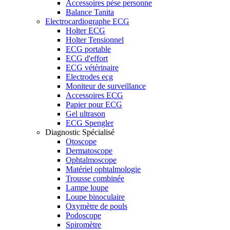
Accessoires pèse personne
Balance Tanita
Electrocardiographe ECG
Holter ECG
Holter Tensionnel
ECG portable
ECG d'effort
ECG vétérinaire
Electrodes ecg
Moniteur de surveillance
Accessoires ECG
Papier pour ECG
Gel ultrason
ECG Spengler
Diagnostic Spécialisé
Otoscope
Dermatoscope
Ophtalmoscope
Matériel ophtalmologie
Trousse combinée
Lampe loupe
Loupe binoculaire
Oxymètre de pouls
Podoscope
Spiromètre