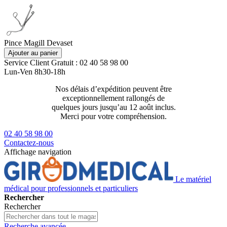
Pince Magill Devaset
Ajouter au panier
Service Client
Gratuit : 02 40 58 98 00
Lun-Ven 8h30-18h
Nos délais d’expédition peuvent être
Livraison 2
exceptionnellement rallongés de
129€ ttc
quelques jours jusqu’au 12 août inclus.
Merci pour votre compréhension.
02 40 58 98 00
Contactez-nous
Affichage navigation
Le matériel
médical pour professionnels et particuliers
Rechercher
Rechercher
Recherche avancée