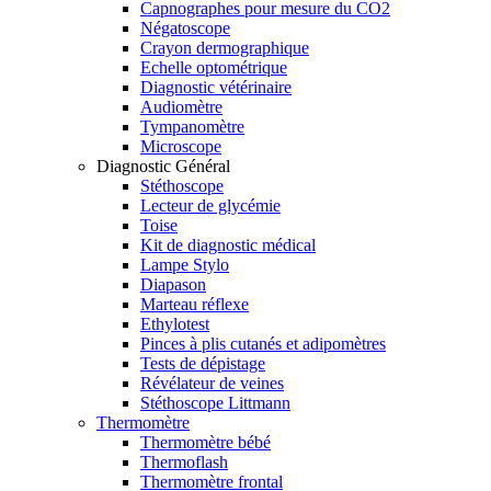
Capnographes pour mesure du CO2
Négatoscope
Crayon dermographique
Echelle optométrique
Diagnostic vétérinaire
Audiomètre
Tympanomètre
Microscope
Diagnostic Général
Stéthoscope
Lecteur de glycémie
Toise
Kit de diagnostic médical
Lampe Stylo
Diapason
Marteau réflexe
Ethylotest
Pinces à plis cutanés et adipomètres
Tests de dépistage
Révélateur de veines
Stéthoscope Littmann
Thermomètre
Thermomètre bébé
Thermoflash
Thermomètre frontal