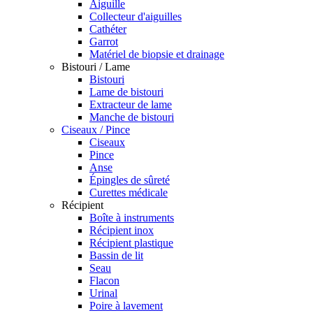
Aiguille
Collecteur d'aiguilles
Cathéter
Garrot
Matériel de biopsie et drainage
Bistouri / Lame
Bistouri
Lame de bistouri
Extracteur de lame
Manche de bistouri
Ciseaux / Pince
Ciseaux
Pince
Anse
Épingles de sûreté
Curettes médicale
Récipient
Boîte à instruments
Récipient inox
Récipient plastique
Bassin de lit
Seau
Flacon
Urinal
Poire à lavement