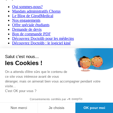
Qui sommes-nous?
Mandats administratifs Chorus
Le Blog de GirodMedical
Nos engagements
Offre spéciale étudiants
Demande de devis
Bon de commande PDF
Découvrez Doctolib pour les médecins
Découvrez Doctolib : le logiciel kiné
Salut c'est nous...
les Cookies !
On a attendu d'être sûrs que le contenu de
ce site vous intéresse avant de vous
déranger, mais on aimerait bien vous accompagner pendant votre
Besoin d'aide?
visite...
C'est OK pour vous ?
Conditions générales de vente
Politique de confidentialité
Consentements certifiés par
Informations légales
Non merci
Je choisis
OK pour moi
Informations de livraison
Suivre mon colis