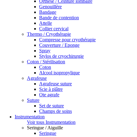
Orthèse / Ceinture lombaire
Genouillère
Bandage
Bande de contention
Attelle
Collier cervical
Thermo / Cryothérapie
Compresse pour cryothérapie
Couverture / Eponge
Spray
Stylos de cryochirurgie
Coton / Stérilisation
Coton
Alcool isopropylique
Agrafeuse
Agrafeuse suture
Scie à plâtre
Ote agrafe
Suture
Set de suture
Champs de soins
Instrumentation
Voir tous Instrumentation
Seringue / Aiguille
Seringue