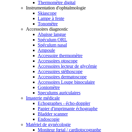
Thermomètre digital
Instrumentation d'ophtalmologie
Skiascope
Lampe à fente
Tonomètre
Accessoires diagnostic
Abaisse langue
Spéculum ORL
Spéculum nasal
Ampoule
Accessoire thermomètre
Accessoires otoscope
Accessoires lecteur de glycémie
Accessoires stéthoscope
Accessoires dermatoscope
Accessoires Loupe binoculaire
Goniomètre
Speculums auriculaires
Imagerie médicale
Echographes - écho-doppler
Papier d'imprimante échographe
Bladder scanner
Endoscopie
Matériel de gynécologie
Moniteur fœtal / cardiotocographe