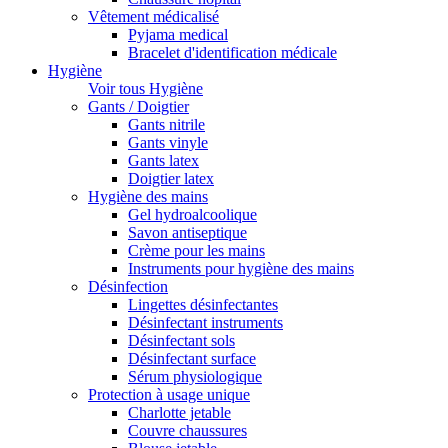
Vêtement médicalisé
Pyjama medical
Bracelet d'identification médicale
Hygiène
Voir tous Hygiène
Gants / Doigtier
Gants nitrile
Gants vinyle
Gants latex
Doigtier latex
Hygiène des mains
Gel hydroalcoolique
Savon antiseptique
Crème pour les mains
Instruments pour hygiène des mains
Désinfection
Lingettes désinfectantes
Désinfectant instruments
Désinfectant sols
Désinfectant surface
Sérum physiologique
Protection à usage unique
Charlotte jetable
Couvre chaussures