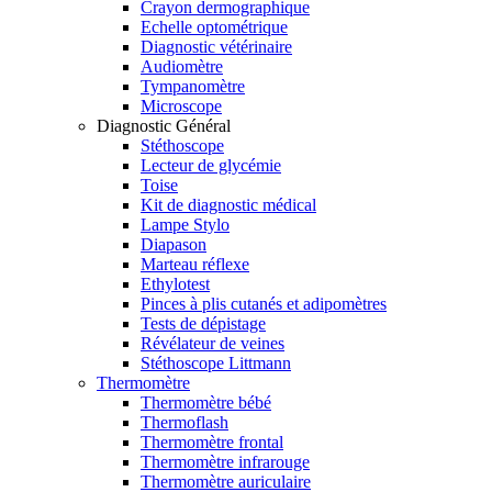
Crayon dermographique
Echelle optométrique
Diagnostic vétérinaire
Audiomètre
Tympanomètre
Microscope
Diagnostic Général
Stéthoscope
Lecteur de glycémie
Toise
Kit de diagnostic médical
Lampe Stylo
Diapason
Marteau réflexe
Ethylotest
Pinces à plis cutanés et adipomètres
Tests de dépistage
Révélateur de veines
Stéthoscope Littmann
Thermomètre
Thermomètre bébé
Thermoflash
Thermomètre frontal
Thermomètre infrarouge
Thermomètre auriculaire