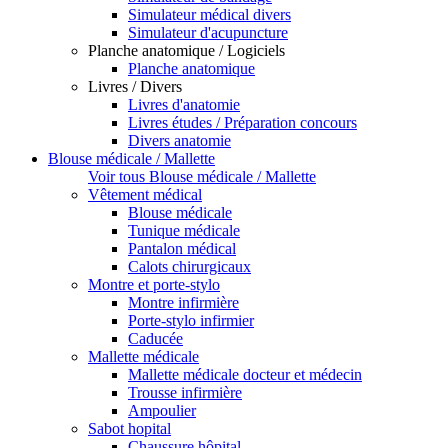
Simulateur médical divers
Simulateur d'acupuncture
Planche anatomique / Logiciels
Planche anatomique
Livres / Divers
Livres d'anatomie
Livres études / Préparation concours
Divers anatomie
Blouse médicale / Mallette
Voir tous Blouse médicale / Mallette
Vêtement médical
Blouse médicale
Tunique médicale
Pantalon médical
Calots chirurgicaux
Montre et porte-stylo
Montre infirmière
Porte-stylo infirmier
Caducée
Mallette médicale
Mallette médicale docteur et médecin
Trousse infirmière
Ampoulier
Sabot hopital
Chaussure hôpital