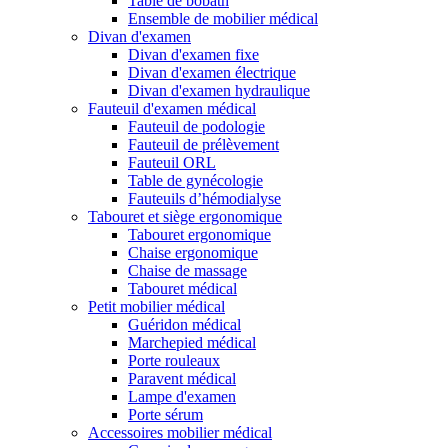
Table de bobath
Ensemble de mobilier médical
Divan d'examen
Divan d'examen fixe
Divan d'examen électrique
Divan d'examen hydraulique
Fauteuil d'examen médical
Fauteuil de podologie
Fauteuil de prélèvement
Fauteuil ORL
Table de gynécologie
Fauteuils d’hémodialyse
Tabouret et siège ergonomique
Tabouret ergonomique
Chaise ergonomique
Chaise de massage
Tabouret médical
Petit mobilier médical
Guéridon médical
Marchepied médical
Porte rouleaux
Paravent médical
Lampe d'examen
Porte sérum
Accessoires mobilier médical