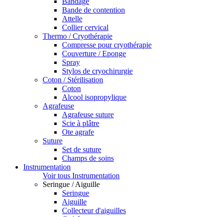
Bandage
Bande de contention
Attelle
Collier cervical
Thermo / Cryothérapie
Compresse pour cryothérapie
Couverture / Eponge
Spray
Stylos de cryochirurgie
Coton / Stérilisation
Coton
Alcool isopropylique
Agrafeuse
Agrafeuse suture
Scie à plâtre
Ote agrafe
Suture
Set de suture
Champs de soins
Instrumentation
Voir tous Instrumentation
Seringue / Aiguille
Seringue
Aiguille
Collecteur d'aiguilles