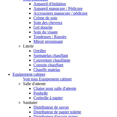
Appareil d'épilation
Appareil manucure / Pédicure
Accessoires manucure / pédicure
Crème de soin
Soin des cheveux
Gel douche
Soin du visage
Tondeuses / Rasoirs
Miroir grossissant
Literie
Oreiller
Surmatelas chauffant
Couverture chauffante
Coussin chauffant
Chauffe matelas
Equipement cabinet
Voir tous Equipement cabinet
Salle d'attente
Chaise pour salle d'attente
Poubelle
Corbeille à papier
Sanitaire
Distributeur de savon
Distributeur de papier toilette
Distributeur d'essuie-mains