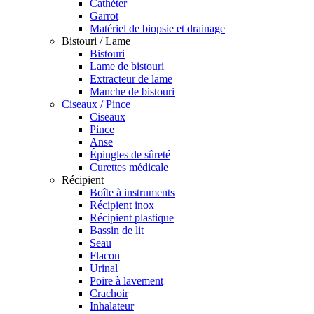
Cathéter
Garrot
Matériel de biopsie et drainage
Bistouri / Lame
Bistouri
Lame de bistouri
Extracteur de lame
Manche de bistouri
Ciseaux / Pince
Ciseaux
Pince
Anse
Épingles de sûreté
Curettes médicale
Récipient
Boîte à instruments
Récipient inox
Récipient plastique
Bassin de lit
Seau
Flacon
Urinal
Poire à lavement
Crachoir
Inhalateur