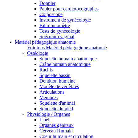
Doppler
Papier pour cardiotocographes
Colposcope
Instrument de gynécologie
Bilirubinomètre
Tests de gynécologie
Spéculum vaginal
Matériel pédagogique anatomie
Voir tous Matériel pédagogique anatomie
Ostéologie
Squelette humain anatomique
Crâne humain anatomique
Rachis
Squelette bassin
Dentition humaine
Modèle de vertèbres
Articulations
Membres
Squelette d'animal
Squelette du pied
Physiologie / Organes
L'oeil
Organes génitaux
Cerveau Humain
Coeur humain et circulation