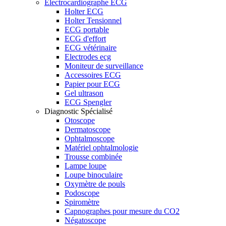
Electrocardiographe ECG
Holter ECG
Holter Tensionnel
ECG portable
ECG d'effort
ECG vétérinaire
Electrodes ecg
Moniteur de surveillance
Accessoires ECG
Papier pour ECG
Gel ultrason
ECG Spengler
Diagnostic Spécialisé
Otoscope
Dermatoscope
Ophtalmoscope
Matériel ophtalmologie
Trousse combinée
Lampe loupe
Loupe binoculaire
Oxymètre de pouls
Podoscope
Spiromètre
Capnographes pour mesure du CO2
Négatoscope