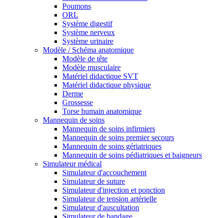
Poumons
ORL
Système digestif
Système nerveux
Système urinaire
Modèle / Schéma anatomique
Modèle de tête
Modèle musculaire
Matériel didactique SVT
Matériel didactique physique
Derme
Grossesse
Torse humain anatomique
Mannequin de soins
Mannequin de soins infirmiers
Mannequin de soins premier secours
Mannequin de soins gériatriques
Mannequin de soins pédiatriques et baigneurs
Simulateur médical
Simulateur d'accouchement
Simulateur de suture
Simulateur d'injection et ponction
Simulateur de tension artérielle
Simulateur d'auscultation
Simulateur de bandage