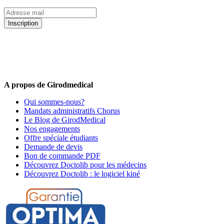
Inscription
5% de remise valable sur votre prochaine commande de matériel
médical !
Offres promotionnelles, nouveautés, dernières tendances : soyez les
premiers informés !
A propos de Girodmedical
Qui sommes-nous?
Mandats administratifs Chorus
Le Blog de GirodMedical
Nos engagements
Offre spéciale étudiants
Demande de devis
Bon de commande PDF
Découvrez Doctolib pour les médecins
Découvrez Doctolib : le logiciel kiné