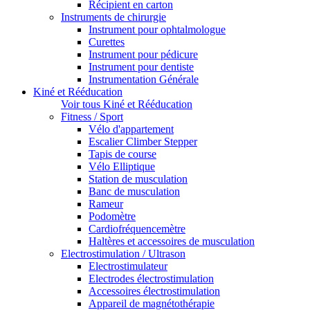
Récipient en carton
Instruments de chirurgie
Instrument pour ophtalmologue
Curettes
Instrument pour pédicure
Instrument pour dentiste
Instrumentation Générale
Kiné et Rééducation
Voir tous Kiné et Rééducation
Fitness / Sport
Vélo d'appartement
Escalier Climber Stepper
Tapis de course
Vélo Elliptique
Station de musculation
Banc de musculation
Rameur
Podomètre
Cardiofréquencemètre
Haltères et accessoires de musculation
Electrostimulation / Ultrason
Electrostimulateur
Electrodes électrostimulation
Accessoires électrostimulation
Appareil de magnétothérapie