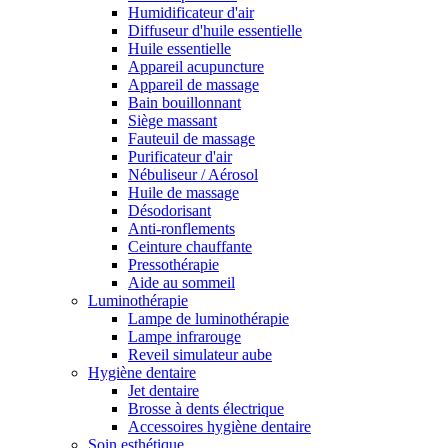
Humidificateur d'air
Diffuseur d'huile essentielle
Huile essentielle
Appareil acupuncture
Appareil de massage
Bain bouillonnant
Siège massant
Fauteuil de massage
Purificateur d'air
Nébuliseur / Aérosol
Huile de massage
Désodorisant
Anti-ronflements
Ceinture chauffante
Pressothérapie
Aide au sommeil
Luminothérapie
Lampe de luminothérapie
Lampe infrarouge
Reveil simulateur aube
Hygiène dentaire
Jet dentaire
Brosse à dents électrique
Accessoires hygiène dentaire
Soin esthétique