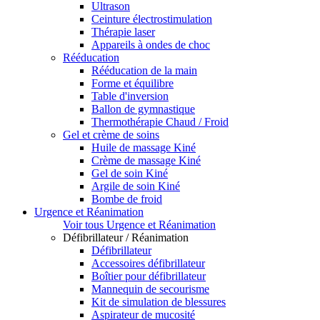
Ultrason
Ceinture électrostimulation
Thérapie laser
Appareils à ondes de choc
Rééducation
Rééducation de la main
Forme et équilibre
Table d'inversion
Ballon de gymnastique
Thermothérapie Chaud / Froid
Gel et crème de soins
Huile de massage Kiné
Crème de massage Kiné
Gel de soin Kiné
Argile de soin Kiné
Bombe de froid
Urgence et Réanimation
Voir tous Urgence et Réanimation
Défibrillateur / Réanimation
Défibrillateur
Accessoires défibrillateur
Boîtier pour défibrillateur
Mannequin de secourisme
Kit de simulation de blessures
Aspirateur de mucosité