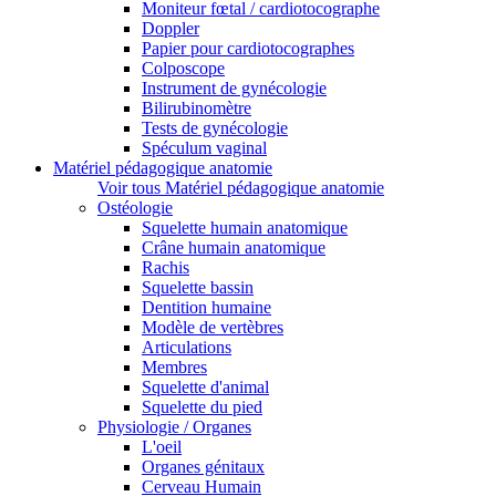
Moniteur fœtal / cardiotocographe
Doppler
Papier pour cardiotocographes
Colposcope
Instrument de gynécologie
Bilirubinomètre
Tests de gynécologie
Spéculum vaginal
Matériel pédagogique anatomie
Voir tous Matériel pédagogique anatomie
Ostéologie
Squelette humain anatomique
Crâne humain anatomique
Rachis
Squelette bassin
Dentition humaine
Modèle de vertèbres
Articulations
Membres
Squelette d'animal
Squelette du pied
Physiologie / Organes
L'oeil
Organes génitaux
Cerveau Humain