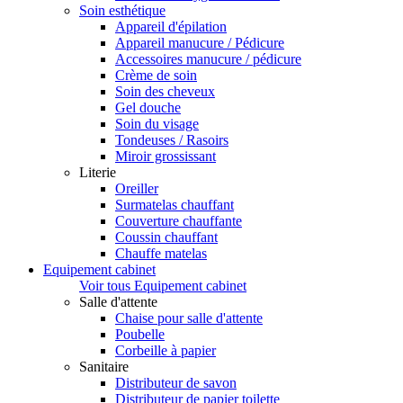
Soin esthétique
Appareil d'épilation
Appareil manucure / Pédicure
Accessoires manucure / pédicure
Crème de soin
Soin des cheveux
Gel douche
Soin du visage
Tondeuses / Rasoirs
Miroir grossissant
Literie
Oreiller
Surmatelas chauffant
Couverture chauffante
Coussin chauffant
Chauffe matelas
Equipement cabinet
Voir tous Equipement cabinet
Salle d'attente
Chaise pour salle d'attente
Poubelle
Corbeille à papier
Sanitaire
Distributeur de savon
Distributeur de papier toilette