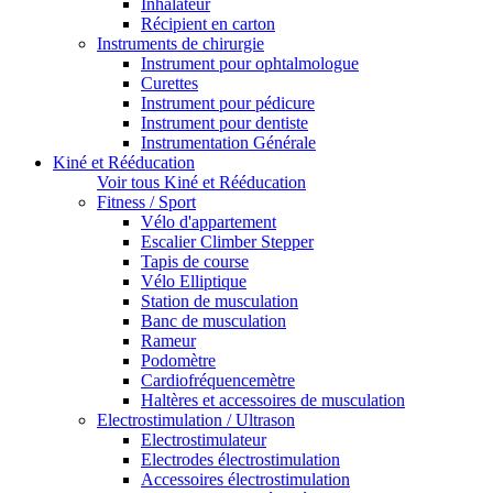
Inhalateur
Récipient en carton
Instruments de chirurgie
Instrument pour ophtalmologue
Curettes
Instrument pour pédicure
Instrument pour dentiste
Instrumentation Générale
Kiné et Rééducation
Voir tous Kiné et Rééducation
Fitness / Sport
Vélo d'appartement
Escalier Climber Stepper
Tapis de course
Vélo Elliptique
Station de musculation
Banc de musculation
Rameur
Podomètre
Cardiofréquencemètre
Haltères et accessoires de musculation
Electrostimulation / Ultrason
Electrostimulateur
Electrodes électrostimulation
Accessoires électrostimulation