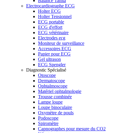
Balance Tanita
Electrocardiographe ECG
Holter ECG
Holter Tensionnel
ECG portable
ECG d'effort
ECG vétérinaire
Electrodes ecg
Moniteur de surveillance
Accessoires ECG
Papier pour ECG
Gel ultrason
ECG Spengler
Diagnostic Spécialisé
Otoscope
Dermatoscope
Ophtalmoscope
Matériel ophtalmologie
Trousse combinée
Lampe loupe
Loupe binoculaire
Oxymètre de pouls
Podoscope
Spiromètre
Capnographes pour mesure du CO2