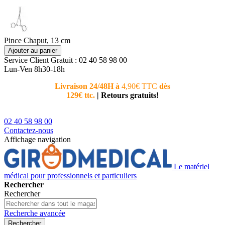
Pince Chaput, 13 cm
Ajouter au panier
Service Client
Gratuit : 02 40 58 98 00
Lun-Ven 8h30-18h
Livraison 24/48H à
4,90€ TTC
dès
Nouvea
129€ ttc.
|
Retours gratuits!
téléphoni
conseiller
02 40 58 98 00
Contactez-nous
Affichage navigation
Le matériel
médical pour professionnels et particuliers
Rechercher
Rechercher
Recherche avancée
Rechercher