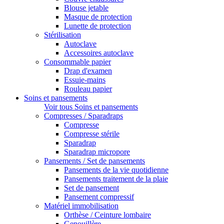
Blouse jetable
Masque de protection
Lunette de protection
Stérilisation
Autoclave
Accessoires autoclave
Consommable papier
Drap d'examen
Essuie-mains
Rouleau papier
Soins et pansements
Voir tous Soins et pansements
Compresses / Sparadraps
Compresse
Compresse stérile
Sparadrap
Sparadrap micropore
Pansements / Set de pansements
Pansements de la vie quotidienne
Pansements traitement de la plaie
Set de pansement
Pansement compressif
Matériel immobilisation
Orthèse / Ceinture lombaire
Genouillère