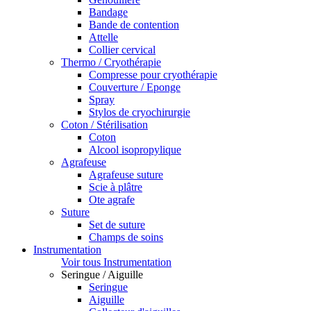
Bandage
Bande de contention
Attelle
Collier cervical
Thermo / Cryothérapie
Compresse pour cryothérapie
Couverture / Eponge
Spray
Stylos de cryochirurgie
Coton / Stérilisation
Coton
Alcool isopropylique
Agrafeuse
Agrafeuse suture
Scie à plâtre
Ote agrafe
Suture
Set de suture
Champs de soins
Instrumentation
Voir tous Instrumentation
Seringue / Aiguille
Seringue
Aiguille