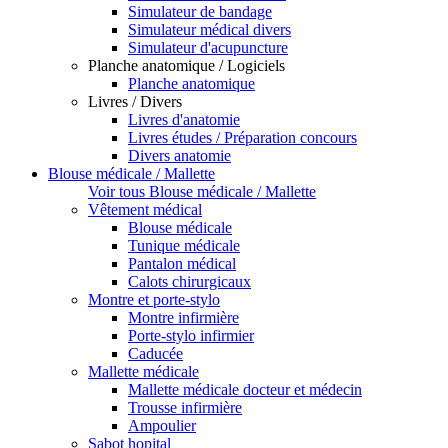
Simulateur de bandage
Simulateur médical divers
Simulateur d'acupuncture
Planche anatomique / Logiciels
Planche anatomique
Livres / Divers
Livres d'anatomie
Livres études / Préparation concours
Divers anatomie
Blouse médicale / Mallette
Voir tous Blouse médicale / Mallette
Vêtement médical
Blouse médicale
Tunique médicale
Pantalon médical
Calots chirurgicaux
Montre et porte-stylo
Montre infirmière
Porte-stylo infirmier
Caducée
Mallette médicale
Mallette médicale docteur et médecin
Trousse infirmière
Ampoulier
Sabot hopital