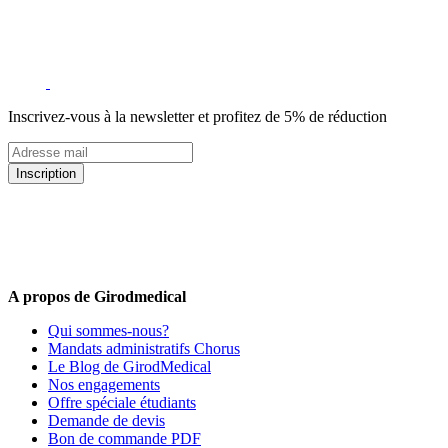
Inscrivez-vous à la newsletter et profitez de 5% de réduction
Inscription
5% de remise valable sur votre prochaine commande de matériel
médical !
Offres promotionnelles, nouveautés, dernières tendances : soyez les
premiers informés !
A propos de Girodmedical
Qui sommes-nous?
Mandats administratifs Chorus
Le Blog de GirodMedical
Nos engagements
Offre spéciale étudiants
Demande de devis
Bon de commande PDF