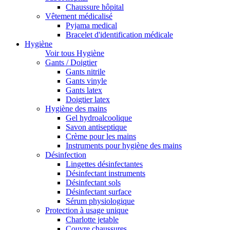
Chaussure hôpital
Vêtement médicalisé
Pyjama medical
Bracelet d'identification médicale
Hygiène
Voir tous Hygiène
Gants / Doigtier
Gants nitrile
Gants vinyle
Gants latex
Doigtier latex
Hygiène des mains
Gel hydroalcoolique
Savon antiseptique
Crème pour les mains
Instruments pour hygiène des mains
Désinfection
Lingettes désinfectantes
Désinfectant instruments
Désinfectant sols
Désinfectant surface
Sérum physiologique
Protection à usage unique
Charlotte jetable
Couvre chaussures