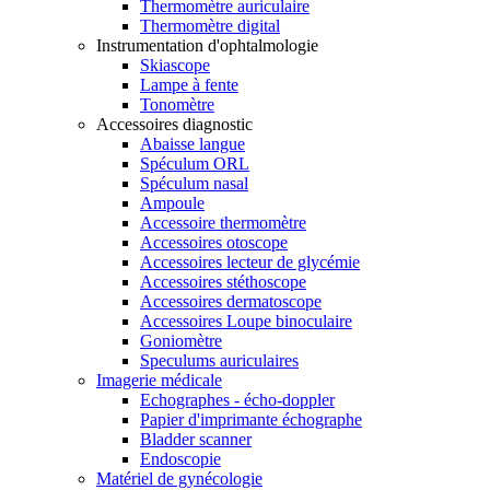
Thermomètre auriculaire
Thermomètre digital
Instrumentation d'ophtalmologie
Skiascope
Lampe à fente
Tonomètre
Accessoires diagnostic
Abaisse langue
Spéculum ORL
Spéculum nasal
Ampoule
Accessoire thermomètre
Accessoires otoscope
Accessoires lecteur de glycémie
Accessoires stéthoscope
Accessoires dermatoscope
Accessoires Loupe binoculaire
Goniomètre
Speculums auriculaires
Imagerie médicale
Echographes - écho-doppler
Papier d'imprimante échographe
Bladder scanner
Endoscopie
Matériel de gynécologie