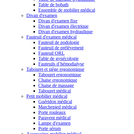
Table de bobath
Ensemble de mobilier médical
Divan d'examen
Divan d'examen fixe
Divan d'examen électrique
Divan d'examen hydraulique
Fauteuil d'examen médical
Fauteuil de podologie
Fauteuil de prélèvement
Fauteuil ORL
Table de gynécologie
Fauteuils d’hémodialyse
Tabouret et siège ergonomique
Tabouret ergonomique
Chaise ergonomique
Chaise de massage
Tabouret médical
Petit mobilier médical
Guéridon médical
Marchepied médical
Porte rouleaux
Paravent médical
Lampe d'examen
Porte sérum
Accessoires mobilier médical