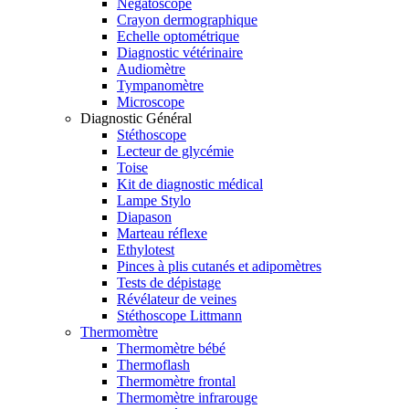
Négatoscope
Crayon dermographique
Echelle optométrique
Diagnostic vétérinaire
Audiomètre
Tympanomètre
Microscope
Diagnostic Général
Stéthoscope
Lecteur de glycémie
Toise
Kit de diagnostic médical
Lampe Stylo
Diapason
Marteau réflexe
Ethylotest
Pinces à plis cutanés et adipomètres
Tests de dépistage
Révélateur de veines
Stéthoscope Littmann
Thermomètre
Thermomètre bébé
Thermoflash
Thermomètre frontal
Thermomètre infrarouge