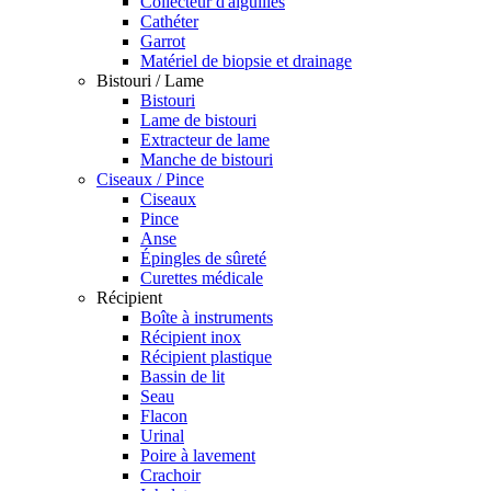
Collecteur d'aiguilles
Cathéter
Garrot
Matériel de biopsie et drainage
Bistouri / Lame
Bistouri
Lame de bistouri
Extracteur de lame
Manche de bistouri
Ciseaux / Pince
Ciseaux
Pince
Anse
Épingles de sûreté
Curettes médicale
Récipient
Boîte à instruments
Récipient inox
Récipient plastique
Bassin de lit
Seau
Flacon
Urinal
Poire à lavement
Crachoir