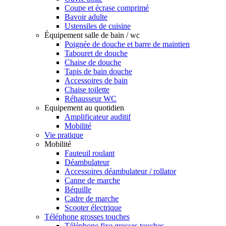
Coupe et écrase comprimé
Bavoir adulte
Ustensiles de cuisine
Équipement salle de bain / wc
Poignée de douche et barre de maintien
Tabouret de douche
Chaise de douche
Tapis de bain douche
Accessoires de bain
Chaise toilette
Réhausseur WC
Equipement au quotidien
Amplificateur auditif
Mobilité
Vie pratique
Mobilité
Fauteuil roulant
Déambulateur
Accessoires déambulateur / rollator
Canne de marche
Béquille
Cadre de marche
Scooter électrique
Téléphone grosses touches
Téléphone fixe grosses touches