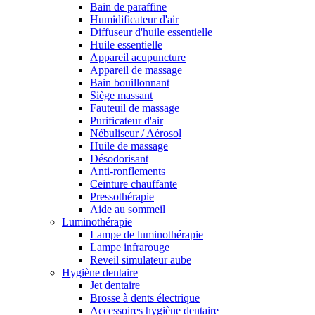
Bain de paraffine
Humidificateur d'air
Diffuseur d'huile essentielle
Huile essentielle
Appareil acupuncture
Appareil de massage
Bain bouillonnant
Siège massant
Fauteuil de massage
Purificateur d'air
Nébuliseur / Aérosol
Huile de massage
Désodorisant
Anti-ronflements
Ceinture chauffante
Pressothérapie
Aide au sommeil
Luminothérapie
Lampe de luminothérapie
Lampe infrarouge
Reveil simulateur aube
Hygiène dentaire
Jet dentaire
Brosse à dents électrique
Accessoires hygiène dentaire