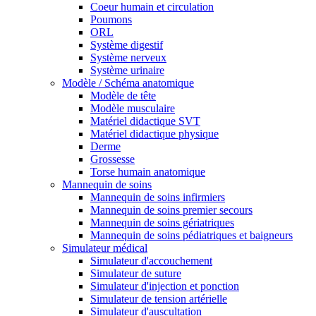
Coeur humain et circulation
Poumons
ORL
Système digestif
Système nerveux
Système urinaire
Modèle / Schéma anatomique
Modèle de tête
Modèle musculaire
Matériel didactique SVT
Matériel didactique physique
Derme
Grossesse
Torse humain anatomique
Mannequin de soins
Mannequin de soins infirmiers
Mannequin de soins premier secours
Mannequin de soins gériatriques
Mannequin de soins pédiatriques et baigneurs
Simulateur médical
Simulateur d'accouchement
Simulateur de suture
Simulateur d'injection et ponction
Simulateur de tension artérielle
Simulateur d'auscultation