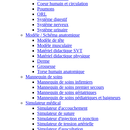
Coeur humain et circulation
Poumons
ORL
Système digestif
Système nerveux
Système urinaire
Modèle / Schéma anatomique
Modèle de tête
Modèle musculaire
Matériel didactique SVT
Matériel didactique physique
Derme
Grossesse
Torse humain anatomique
Mannequin de soins
Mannequin de soins infirmiers
Mannequin de soins premier secours
Mannequin de soins gériatriques
Mannequin de soins pédiatriques et baigneurs
Simulateur médical
Simulateur d'accouchement
Simulateur de suture
Simulateur d'injection et ponction
Simulateur de tension artérielle
Simulateur d'auscultation