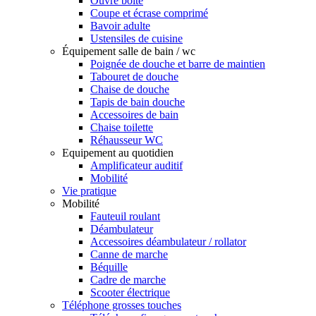
Ouvre boîte
Coupe et écrase comprimé
Bavoir adulte
Ustensiles de cuisine
Équipement salle de bain / wc
Poignée de douche et barre de maintien
Tabouret de douche
Chaise de douche
Tapis de bain douche
Accessoires de bain
Chaise toilette
Réhausseur WC
Equipement au quotidien
Amplificateur auditif
Mobilité
Vie pratique
Mobilité
Fauteuil roulant
Déambulateur
Accessoires déambulateur / rollator
Canne de marche
Béquille
Cadre de marche
Scooter électrique
Téléphone grosses touches