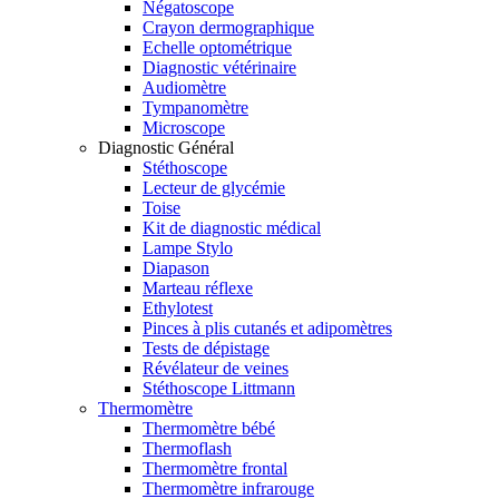
Négatoscope
Crayon dermographique
Echelle optométrique
Diagnostic vétérinaire
Audiomètre
Tympanomètre
Microscope
Diagnostic Général
Stéthoscope
Lecteur de glycémie
Toise
Kit de diagnostic médical
Lampe Stylo
Diapason
Marteau réflexe
Ethylotest
Pinces à plis cutanés et adipomètres
Tests de dépistage
Révélateur de veines
Stéthoscope Littmann
Thermomètre
Thermomètre bébé
Thermoflash
Thermomètre frontal
Thermomètre infrarouge