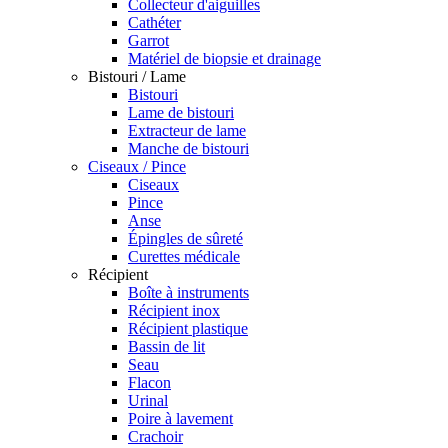
Collecteur d'aiguilles
Cathéter
Garrot
Matériel de biopsie et drainage
Bistouri / Lame
Bistouri
Lame de bistouri
Extracteur de lame
Manche de bistouri
Ciseaux / Pince
Ciseaux
Pince
Anse
Épingles de sûreté
Curettes médicale
Récipient
Boîte à instruments
Récipient inox
Récipient plastique
Bassin de lit
Seau
Flacon
Urinal
Poire à lavement
Crachoir