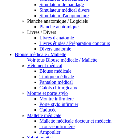
Simulateur de bandage
Simulateur médical divers
Simulateur d'acupuncture
Planche anatomique / Logiciels
Planche anatomique
Livres / Divers
Livres d'anatomie
Livres études / Préparation concours
Divers anatomie
Blouse médicale / Mallette
Voir tous Blouse médicale / Mallette
Vêtement médical
Blouse médicale
Tunique médicale
Pantalon médical
Calots chirurgicaux
Montre et porte-stylo
Montre infirmière
Porte-stylo infirmier
Caducée
Mallette médicale
Mallette médicale docteur et médecin
Trousse infirmière
Ampoulier
Sabot hopital