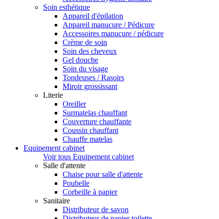
Soin esthétique
Appareil d'épilation
Appareil manucure / Pédicure
Accessoires manucure / pédicure
Crème de soin
Soin des cheveux
Gel douche
Soin du visage
Tondeuses / Rasoirs
Miroir grossissant
Literie
Oreiller
Surmatelas chauffant
Couverture chauffante
Coussin chauffant
Chauffe matelas
Equipement cabinet
Voir tous Equipement cabinet
Salle d'attente
Chaise pour salle d'attente
Poubelle
Corbeille à papier
Sanitaire
Distributeur de savon
Distributeur de papier toilette