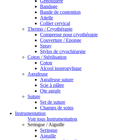
Genouillère
Bandage
Bande de contention
Attelle
Collier cervical
Thermo / Cryothérapie
Compresse pour cryothérapie
Couverture / Eponge
Spray
Stylos de cryochirurgie
Coton / Stérilisation
Coton
Alcool isopropylique
Agrafeuse
Agrafeuse suture
Scie à plâtre
Ote agrafe
Suture
Set de suture
Champs de soins
Instrumentation
Voir tous Instrumentation
Seringue / Aiguille
Seringue
Aiguille