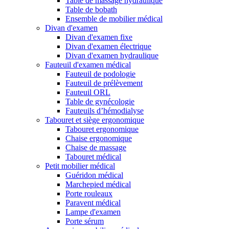
Table de massage hydraulique
Table de bobath
Ensemble de mobilier médical
Divan d'examen
Divan d'examen fixe
Divan d'examen électrique
Divan d'examen hydraulique
Fauteuil d'examen médical
Fauteuil de podologie
Fauteuil de prélèvement
Fauteuil ORL
Table de gynécologie
Fauteuils d’hémodialyse
Tabouret et siège ergonomique
Tabouret ergonomique
Chaise ergonomique
Chaise de massage
Tabouret médical
Petit mobilier médical
Guéridon médical
Marchepied médical
Porte rouleaux
Paravent médical
Lampe d'examen
Porte sérum