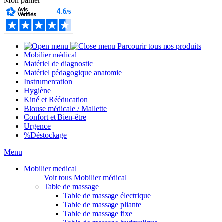
Mon panier
Parcourir tous nos produits
Mobilier médical
Matériel de diagnostic
Matériel pédagogique anatomie
Instrumentation
Hygiène
Kiné et Rééducation
Blouse médicale / Mallette
Confort et Bien-être
Urgence
%
Déstockage
Menu
Mobilier médical
Voir tous Mobilier médical
Table de massage
Table de massage électrique
Table de massage pliante
Table de massage fixe