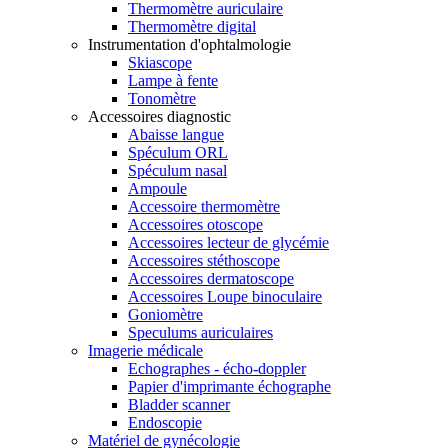
Thermomètre auriculaire
Thermomètre digital
Instrumentation d'ophtalmologie
Skiascope
Lampe à fente
Tonomètre
Accessoires diagnostic
Abaisse langue
Spéculum ORL
Spéculum nasal
Ampoule
Accessoire thermomètre
Accessoires otoscope
Accessoires lecteur de glycémie
Accessoires stéthoscope
Accessoires dermatoscope
Accessoires Loupe binoculaire
Goniomètre
Speculums auriculaires
Imagerie médicale
Echographes - écho-doppler
Papier d'imprimante échographe
Bladder scanner
Endoscopie
Matériel de gynécologie