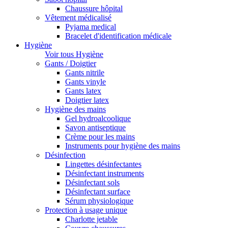
Chaussure hôpital
Vêtement médicalisé
Pyjama medical
Bracelet d'identification médicale
Hygiène
Voir tous Hygiène
Gants / Doigtier
Gants nitrile
Gants vinyle
Gants latex
Doigtier latex
Hygiène des mains
Gel hydroalcoolique
Savon antiseptique
Crème pour les mains
Instruments pour hygiène des mains
Désinfection
Lingettes désinfectantes
Désinfectant instruments
Désinfectant sols
Désinfectant surface
Sérum physiologique
Protection à usage unique
Charlotte jetable