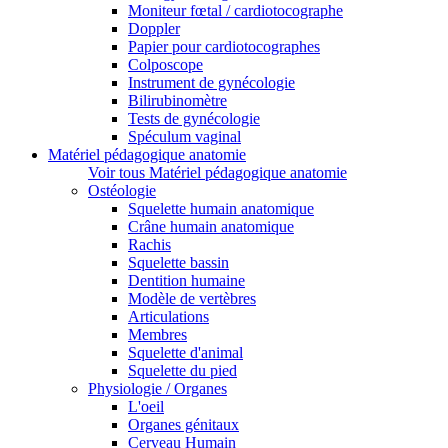
Moniteur fœtal / cardiotocographe
Doppler
Papier pour cardiotocographes
Colposcope
Instrument de gynécologie
Bilirubinomètre
Tests de gynécologie
Spéculum vaginal
Matériel pédagogique anatomie
Voir tous Matériel pédagogique anatomie
Ostéologie
Squelette humain anatomique
Crâne humain anatomique
Rachis
Squelette bassin
Dentition humaine
Modèle de vertèbres
Articulations
Membres
Squelette d'animal
Squelette du pied
Physiologie / Organes
L'oeil
Organes génitaux
Cerveau Humain