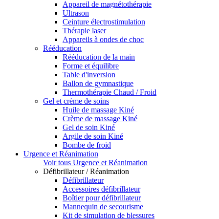
Appareil de magnétothérapie
Ultrason
Ceinture électrostimulation
Thérapie laser
Appareils à ondes de choc
Rééducation
Rééducation de la main
Forme et équilibre
Table d'inversion
Ballon de gymnastique
Thermothérapie Chaud / Froid
Gel et crème de soins
Huile de massage Kiné
Crème de massage Kiné
Gel de soin Kiné
Argile de soin Kiné
Bombe de froid
Urgence et Réanimation
Voir tous Urgence et Réanimation
Défibrillateur / Réanimation
Défibrillateur
Accessoires défibrillateur
Boîtier pour défibrillateur
Mannequin de secourisme
Kit de simulation de blessures