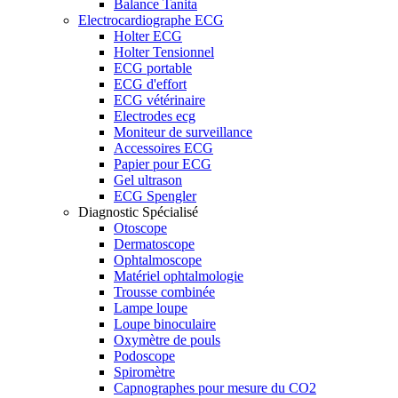
Balance Tanita
Electrocardiographe ECG
Holter ECG
Holter Tensionnel
ECG portable
ECG d'effort
ECG vétérinaire
Electrodes ecg
Moniteur de surveillance
Accessoires ECG
Papier pour ECG
Gel ultrason
ECG Spengler
Diagnostic Spécialisé
Otoscope
Dermatoscope
Ophtalmoscope
Matériel ophtalmologie
Trousse combinée
Lampe loupe
Loupe binoculaire
Oxymètre de pouls
Podoscope
Spiromètre
Capnographes pour mesure du CO2