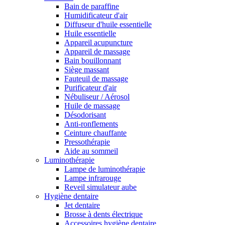
Bain de paraffine
Humidificateur d'air
Diffuseur d'huile essentielle
Huile essentielle
Appareil acupuncture
Appareil de massage
Bain bouillonnant
Siège massant
Fauteuil de massage
Purificateur d'air
Nébuliseur / Aérosol
Huile de massage
Désodorisant
Anti-ronflements
Ceinture chauffante
Pressothérapie
Aide au sommeil
Luminothérapie
Lampe de luminothérapie
Lampe infrarouge
Reveil simulateur aube
Hygiène dentaire
Jet dentaire
Brosse à dents électrique
Accessoires hygiène dentaire