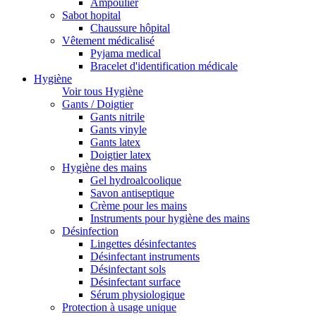
Ampoulier
Sabot hopital
Chaussure hôpital
Vêtement médicalisé
Pyjama medical
Bracelet d'identification médicale
Hygiène
Voir tous Hygiène
Gants / Doigtier
Gants nitrile
Gants vinyle
Gants latex
Doigtier latex
Hygiène des mains
Gel hydroalcoolique
Savon antiseptique
Crème pour les mains
Instruments pour hygiène des mains
Désinfection
Lingettes désinfectantes
Désinfectant instruments
Désinfectant sols
Désinfectant surface
Sérum physiologique
Protection à usage unique