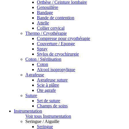
Orthèse / Ceinture lombaire
Genouillère
Bandage
Bande de contention
Attelle
Collier cervical
Thermo / Cryothérapie
Compresse pour cryothérapie
Couverture / Eponge
Spray
Stylos de cryochirurgie
Coton / Stérilisation
Coton
Alcool isopropylique
Agrafeuse
Agrafeuse suture
Scie à plâtre
Ote agrafe
Suture
Set de suture
Champs de soins
Instrumentation
Voir tous Instrumentation
Seringue / Aiguille
Seringue