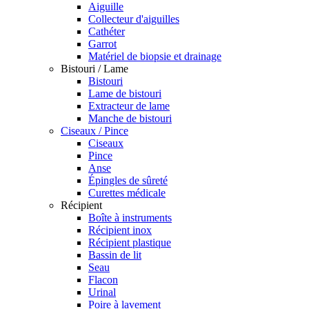
Aiguille
Collecteur d'aiguilles
Cathéter
Garrot
Matériel de biopsie et drainage
Bistouri / Lame
Bistouri
Lame de bistouri
Extracteur de lame
Manche de bistouri
Ciseaux / Pince
Ciseaux
Pince
Anse
Épingles de sûreté
Curettes médicale
Récipient
Boîte à instruments
Récipient inox
Récipient plastique
Bassin de lit
Seau
Flacon
Urinal
Poire à lavement