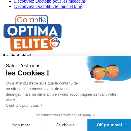
Découvrez Doctolib pour les médecins
Découvrez Doctolib : le logiciel kiné
Besoin d'aide?
Salut c'est nous...
Conditions générales de vente
Politique de confidentialité
les Cookies !
Informations légales
Informations de livraison
On a attendu d'être sûrs que le contenu de
Suivre mon colis
ce site vous intéresse avant de vous
Informations de paiement
déranger, mais on aimerait bien vous accompagner pendant votre
Materiovigilance
visite...
Programme de fidélité GIRODMED+
C'est OK pour vous ?
Consentements certifiés par
Non merci
Je choisis
OK pour moi