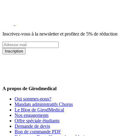
Inscrivez-vous à la newsletter et profitez de 5% de réduction
Inscription
5% de remise valable sur votre prochaine commande de matériel
médical !
Offres promotionnelles, nouveautés, dernières tendances : soyez les
premiers informés !
A propos de Girodmedical
Qui sommes-nous?
Mandats administratifs Chorus
Le Blog de GirodMedical
Nos engagements
Offre spéciale étudiants
Demande de devis
Bon de commande PDF