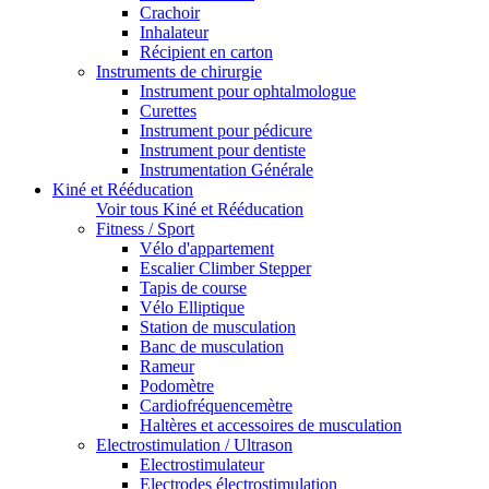
Crachoir
Inhalateur
Récipient en carton
Instruments de chirurgie
Instrument pour ophtalmologue
Curettes
Instrument pour pédicure
Instrument pour dentiste
Instrumentation Générale
Kiné et Rééducation
Voir tous Kiné et Rééducation
Fitness / Sport
Vélo d'appartement
Escalier Climber Stepper
Tapis de course
Vélo Elliptique
Station de musculation
Banc de musculation
Rameur
Podomètre
Cardiofréquencemètre
Haltères et accessoires de musculation
Electrostimulation / Ultrason
Electrostimulateur
Electrodes électrostimulation