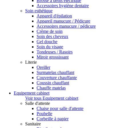
Brosse à dents électrique
Accessoires hygiène dentaire
Soin esthétique
Appareil d'épilation
Appareil manucure / Pédicure
Accessoires manucure / pédicure
Crème de soin
Soin des cheveux
Gel douche
Soin du visage
Tondeuses / Rasoirs
Miroir grossissant
Literie
Oreiller
Surmatelas chauffant
Couverture chauffante
Coussin chauffant
Chauffe matelas
Equipement cabinet
Voir tous Equipement cabinet
Salle d'attente
Chaise pour salle d'attente
Poubelle
Corbeille à papier
Sanitaire