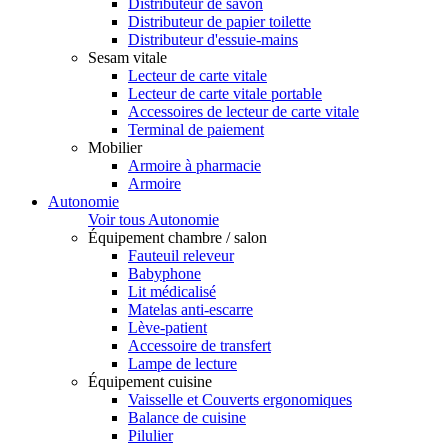
Distributeur de savon
Distributeur de papier toilette
Distributeur d'essuie-mains
Sesam vitale
Lecteur de carte vitale
Lecteur de carte vitale portable
Accessoires de lecteur de carte vitale
Terminal de paiement
Mobilier
Armoire à pharmacie
Armoire
Autonomie
Voir tous Autonomie
Équipement chambre / salon
Fauteuil releveur
Babyphone
Lit médicalisé
Matelas anti-escarre
Lève-patient
Accessoire de transfert
Lampe de lecture
Équipement cuisine
Vaisselle et Couverts ergonomiques
Balance de cuisine
Pilulier