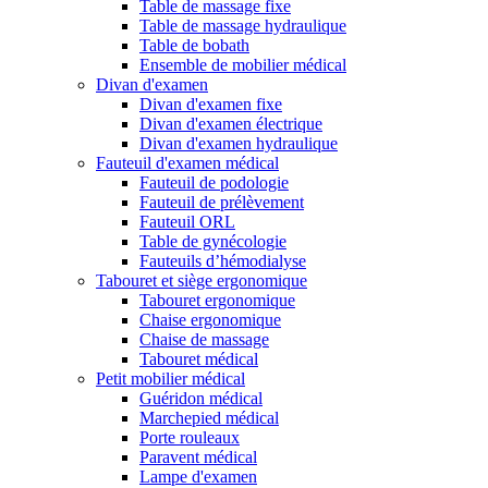
Table de massage fixe
Table de massage hydraulique
Table de bobath
Ensemble de mobilier médical
Divan d'examen
Divan d'examen fixe
Divan d'examen électrique
Divan d'examen hydraulique
Fauteuil d'examen médical
Fauteuil de podologie
Fauteuil de prélèvement
Fauteuil ORL
Table de gynécologie
Fauteuils d’hémodialyse
Tabouret et siège ergonomique
Tabouret ergonomique
Chaise ergonomique
Chaise de massage
Tabouret médical
Petit mobilier médical
Guéridon médical
Marchepied médical
Porte rouleaux
Paravent médical
Lampe d'examen