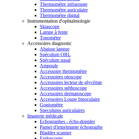
Thermomètre infrarouge
Thermomètre auriculaire
Thermomètre digital
Instrumentation d'ophtalmologie
Skiascope
Lampe à fente
Tonomètre
Accessoires diagnostic
Abaisse langue
Spéculum ORL
Spéculum nasal
Ampoule
Accessoire thermomètre
Accessoires otoscope
Accessoires lecteur de glycémie
Accessoires stéthoscope
Accessoires dermatoscope
Accessoires Loupe binoculaire
Goniomètre
Speculums auriculaires
Imagerie médicale
Echographes - écho-doppler
Papier d'imprimante échographe
Bladder scanner
Endoscopie