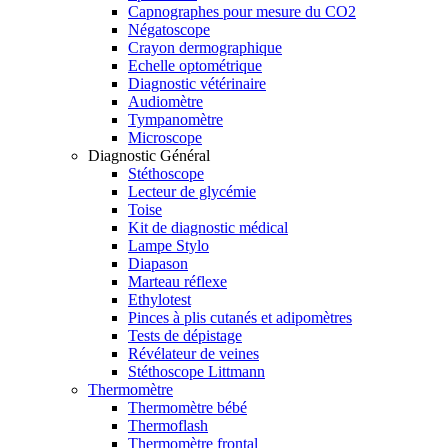
Capnographes pour mesure du CO2
Négatoscope
Crayon dermographique
Echelle optométrique
Diagnostic vétérinaire
Audiomètre
Tympanomètre
Microscope
Diagnostic Général
Stéthoscope
Lecteur de glycémie
Toise
Kit de diagnostic médical
Lampe Stylo
Diapason
Marteau réflexe
Ethylotest
Pinces à plis cutanés et adipomètres
Tests de dépistage
Révélateur de veines
Stéthoscope Littmann
Thermomètre
Thermomètre bébé
Thermoflash
Thermomètre frontal