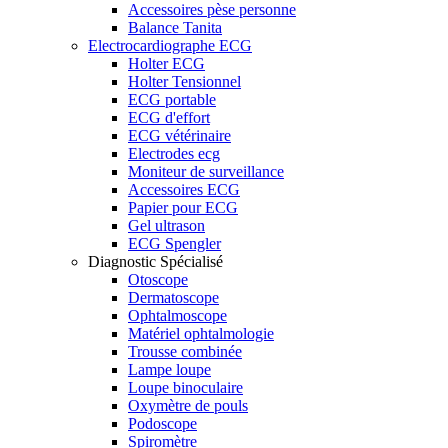
Accessoires pèse personne
Balance Tanita
Electrocardiographe ECG
Holter ECG
Holter Tensionnel
ECG portable
ECG d'effort
ECG vétérinaire
Electrodes ecg
Moniteur de surveillance
Accessoires ECG
Papier pour ECG
Gel ultrason
ECG Spengler
Diagnostic Spécialisé
Otoscope
Dermatoscope
Ophtalmoscope
Matériel ophtalmologie
Trousse combinée
Lampe loupe
Loupe binoculaire
Oxymètre de pouls
Podoscope
Spiromètre