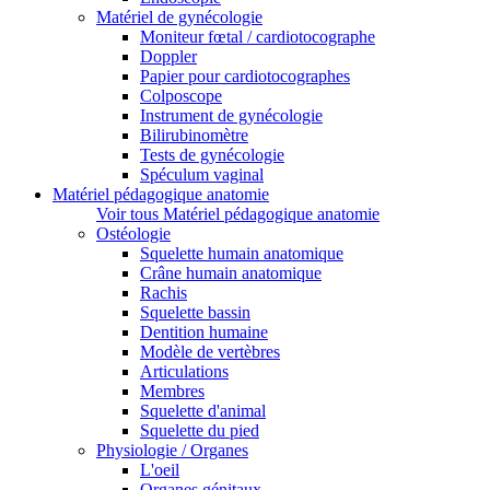
Matériel de gynécologie
Moniteur fœtal / cardiotocographe
Doppler
Papier pour cardiotocographes
Colposcope
Instrument de gynécologie
Bilirubinomètre
Tests de gynécologie
Spéculum vaginal
Matériel pédagogique anatomie
Voir tous Matériel pédagogique anatomie
Ostéologie
Squelette humain anatomique
Crâne humain anatomique
Rachis
Squelette bassin
Dentition humaine
Modèle de vertèbres
Articulations
Membres
Squelette d'animal
Squelette du pied
Physiologie / Organes
L'oeil
Organes génitaux