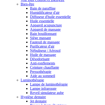
Bien-être
Bain de paraffine
Humidificateur d'air
Diffuseur d'huile essentielle
Huile essentielle
Appareil acupuncture
Appareil de massage
Bain bouillonnant
Siège massant
Fauteuil de massage
Purificateur d'air
Nébuliseur / Aérosol
Huile de massage
Désodorisant
Anti-ronflements
Ceinture chauffante
Pressothérapie
Aide au sommeil
Luminothérapie
Lampe de luminothérapie
Lampe infrarouge
Reveil simulateur aube
Hygiène dentaire
Jet dentaire